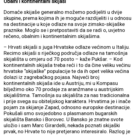
Obalni i kontinentalni skijaši
Domaće skijaše generalno možemo podijeliti u dvije
skupine, prema kojima ih je moguće razdijeliti i u odnosu
na destinacije u koje odlaze na svoje zimsko-skijaške
praznike. Moglo se i pretpostaviti da se radi o, uvjetno
rečeno, obalnim i kontinentalnim skijašima.
– Hrvati skijaši s juga Hrvatske odlaze većinom u Italiju.
Recimo skijaši s riječkog područja odlaze na tamošnja
skijališta u omjeru od 70 posto – kaže Pukšar. – Kod
kontinentalnih skijaša treba reći i to da čine veliku većinu
hrvatske “skijaške” populacije te da ih opet velika većina
dolazi iz zagrebačkog pojasa. Najveći broj
kontinentalnih skijaša ide u Austriju, mi u Kompasu
bilježimo oko 70 prodaje za aranžmane u austrijskim
skijalištima. Tamošnja su skijališta za nas tradicionalna
i prije svega su obiteljskog karaktera. Hrvatima je i inače
pojam za skijanje Zapad, odnosno europske destinacije.
Pokušali smo svojedobno s plasmanom bugarskih
skijališta Bansko i Borovec. U Bansko je znatne svote
uložio i sam Marc Girardelli, nekada poznati skijaški
prvak, no Hrvate to nije pretjerano interesiralo. Razlog je