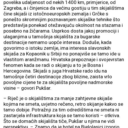
povelika udaljenost od nekih 1400 km, primjerice, od
Zagreba, a i činjenica da većinu gostiju u tim skijalištima
čine skijaši iz istočnoeuropskih zemalja i Grčke s
ponešto skromnijim poznavanjem skijaške tehnike što
predstavlja ponekad otežavajuću okolnost na stazama i
posebno na žičarama. Usprkos dosta jakoj promociji i
ulaganjima u tamošnja skijališta za bugarske
destinacije nemamo uopće interesa. Doduše, kada
govorimo o istoku zemlje, ima interesa slavonskih
skijaša za Kopaonik u Srbiji no ponajviše se tamo ide u
vlastitom aranžmanu. Hrvatska prepoznaje i svojevrstan
fenomen kada se radi o skijanju a to je Bosna i
Hercegovina. Skijaši s juga Hrvatske rado idu na
tamošnje četiri destinacije zbog blizine, zaista vrlo
povoljne cijene te za skijališta povoljne nadmorske
visine – govori Pukšar.
– Riječ je o skijalištima za manje zahtjevne skijaše
kojima ne smeta, uvjetno rečeno, retro skijanje kakvo se
tamo dobije. Potražnji za tim odredištima ne smeta ni
zastarjela infrastruktura koja se tamo koristi – otkriva.
Što se domaćih skijališta tiče, Pukšar u njima ne vidi
perspektivu. – Znamo da je hotel na Bjelolasici izgorio,