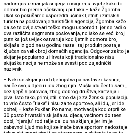
nadomjeste manjak snijega i osiguraju uvjete kako bi
odmor bio prema očekivanju putnika – kaže Žgomba.
Ukoliko pokušamo usporediti učinak ljetnih i zimskih
turista na poslovanje turističkih agencija, Žgomba kaže
da se te dvije stvari teško mogu usporediti jer se radi o
dva različita segmenta poslovanja, no iako se veći broj
putnika još uvijek ostvaruje kod ljetnih odmora broj
skijaša iz godine u godinu raste i taj produkt postaje
ključan za velik broj domaćih agencija. Odgovor zašto je
skijanje popularno u Hrvata koji tradicionalno nisu
skijaška nacija ne može se svesti pod zajednički
nazivnik.
– Neki se skijanju od djetinjstva pa nastave i kasnije,
nauče svoju djecu i idu zbog njih. Muški idu često sami,
bez ljepših polovica, zbog dobrog društva, kartanja i
piva. Isto tako, primijetili smo da je za žensku populaciju
to vrlo često “tlaka” i nisu za te sportove, ali idu, jer ide
obitelj – kaže Pukšar. Po nama, motivacija kod otprilike
30 posto hrvatskih skijaša su djeca, većinom do teen
dobi, “tjeraju” roditelje da idu na skijanje jer im je
zabavno! Ljudima koji se inače bave sportom nedostaje
takva aktivnost zimi i na otvorenom, a skijanje je za tu