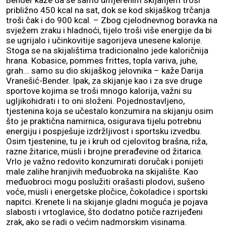
približno 450 kcal na sat, dok se kod skijaškog trčanja
troši čak i do 900 kcal. – Zbog cjelodnevnog boravka na
svježem zraku i hladnoći, tijelo troši više energije da bi
se ugrijalo i učinkovitije sagorijeva unesene kalorije.
Stoga se na skijalištima tradicionalno jede kaloričnija
hrana. Kobasice, pommes frittes, topla variva, juhe,
grah... samo su dio skijaškog jelovnika – kaže Darija
Vranešić-Bender. Ipak, za skijanje kao i za sve druge
sportove kojima se troši mnogo kalorija, važni su
ugljikohidrati i to oni složeni. Pojednostavljeno,
tjestenina koja se učestalo konzumira na skijanju osim
što je praktična namirnica, osigurava tijelu potrebnu
energiju i pospješuje izdržljivost i sportsku izvedbu.
Osim tjestenine, tu je i kruh od cjelovitog brašna, riža,
razne žitarice, müsli i brojne prerađevine od žitarica.
Vrlo je važno redovito konzumirati doručak i ponijeti
male zalihe hranjivih međuobroka na skijalište. Kao
međuobroci mogu poslužiti orašasti plodovi, sušeno
voće, müsli i energetske pločice, čokoladice i sportski
napitci. Krenete li na skijanje gladni moguća je pojava
slabosti i vrtoglavice, što dodatno potiče razrijeđeni
zrak, ako se radi o većim nadmorskim visinama.