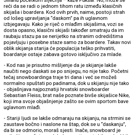
reći da se radi o jednom tihom ratu između klasičnih
skijaša i boardera. Kod ovih prvih, naime, postoji strah
od lošeg upravljanja “daskom” pa ih uglavnom
izbjegavaju. Kako je riječ o mlađim skijašima, vozi se
dosta opasno, klasični skijaši također smatraju da im
raubaju stazu pa se nerijetko na stranim odredištima
pojavljuju i posebne staze samo za boardere. Takav novi
oblik skijanja starija će populacija teško prihvatiti,
boardanje ostaje zabava gotovo isključivo za mlade.
- Kod nas je prisutno mišljenje da je skijanje lakše
naučiti nego daskati se po snijegu, no nije tako. Početni
tečaj snowboardinga traje tri dana i već se možeš
normalno spuštati po padinama, dok u skijanju nije tako
- objašnjava najpoznatiji hrvatski snowboarder
Sebastian Fleiss, brat naše poznate bivše skijašice Nike,
koji ima svoje objašnjenje zašto se ovim sportom bave
uglavnom mlađi.
- Stariji ljudi se lakše odmaraju na skijanju, na strmini se
zaustave bočno i naslone na štap, dok se u “daskanju”,
da bi se odmorio, moraš sjesti. Inače, snowboard je