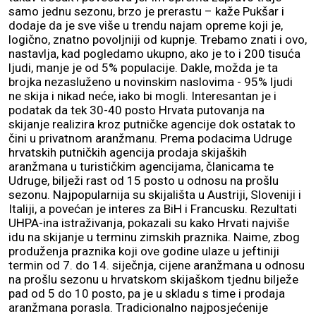
samo jednu sezonu, brzo je prerastu – kaže Pukšar i
dodaje da je sve više u trendu najam opreme koji je,
logično, znatno povoljniji od kupnje. Trebamo znati i ovo,
nastavlja, kad pogledamo ukupno, ako je to i 200 tisuća
ljudi, manje je od 5% populacije. Dakle, možda je ta
brojka nezasluženo u novinskim naslovima - 95% ljudi
ne skija i nikad neće, iako bi mogli. Interesantan je i
podatak da tek 30-40 posto Hrvata putovanja na
skijanje realizira kroz putničke agencije dok ostatak to
čini u privatnom aranžmanu. Prema podacima Udruge
hrvatskih putničkih agencija prodaja skijaških
aranžmana u turističkim agencijama, članicama te
Udruge, bilježi rast od 15 posto u odnosu na prošlu
sezonu. Najpopularnija su skijališta u Austriji, Sloveniji i
Italiji, a povećan je interes za BiH i Francusku. Rezultati
UHPA-ina istraživanja, pokazali su kako Hrvati najviše
idu na skijanje u terminu zimskih praznika. Naime, zbog
produženja praznika koji ove godine ulaze u jeftiniji
termin od 7. do 14. siječnja, cijene aranžmana u odnosu
na prošlu sezonu u hrvatskom skijaškom tjednu bilježe
pad od 5 do 10 posto, pa je u skladu s time i prodaja
aranžmana porasla. Tradicionalno najposjećenije