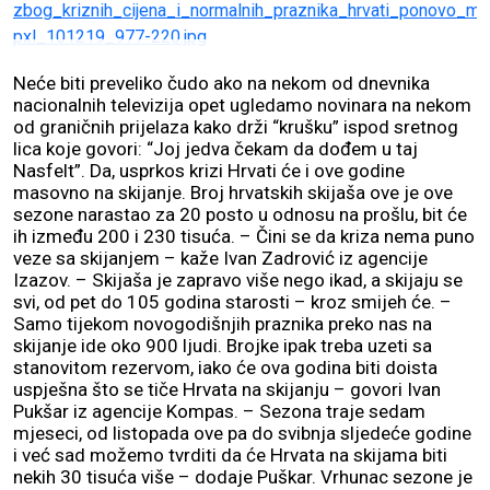
Neće biti preveliko čudo ako na nekom od dnevnika
nacionalnih televizija opet ugledamo novinara na nekom
od graničnih prijelaza kako drži “krušku” ispod sretnog
lica koje govori: “Joj jedva čekam da dođem u taj
Nasfelt”. Da, usprkos krizi Hrvati će i ove godine
masovno na skijanje. Broj hrvatskih skijaša ove je ove
sezone narastao za 20 posto u odnosu na prošlu, bit će
ih između 200 i 230 tisuća. – Čini se da kriza nema puno
veze sa skijanjem – kaže Ivan Zadrović iz agencije
Izazov. – Skijaša je zapravo više nego ikad, a skijaju se
svi, od pet do 105 godina starosti – kroz smijeh će. –
Samo tijekom novogodišnjih praznika preko nas na
skijanje ide oko 900 ljudi. Brojke ipak treba uzeti sa
stanovitom rezervom, iako će ova godina biti doista
uspješna što se tiče Hrvata na skijanju – govori Ivan
Pukšar iz agencije Kompas. – Sezona traje sedam
mjeseci, od listopada ove pa do svibnja sljedeće godine
i već sad možemo tvrditi da će Hrvata na skijama biti
nekih 30 tisuća više – dodaje Puškar. Vrhunac sezone je