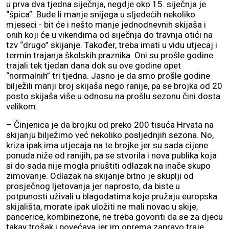
u prva dva tjedna siječnja, negdje oko 15. siječnja je
“špica”. Bude li manje snijega u sljedećih nekoliko
mjeseci - bit će i nešto manje jednodnevnih skijaša i
onih koji će u vikendima od siječnja do travnja otići na
tzv “drugo” skijanje. Također, treba imati u vidu utjecaj i
termin trajanja školskih praznika. Oni su prošle godine
trajali tek tjedan dana dok su ove godine opet
“normalnih” tri tjedna. Jasno je da smo prošle godine
bilježili manji broj skijaša nego ranije, pa se brojka od 20
posto skijaša više u odnosu na prošlu sezonu čini dosta
velikom.
– Činjenica je da brojku od preko 200 tisuća Hrvata na
skijanju bilježimo već nekoliko posljednjih sezona. No,
kriza ipak ima utjecaja na te brojke jer su sada cijene
ponuda niže od ranijih, pa se stvorila i nova publika koja
si do sada nije mogla priuštiti odlazak na inače skupo
zimovanje. Odlazak na skijanje bitno je skuplji od
prosječnog ljetovanja jer naprosto, da biste u
potpunosti uživali u blagodatima koje pružaju europska
skijališta, morate ipak uložiti ne mali novac u skije,
pancerice, kombinezone, ne treba govoriti da se za djecu
takav trošak i povećava jer im oprema zapravo traje