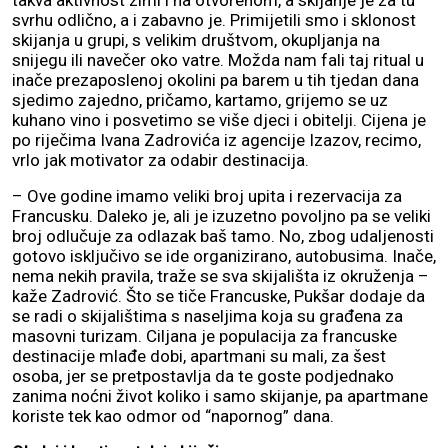
svrhu odlično, a i zabavno je. Primijetili smo i sklonost
skijanja u grupi, s velikim društvom, okupljanja na
snijegu ili navečer oko vatre. Možda nam fali taj ritual u
inače prezaposlenoj okolini pa barem u tih tjedan dana
sjedimo zajedno, pričamo, kartamo, grijemo se uz
kuhano vino i posvetimo se više djeci i obitelji. Cijena je
po riječima Ivana Zadrovića iz agencije Izazov, recimo,
vrlo jak motivator za odabir destinacija.
– Ove godine imamo veliki broj upita i rezervacija za
Francusku. Daleko je, ali je izuzetno povoljno pa se veliki
broj odlučuje za odlazak baš tamo. No, zbog udaljenosti
gotovo isključivo se ide organizirano, autobusima. Inače,
nema nekih pravila, traže se sva skijališta iz okruženja –
kaže Zadrović. Što se tiče Francuske, Pukšar dodaje da
se radi o skijalištima s naseljima koja su građena za
masovni turizam. Ciljana je populacija za francuske
destinacije mlađe dobi, apartmani su mali, za šest
osoba, jer se pretpostavlja da te goste podjednako
zanima noćni život koliko i samo skijanje, pa apartmane
koriste tek kao odmor od “napornog” dana.