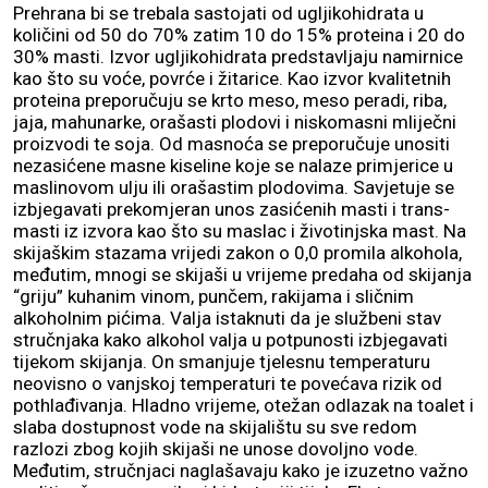
Prehrana bi se trebala sastojati od ugljikohidrata u
količini od 50 do 70% zatim 10 do 15% proteina i 20 do
30% masti. Izvor ugljikohidrata predstavljaju namirnice
kao što su voće, povrće i žitarice. Kao izvor kvalitetnih
proteina preporučuju se krto meso, meso peradi, riba,
jaja, mahunarke, orašasti plodovi i niskomasni mliječni
proizvodi te soja. Od masnoća se preporučuje unositi
nezasićene masne kiseline koje se nalaze primjerice u
maslinovom ulju ili orašastim plodovima. Savjetuje se
izbjegavati prekomjeran unos zasićenih masti i trans-
masti iz izvora kao što su maslac i životinjska mast. Na
skijaškim stazama vrijedi zakon o 0,0 promila alkohola,
međutim, mnogi se skijaši u vrijeme predaha od skijanja
“griju” kuhanim vinom, punčem, rakijama i sličnim
alkoholnim pićima. Valja istaknuti da je službeni stav
stručnjaka kako alkohol valja u potpunosti izbjegavati
tijekom skijanja. On smanjuje tjelesnu temperaturu
neovisno o vanjskoj temperaturi te povećava rizik od
pothlađivanja. Hladno vrijeme, otežan odlazak na toalet i
slaba dostupnost vode na skijalištu su sve redom
razlozi zbog kojih skijaši ne unose dovoljno vode.
Međutim, stručnjaci naglašavaju kako je izuzetno važno