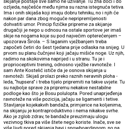
skijanje postaje sve samo ne uživanje. Tu zna doći i do
ozljeda, najčešće među njima su razna istegnuća tetiva.
Ima i onih skijaša koji imaju dobru tehniku, no i njih će
nakon par dana zbog moguće nepripremljenosti
dohvatiti umor. Princip fizičke pripreme za skijanje
drugačiji je nego u odnosu na ostale sportove jer imaš
skije na nogama koje su pod najvećim opterećenjem –
upozorava Širola. – S laganim vježbanjem treba
započeti četiri do šest tjedana prije odlaska na snijeg. U
prvom su planu čučnjevi koji jačaju mišiće noge. Uz njih,
radimo na skokovima naprijed i u stranu. Tu je i
proprioceptivni trening, odnosno vježbe ravnoteže. I
sam Ante Kostelić ističe da je osnova skijanja u
ravnoteži. Skijaš prolazi preko raznih neravnih ploha -
leda, “hupsera” i treba tijelo pripremiti na takve uvjete. Tu
su najbolje sprave za pripremu nekakve nestabilne
podloge kao što je Bosu polulopta. Pored unaprjeđenja
ravnoteže na više pozicija, jačaju se ligamenti i tetive.
Stavljanje kojekakvih bandaža, primjerice na koljenima,
na skijanju je kontraproduktivno i nema nikakve svrhe.
Ako je zglob zdrav, te bandaže preuzimaju ulogu
vezivnog tkiva pa više štete nego koriste. Inače, sve se
više ljudi pored skijanja bavi i snowboardingom, no na