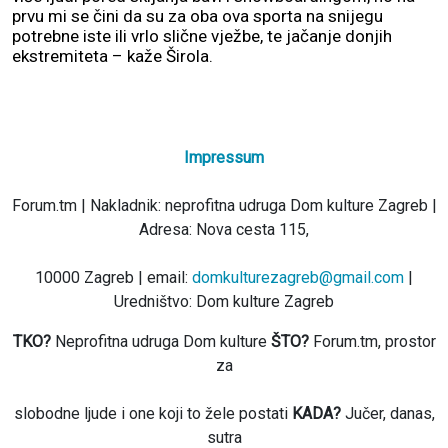
prvu mi se čini da su za oba ova sporta na snijegu
potrebne iste ili vrlo slične vježbe, te jačanje donjih
ekstremiteta – kaže Širola.
Impressum
Forum.tm | Nakladnik: neprofitna udruga Dom kulture Zagreb |
Adresa: Nova cesta 115,
10000 Zagreb | email:
domkulturezagreb@gmail.com
|
Uredništvo: Dom kulture Zagreb
TKO?
Neprofitna udruga Dom kulture
ŠTO?
Forum.tm, prostor
za
slobodne ljude i one koji to žele postati
KADA?
Jučer, danas,
sutra