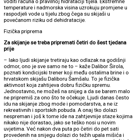
voditi računa o pravilnoj hidrataciji tijela. Ekstremne
temperature i nadmorska visina uzrokuju promjene u
raspodjeli vode u tijelu zbog čega su skijaši u
povećanom riziku od dehidratacije.
Fizička priprema
Za skijanje se treba pripremati četiri do šest tjedana
prije
– Iako ljudi skijanje tretiraju kao odlazak na godišnji
odmor, ono je sve samo ne to – kaže Dalibor Širola,
poznati kondicijski trener koji među ostalima brine i o
hrvatskom skijašu Daliboru Šamšalu. To je fizička
aktivnost koja zahtijeva dobru fizičku spremu.
Jednostavno, ne možeš na snijeg a da se barem malo
ne pripremiš za ono što te očekuje. Ljudi danas često
idu na skijanje zbog mode i pomodarstva, a ne iz
rekreativnih i sportskih pobuda. A onaj tko dolazi
nespreman i još k tome ide na zahtjevnije staze kojima
nikako nije dorastao, jako se teško nosi u novim
uvjetima. Već nakon dva puta po četiri do pet sati
provedenih na snijegu dolazi do težih upala mišića i