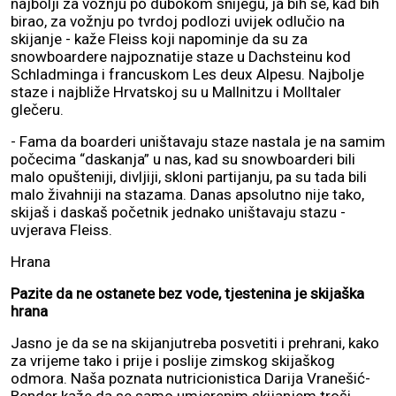
najbolji za vožnju po dubokom snijegu, ja bih se, kad bih
birao, za vožnju po tvrdoj podlozi uvijek odlučio na
skijanje - kaže Fleiss koji napominje da su za
snowboardere najpoznatije staze u Dachsteinu kod
Schladminga i francuskom Les deux Alpesu. Najbolje
staze i najbliže Hrvatskoj su u Mallnitzu i Molltaler
glečeru.
- Fama da boarderi uništavaju staze nastala je na samim
počecima “daskanja” u nas, kad su snowboarderi bili
malo opušteniji, divljiji, skloni partijanju, pa su tada bili
malo živahniji na stazama. Danas apsolutno nije tako,
skijaš i daskaš početnik jednako uništavaju stazu -
uvjerava Fleiss.
Hrana
Pazite da ne ostanete bez vode, tjestenina je skijaška
hrana
Jasno je da se na skijanjutreba posvetiti i prehrani, kako
za vrijeme tako i prije i poslije zimskog skijaškog
odmora. Naša poznata nutricionistica Darija Vranešić-
Bender kaže da se samo umjerenim skijanjem troši