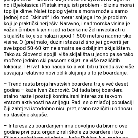
no i Bjelolasica i Platak imaju isti problem - blizinu mora i
toplije klime. Nalet toplog vjetra s mora može u samo
jednoj noći “skinuti” i do metar snijega i to je problem
koji je praktički nerješiv. Naravno, i nadmorska visina je
važan čimbenik jer ni jedna banka ne želi investirati u
skijalište koje se nalazi ispod 1.500 metara nadmorske
visine. O (pre)maloj dužini staza izlišno je i govoriti jer
sve ispod 50-60 km ne smatra se ozbiljnim skijalištem.
Tako su Slovenci spojili više skijališta u jedno pa se tako
možete jednim ski passom skijati na više različitih
lokacija. I Hrvati kao nacija koja voli biti u trendu sve više
usvajaju relativno novi oblik skijanja a to je boardanje.
– Trend rasta broja hrvatskih boardera traje već deset
godina – kaže Ivan Zadrović. Od tada broj boardera
stalno raste i postoji kontinuirani interes za takvom
vrstom aktivnosti na snijegu. Radi se o mlađoj populaciji
čiji zahtjevi istodobno nisu pretjerano različiti u odnosu
na klasične skijaše.
– Interesa za boardanjem ima dovoljno da bismo ove
godine prvi puta organizirali škole za boardere i to u
Silianu početkom siječnja – kaže Pukšar. No, može se