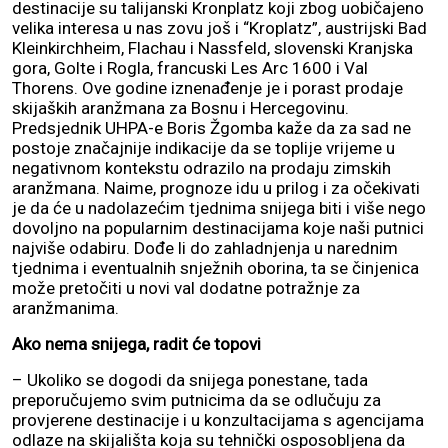
destinacije su talijanski Kronplatz koji zbog uobičajeno
velika interesa u nas zovu još i “Kroplatz”, austrijski Bad
Kleinkirchheim, Flachau i Nassfeld, slovenski Kranjska
gora, Golte i Rogla, francuski Les Arc 1600 i Val
Thorens. Ove godine iznenađenje je i porast prodaje
skijaških aranžmana za Bosnu i Hercegovinu.
Predsjednik UHPA-e Boris Žgomba kaže da za sad ne
postoje značajnije indikacije da se toplije vrijeme u
negativnom kontekstu odrazilo na prodaju zimskih
aranžmana. Naime, prognoze idu u prilog i za očekivati
je da će u nadolazećim tjednima snijega biti i više nego
dovoljno na popularnim destinacijama koje naši putnici
najviše odabiru. Dođe li do zahladnjenja u narednim
tjednima i eventualnih snježnih oborina, ta se činjenica
može pretočiti u novi val dodatne potražnje za
aranžmanima.
Ako nema snijega, radit će topovi
– Ukoliko se dogodi da snijega ponestane, tada
preporučujemo svim putnicima da se odlučuju za
provjerene destinacije i u konzultacijama s agencijama
odlaze na skijališta koja su tehnički osposobljena da