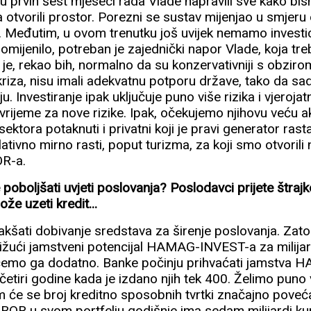
 u prvih šest mjeseci rada Vlade napravili sve kako bi
otvorili prostor. Porezni se sustav mijenjao u smjeru
. Međutim, u ovom trenutku još uvijek nemamo investic
promijenilo, potreban je zajednički napor Vlade, koja treba
je, rekao bih, normalno da su konzervativniji s obziro
 kriza, nisu imali adekvatnu potporu države, tako da s
u. Investiranje ipak uključuje puno više rizika i vjeroja
o vrijeme za nove rizike. Ipak, očekujemo njihovu veću a
 sektora potaknuti i privatni koji je pravi generator ra
ativno mirno rasti, poput turizma, za koji smo otvorili 
OR-a.
e poboljšati uvjeti poslovanja? Poslodavci prijete štrajko
že uzeti kredit...
kšati dobivanje sredstava za širenje poslovanja. Zato
 dižući jamstveni potencijal HAMAG-INVEST-a za milij
ćemo ga dodatno. Banke počinju prihvaćati jamstva
etiri godine kada je izdano njih tek 400. Želimo puno 
m će se broj kreditno sposobnih tvrtki značajno poveća
HBOR u svom portfelju godišnje ima sedam milijardi ku