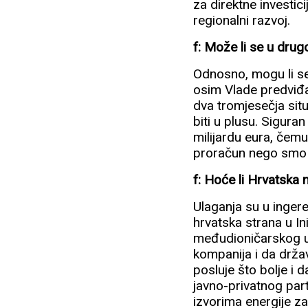
za direktne investic
regionalni razvoj.
f: Može li se u drugo
Odnosno, mogu li se 
osim Vlade predviđa
dva tromjesečja situ
biti u plusu. Sigura
milijardu eura, čemu
proračun nego smo ih 
f: Hoće li Hrvatska 
Ulaganja su u ingere
hrvatska strana u In
međudioničarskog ugo
kompanija i da držav
posluje što bolje i 
javno-privatnog part
izvorima energije z