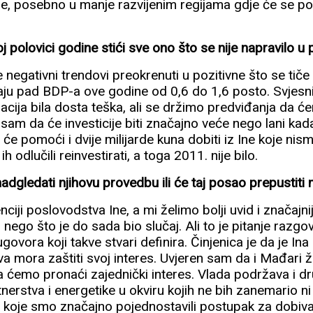
ije, posebno u manje razvijenim regijama gdje će se po
j polovici godine stići sve ono što se nije napravilo u 
negativni trendovi preokrenuti u pozitivne što se tiče
ju pad BDP-a ove godine od 0,6 do 1,6 posto. Svjesni
acija bila dosta teška, ali se držimo predviđanja da 
n sam da će investicije biti značajno veće nego lani ka
 će pomoći i dvije milijarde kuna dobiti iz Ine koje nis
odlučili reinvestirati, a toga 2011. nije bilo.
nadgledati njihovu provedbu ili će taj posao prepustiti
nciji poslovodstva Ine, a mi želimo bolji uvid i značajn
i nego što je do sada bio slučaj. Ali to je pitanje razgo
vora koji takve stvari definira. Činjenica je da je Ina
a mora zaštiti svoj interes. Uvjeren sam da i Mađari že
da ćemo pronaći zajednički interes. Vlada podržava i d
nerstva i energetike u okviru kojih ne bih zanemario ni
a koje smo značajno pojednostavili postupak za dobiva