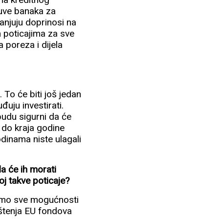
čuve banaka za
njuju doprinosi na
im poticajima za sve
a poreza i dijela
. To će biti još jedan
đuju investirati.
budu sigurni da će
 do kraja godine
odinama niste ulagali
da će ih morati
oj takve poticaje?
stimo sve mogućnosti
ištenja EU fondova