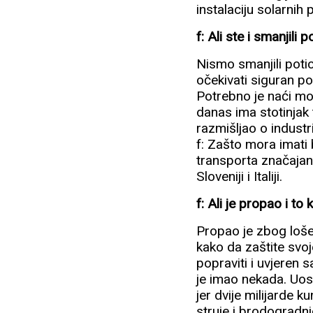
instalaciju solarnih 
f: Ali ste i smanjili
Nismo smanjili potic
očekivati siguran pov
Potrebno je naći mod
danas ima stotinjak 
razmišljao o industr
f: Zašto mora imati 
transporta značajan 
Sloveniji i Italiji.
f: Ali je propao i to
Propao je zbog lošeg
kako da zaštite svoj
popraviti i uvjeren 
je imao nekada. Uos
jer dvije milijarde 
struje i brodogradnj