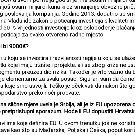
 su još osam milijardi kuna kroz smanjenje obvezne pri
g poslovanja kompanija. Godine 2013. dodatno se sma
n na Vladu ide zakon o poticanju investicija s kvalitetn
od 50 % vrijednosti investicije kroz oslobođenje plaćanj
h poticaja za svako otvoreno radno mjesto.
ali bi 9000€?
i u koju se investira i razvijenosti regije u koju se ulaže
ki koje imaju tržište i projekte, ali se zbog krize ne usu
egmentu preuzeti dio rizika. Također je vrlo važno da 
to je elementarno za svaki posao. Siguran sam da ćemo
era koje smo usvojili. Teško je očekivati da nakon što g
spodarstvo preko noći procvate.
ina slične mjere uvela je Srbija, ali je iz EU upozorena 
 pretpristupni sporazum. Hoće li EU dopustiti Hrvatsk
avilima koje definira EU. U ovom trenutku još ne kori
žave kao što su Mađarska, Poljska i Češka, poput kor