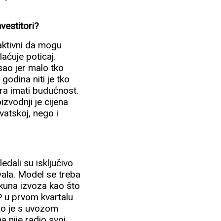
nvestitori?
raktivni da mogu
laćuje poticaj.
sao jer malo tko
godina niti je tko
ora imati budućnost.
izvodnji je cijena
vatskoj, nego i
edali su isključivo
avala. Model se treba
e kuna izvoza kao što
P u prvom kvartalu
čno je s uvozom
a nije radio svoj