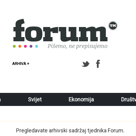
ARHIVA +
a
Svijet
Ekonomija
Društ
Pregledavate arhivski sadržaj tjednika Forum.