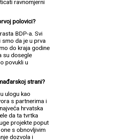
ticati ravnomjerni
prvoj polovici?
 rasta BDP-a. Svi
 smo da je u prva
ćemo do kraja godine
da su dosegle
mo povukli u
 mađarskoj strani?
iju ulogu kao
vora s partnerima i
 najveća hrvatska
le da ta tvrtka
ruge projekte poput
 one s obnovljivim
nje dozvola i