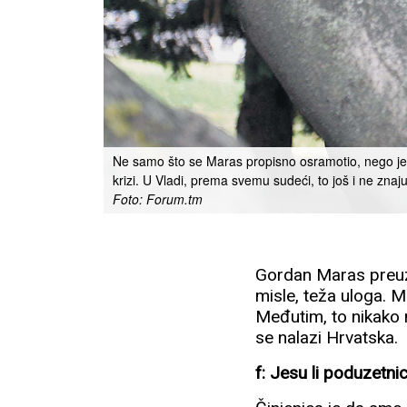
Ne samo što se Maras propisno osramotio, nego je i
krizi. U Vladi, prema svemu sudeći, to još i ne znaj
Foto: Forum.tm
Gordan Maras preuzeo
misle, teža uloga. M
Međutim, to nikako 
se nalazi Hrvatska.
f: Jesu li poduzetnic