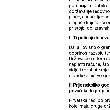
potencijala. Dobili
održavanje redovno
plaće, a idući tjeda
ulagače koji će ići 
pristojbi do izravni
f: Ti poticaji dosez
Da, ali ovisno o gran
doprinos razvoju tvrt
Država će i u tom s
naplatiti račune, š
vidjeti rezultate mj
u poduzetništvo go
f: Prije nekoliko god
povući kada potpiše
Hrvatska radi po pr
koje imaju druge dr