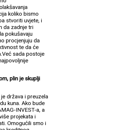
smo
 olakšavanja
ija koliko bismo
 stvoriti uvjete, i
m da zadnje tri
ada pokušavaju
tno procjenjuju da
ktivnost te da će
sta.Već sada postoje
najpovoljnije
m, plin je skuplji
 je država i preuzela
ardu kuna. Ako bude
 HAMAG-INVEST-a, a
više projekata i
ti. Omogućili smo i
na kreditnog