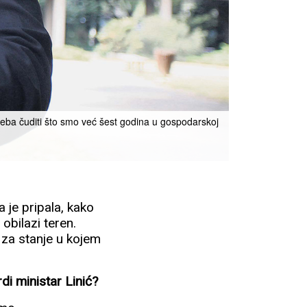
reba čuditi što smo već šest godina u gospodarskoj
 je pripala, kako
obilazi teren.
 za stanje u kojem
rdi ministar Linić?