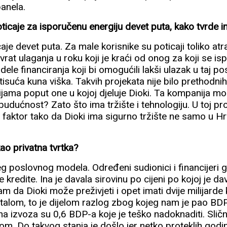
panela.
 poticaje za isporučenu energiju devet puta, kako tvrde i
aje devet puta. Za male korisnike su poticaji toliko at
rat ulaganja u roku koji je kraći od onog za koji se isp
ele financiranja koji bi omogućili lakši ulazak u taj po
tisuća kuna viška. Takvih projekata nije bilo prethodnih 
ijama poput one u kojoj djeluje Dioki. Ta kompanija m
budućnost? Zato što ima tržište i tehnologiju. U toj pro
faktor tako da Dioki ima sigurno tržište ne samo u Hr
 kao privatna tvrtka?
 poslovnog modela. Određeni sudionici i financijeri gl
e kredite. Ina je davala sirovinu po cijeni po kojoj je d
sam da Dioki može preživjeti i opet imati dvije milijard
talom, to je dijelom razlog zbog kojeg nam je pao BD
kuna izvoza su 0,6 BDP-a koje je teško nadoknaditi. Sli
om. Do takvog stanja je došlo jer netko proteklih godin