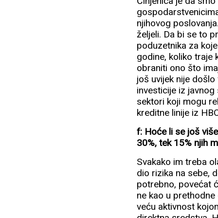
Činjenica je da smo
gospodarstvenicima 
njihovog poslovanja
željeli. Da bi se to 
poduzetnika za koje 
godine, koliko traje
obraniti ono što imaj
još uvijek nije došl
investicije iz javnog
sektori koji mogu rel
kreditne linije iz HB
f: Hoće li se još viš
30%, tek 15% njih mo
Svakako im treba ola
dio rizika na sebe,
potrebno, povećat 
ne kao u prethodne č
veću aktivnost kojo
direktna sredstva. 