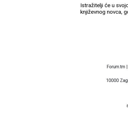
Istražitelji će u svo
književnog novca, gd
Forum.tm |
10000 Zagr