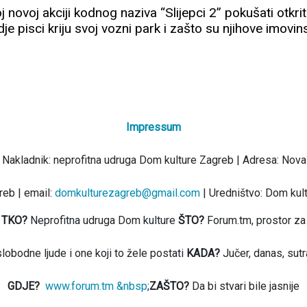
joj novoj akciji kodnog naziva “Slijepci 2” pokušati otkri
je pisci kriju svoj vozni park i zašto su njihove imovin
Impressum
 Nakladnik: neprofitna udruga Dom kulture Zagreb | Adresa: Nova
eb | email:
domkulturezagreb@gmail.com
| Uredništvo: Dom kul
TKO?
Neprofitna udruga Dom kulture
ŠTO?
Forum.tm, prostor za
slobodne ljude i one koji to žele postati
KADA?
Jučer, danas, sutr
GDJE?
www.forum.tm &nbsp
;
ZAŠTO?
Da bi stvari bile jasnije