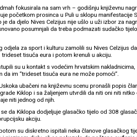
dmah fokusirala na sam vrh – godišnju književnu nagr
juje početkom prosinca u Puli u sklopu manifestacije 
 je da djelo Nives Celzijus nije ušlo u uži izbor za na
 osnovano posumnjali da treba podmazati sudačko tijel
djela za sport i kulturu zamolili su Nives Celzijus d
trideset tisuća eura i potom krenuli u akciju.
pili su u kontakt s vodećim hrvatskim nakladnicima, a
em da im “trideset tisuća eura ne može pomoći”.
 Uskoka ubačeni na književnu scenu pronašli popis čl
ade Kiklop i sa žaljenjem utvrdili da niti oni niti nitko
e niti jednog od njih.
 se da Kiklopa dodjeljuje glasačko tijelo od 308 glasa
orupcijsku akciju.
i potom su diskretno ispitali neka članove glasačkog tije