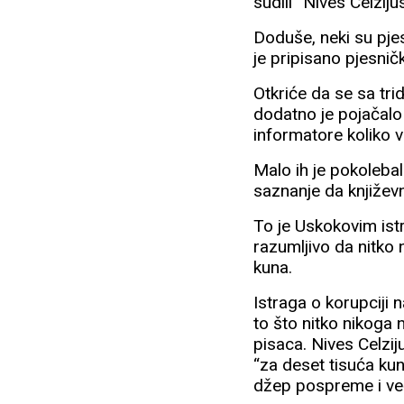
sudili” Nives Celzij
Doduše, neki su pjes
je pripisano pjesnič
Otkriće da se sa tri
dodatno je pojačalo 
informatore koliko vr
Malo ih je pokolebal
saznanje da književn
To je Uskokovim istr
razumljivo da nitko
kuna.
Istraga o korupciji n
to što nitko nikoga 
pisaca. Nives Celziju
“za deset tisuća kun
džep pospreme i ve