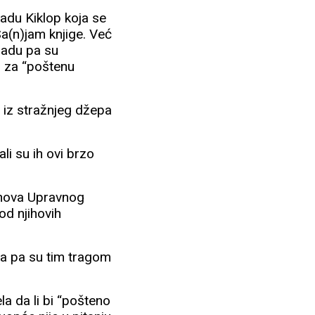
adu Kiklop koja se
Sa(n)jam knjige. Već
gradu pa su
o za “poštenu
a iz stražnjeg džepa
li su ih ovi brzo
anova Upravnog
 od njihovih
ča pa su tim tragom
la da li bi “pošteno