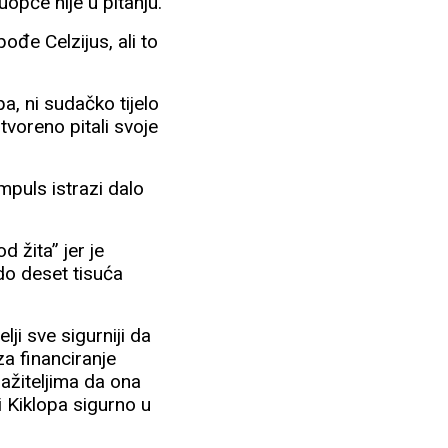
uopće nije u pitanju.
ođe Celzijus, ali to
a, ni sudačko tijelo
tvoreno pitali svoje
impuls istrazi dalo
 žita” jer je
do deset tisuća
lji sve sigurniji da
za financiranje
ražiteljima da ona
i Kiklopa sigurno u