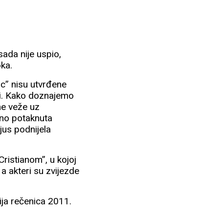
sada nije uspio,
oka.
c” nisu utvrđene
iti. Kako doznajemo
ime veže uz
atno potaknuta
jus podnijela
Cristianom”, u kojoj
 a akteri su zvijezde
ija rečenica 2011.