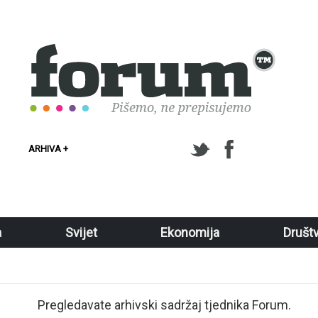
ARHIVA +
a
Svijet
Ekonomija
Društ
Pregledavate arhivski sadržaj tjednika Forum.