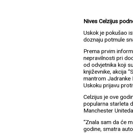
Nives Celzijus podno
Uskok je pokušao ist
doznaju potmule snag
Prema prvim informa
nepravilnosti pri do
od odvjetnika koji su
književnike, akcija 
mantrom Jadranke Ko
Uskoku prijavu proti
Celzijus je ove godi
popularna starleta d
Manchester Uniteda
“Znala sam da će me
godine, smatra auto