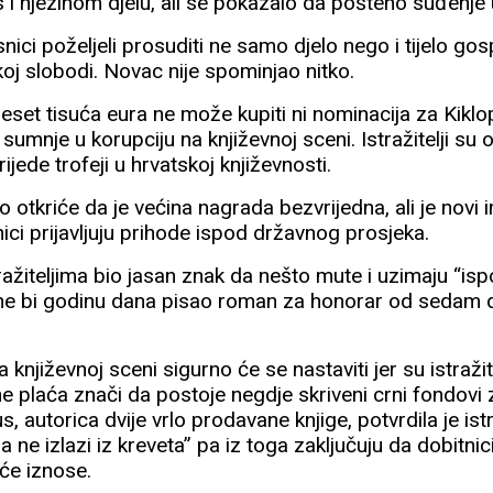
us i njezinom djelu, ali se pokazalo da pošteno suđenje 
nici poželjeli prosuditi ne samo djelo nego i tijelo gosp
koj slobodi. Novac nije spominjao nitko.
deset tisuća eura ne može kupiti ni nominacija za Kiklop
sumnje u korupciju na književnoj sceni. Istražitelji su o
ijede trofeji u hrvatskoj književnosti.
o otkriće da je većina nagrada bezvrijedna, ali je novi 
ici prijavljuju prihode ispod državnog prosjeka.
ažiteljima bio jasan znak da nešto mute i uzimaju “ispod
 ne bi godinu dana pisao roman za honorar od sedam 
a književnoj sceni sigurno će se nastaviti jer su istražite
ne plaća znači da postoje negdje skriveni crni fondovi 
s, autorica dvije vrlo prodavane knjige, potvrdila je ist
a ne izlazi iz kreveta” pa iz toga zaključuju da dobitnic
će iznose.