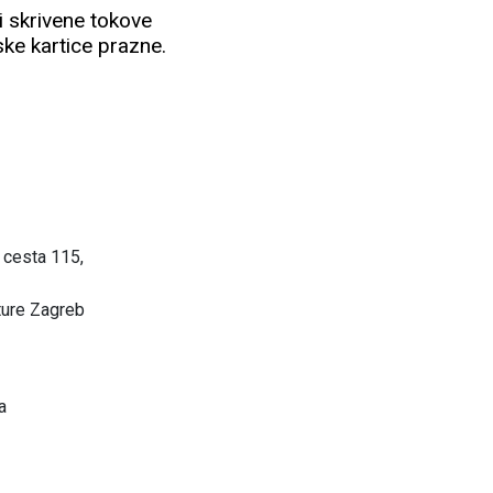
ti skrivene tokove
ske kartice prazne.
 cesta 115,
ture Zagreb
a