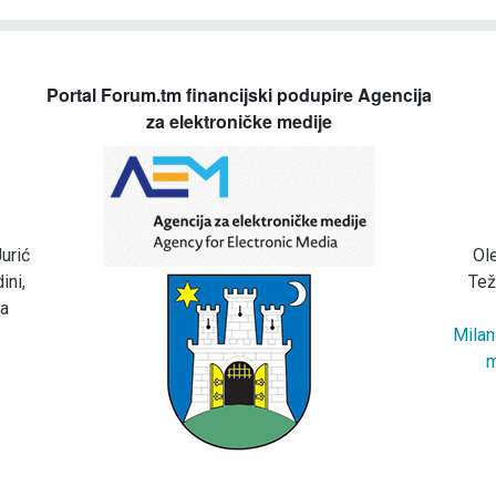
Portal Forum.tm financijski podupire Agencija
za elektroničke medije
urić
Ol
ini,
Tež
za
Milan
m