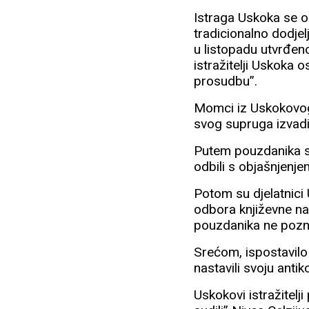
Istraga Uskoka se o
tradicionalno dodjel
u listopadu utvrđeno
istražitelji Uskoka
prosudbu”.
Momci iz Uskokovog o
svog supruga izvadi 
Putem pouzdanika stu
odbili s objašnjenj
Potom su djelatnici
odbora književne nagr
pouzdanika ne poznaj
Srećom, ispostavilo
nastavili svoju antik
Uskokovi istražitelj