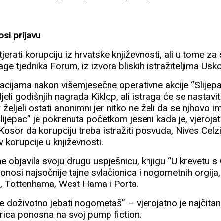
si prijavu
jerati korupciju iz hrvatske književnosti, ali u tome za 
e tjednika Forum, iz izvora bliskih istražiteljima Usk
cijama nakon višemjesečne operativne akcije “Slijepa
djeli godišnjih nagrada Kiklop, ali istraga će se nastav
 željeli ostati anonimni jer nitko ne želi da se njhovo 
“Slijepac” je pokrenuta početkom jeseni kada je, vjeroj
sor da korupciju treba istražiti posvuda, Nives Celzi
v korupcije u književnosti.
ne objavila svoju drugu uspješnicu, knjigu “U krevetu s 
onosi najsočnije tajne svlačionica i nogometnih orgija,
, Tottenhama, West Hama i Porta.
 doživotno jebati nogometaš” – vjerojatno je najčitan
rica ponosna na svoj pump fiction.