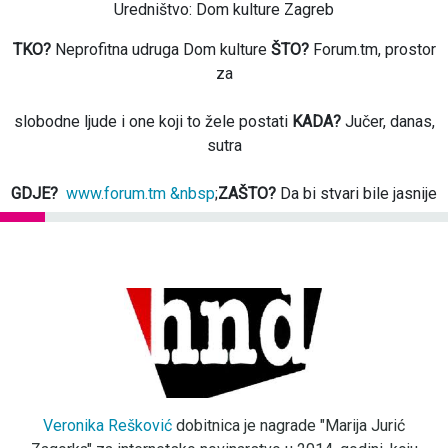
Uredništvo: Dom kulture Zagreb
TKO?
Neprofitna udruga Dom kulture
ŠTO?
Forum.tm, prostor
za
slobodne ljude i one koji to žele postati
KADA?
Jučer, danas,
sutra
GDJE?
www.forum.tm &nbsp
;
ZAŠTO?
Da bi stvari bile jasnije
Veronika Rešković
dobitnica je nagrade "Marija Jurić