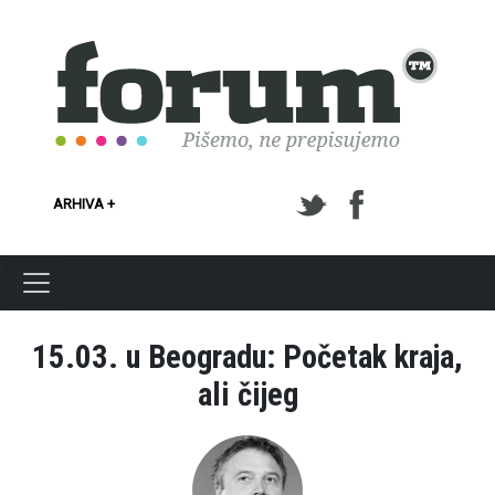
Skoči na glavni sadržaj
ARHIVA +
15.03. u Beogradu: Početak kraja,
ali čijeg