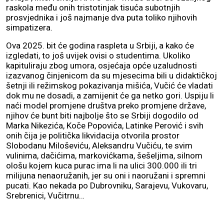
raskola među onih tristotinjak tisuća subotnjih
prosvjednika i još najmanje dva puta toliko njihovih
simpatizera.
Ova 2025. bit će godina raspleta u Srbiji, a kako će
izgledati, to još uvijek ovisi o studentima. Ukoliko
kapituliraju zbog umora, osjećaja opće uzaludnosti
izazvanog činjenicom da su mjesecima bili u didaktičkoj
šetnji ili režimskog pokazivanja mišića, Vučić će vladati
dok mu ne dosadi, a zamijenit će ga netko gori. Uspiju li
naći model promjene društva preko promjene države,
njihov će bunt biti najbolje što se Srbiji dogodilo od
Marka Nikezića, Koče Popovića, Latinke Perović i svih
onih čija je politička likvidacija otvorila prostor
Slobodanu Miloševiću, Aleksandru Vučiću, te svim
vulinima, dačićima, markovićkama, šešeljima, silnom
ološu kojem kuca purac ima li na ulici 300.000 ili tri
milijuna nenaoružanih, jer su oni i naoružani i spremni
pucati. Kao nekada po Dubrovniku, Sarajevu, Vukovaru,
Srebrenici, Vučitrnu…