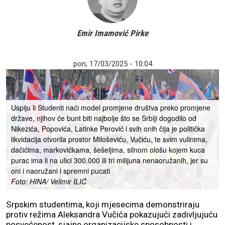
Emir Imamović Pirke
pon, 17/03/2025 - 10:04
Uspiju li Studenti naći model promjene društva preko promjene
države, njihov će bunt biti najbolje što se Srbiji dogodilo od
Nikezića, Popovića, Latinke Perović i svih onih čija je politička
likvidacija otvorila prostor Miloševiću, Vučiću, te svim vulinima,
dačićima, markovićkama, šešeljima, silnom ološu kojem kuca
purac ima li na ulici 300.000 ili tri milijuna nenaoružanih, jer su
oni i naoružani i spremni pucati
Foto: HINA/ Velimir ILIĆ
Srpskim studentima, koji mjesecima demonstriraju
protiv režima Aleksandra Vučića pokazujući zadivljujuću
posvećenost, sjajne organizacijske sposobnosti i