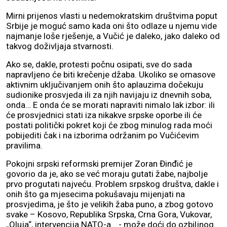
Mirni prijenos vlasti u nedemokratskim društvima poput
Srbije je moguć samo kada oni što odlaze u njemu vide
najmanje loše rješenje, a Vučić je daleko, jako daleko od
takvog doživljaja stvarnosti.
Ako se, dakle, protesti počnu osipati, sve do sada
napravljeno će biti krečenje džaba. Ukoliko se omasove
aktivnim uključivanjem onih što aplauzima dočekuju
sudionike prosvjeda ili za njih navijaju iz dnevnih soba,
onda… E onda će se morati napraviti nimalo lak izbor: ili
će prosvjednici stati iza nikakve srpske oporbe ili će
postati politički pokret koji će zbog minulog rada moći
pobijediti čak i na izborima održanim po Vučićevim
pravilima.
Pokojni srpski reformski premijer Zoran Đinđić je
govorio da je, ako se već moraju gutati žabe, najbolje
prvo progutati najveću. Problem srpskog društva, dakle i
onih što ga mjesecima pokušavaju mijenjati na
prosvjedima, je što je velikih žaba puno, a zbog gotovo
svake – Kosovo, Republika Srpska, Crna Gora, Vukovar,
„Oluja“, intervencija NATO-a… - može doći do ozbiljnog