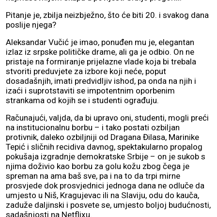
Pitanje je, zbilja neizbježno, što će biti 20. i svakog dana
poslije njega?
Aleksandar Vučić je imao, ponuđen mu je, elegantan
izlaz iz srpske političke drame, ali ga je odbio. On ne
pristaje na formiranje prijelazne vlade koja bi trebala
stvoriti preduvjete za izbore koji neće, poput
dosadašnjih, imati predvidljiv ishod, pa onda na njih i
izaći i suprotstaviti se impotentnim oporbenim
strankama od kojih se i studenti ograđuju.
Računajući, valjda, da bi upravo oni, studenti, mogli preći
na institucionalnu borbu – i tako postati ozbiljan
protivnik, daleko ozbiljniji od Dragana Đilasa, Marinike
Tepić i sličnih recidiva davnog, spektakularno propalog
pokušaja izgradnje demokratske Srbije – on je sukob s
njima doživio kao borbu za golu kožu zbog čega je
spreman na ama baš sve, pa i na to da trpi mirne
prosvjede dok prosvjednici jednoga dana ne odluče da
umjesto u Niš, Kragujevac ili na Slaviju, odu do kauča,
zaduže daljinski i posvete se, umjesto boljoj budućnosti,
sadašnjosti na Netflixu.