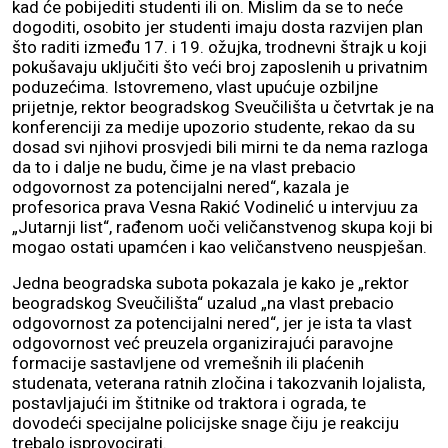
kad će pobijediti studenti ili on. Mislim da se to neće
dogoditi, osobito jer studenti imaju dosta razvijen plan
što raditi između 17. i 19. ožujka, trodnevni štrajk u koji
pokušavaju uključiti što veći broj zaposlenih u privatnim
poduzećima. Istovremeno, vlast upućuje ozbiljne
prijetnje, rektor beogradskog Sveučilišta u četvrtak je na
konferenciji za medije upozorio studente, rekao da su
dosad svi njihovi prosvjedi bili mirni te da nema razloga
da to i dalje ne budu, čime je na vlast prebacio
odgovornost za potencijalni nered“, kazala je
profesorica prava Vesna Rakić Vodinelić u intervjuu za
„Jutarnji list“, rađenom uoči veličanstvenog skupa koji bi
mogao ostati upamćen i kao veličanstveno neuspješan.
Jedna beogradska subota pokazala je kako je „rektor
beogradskog Sveučilišta“ uzalud „na vlast prebacio
odgovornost za potencijalni nered“, jer je ista ta vlast
odgovornost već preuzela organizirajući paravojne
formacije sastavljene od vremešnih ili plaćenih
studenata, veterana ratnih zločina i takozvanih lojalista,
postavljajući im štitnike od traktora i ograda, te
dovodeći specijalne policijske snage čiju je reakciju
trebalo isprovocirati.