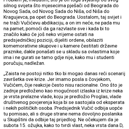
silnog svijeta što mjesecima pješači od Beograda do
Novog Sada, od Novog Sada do Niša, od Niša do
Kragujevca, pa opet do Beograda. Uostalom, taj svijet i
ne traži Vučićevu abdikaciju, a on im neće, ne pada mu
na pamet, pomoći da ga razvlaste sve i kada bi to
značilo kako će još neko vrijeme ostati na
predsjedničkoj poziciji, dijeliti ordene, obilaziti
komemorativne skupove i u kamere čestitati državne
praznike, dakle ponašati se u skladu sa ovlastima koje
ima i ne gurati se tamo gdje nije, kako mu i studenti
poručuju, nadležan.
„Zaista ne postoji nitko tko bi mogao danas reći scenarij
završetka ove krize. Jer imamo posla s čovjekom,
Vučićem, čije reakcije često nisu racionalne. Ono što je
zadnje predloženo kao mogućnost izlaska iz krize neka
je vrsta prelazne vlade, koju je predložio Proglas, vlade
društvenog povjerenja koja bi se sastojala od eksperata
i nekih političkih osoba. Predsjednik Vučić odbija uopće
tu pomisao, ali s druge strane nema dovoljno poslanika
u Skupštini da odbije taj prijedlog. Ne očekujem da je
subota 15. ožujka, kako to tvrdi vlast, neka vrsta dana D,