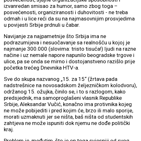
izvanredan smisao za humor, samo zbog toga –
posvećenosti, organiziranosti i duhovitosti - ne treba
odmah i u lice reći da su na najmasovnijim prosvjedima
u povijesti Srbije prdnuli u čabar.
Navijanje za najpametnije što Srbija ima ne
podrazumijeva i nesuočavanje sa realnošću u kojoj je
najmanje 300.000 (slovima: tristo tisuća!) ljudi na razne
načine i uz nemale napore napunilo beogradske trgove i
ulice, pa se onda se mirno i dostojanstveno razišlo prije
početka trećeg Dnevnika HTV-a.
Sve do skupa nazvanog „15. za 15“ (žrtava pada
nadstrešnice na novosadskom željezničkom kolodvoru),
održanog 15. ožujka, činilo se, i to s razlogom, kako
predsjednik, ma samoproglašeni vlasnik Republike
Srbije, Aleksandar Vučić, konačno ima protivnika kojeg
ne može pobijediti i pred kojim će, brzo ili malo sporije,
morati uzmaknuti jer se ništa, baš ništa od studentskih
zahtjeva ne može ispuniti dok njemu ne dođe politički
kraj.
Problem je, međutim, što je on toga svjesniji od svog