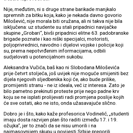
Nije, međutim, ni s druge strane barikade manjkalo
spremnih za bitku koja, kako je nekada davno govorio
Milošević, nije morala biti oružana, ali ni takva nije bila
isključena: uz studente su stali pripadnici navijačke
skupine „Grobari“, bivši pripadnici elitne 63. padobranske
brigade poznate i kao niški specijalci, motoristi,
poljoprivrednici, navodno i dijelovi vojske i policije koji
su, prema nepotvrđenim informacijama, odbili
sudjelovati u potencijalnom sukobu.
Aleksandra Vučića, baš kao ni Slobodana Miloševića
prije četvrt stoljeća, još uvijek nije moguće smijeniti bez
dijela njegovih sljedbenika koji će, ako bude prilike,
promijeniti stranu - ne iz ideala, već iz interesa. Zato je
bilo pametno prekinuti proteste prije nego padne krv
koju se ne isplati prolijevati radi promjena poslije kojih
će sve ostati, ako ne isto, onda užasavajuće slično.
Dobro je i što, kako kaže profesorica Vodinelić, „studenti
imaju dosta razvijen plan što raditi između 17. i 19.
ožujka“, jer to znači da se nisu umorili i na
najmasovnijem skupu u povijesti Srbije pregorili.