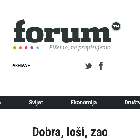
ARHIVA +
a
Svijet
Ekonomija
Društ
Dobra, loši, zao