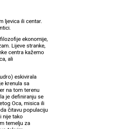
jevica ili centar.
tici.
 filozofije ekonomije,
am. Lijeve stranke,
ranke centra kažemo
a, ali
mudro) eskivirala
je krenula sa
 jer na tom terenu
a je definiranju se
tog Oca, misica ili
jda čitavu populaciju
 nije tako
om temelju za