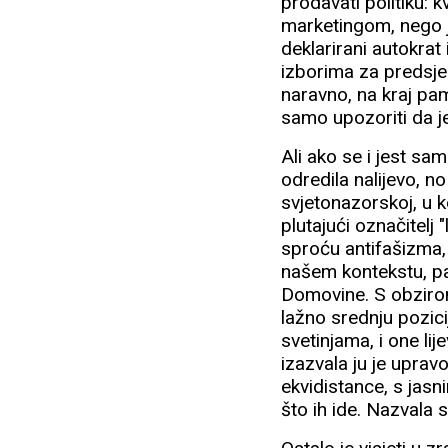
prodavati politiku: 
marketingom, nego j
deklarirani autokrat
izborima za predsje
naravno, na kraj pa
samo upozoriti da j
Ali ako se i jest sam
odredila nalijevo, n
svjetonazorskoj, u 
plutajući označitelj
sproću antifašizma,
našem kontekstu, pa
Domovine. S obzirom 
lažno srednju pozic
svetinjama, i one li
izazvala ju je upra
ekvidistance, s jasni
što ih ide. Nazvala