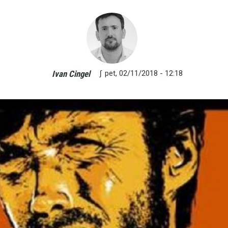
∫
pet, 02/11/2018 - 12:18
Ivan Cingel