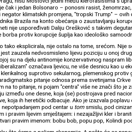
kvragu, nisu Mostovci jedini među klerofašistima s upr
e čak i jedan Bolsonaro – ponosni rasist, ženomrzac
 i negator klimatskih promjena, "tropski Trump" – ovih
dnika Brazila na konto obećanja o zaustavljanju korupc
meti nije uspoređivati Daliju Orešković s takvim degu
e borba protiv korupcije šuplja kao ideološko samood
o tako eksplicirala, nije ostalo na tome, srećom. Nije se
o jest zauzela nedvosmisleno lijevu poziciju u onoj drug
kojoj su na djelu antinomije konzervativnog naspram li
 "liberalizam" označava ljevicu, ne više desnicu kao u e
 klerikalnog suprotivo sekularnog, plemenskog protiv 
radigmatsko pitanje odnosa prema svetinjama Crkve i 
na to pitanje, ni pojam "centra" više ne znači što je 
iju između one desne, koja (se) postrojava pred nacion
jeve, koja ih heretički odbacuje. Ako je izazvala poplavu
vo nepotpadanjem pod centar u
tom
smislu, pod ciniza
m i pravim lijevim smještajem: i nezajažljivi kler i brani
 stvari pravim imenom: bobu bob, popu pop, Kolindi po