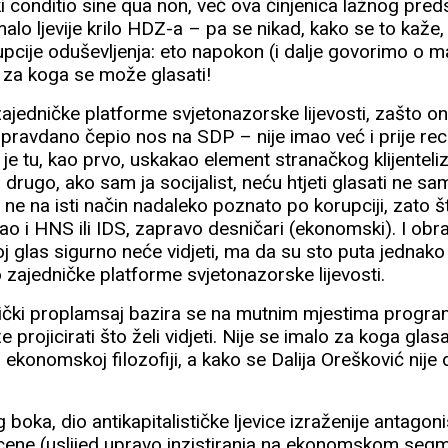
ki conditio sine qua non, već ova činjenica lažnog pred
malo ljevije krilo HDZ-a – pa se nikad, kako se to kaže,
rupcije oduševljenja: eto napokon (i dalje govorimo o
 za koga se može glasati!
zajedničke platforme svjetonazorske lijevosti, zašto o
 opravdano čepio nos na SDP – nije imao već i prije re
 je tu, kao prvo, uskakao element stranačkog klijenteliz
drugo, ako sam ja socijalist, neću htjeti glasati ne sam
ne na isti način nadaleko poznato po korupciji, zato š
ao i HNS ili IDS, zapravo desničari (ekonomski). I ob
moj glas sigurno neće vidjeti, ma da su sto puta jednak
 zajedničke platforme svjetonazorske lijevosti.
stički proplamsaj bazira se na mutnim mjestima progr
projicirati što želi vidjeti. Nije se imalo za koga glas
 ekonomskoj filozofiji, a kako se Dalija Orešković nije 
 boka, dio antikapitalističke ljevice izraženije antagon
cene (uslijed upravo inzistiranja na ekonomskom segme