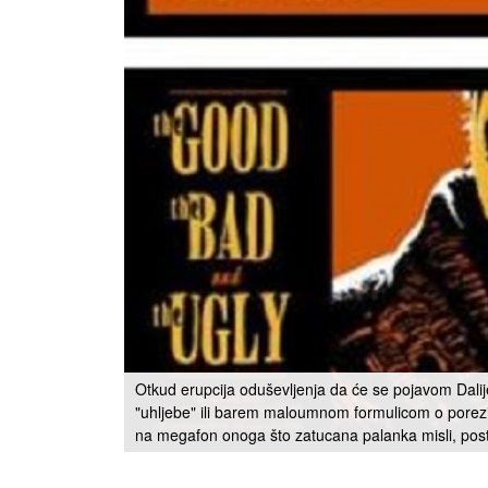
Otkud erupcija oduševljenja da će se pojavom Dalij
"uhljebe" ili barem maloumnom formulicom o porezima
na megafon onoga što zatucana palanka misli, pos