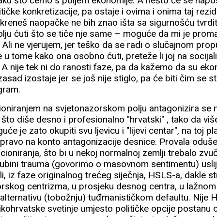
zraku što ćemo s poljem ekonomije. A nešto će se napo
tičke konkretizacije, pa ostaje i ovima i onima taj re
kreneš naopačke ne bih znao išta sa sigurnošću tvrditi
lju ćuti što se tiče nje same – moguće da mi je prom
Ali ne vjerujem, jer teško da se radi o slučajnom prop
je u tome kako ona osobno ćuti, preteže li joj na socijalis
u. A nije tek ni do ranosti faze, pa da kažemo da su e
sad izostaje jer se još nije stiglo, pa će biti čim se st
gram.
cioniranjem na svjetonazorskom polju antagonizira se 
što diše desno i profesionalno "hrvatski" , tako da više
uće je zato okupiti svu ljevicu i "lijevi centar", na toj p
upravo na konto antagonizacije desnice. Provala oduše
ioniranja, što bi u nekoj normalnoj zemlji trebalo zvu
dubini trauma (govorimo o masovnom sentimentu) usli
ili, iz faze originalnog trećeg siječnja, HSLS-a, dakle
orskog centrizma, u prosjeku desnog centra, u lažnom
u alternativu (tobožnju) tuđmanističkom defaultu. Nije HD
likohrvatske svetinje umjesto političke opcije postanu 