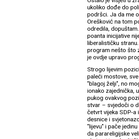
Ostalo je visjeti u 
ukoliko dođe do poli
podršci. Ja da me o
Orešković na tom po
odredila, dopuštam. 
poanta inicijative ni
liberalističku stran
program nešto što za
je ovdje upravo pro
Strogo lijevim pozi
paleći mostove, sve 
"blagoj želji", no mog
ionako zajednička, 
pukog ovakvog pozic
stvar – svjedoči o 
četvrt vijeka SDP-a 
desnice i svjetonaz
"lijevu" i pače jedin
da parareligijske ve