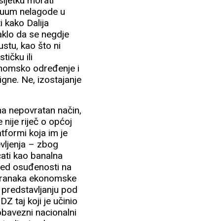
sljetku morati
ziduum nelagode u
 kako Dalija
aklo da se negdje
ustu, kao što ni
tičku ili
konomsko određenje i
igne. Ne, izostajanje
na nepovratan način,
 nije riječ o općoj
latformi koja im je
vljenja – zbog
čati kao banalna
jed osuđenosti na
 stranaka ekonomske
 predstavljanju pod
Z taj koji je učinio
obavezni nacionalni