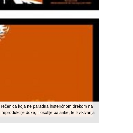
ka rečenica koja ne paradira histeričnom drekom na
produkcije doxe, filosofije palanke, te izvikivanja