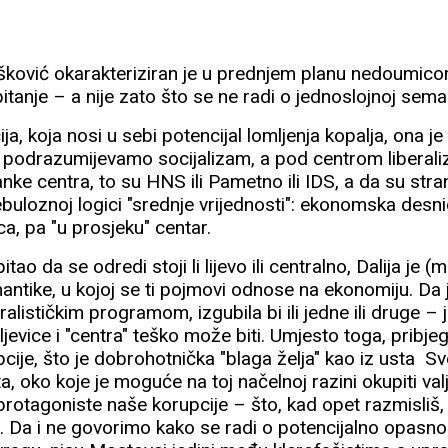
ković okarakteriziran je u prednjem planu nedoumicom l
pitanje – a nije zato što se ne radi o jednoslojnoj seman
a, koja nosi u sebi potencijal lomljenja kopalja, ona je
m podrazumijevamo socijalizam, a pod centrom liberaliz
ranke centra, to su HNS ili Pametno ili IDS, a da su st
uloznoj logici "srednje vrijednosti": ekonomska desnic
ca, pa "u prosjeku" centar.
tao da se odredi stoji li lijevo ili centralno, Dalija je (
antike, u kojoj se ti pojmovi odnose na ekonomiju. Da 
iberalističkim programom, izgubila bi ili jedne ili druge –
vice i "centra" teško može biti. Umjesto toga, pribjegl
ije, što je dobrohotnička "blaga želja" kao iz usta Sve
oko koje je moguće na toj načelnoj razini okupiti val
otagoniste naše korupcije – što, kad opet razmisliš, i
. Da i ne govorimo kako se radi o potencijalno opasn