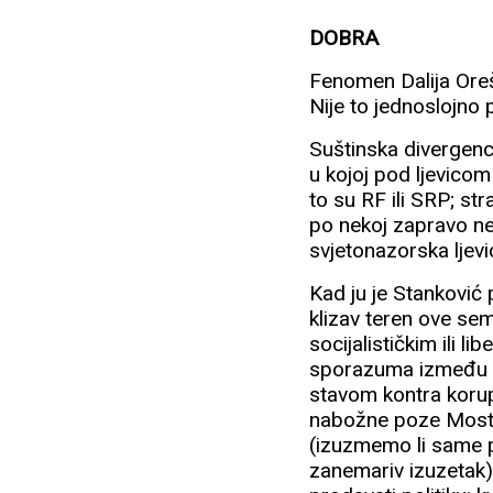
DOBRA
Fenomen Dalija Oreš
Nije to jednoslojno 
Suštinska divergencij
u kojoj pod ljevico
to su RF ili SRP; st
po nekoj zapravo neb
svjetonazorska ljevi
Kad ju je Stanković pi
klizav teren ove sem
socijalističkim ili l
sporazuma između lje
stavom kontra korupc
nabožne poze Mosta, 
(izuzmemo li same pr
zanemariv izuzetak)