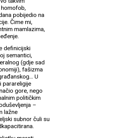
avo takvim
, homofob,
 dana pobijedio na
ije. Čime mi,
tantnim mamlazima,
ređenje.
 definicijski
oj semantici,
beralnog (gdje sad
konomiji), fašizma
građanskog... U
parareligije
značio gore, nego
alnim političkim
 oduševljenja –
m lažne
teljski subnor čuli su
dkapacitirana.