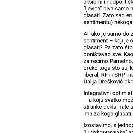
aksiomi i nadpolitič
"ljevica" biva samo 
glasati. Zato sad e
sentimentu) nekoga
Ali ako je samo do 
sentiment – koji je
glasati? Pa zato što
poništavao sve. Kao 
za recimo Pametno, 
preko toga što su, k
liberal, RF ili SRP 
Dalija Orešković oko
Integrativni optimi
– u koju svatko može 
stranke deklarirale u
ima za koga glasati.
Izostavimo, s jednog
"ljudskopravaške" s