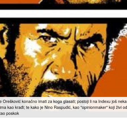
e Orešković konačno imati za koga glasati; postoji li na Indexu još ne
 kao krađi; te kako je Nino Raspudić, kao "opinionmaker" koji živi od re
tao poskok