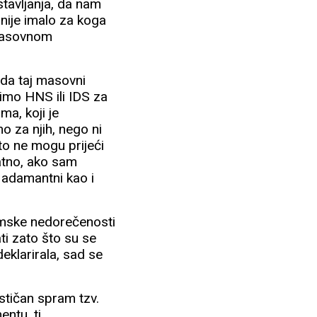
stavljanja, da nam
 nije imalo za koga
 masovnom
nda taj masovni
cimo HNS ili IDS za
ma, koji je
o za njih, nego ni
to ne mogu prijeći
ratno, ako sam
o adamantni kao i
amske nedorečenosti
ati zato što su se
deklarirala, sad se
ističan spram tzv.
ntu, tj.