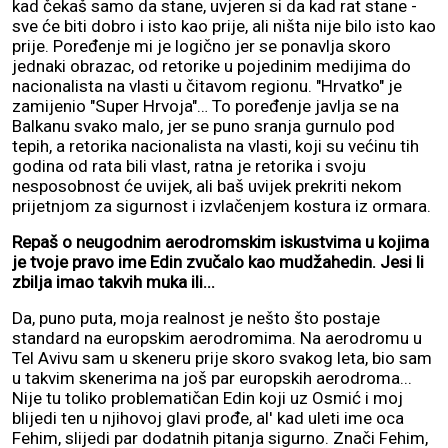
kad čekaš samo da stane, uvjeren si da kad rat stane -
sve će biti dobro i isto kao prije, ali ništa nije bilo isto kao
prije. Poređenje mi je logično jer se ponavlja skoro
jednaki obrazac, od retorike u pojedinim medijima do
nacionalista na vlasti u čitavom regionu. "Hrvatko" je
zamijenio "Super Hrvoja"… To poređenje javlja se na
Balkanu svako malo, jer se puno sranja gurnulo pod
tepih, a retorika nacionalista na vlasti, koji su većinu tih
godina od rata bili vlast, ratna je retorika i svoju
nesposobnost će uvijek, ali baš uvijek prekriti nekom
prijetnjom za sigurnost i izvlačenjem kostura iz ormara.
Repaš o neugodnim aerodromskim iskustvima u kojima
je tvoje pravo ime Edin zvučalo kao mudžahedin. Jesi li
zbilja imao takvih muka ili...
Da, puno puta, moja realnost je nešto što postaje
standard na europskim aerodromima. Na aerodromu u
Tel Avivu sam u skeneru prije skoro svakog leta, bio sam
u takvim skenerima na još par europskih aerodroma...
Nije tu toliko problematičan Edin koji uz Osmić i moj
blijedi ten u njihovoj glavi prođe, al' kad uleti ime oca
Fehim, slijedi par dodatnih pitanja sigurno. Znači Fehim,