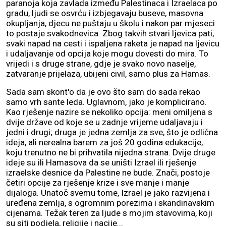
paranoja koja zavlada između Palestinaca i Izraelaca po
gradu, ljudi se osvrću i izbjegavaju buseve, masovna
okupljanja, djecu ne puštaju u školu i nakon par mjeseci
to postaje svakodnevica. Zbog takvih stvari ljevica pati,
svaki napad na cesti i ispaljena raketa je napad na ljevicu
i udaljavanje od opcija koje mogu dovesti do mira. To
vrijedi i s druge strane, gdje je svako novo naselje,
zatvaranje prijelaza, ubijeni civil, samo plus za Hamas.
Sada sam skont'o da je ovo što sam do sada rekao
samo vrh sante leda. Uglavnom, jako je komplicirano.
Kao rješenje nazire se nekoliko opcija: meni omiljena s
dvije države od koje se u zadnje vrijeme udaljavaju i
jedni i drugi; druga je jedna zemlja za sve, što je odlična
ideja, ali nerealna barem za još 20 godina edukacije,
koju trenutno ne bi prihvatila nijedna strana. Dvije druge
ideje su ili Hamasova da se uništi Izrael ili rješenje
izraelske desnice da Palestine ne bude. Znači, postoje
četiri opcije za rješenje krize i sve manje i manje
dijaloga. Unatoč svemu tome, Izrael je jako razvijena i
uređena zemlja, s ogromnim porezima i skandinavskim
cijenama. Težak teren za ljude s mojim stavovima, koji
su siti podjela, religije i nacije...