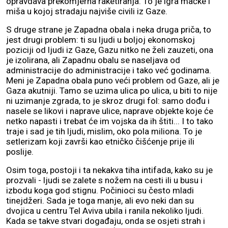
opravdava prekomjerna raketiranja. To je igra mačke i
miša u kojoj stradaju najviše civili iz Gaze.
S druge strane je Zapadna obala i neka druga priča, to
jest drugi problem: ti su ljudi u boljoj ekonomskoj
poziciji od ljudi iz Gaze, Gazu nitko ne želi zauzeti, ona
je izolirana, ali Zapadnu obalu se naseljava od
administracije do administracije i tako već godinama.
Meni je Zapadna obala puno veći problem od Gaze, ali je
Gaza akutniji. Tamo se uzima ulica po ulica, u biti to nije
ni uzimanje zgrada, to je skroz drugi fol: samo dođu i
nasele se likovi i naprave ulice, naprave objekte koje će
netko napasti i trebat će im vojska da ih štiti... I to tako
traje i sad je tih ljudi, mislim, oko pola miliona. To je
setlerizam koji završi kao etničko čišćenje prije ili
poslije.
Osim toga, postoji i ta nekakva tiha intifada, kako su je
prozvali - ljudi se zalete s nožem na cesti ili u busu i
izbodu koga god stignu. Počinioci su često mladi
tinejdžeri. Sada je toga manje, ali evo neki dan su
dvojica u centru Tel Aviva ubila i ranila nekoliko ljudi.
Kada se takve stvari događaju, onda se osjeti strah i