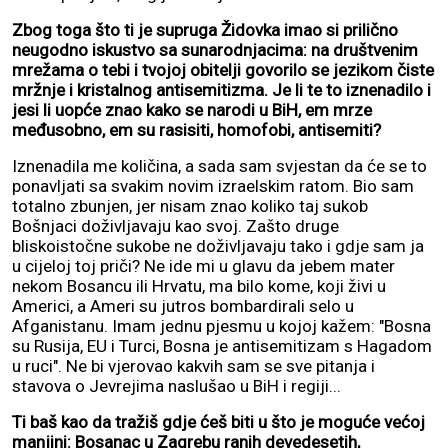
Zbog toga što ti je supruga Židovka imao si prilično
neugodno iskustvo sa sunarodnjacima: na društvenim
mrežama o tebi i tvojoj obitelji govorilo se jezikom čiste
mržnje i kristalnog antisemitizma. Je li te to iznenadilo i
jesi li uopće znao kako se narodi u BiH, em mrze
međusobno, em su rasisiti, homofobi, antisemiti?
Iznenadila me količina, a sada sam svjestan da će se to
ponavljati sa svakim novim izraelskim ratom. Bio sam
totalno zbunjen, jer nisam znao koliko taj sukob
Bošnjaci doživljavaju kao svoj. Zašto druge
bliskoistočne sukobe ne doživljavaju tako i gdje sam ja
u cijeloj toj priči? Ne ide mi u glavu da jebem mater
nekom Bosancu ili Hrvatu, ma bilo kome, koji živi u
Americi, a Ameri su jutros bombardirali selo u
Afganistanu. Imam jednu pjesmu u kojoj kažem: "Bosna
su Rusija, EU i Turci, Bosna je antisemitizam s Hagadom
u ruci". Ne bi vjerovao kakvih sam se sve pitanja i
stavova o Jevrejima naslušao u BiH i regiji...
Ti baš kao da tražiš gdje ćeš biti u što je moguće većoj
manjini: Bosanac u Zagrebu ranih devedesetih,