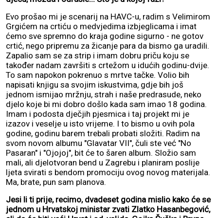
Evo prošao mi je scenarij na HAVC-u, radim s Velimirom
Grgićem na crtiću o medvjedima izbjeglicama i imat
ćemo sve spremno do kraja godine sigurno - ne gotov
crtić, nego pripremu za žicanje para da bismo ga uradili.
Zapalio sam se za strip i imam dobru priču koju se
također nadam završiti s crtežom u idućih godinu-dvije.
To sam napokon pokrenuo s mrtve tačke. Volio bih
napisati knjigu sa svojim iskustvima, gdje bih još
jednom ismijao mržnju, strah i naše predrasude, neko
djelo koje bi mi dobro došlo kada sam imao 18 godina.
Imam i podosta dječjih pjesmica i taj projekt mi je
izazov i veselje u isto vrijeme. I to bismo u ovih pola
godine, godinu barem trebali probati složiti. Radim na
svom novom albumu "Glavatar VII", čuli ste već "No
Pasaran" i "Ojojoj", bit će to šaren album. Složio sam
mali, ali djelotvoran bend u Zagrebu i planiram poslije
ljeta svirati s bendom promociju ovog novog materijala.
Ma, brate, pun sam planova.
Jesi li ti prije, recimo, dvadeset godina mislio kako će se
jednom u Hrvatskoj ministar zvati Zlatko Hasanbegović,