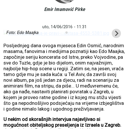
Emir Imamović Pirke
"Jebo skupine, postoje pojedinci i to mi je jedno od omiljenih
gradiva koja sam naučio u životu. Neću u torove, al' care,
ginem za pojedince"
uto, 14/06/2016 - 11:31
Foto: Edo Maajka
Posljednjeg dana ovoga mjeseca Edin Osmić, narodnim
masama, fanovima i medijima poznatiji kao Edo Maajka,
započinje seriju koncerata od Istre, preko Vojvodine, pa
sve do Tuzle, gdje je bio dijelom, onim najvažnijim,
najbolje hip-hop scene u regiji. Zatim se, na jesen, vraća
tamo gdje mu je sada kuća: u Tel Aviv, da završi svoj
novi album, pa još jedan za djecu, radi na scenariju za
animirani film, na stripu, da piše... U međuvremenu će,
ako ga nađe, nastaviti planirati povratak u Zagreb, u
kojem je proveo ratne godine i iz kojeg mu stižu vijesti
što ga nepodnošljivo podsjećaju na vrijeme izbjeglištva
i godine nimalo lakog i ugodnog preživljavanja.
U nekim od skorašnjih intervjua najavljivao si
mogućnost obiteljskog preseljenja iz Izraela u Zagreb.