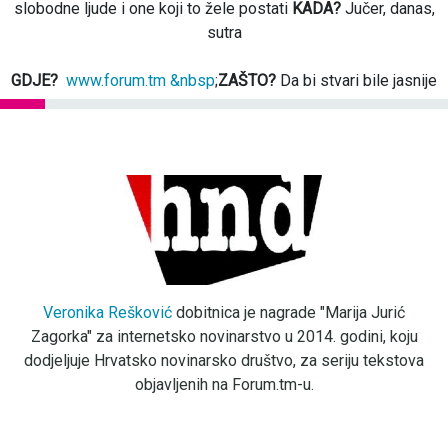
slobodne ljude i one koji to žele postati
KADA?
Jučer, danas,
sutra
GDJE?
www.forum.tm &nbsp
;
ZAŠTO?
Da bi stvari bile jasnije
Veronika Rešković
dobitnica je nagrade "Marija Jurić
Zagorka" za internetsko novinarstvo u 2014. godini, koju
dodjeljuje Hrvatsko novinarsko društvo, za seriju tekstova
objavljenih na Forum.tm-u.