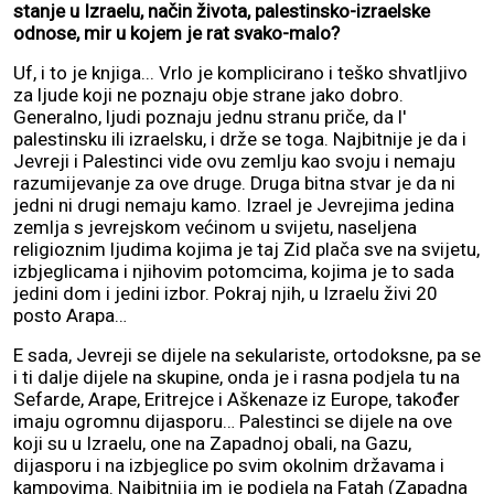
stanje u Izraelu, način života, palestinsko-izraelske
odnose, mir u kojem je rat svako-malo?
Uf, i to je knjiga... Vrlo je komplicirano i teško shvatljivo
za ljude koji ne poznaju obje strane jako dobro.
Generalno, ljudi poznaju jednu stranu priče, da l'
palestinsku ili izraelsku, i drže se toga. Najbitnije je da i
Jevreji i Palestinci vide ovu zemlju kao svoju i nemaju
razumijevanje za ove druge. Druga bitna stvar je da ni
jedni ni drugi nemaju kamo. Izrael je Jevrejima jedina
zemlja s jevrejskom većinom u svijetu, naseljena
religioznim ljudima kojima je taj Zid plača sve na svijetu,
izbjeglicama i njihovim potomcima, kojima je to sada
jedini dom i jedini izbor. Pokraj njih, u Izraelu živi 20
posto Arapa…
E sada, Jevreji se dijele na sekulariste, ortodoksne, pa se
i ti dalje dijele na skupine, onda je i rasna podjela tu na
Sefarde, Arape, Eritrejce i Aškenaze iz Europe, također
imaju ogromnu dijasporu… Palestinci se dijele na ove
koji su u Izraelu, one na Zapadnoj obali, na Gazu,
dijasporu i na izbjeglice po svim okolnim državama i
kampovima. Najbitnija im je podjela na Fatah (Zapadna