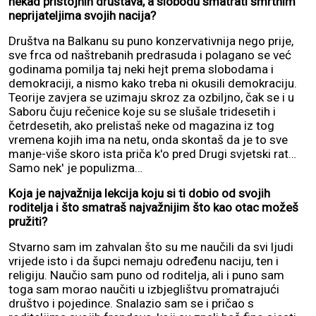
nekad pristojnih društava, a slobodu smatrati smrtnim
neprijateljima svojih nacija?
Društva na Balkanu su puno konzervativnija nego prije,
sve frca od naštrebanih predrasuda i polagano se već
godinama pomilja taj neki hejt prema slobodama i
demokraciji, a nismo kako treba ni okusili demokraciju.
Teorije zavjera se uzimaju skroz za ozbiljno, čak se i u
Saboru čuju rečenice koje su se slušale tridesetih i
četrdesetih, ako prelistaš neke od magazina iz tog
vremena kojih ima na netu, onda skontaš da je to sve
manje-više skoro ista priča k'o pred Drugi svjetski rat…
Samo nek' je populizma…
Koja je najvažnija lekcija koju si ti dobio od svojih
roditelja i što smatraš najvažnijim što kao otac možeš
pružiti?
Stvarno sam im zahvalan što su me naučili da svi ljudi
vrijede isto i da šupci nemaju određenu naciju, ten i
religiju. Naučio sam puno od roditelja, ali i puno sam
toga sam morao naučiti u izbjeglištvu promatrajući
društvo i pojedince. Snalazio sam se i pričao s