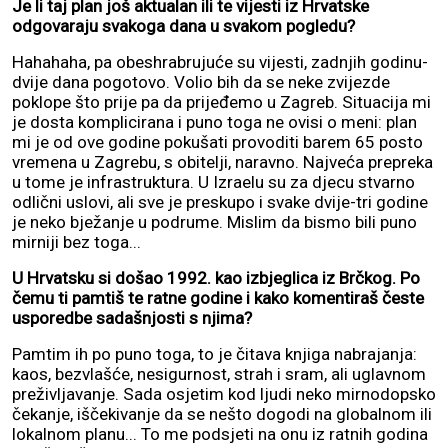
Je li taj plan još aktualan ili te vijesti iz Hrvatske
odgovaraju svakoga dana u svakom pogledu?
Hahahaha, pa obeshrabrujuće su vijesti, zadnjih godinu-
dvije dana pogotovo. Volio bih da se neke zvijezde
poklope što prije pa da prijeđemo u Zagreb. Situacija mi
je dosta komplicirana i puno toga ne ovisi o meni: plan
mi je od ove godine pokušati provoditi barem 65 posto
vremena u Zagrebu, s obitelji, naravno. Najveća prepreka
u tome je infrastruktura. U Izraelu su za djecu stvarno
odlični uslovi, ali sve je preskupo i svake dvije-tri godine
je neko bježanje u podrume. Mislim da bismo bili puno
mirniji bez toga...
U Hrvatsku si došao 1992. kao izbjeglica iz Brčkog. Po
čemu ti pamtiš te ratne godine i kako komentiraš česte
usporedbe sadašnjosti s njima?
Pamtim ih po puno toga, to je čitava knjiga nabrajanja:
kaos, bezvlašće, nesigurnost, strah i sram, ali uglavnom
preživljavanje. Sada osjetim kod ljudi neko mirnodopsko
čekanje, iščekivanje da se nešto dogodi na globalnom ili
lokalnom planu... To me podsjeti na onu iz ratnih godina