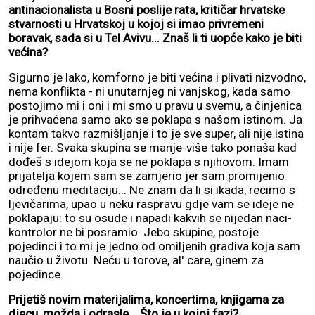
antinacionalista u Bosni poslije rata, kritičar hrvatske
stvarnosti u Hrvatskoj u kojoj si imao privremeni
boravak, sada si u Tel Avivu... Znaš li ti uopće kako je biti
većina?
Sigurno je lako, komforno je biti većina i plivati nizvodno,
nema konflikta - ni unutarnjeg ni vanjskog, kada samo
postojimo mi i oni i mi smo u pravu u svemu, a činjenica
je prihvaćena samo ako se poklapa s našom istinom. Ja
kontam takvo razmišljanje i to je sve super, ali nije istina
i nije fer. Svaka skupina se manje-više tako ponaša kad
dođeš s idejom koja se ne poklapa s njihovom. Imam
prijatelja kojem sam se zamjerio jer sam promijenio
određenu meditaciju... Ne znam da li si ikada, recimo s
ljevičarima, upao u neku raspravu gdje vam se ideje ne
poklapaju: to su osude i napadi kakvih se nijedan naci-
kontrolor ne bi posramio. Jebo skupine, postoje
pojedinci i to mi je jedno od omiljenih gradiva koja sam
naučio u životu. Neću u torove, al' care, ginem za
pojedince.
Prijetiš novim materijalima, koncertima, knjigama za
djecu, možda i odrasle... Što je u kojoj fazi?