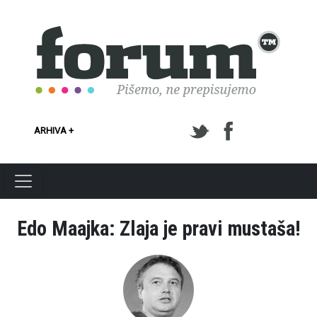
Skoči na glavni sadržaj
ARHIVA +
Edo Maajka: Zlaja je pravi mustaša!