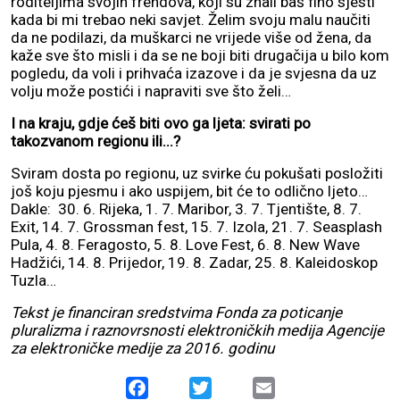
roditeljima svojih frendova, koji su znali baš fino sjesti
kada bi mi trebao neki savjet. Želim svoju malu naučiti
da ne podilazi, da muškarci ne vrijede više od žena, da
kaže sve što misli i da se ne boji biti drugačija u bilo kom
pogledu, da voli i prihvaća izazove i da je svjesna da uz
volju može postići i napraviti sve što želi…
I na kraju, gdje ćeš biti ovo ga ljeta: svirati po
takozvanom regionu ili...?
Sviram dosta po regionu, uz svirke ću pokušati posložiti
još koju pjesmu i ako uspijem, bit će to odlično ljeto…
Dakle: 30. 6. Rijeka, 1. 7. Maribor, 3. 7. Tjentište, 8. 7.
Exit, 14. 7. Grossman fest, 15. 7. Izola, 21. 7. Seasplash
Pula, 4. 8. Feragosto, 5. 8. Love Fest, 6. 8. New Wave
Hadžići, 14. 8. Prijedor, 19. 8. Zadar, 25. 8. Kaleidoskop
Tuzla…
Tekst je financiran sredstvima Fonda za poticanje
pluralizma i raznovrsnosti elektroničkih medija Agencije
za elektroničke medije za 2016. godinu
Facebook
Twitter
Email