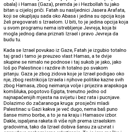
obala) i Hamas (Gaza), premda je i Hezbollah tu jako
bitan u cijeloj priči. Fatah su nasljednici Jasera Arafata,
koji se okupljaju sada oko Abasa i jedina su opcija koja
želi pregovarati s Izraelom. U biti, to je jedina opcija koja
u svom programu nema istrebljenje Jevreja, koja bi
mogla jednog dana priznati Izrael i pravo Jevreja da
budu tu.
Kada se Izrael povukao iz Gaze, Fatah je izgubio totalno
taj grad i tamo je preuzeo vlast Hamas, a te dvije
skupine se nimalo ne podnose i taj sukob je jako, jako
loš po Palestince i razdire ih totalno po svakom
pitanju. Gaza je zbog zidova koje je Izrael podigao oko
nje, zbog restrikcija Izraela i njihove politike kazne svih
zbog Hamasa, zbog neimanja volje i prijezira arapskoga
komšiluka, pogotovo Egipta, trenutno jedno od
najnapaćenijih mjesta na svijetu i bez rata i pucnjave.
Dolazimo do začaranoga kruga: prosječni mladi
Palestinac u Gazi kakva je već dugo, nema baš puno
šanse mimo borbe, a to je na kraju i Hamasov izbor.
Dakle, ispaljena raketa ili više njih prema izraelskim
gradovima, tako da Izrael dobiva šansu za uzvrat i