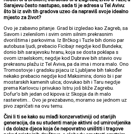
Sarajevu često nastupao, sada ti je adresa u Tel Avivu:
što bi iz svih tih gradova uzeo da napraviš svoje idealno
mjesto za život?
Ovo je zabavno pitanje. Grad bi izgledao kao Zagreb, sa
Savom i zelenilom i svim onim silnim prekrasnim
dvorištima i parkovima. Iz Brčkog i Tuzle bih donio par
autobusa ljudi, prebacio Ficibajr negdje kod Bundeka;
donio bih sarajevsku hranu, koja se dosta poklapa s
ovom izraelskom; negdje kod Dubrave bih stavio ovu
prekrasnu plažu iz Tel Aviva, pa da ima i mora malo. Ono
Tromostovje i gradsku pijacu iz Ljubljane bih također
nekako prebacio negdje kod Maksimira; donio bi i par
mostarskih kamenih ulica; dovukao bih i Taru negdje
prema Karlovcu i privukao Istru još bliže Zagrebu.
Dofur'o bih jedan od kipova iz Skopja da ih malo
rasteretim... Ovo je prezabavno, moramo se jednom uz
pivo zapričati na ovu temu.
Čini li ti se kako su mlađi konzervativniji od starijih
generacija, da su studenti manje aktivni od umirovljenika
i da dolaze djeca koja će nepovratno uništiti i tragove