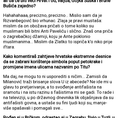
ali da će biti veći Hrvat i od, valjda, Gojka Šuška i Brune
Bušića zajedno?
Hahahahaaa, precizno, precizno… Mislio sam da je
Rizvanbegović bio vrhunac. Zlaja je pravi mustaša:
mislim da on obožava pričati o tome koliko su
muslimani bili bitni Anti Paveliću i slično. Znaš ona priča
o zagrebačkoj džamiji, koju je Ante poklonio
muslimanima... Mislim da Zlatko to ispriča k'o niko prije
iftara.
Kako komentiraš zahtjeve hrvatske ekstremne desnice
da se zabrani korištenje simbola poput petokrake i
promijene imena ulicama nazvanim po Titu?
Ma daj, ne mogu to ni usporediti s ničim... Zamisli da
Milanović traži brisanje slova U iz abecede? Ne ide mi u
glavu to pretjerivanje, a to svođenje antifašista na
sramotu i na istu razinu s fašistima mi se gadi. To rade i
na televiziji, u po državnog dnevnika lik objašnjava da su
antifašisti govna, a ustaše su fini ljudi koji su, manje-
više spašavali i pomagali sve…
Rođen si u Brčkom, odrastao si u Zagrebu, živio u Tuzli, u