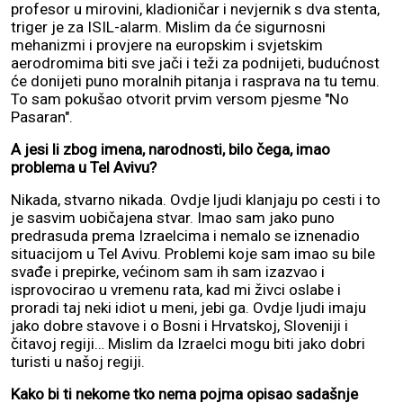
profesor u mirovini, kladioničar i nevjernik s dva stenta,
triger je za ISIL-alarm. Mislim da će sigurnosni
mehanizmi i provjere na europskim i svjetskim
aerodromima biti sve jači i teži za podnijeti, budućnost
će donijeti puno moralnih pitanja i rasprava na tu temu.
To sam pokušao otvorit prvim versom pjesme "No
Pasaran".
A jesi li zbog imena, narodnosti, bilo čega, imao
problema u Tel Avivu?
Nikada, stvarno nikada. Ovdje ljudi klanjaju po cesti i to
je sasvim uobičajena stvar. Imao sam jako puno
predrasuda prema Izraelcima i nemalo se iznenadio
situacijom u Tel Avivu. Problemi koje sam imao su bile
svađe i prepirke, većinom sam ih sam izazvao i
isprovocirao u vremenu rata, kad mi živci oslabe i
proradi taj neki idiot u meni, jebi ga. Ovdje ljudi imaju
jako dobre stavove i o Bosni i Hrvatskoj, Sloveniji i
čitavoj regiji… Mislim da Izraelci mogu biti jako dobri
turisti u našoj regiji.
Kako bi ti nekome tko nema pojma opisao sadašnje