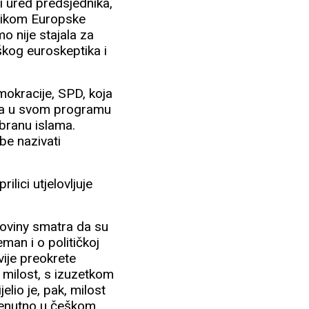
i ured predsjednika,
dnikom Europske
 nije stajala za
škog euroskeptika i
okracije, SPD, koja
oja u svom programu
abranu islama.
ibe nazivati
lici utjelovljuje
noviny smatra da su
man i o političkoj
vije preokrete
 milost, s izuzetkom
elio je, pak, milost
renutno u češkom