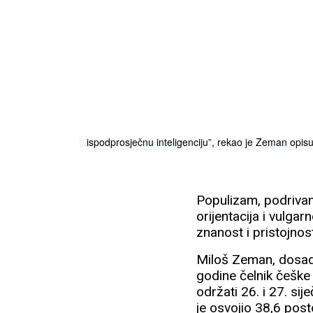
“Trećina stanovništva ove zemlje je siromašna duhom
ispodprosječnu inteligenciju”, rekao je Zeman opisuj
Populizam, podrivan
orijentacija i vulga
znanost i pristojnos
Miloš Zeman, dosada
godine čelnik češke 
održati 26. i 27. si
je osvojio 38,6 pos