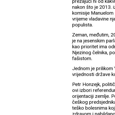
prezajući ni od kakv
nakon što je 2013. 
komisije Manuelom B
vrijeme vladavine n
populista.
Zeman, međutim, 201
je na jesenskim par
kao prioritet ima od
Njezinog čelnika, po
fašistom.
Jednom je prilikom V
vrijednosti države k
Petr Honzejk, polit
ovi izbori referendu
orijentaciji zemlje
češkog predsjednika
teško bolesnima koji 
zdravom i nabildan