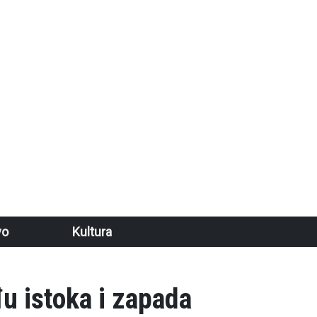
vo
Kultura
đu istoka i zapada