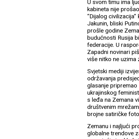
U svom timu ima lju
kabineta nije proša
“Dijalog civilizacij
Jakunin, bliski Puti
prošle godine Zeman
budućnosti Rusija bi
federacije. U raspo
Zapadni novinari pi
više nitko ne uzima 
Svjetski mediji izvi
održavanja predsje
glasanje pripremao p
ukrajinskog feminis
s leđa na Zemana vič
društvenim mrežama
brojne satiričke fo
Zemanu i najljući pro
globalne trendove z