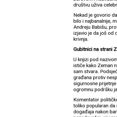
društvu uživa celebr
Nekad je govorio da 
bilo i najbanalnije
Andreju Babišu, pro
izjavio je da još od
krivnja.
Gubitnici na strani
U knjizi pod nazivo
ističe kako Zeman nij
sam stvara. Podsjeć
građana protiv nespo
sigurnosne prijetnje
ogromnu podršku ja
Komentator političk
toliko popularan da 
događaja nakon baršu