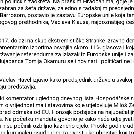
ih političkih zaokreta. Na praškim Hradčanima, gdje je 
izabran za šefa države, zajedno s tadašnjim predsje
arrosom, postavio je zastavu Europske unije koja tamo
jegovog prethodnika, Vaclava Klausa, najpoznatijeg če
7. dolazi na skup ekstremističke Stranke izravne dem
lamentarnim izborima osvojila skoro 11% glasova i k
ržavanje referenduma za izlazak iz Europske unije i z
lujapanca Tomija Okamuru se i novinari i političari ne l
aclav Havel izjavio kako predsjednik države u svakoj pri
oju predstavlja.
ički komentator uglednog dnevnog lista Hospodářské 
m o vrijednostima i stavovima koje utjelovljuje Miloš Ze
. Pored odmaka od EU, Honzejk podsjeća na najupečatlji
. Na početku mandata govorio je kako neće udjeljivati
nisu počinili ozbiljno kazneno djelo. Prošle godine udij
om kriminalcu osuđenom za dvostruko ubojstvo koji t