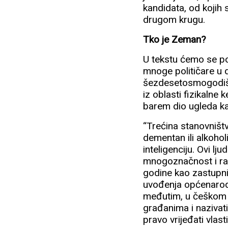
kandidata, od kojih
drugom krugu.
Tko je Zeman?
U tekstu ćemo se po
mnoge političare u d
šezdesetosmogodišn
iz oblasti fizikalne 
barem dio ugleda ka
“Trećina stanovništ
dementan ili alkohol
inteligenciju. Ovi l
mnogoznačnost i raz
godine kao zastupni
uvođenja općenarod
međutim, u češkom j
građanima i nazivati
pravo vrijeđati vlast