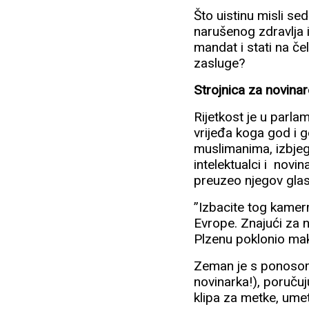
Što uistinu misli s
narušenog zdravlja i
mandat i stati na če
zasluge?
Strojnica za novina
Rijetkost je u parl
vrijeđa koga god i g
muslimanima, izbjeg
intelektualci i novin
preuzeo njegov glas
”Izbacite tog kamer
Evrope. Znajući za 
Plzenu poklonio mak
Zeman je s ponosom 
novinarka!), poruču
klipa za metke, ume