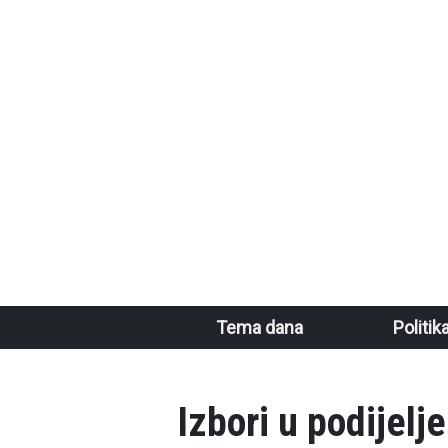
Skoči na glavni sadržaj
Main navigation
Tema dana
Politik
Izbori u podijelj