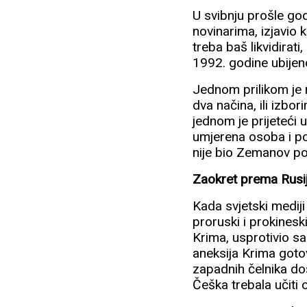
U svibnju prošle go
novinarima, izjavio k
treba baš likvidirati
1992. godine ubijen
Jednom prilikom je 
dva načina, ili izbo
jednom je prijeteći 
umjerena osoba i pol
nije bio Zemanov pol
Zaokret prema Rusiji
Kada svjetski medij
proruski i prokinesk
Krima, usprotivio sa
aneksija Krima gotov
zapadnih čelnika doš
Češka trebala učiti o