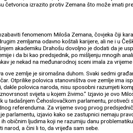
 su četvorica izrazito protiv Zemana što može imati p
zabaviti fenomenom Miloša Zemana, čovjeka čiji karakt
rugim zemljama odavno koštali karijere, ali ne i u Češ
jem akademiku Drahošu dovoljno je dodati da je usp
kemije i da bi kao predsjednik, po mišljenju mnogih anal
kav je nekad na međunarodnoj sceni imala za vrijeme
va ove zemlje je siromašna duhom. Svaki sedmi građani
ičar. Otprilike polovica stanovništva ove zemlje ima i
judi, dakle polovica naroda, nisu sposobni razumjeti ko
novrsnost svijeta u kojem živimo.” Izjavio je ovo Mil
k u tadašnjem Čehoslovačkom parlamentu, protiveći s
nog referenduma. Za vrijeme svog prvog predsjedni
e parlamentu, izjavio kako se zastupnici nemaju pravo
 ih običnim ljudima koji ne razumiju danu problematik
iti narod, a čini li to, da vrijeđa sam sebe.