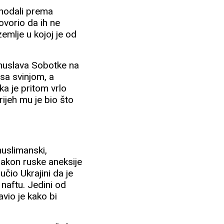
 hodali prema
govorio da ih ne
zemlje u kojoj je od
ohuslava Sobotke na
 sa svinjom, a
ka je pritom vrlo
rijeh mu je bio što
muslimanski,
 nakon ruske aneksije
čio Ukrajini da je
 naftu. Jedini od
avio je kako bi