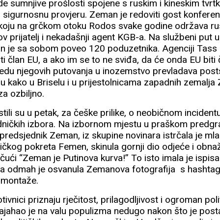
de sumnjive prošlosti spojene s ruskim i kineskim tvr
o sigurnosnu provjeru. Zeman je redoviti gost konfere
a” koju na grčkom otoku Rodos svake godine održava rus
nov prijatelj i nekadašnji agent KGB-a. Na službeni put
 je sa sobom poveo 120 poduzetnika. Agenciji Tass iz
ti član EU, a ako im se to ne sviđa, da će onda EU biti
redu njegovih putovanja u inozemstvo prevladava posts
šu kako u Briselu i u prijestolnicama zapadnih zemalj
za ozbiljno.
jestili su u petak, za češke prilike, o neobičnom inciden
dničkih izbora. Na izbornom mjestu u praškom predgr
redsjednik Zeman, iz skupine novinara istrčala je mlad
tičkog pokreta Femen, skinula gornji dio odjeće i obna
ući “Zeman je Putinova kurva!” To isto imala je ispisan
 odmah je osvanula Zemanova fotografija s hashtag
tomontaže.
tivnici priznaju rječitost, prilagodljivost i ogroman polit
ajahao je na valu populizma nedugo nakon što je post