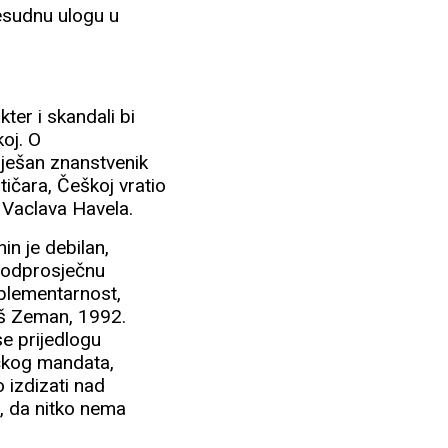
resudnu ulogu u
er i skandali bi
koj. O
ješan znanstvenik
itičara, Češkoj vratio
 Vaclava Havela.
n je debilan,
spodprosječnu
mplementarnost,
oš Zeman, 1992.
e prijedlogu
čkog mandata,
 izdizati nad
u, da nitko nema