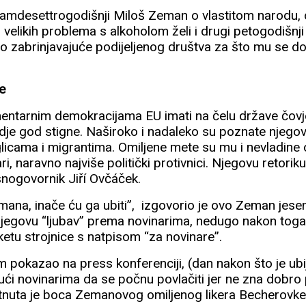
edamdesettrogodišnji Miloš Zeman o vlastitom narodu, 
 velikih problema s alkoholom želi i drugi petogodišnji
lo zabrinjavajuće podijeljenog društva za što mu se do
re
amentarnim demokracijama EU imati na čelu države čovje
dje god stigne. Naširoko i nadaleko su poznate njegove
licama i migrantima. Omiljene mete su mu i nevladine 
ari, naravno najviše politički protivnici. Njegovu retorik
nogovornik Jiří Ovčáček.
mana, inače ću ga ubiti”, izgovorio je ovo Zeman jese
njegovu “ljubav” prema novinarima, nedugo nakon toga
etu strojnice s natpisom “za novinare”.
pokazao na press konferenciji, (dan nakon što je ub
jući novinarima da se počnu povlačiti jer ne zna dobro
tnuta je boca Zemanovog omiljenog likera Becherovke