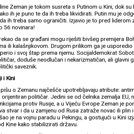
dine Zeman je tokom susreta s Putinom u Kini, dok su
ako ih je puno te da ih treba likvidirati. Putin mu je od
, da ih treba samo ograničiti. Izjavio je to pred liderom 
o 56 novinara!
rekao da se građani mogu riješiti bivšeg premijera B
rima ili kalašnjikovom. Drugom prilikom ga je usporedio
uperio i svoj štap prema njemu. Socijaldemokrat Sobot
itičar, doduše neodlučan i nekarizmatičan, ali glavni g
itički saveznik.
 i Kini
i pišu o Zemanu najčešće upotrebljavaju atribute: anti
i orijentiran političar. Jedini se od čelnika zemalja EU,
nkcijama protiv Rusije, a u Vijeću Evrope Zeman je poru
a stvar i da u zamjenu od Rusa zatraže novac ili plin i
ao je na vojnu paradu u Pekingu, a gostujući u Kini izj
d Kine kako stabilizirati državu.