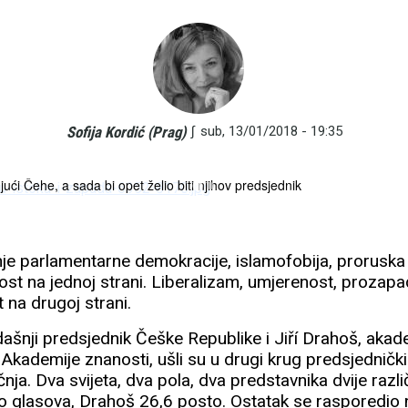
∫
sub, 13/01/2018 - 19:35
Sofija Kordić (Prag)
. Svaki sedmi građanin je debilan, dementan ili alkoholičar. Otprilike
ući Čehe, a sada bi opet želio biti njihov predsjednik
je parlamentarne demokracije, islamofobija, proruska 
rnost na jednoj strani. Liberalizam, umjerenost, prozapad
t na drugoj strani.
šnji predsjednik Češke Republike i Jiří Drahoš, akad
Akademije znanosti, ušli su u drugi krug predsjednički
ječnja. Dva svijeta, dva pola, dva predstavnika dvije raz
to glasova, Drahoš 26,6 posto. Ostatak se rasporedio