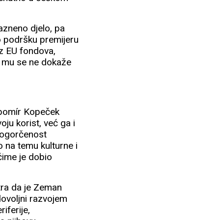
kazneno djelo, pa
ao podršku premijeru
iz EU fondova,
ok mu se ne dokaže
Lubomír Kopeček
oju korist, već ga i
 ogorčenost
o na temu kulturne i
čime je dobio
tra da je Zeman
dovoljni razvojem
iferije,