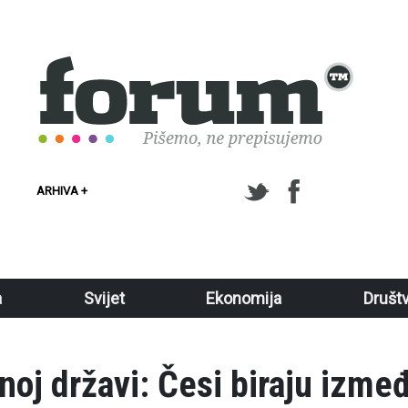
ARHIVA +
a
Svijet
Ekonomija
Društ
enoj državi: Česi biraju izme