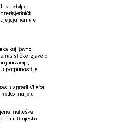
dok ozbiljno
 predsjednički
djeljuju nemale
ka koji javno
 rasističke izjave o
organizacije,
u u potpunosti je
nas u zgradi Vijeća
 netko mu je u
ijena malteška
 pucati. Umjesto
.