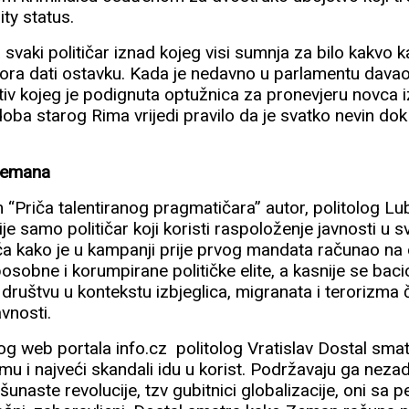
ity status.
svaki političar iznad kojeg visi sumnja za bilo kakvo 
, mora dati ostavku. Kada je nedavno u parlamentu dav
tiv kojeg je podignuta optužnica za pronevjeru novca 
 doba starog Rima vrijedi pravilo da je svatko nevin d
 Zemana
m “Priča talentiranog pragmatičara” autor, politolog 
e samo političar koji koristi raspoloženje javnosti u sv
a kako je u kampanji prije prvog mandata računao na
sobne i korumpirane političke elite, a kasnije se baci
 društvu u kontekstu izbjeglica, migranata i terorizma 
vnosti.
og web portala info.cz politolog Vratislav Dostal sma
mu i najveći skandali idu u korist. Podržavaju ga neza
naste revolucije, tzv gubitnici globalizacije, oni sa per