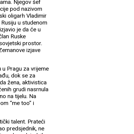
tkama. Njegov šef
ncije pod nazivom
ki oligarh Vladimir
 u Rusiju u studenom
javio je da će u
 član Ruske
ovjetski prostor.
a Zemanove izjave
tu u Pragu za vrijeme
ađu, dok se za
a žena, aktivistica
ženih grudi nasrnula
o na tijelu. Na
om “me too” i
ički talent. Prateći
ao predsjednik, ne