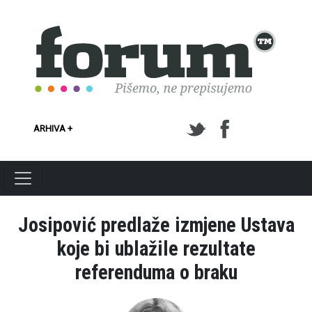
Skoči na glavni sadržaj
ARHIVA +
Josipović predlaže izmjene Ustava
koje bi ublažile rezultate
referenduma o braku