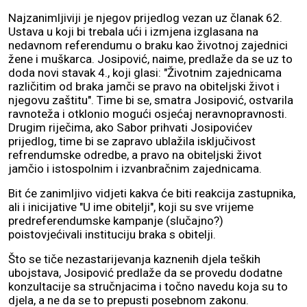
Najzanimljiviji je njegov prijedlog vezan uz članak 62.
Ustava u koji bi trebala ući i izmjena izglasana na
nedavnom referendumu o braku kao životnoj zajednici
žene i muškarca. Josipović, naime, predlaže da se uz to
doda novi stavak 4., koji glasi: "Životnim zajednicama
različitim od braka jamči se pravo na obiteljski život i
njegovu zaštitu". Time bi se, smatra Josipović, ostvarila
ravnoteža i otklonio mogući osjećaj neravnopravnosti.
Drugim riječima, ako Sabor prihvati Josipovićev
prijedlog, time bi se zapravo ublažila isključivost
refrendumske odredbe, a pravo na obiteljski život
jamčio i istospolnim i izvanbračnim zajednicama.
Bit će zanimljivo vidjeti kakva će biti reakcija zastupnika,
ali i inicijative "U ime obitelji", koji su sve vrijeme
predreferendumske kampanje (slučajno?)
poistovjećivali instituciju braka s obitelji.
Što se tiče nezastarijevanja kaznenih djela teških
ubojstava, Josipović predlaže da se provedu dodatne
konzultacije sa stručnjacima i točno navedu koja su to
djela, a ne da se to prepusti posebnom zakonu.