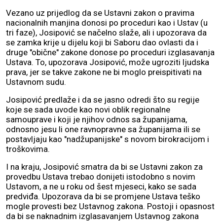
Vezano uz prijedlog da se Ustavni zakon o pravima
nacionalnih manjina donosi po proceduri kao i Ustav (u
tri faze), Josipović se načelno slaže, ali i upozorava da
se zamka krije u dijelu koji bi Saboru dao ovlasti da i
druge "obične" zakone donose po proceduri izglasavanja
Ustava. To, upozorava Josipović, može ugroziti ljudska
prava, jer se takve zakone ne bi moglo preispitivati na
Ustavnom sudu.
Josipović predlaže i da se jasno odredi što su regije
koje se sada uvode kao novi oblik regionalne
samouprave i koji je njihov odnos sa županijama,
odnosno jesu li one ravnopravne sa županijama ili se
postavljaju kao "nadžupanijske" s novom birokracijom i
troškovima.
I na kraju, Josipović smatra da bi se Ustavni zakon za
provedbu Ustava trebao donijeti istodobno s novim
Ustavom, a ne u roku od šest mjeseci, kako se sada
predviđa. Upozorava da bi se promjene Ustava teško
mogle provesti bez Ustavnog zakona. Postoji i opasnost
da bi se naknadnim izglasavanjem Ustavnog zakona