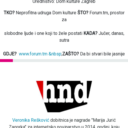
Uredništvo: Dom kulture Zagreb
TKO?
Neprofitna udruga Dom kulture
ŠTO?
Forum.tm, prostor
za
slobodne ljude i one koji to žele postati
KADA?
Jučer, danas,
sutra
GDJE?
www.forum.tm &nbsp
;
ZAŠTO?
Da bi stvari bile jasnije
Veronika Rešković
dobitnica je nagrade "Marija Jurić
Zagorka" za internetsko novinarstvo u 2014. godini, koju