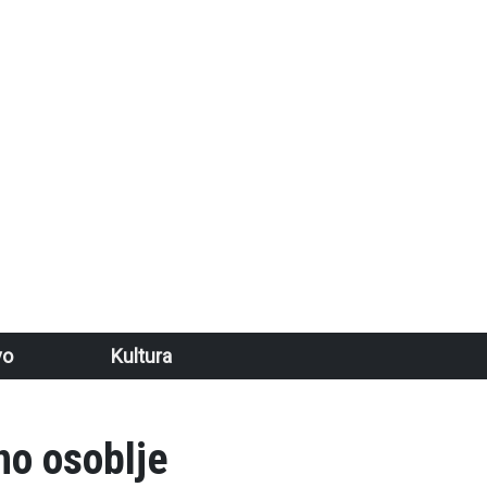
vo
Kultura
no osoblje