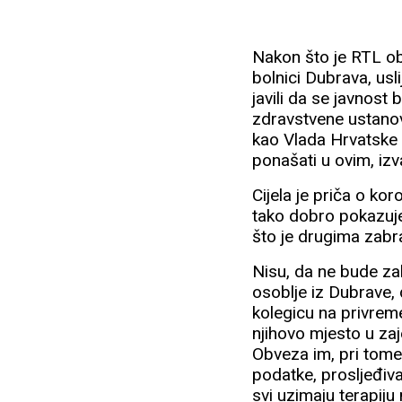
Nakon što je RTL ob
bolnici Dubrava, usl
javili da se javnost 
zdravstvene ustanov
kao Vlada Hrvatske 
ponašati u ovim, izv
Cijela je priča o ko
tako dobro pokazuje
što je drugima zabr
Nisu, da ne bude za
osoblje iz Dubrave, 
kolegicu na privrem
njihovo mjesto u za
Obveza im, pri tome,
podatke, prosljeđivat
svi uzimaju terapiju