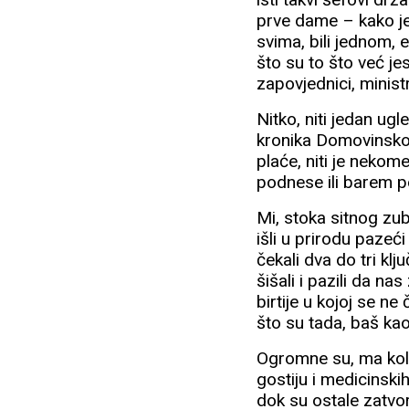
prve dame – kako je
svima, bili jednom, 
što su to što već jes
zapovjednici, ministr
Nitko, niti jedan ug
kronika Domovinskog
plaće, niti je neko
podnese ili barem p
Mi, stoka sitnog zu
išli u prirodu pazeć
čekali dva do tri kl
šišali i pazili da n
birtije u kojoj se n
što su tada, baš kao
Ogromne su, ma koli
gostiju i medicinskih
dok su ostale zatvor