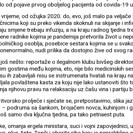
ilo od pojave prvog oboljelog pacijenta od covida-19 u
rijeme, od ožujka 2020. do, evo, još malo pa veljače 
ječnicima koji su preko vikenda skoknuli na skijanje i infic
ju smjene trebaju infuziju, a na kraju radnog tjedna tr
ne radnike kojima je pandemija pretvorila život u nepre
olničkog osoblja, posebice sestara kojima se u svak
onenormalno, nudi prilika da dostojno žive od svog rad
i još nešto: reportaže o ilegalnom klubu bivšeg direkt
vim gostima među kojima, eto, nije bilo medicinskih s
o su ih zabavljali nisu se instrumenata hvatali na kraju
ala povlaštena kasta za koju nije lako ustanoviti što 
etnja njihovu pravu na relaksaciju uz čašu vina i partiju b
ritvorsko proljeće i sjećate se, pretpostavimo, slika jaz
 – podruma sa šankom, brojačem novca, kuhinjom i go
još samo dva ključna tjedna, pa tako petnaest puta.
e, omanja ergela ministara, suci i vojni zapovjednici, u
ave, plus Ante, Tonči i oborita riba koju je nepraktično 