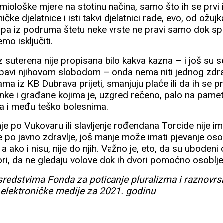
emiološke mjere na stotinu načina, samo što ih se prvi i
ničke djelatnice i isti takvi djelatnici rade, evo, od ožu
ipa iz podruma štetu neke vrste ne pravi samo dok spa
o isključiti.
 suterena nije propisana bilo kakva kazna – i još su se, j
 bavi njihovom slobodom – onda nema niti jednog z
ma iz KB Dubrava prijeti, smanjuju plaće ili da ih se p
e i građane kojima je, uzgred rečeno, palo na pamet
a i među teško bolesnima.
e po Vukovaru ili slavljenje rođendana Torcide nije im
e po javno zdravlje, još manje može imati pjevanje oso
 a ako i nisu, nije do njih. Važno je, eto, da su ubodeni 
ri, da ne gledaju volove dok ih dvori pomoćno osoblj
 sredstvima Fonda za poticanje pluralizma i raznovrs
 elektroničke medije za 2021. godinu