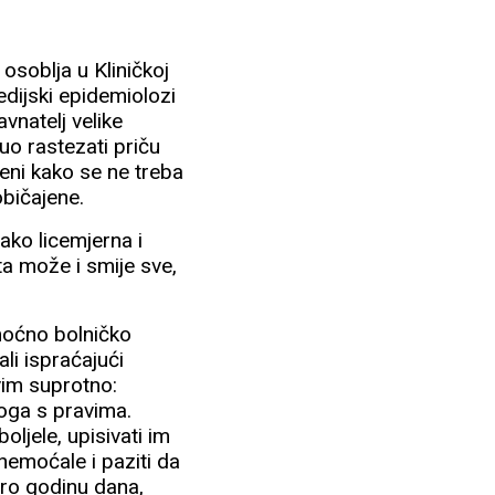
soblja u Kliničkoj
edijski epidemiolozi
avnatelj velike
uo rastezati priču
eni kako se ne treba
običajene.
tako licemjerna i
ta može i smije sve,
moćno bolničko
li ispraćajući
vim suprotno:
noga s pravima.
ljele, upisivati im
 onemoćale i paziti da
koro godinu dana,