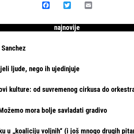
Facebook
Twitter
Email
najnovije
e Sanchez
eli ljude, nego ih ujedinjuje
ovi kulture: od suvremenog cirkusa do orkestr
 Možemo mora bolje savladati gradivo
u u „koaliciju voljnih“ (i još mnogo drugih pita