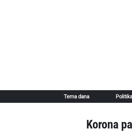
Skoči na glavni sadržaj
Main navigation
Tema dana
Politik
Korona pa