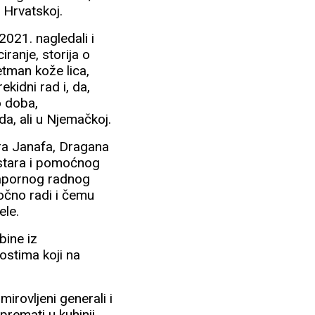
 Hrvatskoj.
2021. nagledali i
iranje, storija o
etman kože lica,
kidni rad i, da,
o doba,
a, ali u Njemačkoj.
ora Janafa, Dragana
estara i pomoćnog
 napornog radnog
točno radi i čemu
ele.
bine iz
stima koji na
mirovljeni generali i
spremati u kuhinji