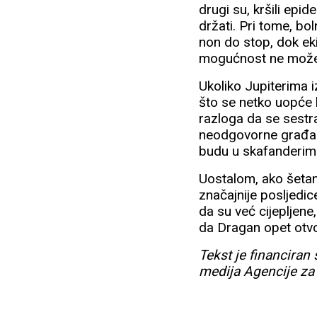
drugi su, kršili epid
držati. Pri tome, bol
non do stop, dok ek
mogućnost ne možem
Ukoliko Jupiterima iz
što se netko uopće
razloga da se sestra
neodgovorne građank
budu u skafanderim
Uostalom, ako šetanj
značajnije posljedic
da su već cijepljene,
da Dragan opet otvo
Tekst je financiran
medija Agencije za