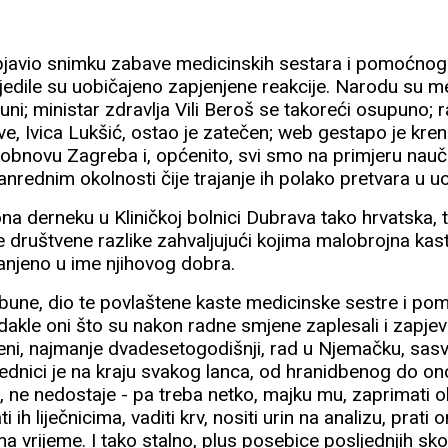
javio snimku zabave medicinskih sestara i pomoćnog o
ijedile su uobičajeno zapjenjene reakcije. Narodu su m
buni; ministar zdravlja Vili Beroš se takoreći osupuno; r
e, Ivica Lukšić, ostao je zatečen; web gestapo je kren
obnovu Zagreba i, općenito, svi smo na primjeru nauč
anrednim okolnosti čije trajanje ih polako pretvara u u
rona derneku u Kliničkoj bolnici Dubrava tako hrvatska, 
 društvene razlike zahvaljujući kojima malobrojna kas
anjeno u ime njihovog dobra.
bune, dio te povlaštene kaste medicinske sestre i po
dakle oni što su nakon radne smjene zaplesali i zapjeva
eni, najmanje dvadesetogodišnji, rad u Njemačku, sas
jednici je na kraju svakog lanca, od hranidbenog do o
 ne nedostaje - pa treba netko, majku mu, zaprimati obo
i ih liječnicima, vaditi krv, nositi urin na analizu, prati
 na vrijeme. I tako stalno, plus posebice posljednjih s