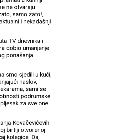
se ne otvaraju
 zato, samo zato!,
 aktualni i nekadašnji
nuta TV dnevnika i
era dobio umanjenje
nog ponašanja
 smo sjedili u kući,
njajući naslov,
 pekarama, sami se
 udobnosti podrumske
i pljesak za sve one
šanja Kovačevićevih
j birtiji otvorenoj
aj kolegice. Da,