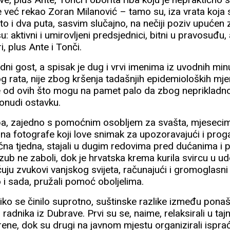
 već rekao Zoran Milanović – tamo su, iza vrata koja 
eto i dva puta, sasvim slučajno, na nečiji poziv upućen
u: aktivni i umirovljeni predsjednici, bitni u pravosuđu,
i, plus Ante i Tonči.
ledni gost, a spisak je dug i vrvi imenima iz uvodnih mi
 rata, nije zbog kršenja tadašnjih epidemioloških mj
me od ovih što mogu na pamet palo da zbog nepriklad
onudi ostavku.
ba, zajedno s pomoćnim osobljem za svašta, mjesecima
i na fotografe koji love snimak za upozoravajući i proga
jučna tjedna, stajali u dugim redovima pred dućanima i
as zub ne zaboli, dok je hrvatska krema kurila svircu u
e čuju zvukovi vanjskog svijeta, računajući i gromoglasn
 i sada, pružali pomoć oboljelima.
ko se činilo suprotno, suštinske razlike između pona
 radnika iz Dubrave. Prvi su se, naime, relaksirali u tajno
ene, dok su drugi na javnom mjestu organizirali isprać