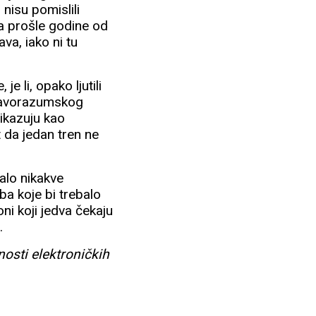
 nisu pomislili
jka prošle godine od
va, iako ni tu
e li, opako ljutili
dravorazumskog
rikazuju kao
 da jedan tren ne
alo nikakve
ba koje bi trebalo
oni koji jedva čekaju
e.
nosti elektroničkih