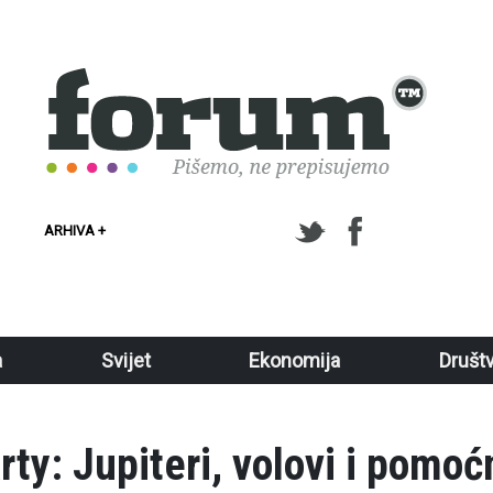
ARHIVA +
a
Svijet
Ekonomija
Društ
rty: Jupiteri, volovi i pomoć