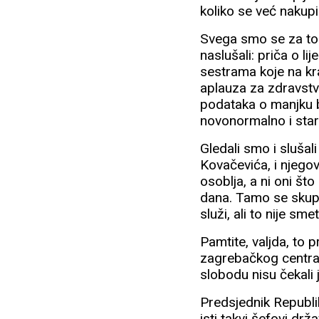
koliko se već nakup
Svega smo se za to v
naslušali: priča o li
sestrama koje na kra
aplauza za zdravstve
podataka o manjku b
novonormalno i star
Gledali smo i slušal
Kovačevića, i njego
osoblja, a ni oni št
dana. Tamo se skuplj
služi, ali to nije sm
Pamtite, valjda, to p
zagrebačkog centra
slobodu nisu čekali 
Predsjednik Republik
isti takvi šefovi drž