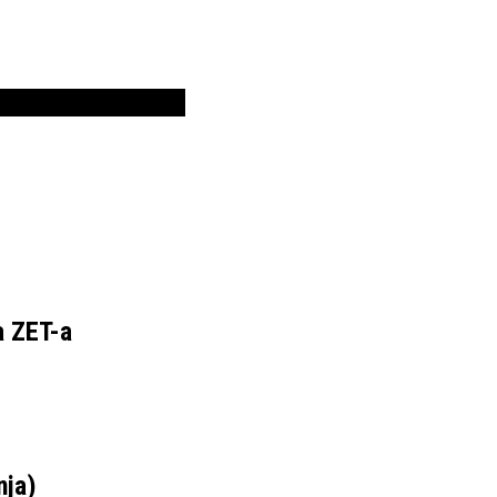
a ZET-a
nja)