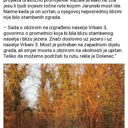
projekta drastično promijenile. Kazala je kako ne zna
jesu li ljudi svjesni točne rute kojom Jarunski most ide.
Naime kada je on ucrtan, u njegovoj neposrednoj blizini
nije bilo stambenih zgrada.
– Sada s obzirom na izgrađeno naselje Vrbani 3,
govorimo o prometnici koja bi bila blizu stambenog
naselja i blizu jezera. Znači doslovno uz jezero i uz
naselje Vrbani 3. Most je potreban na zapadnom dijelu
grada, ali smjer mosta s obzirom na okolnosti je upitan.
Teško da možemo podržati tu rutu, rekla je Dolenec.“