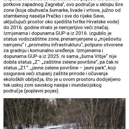
potkove zapadnog Zagreba“, ovo područje u sklopu šire
zone (koja obuhvaća šumarke, livade i vrtove, južno od
stambenog naselja Prečko i sve do rijeke Save,
uključujući prostor oko sjedišta tvrtke Hrvatske vode)
do 2016. godine imalo je nemjerljivo veći značaj.
Izmjenama i dopunama GUP-a iz 2016. izgubilo je
status vodozaštitne zone, prenamjenjene u „mješovitu
namjenu“ i „prometnu infrastrukturu“, potpuno otvorene
za gradnju i komunalno uređenje. Izmjenama i
dopunama GUP-a iz 2025. ni sama „šuma Vrbje“ nije
dobila status „Z“: „zaštitne zelene površine”, pa čak ni
status „Z1“: „javne zelene površine – javni park“, koji
osigurava veći stupanj zaštite prirode i očuvanja
ekoloških obilježja, što je u ovom prostoru dodijeljeno
tek uskoj zoni savskog nasipa i inundacijskog
područja (poplavni pojas).