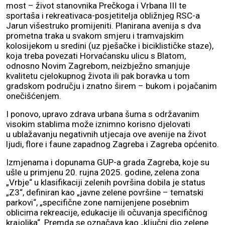
most – život stanovnika Prečkoga i Vrbana III te
sportaša i rekreativaca-posjetitelja obližnjeg RSC-a
Jarun višestruko promijeniti. Planirana avenija s dva
prometna traka u svakom smjeru i tramvajskim
kolosijekom u sredini (uz pješačke i biciklističke staze),
koja treba povezati Horvaćansku ulicu s Blatom,
odnosno Novim Zagrebom, neizbježno smanjuje
kvalitetu cjelokupnog života ili pak boravka u tom
gradskom području i znatno širem – bukom i pojačanim
onečišćenjem.
I ponovo, upravo zdrava urbana šuma s održavanim
visokim stablima može iznimno korisno djelovati
u ublažavanju negativnih utjecaja ove avenije na život
ljudi, flore i faune zapadnog Zagreba i Zagreba općenito.
Izmjenama i dopunama GUP-a grada Zagreba, koje su
ušle u primjenu 20. rujna 2025. godine, zelena zona
„Vrbje“ u klasifikaciji zelenih površina dobila je status
„Z3“, definiran kao „javne zelene površine – tematski
parkovi“, „specifične zone namijenjene posebnim
oblicima rekreacije, edukacije ili očuvanja specifičnog
krajolika“. Premda se označava kao „ključni dio zelene