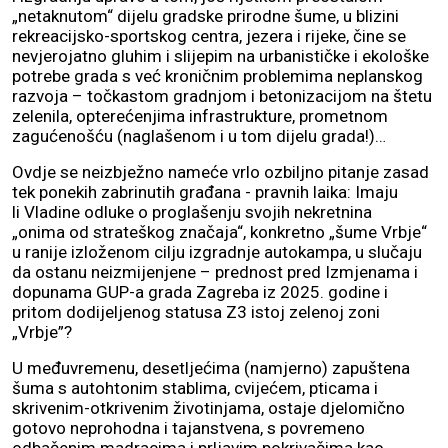
„netaknutom“ dijelu gradske prirodne šume, u blizini
rekreacijsko-sportskog centra, jezera i rijeke, čine se
nevjerojatno gluhim i slijepim na urbanističke i ekološke
potrebe grada s već kroničnim problemima neplanskog
razvoja – točkastom gradnjom i betonizacijom na štetu
zelenila, opterećenjima infrastrukture, prometnom
zagućenošću (naglašenom i u tom dijelu grada!)…
Ovdje se neizbježno nameće vrlo ozbiljno pitanje zasad
tek ponekih zabrinutih građana - pravnih laika: Imaju
li Vladine odluke o proglašenju svojih nekretnina
„onima od strateškog značaja“, konkretno „šume Vrbje“
u ranije izloženom cilju izgradnje autokampa, u slučaju
da ostanu neizmijenjene – prednost pred Izmjenama i
dopunama GUP-a grada Zagreba iz 2025. godine i
pritom dodijeljenog statusa Z3 istoj zelenoj zoni
„Vrbje”?
U međuvremenu, desetljećima (namjerno) zapuštena
šuma s autohtonim stablima, cvijećem, pticama i
skrivenim-otkrivenim životinjama, ostaje djelomično
gotovo neprohodna i tajanstvena, s povremeno