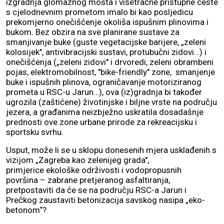
izgradnja glomaznog mosta i višetračne pristupne ceste
s cjelodnevnim prometom imalo bi kao posljedicu
prekomjerno onečišćenje okoliša ispušnim plinovima i
bukom. Bez obzira na sve planirane sustave za
smanjivanje buke (guste vegetacijske barijere, „zeleni
kolosijek", antivibracijski sustavi, protubučni zidovi…) i
onečišćenja („zeleni zidovi" i drvoredi, zeleni obrambeni
pojas, elektromobilnost, "bike-friendly" zone, smanjenje
buke i ispušnih plinova, ograničavanje motoriziranog
prometa u RSC-u Jarun…), ova (iz)gradnja bi također
ugrozila (zaštićene) životinjske i biljne vrste na području
jezera, a građanima neizbježno uskratila dosadašnje
prednosti ove zone urbane prirode za rekreacijsku i
sportsku svrhu.
Usput, može li se u sklopu donesenih mjera usklađenih s
vizijom „Zagreba kao zelenijeg grada",
primjerice ekološke održivosti i vodopropusnih
površina – zabrane pretjeranog asfaltiranja,
pretpostaviti da će se na području RSC-a Jarun i
Prečkog zaustaviti betonizacija savskog nasipa „eko-
betonom“?