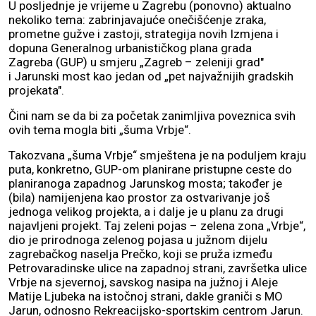
U posljednje je vrijeme u Zagrebu (ponovno) aktualno
nekoliko tema: zabrinjavajuće onečišćenje zraka,
prometne gužve i zastoji, strategija novih Izmjena i
dopuna Generalnog urbanističkog plana grada
Zagreba (GUP) u smjeru „Zagreb – zeleniji grad"
i Jarunski most kao jedan od „pet najvažnijih gradskih
projekata".
Čini nam se da bi za početak zanimljiva poveznica svih
ovih tema mogla biti „šuma Vrbje“.
Takozvana „šuma Vrbje“ smještena je na poduljem kraju
puta, konkretno, GUP-om planirane pristupne ceste do
planiranoga zapadnog Jarunskog mosta; također je
(bila) namijenjena kao prostor za ostvarivanje još
jednoga velikog projekta, a i dalje je u planu za drugi
najavljeni projekt. Taj zeleni pojas – zelena zona „Vrbje“,
dio je prirodnoga zelenog pojasa u južnom dijelu
zagrebačkog naselja Prečko, koji se pruža između
Petrovaradinske ulice na zapadnoj strani, završetka ulice
Vrbje na sjevernoj, savskog nasipa na južnoj i Aleje
Matije Ljubeka na istočnoj strani, dakle graniči s MO
Jarun, odnosno Rekreacijsko-sportskim centrom Jarun.