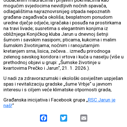
odbačenim madracima i prljavim pokrivačima kao
mogućim svjedocima nevidljivih noćnih spavača,
odlagalištima najraznovrsnijeg otpada nepoznatih
građana-zagađivača okoliša; besplatnom ponudom
uredne dječje odjeće, igračaka i posuđa na prostirkama
na travi livade; susretima s elegantnim konjima iz
obližnjega Konjičkog kluba Jarun u dnevnoj šetnji
šumom i savskim nasipom; pticama, kukcima i malim
šumskim životinjama; noćnim i ranojutarnjim
kretanjem srna, lisica, zečeva… između prirodnoga
zelenog savskog koridora i vrtova i kuća u naselju (više u
prethodnoj objavi u grupi: „Šumske životinje u
kvartovima Prečko i Jarun“, 21. 1. 2026.).
U nadi za zdravorazumski i ekološki osviješten uspješan
spas i revitalizaciju gradske „šume Vrbje“ u javnom
interesu i s ciljem veće klimatske otpornosti grada,
Građanska inicijativa i Facebook grupa „
RSC Jarun je
naš!
“
Facebook
Twitter
Email