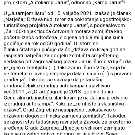
projektom „Autokamp Jarun“, odnosno „Kamp Jarun“?
U „Jutarnjem listu“ od 15. veljače 2021. izašao je članak
„Natječaj: Država nudi teren za pokretanje ugostiteljsko-
turističkog projekta Autokamp Jarun“, s podnaslovom
„Za 100-tinjak tisuća četvornih metara zemljišta kao
početni iznos određena je cijena od 6,8 milijuna kuna
godišnje na rok od 50 godina“. U istom se
članku čitatelje upućuje da će „država do kraja godine
raspisati natječaj za dodjelu zemljišta smještenog
nedaleko od zagrebačkog jezera Jarun, šume Vrbje“ i da
je „riječ o zemljištu (…), takozvanoj šumi Vrbje, koja bi
se temeljem javnog natječaja dala u najam (…) s pravom
građenja“. Također se saznaje da je tadašnji
gradonačelnik izgradnju autokampa najavljivao
već 2011., a „Grad Zagreb je 2013. godine donio
Generalni urbanistički plan kojim je na Jarunu predvidio
izgradnju autokampa“. Kako je „zemljište u vlasništvu
države“, Grad Zagreb je neuspješno „pokušavao s
državom dogovoriti neku zamjenu zemljišta“. Također
se iznosi stav tadašnjeg ravnatelja Zavoda za prostorno
uređenje Grada Zagreba: „Riječ je o velikom zemljištu
koje je izuzetno dobro locirano jer je u blizini Save,