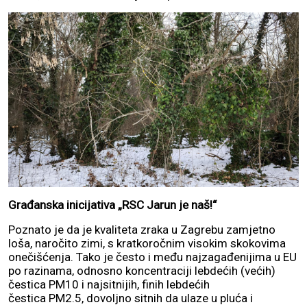
Građanska inicijativa „RSC Jarun je naš!“
Poznato je da je kvaliteta zraka u Zagrebu zamjetno
loša, naročito zimi, s kratkoročnim visokim skokovima
onečišćenja. Tako je često i među najzagađenijima u EU
po razinama, odnosno koncentraciji lebdećih (većih)
čestica PM10 i najsitnijih, finih lebdećih
čestica PM2.5, dovoljno sitnih da ulaze u pluća i