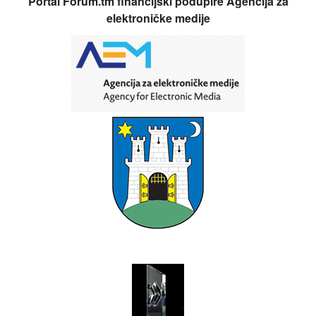
Portal Forum.tm financijski podupire Agencija za
elektroničke medije