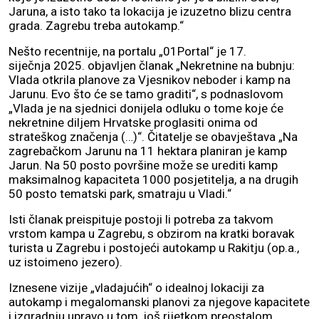
Jaruna, a isto tako ta lokacija je izuzetno blizu centra
grada. Zagrebu treba autokamp.“
Nešto recentnije, na portalu „01Portal“ je 17.
siječnja 2025. objavljen članak „Nekretnine na bubnju:
Vlada otkrila planove za Vjesnikov neboder i kamp na
Jarunu. Evo što će se tamo graditi“, s podnaslovom
„Vlada je na sjednici donijela odluku o tome koje će
nekretnine diljem Hrvatske proglasiti onima od
strateškog značenja (…)“. Čitatelje se obavještava „Na
zagrebačkom Jarunu na 11 hektara planiran je kamp
Jarun. Na 50 posto površine može se urediti kamp
maksimalnog kapaciteta 1000 posjetitelja, a na drugih
50 posto tematski park, smatraju u Vladi.“
Isti članak preispituje postoji li potreba za takvom
vrstom kampa u Zagrebu, s obzirom na kratki boravak
turista u Zagrebu i postojeći autokamp u Rakitju (op.a.,
uz istoimeno jezero).
Iznesene vizije „vladajućih“ o idealnoj lokaciji za
autokamp i megalomanski planovi za njegove kapacitete
i izgradnju upravo u tom, još rijetkom preostalom