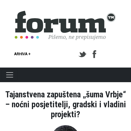
Skoči na glavni sadržaj
ARHIVA +
Tajanstvena zapuštena „šuma Vrbje“
– noćni posjetitelji, gradski i vladini
projekti?