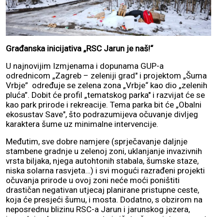
Građanska inicijativa „RSC Jarun je naš!“
U najnovijim Izmjenama i dopunama GUP-a
odrednicom „Zagreb – zeleniji grad" i projektom „Šuma
Vrbje” određuje se zelena zona „Vrbje“ kao dio „zelenih
pluća”. Dobit će profil „tematskog parka" i razvijat će se
kao park prirode i rekreacije. Tema parka bit će „Obalni
ekosustav Save", što podrazumijeva očuvanje divljeg
karaktera šume uz minimalne intervencije.
Međutim, sve dobre namjere (sprječavanje daljnje
stambene gradnje u zelenoj zoni, uklanjanje invazivnih
vrsta biljaka, njega autohtonih stabala, šumske staze,
niska solarna rasvjeta…) i svi mogući razrađeni projekti
očuvanja prirode u ovoj zoni neće moći poništiti
drastičan negativan utjecaj planirane pristupne ceste,
koja će presjeći šumu, i mosta. Dodatno, s obzirom na
neposrednu blizinu RSC-a Jarun i jarunskog jezera,