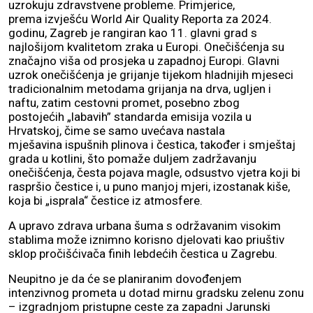
uzrokuju zdravstvene probleme. Primjerice,
prema izvješću World Air Quality Reporta za 2024.
godinu, Zagreb je rangiran kao 11. glavni grad s
najlošijom kvalitetom zraka u Europi. Onečišćenja su
značajno viša od prosjeka u zapadnoj Europi. Glavni
uzrok onečišćenja je grijanje tijekom hladnijih mjeseci
tradicionalnim metodama grijanja na drva, ugljen i
naftu, zatim cestovni promet, posebno zbog
postojećih „labavih” standarda emisija vozila u
Hrvatskoj, čime se samo uvećava nastala
mješavina ispušnih plinova i čestica, također i smještaj
grada u kotlini, što pomaže duljem zadržavanju
onečišćenja, česta pojava magle, odsustvo vjetra koji bi
raspršio čestice i, u puno manjoj mjeri, izostanak kiše,
koja bi „isprala“ čestice iz atmosfere.
A upravo zdrava urbana šuma s održavanim visokim
stablima može iznimno korisno djelovati kao priuštiv
sklop pročišćivača finih lebdećih čestica u Zagrebu.
Neupitno je da će se planiranim dovođenjem
intenzivnog prometa u dotad mirnu gradsku zelenu zonu
– izgradnjom pristupne ceste za zapadni Jarunski