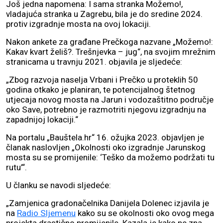
Još jedna napomena: I sama stranka Možemo!,
vladajuća stranka u Zagrebu, bila je do sredine 2024.
protiv izgradnje mosta na ovoj lokaciji.
Nakon ankete za građane Prečkoga nazvane „Možemo!:
Kakav kvart želiš?. Trešnjevka – jug“, na svojim mrežnim
stranicama u travnju 2021. objavila je sljedeće:
„Zbog razvoja naselja Vrbani i Prečko u proteklih 50
godina otkako je planiran, te potencijalnog štetnog
utjecaja novog mosta na Jarun i vodozaštitno područje
oko Save, potrebno je razmotriti njegovu izgradnju na
zapadnijoj lokaciji.“
Na portalu „Bauštela.hr“ 16. ožujka 2023. objavljen je
članak naslovljen „Okolnosti oko izgradnje Jarunskog
mosta su se promijenile: ‘Teško da možemo podržati tu
rutu’“.
U članku se navodi sljedeće:
„Zamjenica gradonačelnika Danijela Dolenec izjavila je
na
Radio Sljemenu
kako su se okolnosti oko ovog mega