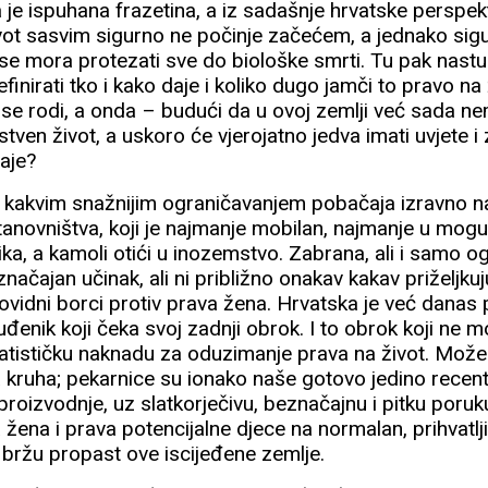
 je ispuhana frazetina, a iz sadašnje hrvatske perspek
ivot sasvim sigurno ne počinje začećem, a jednako si
 se mora protezati sve do biološke smrti. Tu pak nastup
efinirati tko i kako daje i koliko dugo jamči to pravo n
se rodi, a onda – budući da u ovoj zemlji već sada ne
stven život, a uskoro će vjerojatno jedva imati uvjete i
taje?
lo kakvim snažnijim ograničavanjem pobačaja izravno 
stanovništva, koji je najmanje mobilan, najmanje u moguć
ka, a kamoli otići u inozemstvo. Zabrana, ali i samo o
načajan učinak, ali ni približno onakav kakav priželjk
kovidni borci protiv prava žena. Hrvatska je već danas 
uđenik koji čeka svoj zadnji obrok. I to obrok koji ne m
atističku naknadu za oduzimanje prava na život. Može
a kruha; pekarnice su ionako naše gotovo jedino recen
oizvodnje, uz slatkorječivu, beznačajnu i pitku poru
žena i prava potencijalne djece na normalan, prihvatlj
 bržu propast ove iscijeđene zemlje.