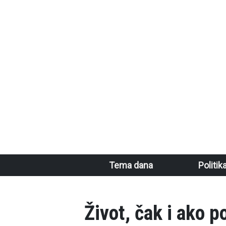
Skoči na glavni sadržaj
Main navigation
Tema dana
Politik
Život, čak i ako 