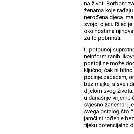
na život. Borbom za
ženama koje rađaju.
nerođena djeca imaj
svojoj djeci. Riječ j
okolnostima njihova
za to pobrinuti.
U potpunoj suprotnos
neinformiranih liko
postoji ne može dogo
ključno, čak ni bitn
počinje začećem, on
bez majke, a sve i d
dijelom svog života.
u današnje vrijeme č
svjesno zanemaruje st
svega ostalog što či
jamči ni rođenje bez
tijeku potencijalno d