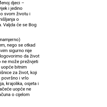
đenoj djeci –
jek i jedino
 o svom životu i
mišljanja o
. Valjda će se Bog
 (namjerno)
ćem, nego se otkad
svim sigurno nije
m dogovorimo da život
o ne može preživjeti
i uopće bitnim
šnice za život, koji
e površno i vrlo
, krajolika, osjeta i
 začeće uopće ne
računa o cijelom