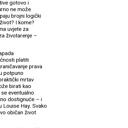
tive gotovo i
gurno ne može
aju brojni logički
a život? I kome?
ma uvjete za
 za životarenje –
napada
nosti platiti
graničavanje prava
uju potpuno
praktički mrtav
ože birati kao
 se eventualno
tno dostignuće – i
ku Louise Hay. Svako
ivo običan život