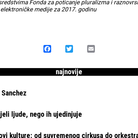
 sredstvima Fonda za poticanje pluralizma i raznovrs
 elektroničke medije za 2017. godinu
Facebook
Twitter
Email
najnovije
e Sanchez
eli ljude, nego ih ujedinjuje
ovi kulture: od suvremenog cirkusa do orkestr