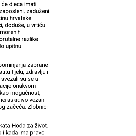
 će djeca imati
zaposleni, zaduženi
žinu hrvatske
, doduše, u vrtiću
remorenih
brutalne razlike
lo upitnu
pominjanja zabrane
tu tijelu, zdravlju i
) svezali su se u
tuacije onakvom
 kao mogućnost,
o neraskidivo vezan
nog začeća. Zlobnici
kata Hoda za život.
ko i kada ima pravo