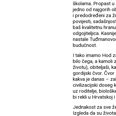
školama. Propast u 
jedno od najgorih o
i predodređeni za ži
povijesti, sadašnjos
baš kvalitetnu hran
odgojiteljica. Kasni
nastale Tuđmanovom v
budućnost.
I tako imamo Hod z
bilo čega, a kamoli z
životu), obiteljaši, 
gordijski čvor. Čvor
kakva je danas – z
civilizacijski doseg 
uz roditelje, biološ
bi rekli u Hrvatskoj
Jednakost za sve že
Izgleda da su života