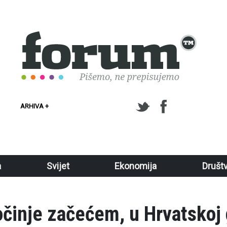
ARHIVA +
a
Svijet
Ekonomija
Društ
počinje začećem, u Hrvatskoj