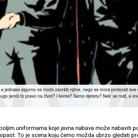
a jednako sigurno ne može završiti njime, nego se mora protezati sve do
ko dugo jamči to pravo na život? I kome? Samo djetetu? Nek' se rodi, a on
jboljim uniformama koje javna nabava može nabaviti po
propast. To je scena koju ćemo možda ubrzo gledati pr