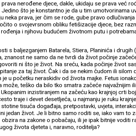
 prava nerođene djece, dakle, ukidaju se prava već ro
 Jedino što je konstantno je da u tim umotvorinama uvi
u neka prava, jer čim se rode, gube pravo odlučivanja
e očito o svojevrsnom obliku fetišizacije djece, bez raz
 rođenja i njihovu budućem životnom putu i potrebama
ti s baljezganjem Batarela, Stiera, Planinića i drugih
va, znanost ne samo da ne tvrdi da život počinje zače
voriti ni što je život. Na sreću, kada počinje život sa
o pitanje za taj život. Čak i da se nekim čudom ili silo
 je u početku neraskidiv od života majke. Fetus ionak
a može, teško da bilo tko smatra začeće najvažnijim il
 Ukopanim inzistiranjem na začeću kao krajnjoj crti boji
esto traje i devet desetljeća, u najmanju je ruku krajnj
otine tisuća događaja, pretpostavki, uvjeta, interakcija
ni jedan život. Je li bitno samo roditi se, iako vam to
 obzira na zakone o pobačaju, ili je ipak bitnije voditi 
ugog života djeteta i, naravno, roditelja?