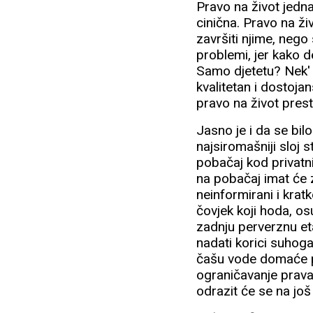
Pravo na život jedna
cinična. Pravo na ž
završiti njime, nego
problemi, jer kako d
Samo djetetu? Nek' 
kvalitetan i dostojan
pravo na život pres
Jasno je i da se bi
najsiromašniji sloj 
pobačaj kod privatni
na pobačaj imat će z
neinformirani i krat
čovjek koji hoda, os
zadnju perverznu et
nadati korici suhog
čašu vode domaće pr
ograničavanje prava 
odrazit će se na još