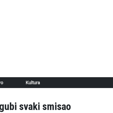
vo
Kultura
 gubi svaki smisao