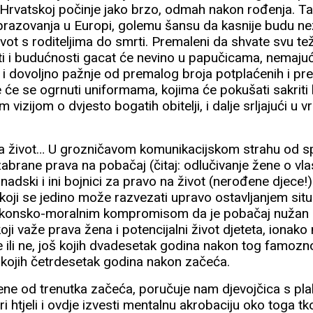
Hrvatskoj počinje jako brzo, odmah nakon rođenja. Ta
brazovanja u Europi, golemu šansu da kasnije budu ne
vot s roditeljima do smrti. Premaleni da shvate svu te
ti i budućnosti gacat će nevino u papučicama, nemajući
u i dovoljno pažnje od premalog broja potplaćenih i p
je će se ogrnuti uniformama, kojima će pokušati sakriti 
izijom o dvjesto bogatih obitelji, i dalje srljajući u vr
a život… U grozničavom komunikacijskom strahu od s
abrane prava na pobačaj (čitaj: odlučivanje žene o vlasti
kanadski i ini bojnici za pravo na život (nerođene djece!
 koji se jedino može razvezati upravo ostavljanjem si
akonsko-moralnim kompromisom da je pobačaj nužan
koji važe prava žena i potencijalni život djeteta, ionak
ke ili ne, još kojih dvadesetak godina nakon tog famoz
 i kojih četrdesetak godina nakon začeća.
ne od trenutka začeća, poručuje nam djevojčica s pla
ri htjeli i ovdje izvesti mentalnu akrobaciju oko toga t