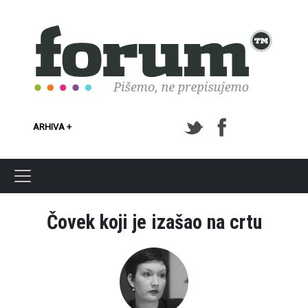
Skoči na glavni sadržaj
ARHIVA +
Čovek koji je izašao na crtu