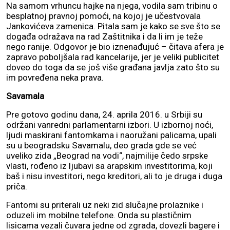
Na samom vrhuncu hajke na njega, vodila sam tribinu o
besplatnoj pravnoj pomoći, na kojoj je učestvovala
Jankovićeva zamenica. Pitala sam je kako se sve što se
događa odražava na rad Zaštitnika i da li im je teže
nego ranije. Odgovor je bio iznenađujuć – čitava afera je
zapravo poboljšala rad kancelarije, jer je veliki publicitet
doveo do toga da se još više građana javlja zato što su
im povređena neka prava.
Savamala
Pre gotovo godinu dana, 24. aprila 2016. u Srbiji su
održani vanredni parlamentarni izbori. U izbornoj noći,
ljudi maskirani fantomkama i naoružani palicama, upali
su u beogradsku Savamalu, deo grada gde se već
uveliko zida „Beograd na vodi“, najmilije čedo srpske
vlasti, rođeno iz ljubavi sa arapskim investitorima, koji
baš i nisu investitori, nego kreditori, ali to je druga i duga
priča.
Fantomi su priterali uz neki zid slučajne prolaznike i
oduzeli im mobilne telefone. Onda su plastičnim
lisicama vezali čuvara jedne od zgrada, dovezli bagere i