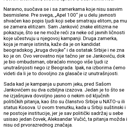
Naravno, suočava se i sa zamerkama koje nisu sasvim
besmislene. Pre svega, „Apel 100“ je u delu javnosti
shvaćen kao popis ljudi koji sebe smatraju elitom, pa mu
se zamera elitizam. Sam Janković znake elitizma ne
pokazuje, što se ne može reći za neke od javnih ličnosti
koje učestvuju u njegovoj kampanji. Druga zamerka,
koja je manje istinita, kaže da je on kandidat
beogradskog „kruga dvojke“ i da ostatak Srbije i ne zna
ko je on. Ovo verovatno nije tačno jer se Jankoviću, dok
je bio ombudsman, obraćalo mnogo više ljudi iz
unutrašnjosti nego iz Beograda. Ipak, na izborima ćemo
videti da li je to dovoljno za glasače iz unutrašnjosti.
Sada kad je kampanja u punom jeku, pred Sašom
Jankovićem su dva ozbiljna izazova. Jedan je to što se
ne izjašnjava dovoljno jasno o nekim od ključnih
političkih pitanja, kao što su članstvo Srbije u NATO-u ili
status Kosova. U ovom trenutku, kada u Srbiji suštinski i
ne postoje institucije, jer je sav politički sadržaj u sebe
usisao jedan čovek, Aleksandar Vučić, ta pitanja možda i
nisu od prvorazrednog značaja.