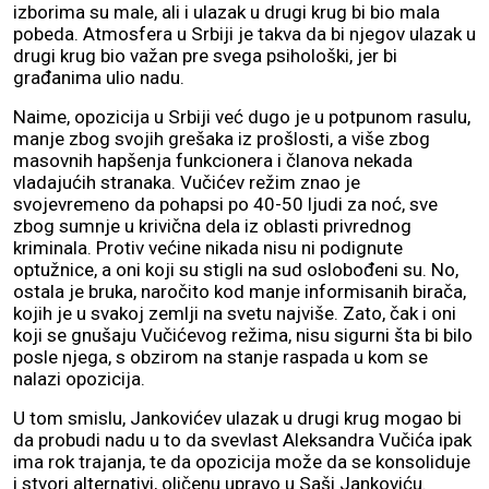
izborima su male, ali i ulazak u drugi krug bi bio mala
pobeda. Atmosfera u Srbiji je takva da bi njegov ulazak u
drugi krug bio važan pre svega psihološki, jer bi
građanima ulio nadu.
Naime, opozicija u Srbiji već dugo je u potpunom rasulu,
manje zbog svojih grešaka iz prošlosti, a više zbog
masovnih hapšenja funkcionera i članova nekada
vladajućih stranaka. Vučićev režim znao je
svojevremeno da pohapsi po 40-50 ljudi za noć, sve
zbog sumnje u krivična dela iz oblasti privrednog
kriminala. Protiv većine nikada nisu ni podignute
optužnice, a oni koji su stigli na sud oslobođeni su. No,
ostala je bruka, naročito kod manje informisanih birača,
kojih je u svakoj zemlji na svetu najviše. Zato, čak i oni
koji se gnušaju Vučićevog režima, nisu sigurni šta bi bilo
posle njega, s obzirom na stanje raspada u kom se
nalazi opozicija.
U tom smislu, Jankovićev ulazak u drugi krug mogao bi
da probudi nadu u to da svevlast Aleksandra Vučića ipak
ima rok trajanja, te da opozicija može da se konsoliduje
i stvori alternativi, oličenu upravo u Saši Jankoviću.