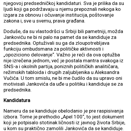
njegovoj predsedničkoj kandidaturi. Sva je prilika da su
ljudi koji ga podržavaju u njemu prepoznali nekoga ko
izgara za obnovu i očuvanje institucija, poštovanje
zakona i, sve u svemu, prava građana.
Doduše, da su vlastodršci u Srbiji bili pametniji, možda
Jankoviću ne bi ni palo na pamet da se kandiduje za
predsednika. Optuživali su ga da zloupotrebljava
funkciju ombudsmana za političke aktivnosti i
„opoziciono delovanje“. Važno je reći da ova optužba
nije izrečena jednom, već je postala mantra svakoga iz
SNS-a i okolnih partija, poniznih političkih analitičara,
režimskih tabloida i drugih zaljubljenika u Aleksandra
Vučića. U tom smislu, ne bi me čudilo da su upravo oni
motivisali Jankovića da uđe u politiku i kandiduje se za
predsednika.
Kandidatura
Nameru da se kandiduje obelodanio je pre raspisivanja
izbora. Tome je prethodio „Apel 100“, to jest dokument
koji je potpisalo stotinak ličnosti iz javnog života Srbije,
u kom su praktično zamolili Jankovića da se kandiduje.