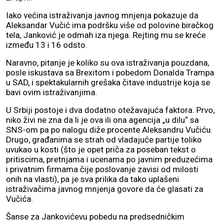
Iako većina istraživanja javnog mnjenja pokazuje da
Aleksandar Vučić ima podršku više od polovine biračkog
tela, Janković je odmah iza njega. Rejting mu se kreće
između 13 i 16 odsto.
Naravno, pitanje je koliko su ova istraživanja pouzdana,
posle iskustava sa Brexitom i pobedom Donalda Trampa
u SAD, i spektakularnih grešaka čitave industrije koja se
bavi ovim istraživanjima.
U Srbiji postoje i dva dodatno otežavajuća faktora. Prvo,
niko živi ne zna da li je ova ili ona agencija „u dilu“ sa
SNS-om pa po nalogu diže procente Aleksandru Vučiću.
Drugo, građanima se strah od vladajuće partije toliko
uvukao u kosti (što je opet priča za poseban tekst o
pritiscima, pretnjama i ucenama po javnim preduzećima
i privatnim firmama čije poslovanje zavisi od milosti
onih na vlasti), pa je sva prilika da tako uplašeni
istraživačima javnog mnjenja govore da će glasati za
Vučića.
Šanse za Jankovićevu pobedu na predsedničkim