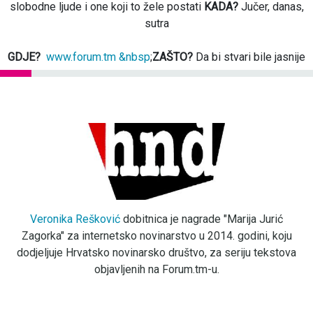
slobodne ljude i one koji to žele postati
KADA?
Jučer, danas,
sutra
GDJE?
www.forum.tm &nbsp
;
ZAŠTO?
Da bi stvari bile jasnije
Veronika Rešković
dobitnica je nagrade "Marija Jurić
Zagorka" za internetsko novinarstvo u 2014. godini, koju
dodjeljuje Hrvatsko novinarsko društvo, za seriju tekstova
objavljenih na Forum.tm-u.