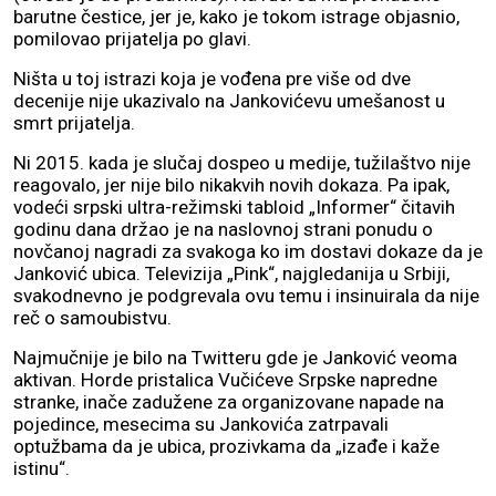
barutne čestice, jer je, kako je tokom istrage objasnio,
pomilovao prijatelja po glavi.
Ništa u toj istrazi koja je vođena pre više od dve
decenije nije ukazivalo na Jankovićevu umešanost u
smrt prijatelja.
Ni 2015. kada je slučaj dospeo u medije, tužilaštvo nije
reagovalo, jer nije bilo nikakvih novih dokaza. Pa ipak,
vodeći srpski ultra-režimski tabloid „Informer“ čitavih
godinu dana držao je na naslovnoj strani ponudu o
novčanoj nagradi za svakoga ko im dostavi dokaze da je
Janković ubica. Televizija „Pink“, najgledanija u Srbiji,
svakodnevno je podgrevala ovu temu i insinuirala da nije
reč o samoubistvu.
Najmučnije je bilo na Twitteru gde je Janković veoma
aktivan. Horde pristalica Vučićeve Srpske napredne
stranke, inače zadužene za organizovane napade na
pojedince, mesecima su Jankovića zatrpavali
optužbama da je ubica, prozivkama da „izađe i kaže
istinu“.