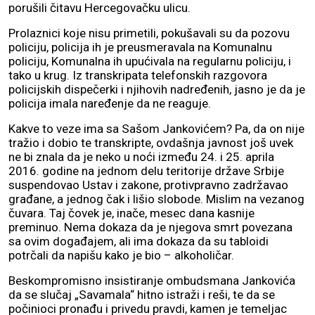
porušili čitavu Hercegovačku ulicu.
Prolaznici koje nisu primetili, pokušavali su da pozovu
policiju, policija ih je preusmeravala na Komunalnu
policiju, Komunalna ih upućivala na regularnu policiju, i
tako u krug. Iz transkripata telefonskih razgovora
policijskih dispečerki i njihovih nadređenih, jasno je da je
policija imala naređenje da ne reaguje.
Kakve to veze ima sa Sašom Jankovićem? Pa, da on nije
tražio i dobio te transkripte, ovdašnja javnost još uvek
ne bi znala da je neko u noći između 24. i 25. aprila
2016. godine na jednom delu teritorije države Srbije
suspendovao Ustav i zakone, protivpravno zadržavao
građane, a jednog čak i lišio slobode. Mislim na vezanog
čuvara. Taj čovek je, inače, mesec dana kasnije
preminuo. Nema dokaza da je njegova smrt povezana
sa ovim događajem, ali ima dokaza da su tabloidi
potrčali da napišu kako je bio – alkoholičar.
Beskompromisno insistiranje ombudsmana Jankovića
da se slučaj „Savamala“ hitno istraži i reši, te da se
počinioci pronađu i privedu pravdi, kamen je temeljac