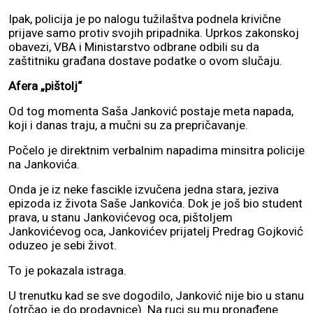
Ipak, policija je po nalogu tužilaštva podnela krivične
prijave samo protiv svojih pripadnika. Uprkos zakonskoj
obavezi, VBA i Ministarstvo odbrane odbili su da
zaštitniku građana dostave podatke o ovom slučaju.
Afera „pištolj“
Od tog momenta Saša Janković postaje meta napada,
koji i danas traju, a mučni su za prepričavanje.
Počelo je direktnim verbalnim napadima minsitra policije
na Jankovića.
Onda je iz neke fascikle izvučena jedna stara, jeziva
epizoda iz života Saše Jankovića. Dok je još bio student
prava, u stanu Jankovićevog oca, pištoljem
Jankovićevog oca, Jankovićev prijatelj Predrag Gojković
oduzeo je sebi život.
To je pokazala istraga.
U trenutku kad se sve dogodilo, Janković nije bio u stanu
(otrčao je do prodavnice). Na ruci su mu pronađene