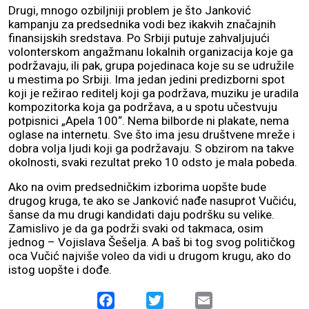
Drugi, mnogo ozbiljniji problem je što Janković
kampanju za predsednika vodi bez ikakvih značajnih
finansijskih sredstava. Po Srbiji putuje zahvaljujući
volonterskom angažmanu lokalnih organizacija koje ga
podržavaju, ili pak, grupa pojedinaca koje su se udružile
u mestima po Srbiji. Ima jedan jedini predizborni spot
koji je režirao reditelj koji ga podržava, muziku je uradila
kompozitorka koja ga podržava, a u spotu učestvuju
potpisnici „Apela 100“. Nema bilborde ni plakate, nema
oglase na internetu. Sve što ima jesu društvene mreže i
dobra volja ljudi koji ga podržavaju. S obzirom na takve
okolnosti, svaki rezultat preko 10 odsto je mala pobeda.
Ako na ovim predsedničkim izborima uopšte bude
drugog kruga, te ako se Janković nađe nasuprot Vučiću,
šanse da mu drugi kandidati daju podršku su velike.
Zamislivo je da ga podrži svaki od takmaca, osim
jednog – Vojislava Šešelja. A baš bi tog svog političkog
oca Vučić najviše voleo da vidi u drugom krugu, ako do
istog uopšte i dođe.
Facebook
Twitter
Email