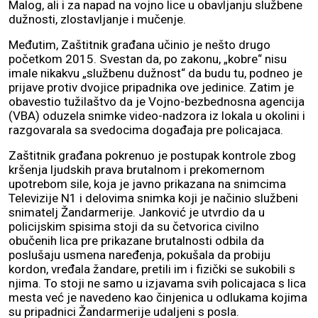
Malog, ali i za napad na vojno lice u obavljanju službene
dužnosti, zlostavljanje i mučenje.
Međutim, Zaštitnik građana učinio je nešto drugo
početkom 2015. Svestan da, po zakonu, „kobre“ nisu
imale nikakvu „službenu dužnost“ da budu tu, podneo je
prijave protiv dvojice pripadnika ove jedinice. Zatim je
obavestio tužilaštvo da je Vojno-bezbednosna agencija
(VBA) oduzela snimke video-nadzora iz lokala u okolini i
razgovarala sa svedocima događaja pre policajaca.
Zaštitnik građana pokrenuo je postupak kontrole zbog
kršenja ljudskih prava brutalnom i prekomernom
upotrebom sile, koja je javno prikazana na snimcima
Televizije N1 i delovima snimka koji je načinio službeni
snimatelj Žandarmerije. Janković je utvrdio da u
policijskim spisima stoji da su četvorica civilno
obučenih lica pre prikazane brutalnosti odbila da
poslušaju usmena naređenja, pokušala da probiju
kordon, vređala žandare, pretili im i fizički se sukobili s
njima. To stoji ne samo u izjavama svih policajaca s lica
mesta već je navedeno kao činjenica u odlukama kojima
su pripadnici Žandarmerije udaljeni s posla.