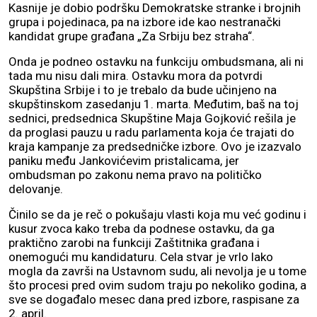
Kasnije je dobio podršku Demokratske stranke i brojnih
grupa i pojedinaca, pa na izbore ide kao nestranački
kandidat grupe građana „Za Srbiju bez straha“.
Onda je podneo ostavku na funkciju ombudsmana, ali ni
tada mu nisu dali mira. Ostavku mora da potvrdi
Skupština Srbije i to je trebalo da bude učinjeno na
skupštinskom zasedanju 1. marta. Međutim, baš na toj
sednici, predsednica Skupštine Maja Gojković rešila je
da proglasi pauzu u radu parlamenta koja će trajati do
kraja kampanje za predsedničke izbore. Ovo je izazvalo
paniku među Jankovićevim pristalicama, jer
ombudsman po zakonu nema pravo na političko
delovanje.
Činilo se da je reč o pokušaju vlasti koja mu već godinu i
kusur zvoca kako treba da podnese ostavku, da ga
praktično zarobi na funkciji Zaštitnika građana i
onemogući mu kandidaturu. Cela stvar je vrlo lako
mogla da završi na Ustavnom sudu, ali nevolja je u tome
što procesi pred ovim sudom traju po nekoliko godina, a
sve se događalo mesec dana pred izbore, raspisane za
2. april.