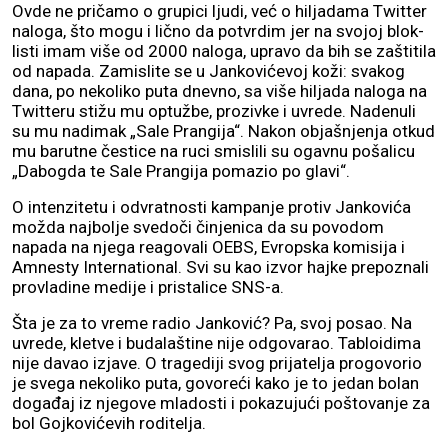
Ovde ne pričamo o grupici ljudi, već o hiljadama Twitter
naloga, što mogu i lično da potvrdim jer na svojoj blok-
listi imam više od 2000 naloga, upravo da bih se zaštitila
od napada. Zamislite se u Jankovićevoj koži: svakog
dana, po nekoliko puta dnevno, sa više hiljada naloga na
Twitteru stižu mu optužbe, prozivke i uvrede. Nadenuli
su mu nadimak „Sale Prangija“. Nakon objašnjenja otkud
mu barutne čestice na ruci smislili su ogavnu pošalicu
„Dabogda te Sale Prangija pomazio po glavi“.
O intenzitetu i odvratnosti kampanje protiv Jankovića
možda najbolje svedoči činjenica da su povodom
napada na njega reagovali OEBS, Evropska komisija i
Amnesty International. Svi su kao izvor hajke prepoznali
provladine medije i pristalice SNS-a.
Šta je za to vreme radio Janković? Pa, svoj posao. Na
uvrede, kletve i budalaštine nije odgovarao. Tabloidima
nije davao izjave. O tragediji svog prijatelja progovorio
je svega nekoliko puta, govoreći kako je to jedan bolan
događaj iz njegove mladosti i pokazujući poštovanje za
bol Gojkovićevih roditelja.