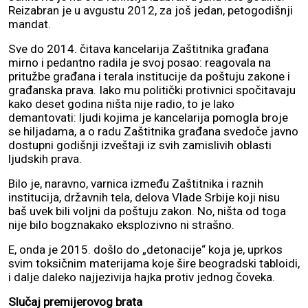
Reizabran je u avgustu 2012, za još jedan, petogodišnji
mandat.
Sve do 2014. čitava kancelarija Zaštitnika građana
mirno i pedantno radila je svoj posao: reagovala na
pritužbe građana i terala institucije da poštuju zakone i
građanska prava. Iako mu politički protivnici spočitavaju
kako deset godina ništa nije radio, to je lako
demantovati: ljudi kojima je kancelarija pomogla broje
se hiljadama, a o radu Zaštitnika građana svedoče javno
dostupni godišnji izveštaji iz svih zamislivih oblasti
ljudskih prava.
Bilo je, naravno, varnica između Zaštitnika i raznih
institucija, državnih tela, delova Vlade Srbije koji nisu
baš uvek bili voljni da poštuju zakon. No, ništa od toga
nije bilo bogznakako eksplozivno ni strašno.
E, onda je 2015. došlo do „detonacije“ koja je, uprkos
svim toksičnim materijama koje šire beogradski tabloidi,
i dalje daleko najjezivija hajka protiv jednog čoveka.
Slučaj premijerovog brata