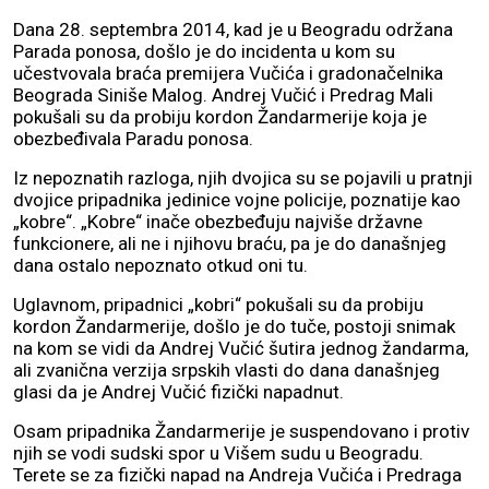
Dana 28. septembra 2014, kad je u Beogradu održana
Parada ponosa, došlo je do incidenta u kom su
učestvovala braća premijera Vučića i gradonačelnika
Beograda Siniše Malog. Andrej Vučić i Predrag Mali
pokušali su da probiju kordon Žandarmerije koja je
obezbeđivala Paradu ponosa.
Iz nepoznatih razloga, njih dvojica su se pojavili u pratnji
dvojice pripadnika jedinice vojne policije, poznatije kao
„kobre“. „Kobre“ inače obezbeđuju najviše državne
funkcionere, ali ne i njihovu braću, pa je do današnjeg
dana ostalo nepoznato otkud oni tu.
Uglavnom, pripadnici „kobri“ pokušali su da probiju
kordon Žandarmerije, došlo je do tuče, postoji snimak
na kom se vidi da Andrej Vučić šutira jednog žandarma,
ali zvanična verzija srpskih vlasti do dana današnjeg
glasi da je Andrej Vučić fizički napadnut.
Osam pripadnika Žandarmerije je suspendovano i protiv
njih se vodi sudski spor u Višem sudu u Beogradu.
Terete se za fizički napad na Andreja Vučića i Predraga