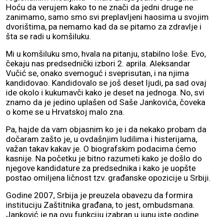
Hoću da verujem kako to ne znači da jedni druge ne
zanimamo, samo smo svi preplavljeni haosima u svojim
dvorištima, pa nemamo kad da se pitamo za zdravlje i
šta se radi u komšiluku.
Mi u komšiluku smo, hvala na pitanju, stabilno loše. Evo,
čekaju nas predsednički izbori 2. aprila. Aleksandar
Vučić se, onako svemoguć i sveprisutan, i na njima
kandidovao. Kandidovalo se još deset ljudi, pa sad ovaj
ide okolo i kukumavči kako je deset na jednoga. No, svi
znamo da je jedino uplašen od Saše Jankovića, čoveka
o kome se u Hrvatskoj malo zna.
Pa, hajde da vam objasnim ko je i da nekako probam da
dočaram zašto je, u ovdašnjim ludilima i histerijama,
važan takav kakav je. O biografskim podacima ćemo
kasnije. Na početku je bitno razumeti kako je došlo do
njegove kandidature za predsednika i kako je uopšte
postao omiljena ličnost tzv. građanske opozicije u Srbiji.
Godine 2007, Srbija je preuzela obavezu da formira
instituciju Zaštitnika građana, to jest, ombudsmana.
Janković je na ovu funkciju izabran u junu iste godine.