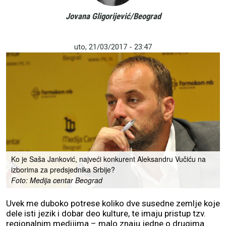
Jovana Gligorijević/Beograd
uto, 21/03/2017 - 23:47
Ko je Saša Janković, najveći konkurent Aleksandru Vučiću na
izborima za predsjednika Srbije?
Foto: Medija centar Beograd
Uvek me duboko potrese koliko dve susedne zemlje koje
dele isti jezik i dobar deo kulture, te imaju pristup tzv.
regionalnim medijima – malo znaju jedne o drugima.