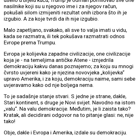
uselio u Bijelu kuću, Trump je odmah pomilovao sve one
nasilnike koji su u njegovo ime i za njegov račun,
pokušali silom izmijeniti rezultat onih izbora što ih je
izgubio. A za koje tvrdi da ih nije izgubio.
Malo zapetljano, svakako, ali sve to valja imati u vidu,
kada se razmatra, ili tek pokušava razmatrati odnos
Evrope prema Trumpu.
Evropa je kolijevka zapadne civilizacije, one civilizacije
koja je - na temeljima antičke Atene - iznjedrila
demokraciju kakvu danas poznajemo; za koju su mnogi
čvrsto uvjereni kako je njezina novovjeka „kolijevka“
upravo Amerika, i za koju, demokraciju naime, sami sebe
uvjeravamo kako od nje boljega nema.
To je sadašnje stanje stvari. S jedne je strane, dakle,
Stari kontinent, s druge je Novi svijet. Navodno na istom
„valu“. Na valu demokracije. Međutim, je li zaista tako?
Kratak, ali decidirani odgovor na to pitanje glasi: ne, nije
tako!
Obje, dakle i Evropa i Amerika, izdale su demokraciju.