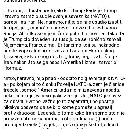
odnosu na Ameriku.
U Evropi je doista postojalo kolebanje kada je Trump
izravno zatražio sudjelovanje saveznika (NATO) u
agresiji na Iran. Ne, naravno, nitko se nije usudio izustiti
tu riječ, jer „znamo“ da agresor može niti i jest samo
Rusija. Ali nitko se nije ni žurio pohrliti u novi rat, tako da
je Trump bio doveden u situaciju da se ironično zahvali
Nijemcima, Francuzima i Britancima koji su, naknadno,
nudili svoje ratne brodove za otvaranje Hormuškog
tjesnaca, zatvorenog ne zbog Irana, nego zato što je
Iran, nakon što se ga napali Amerika i Izrael, zatvorio
Hormuz.
Nitko, naravno, nije pitao - osobito ne glavni tajnik NATO-
a - po kojem bi to članku Povelje NATO-a, zemlje članice
trebale „pomoći“ Americi kada ničim izazvana napada,
neku, bilo koju, vanevropsku zemlju. Jer, NATO je savez
za obranu Evrope, važno je to zapamtiti, i ne postoji
nikakva obaveza da se bilo kome pomaže u agresiji
protiv drugoga. Legendu o tome kako Iran samo što nije
proizveo atomsku bombu, a što godinama (!) priča
premijer Izraela (i uvijek je riječ o »najviše tri tjedna«)