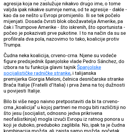
agresija koja ne zaslužuje nikakvo drugo ime, o tome
valjda ipak nikakve sumnje nema, od te agresije - dakle -
kao da se nešto u Evropi promijenilo. Ili se tek počelo
mijenjati. Dosada čvrsti blok obožavatelja Amerike, pa
čak i Trumpove Amerike - što iskrenih, što oportunista -
počeo je pokazivati prve pukotine. I to na način da su se
profilirala dva pola, nazovimo to tako, koalicije protiv
Trumpa.
Čudna neka koalicija, crveno-crna. Njene su vodeće
figure predsjednik španjolske vlade Pedro Sánchez, do
izbora na tu funkcija glavni tajnik
Španjolske
socijalističke radničke stranke
, i talijanska
premijerka Giorgia Meloni, čelnica desničarske stranke
Braća Italije (Fratelli d'Italia) i prva žena na toj dužnosti
u povijesti Italije.
Bilo bi više nego naivno pretpostaviti da bi ta crveno-
crna „koalicija“ u kojoj partneri ne mogu biti različitiji no
što jesu (socijalist, odnosno jedva prikrivena
neofašistkinja) mogla izvući Evropu iz ratnog ponora u
koji je duboko, preduboko zaglibila. No, ipak ta je čudna
kombinacija možda, ali zaista samo možda, početak.