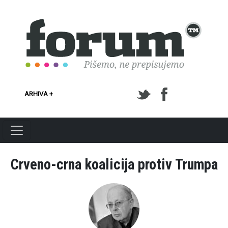
Skoči na glavni sadržaj
ARHIVA +
Crveno-crna koalicija protiv Trumpa