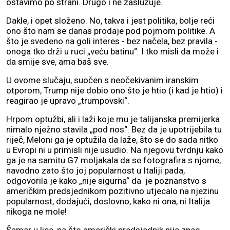
ostavimo po strani. Drugo i ne zaslužuje.
Dakle, i opet složeno. No, takva i jest politika, bolje reći
ono što nam se danas prodaje pod pojmom politike. A
što je svedeno na goli interes - bez načela, bez pravila -
onoga tko drži u ruci „veću batinu“. I tko misli da može i
da smije sve, ama baš sve.
U ovome slučaju, suočen s neočekivanim iranskim
otporom, Trump nije dobio ono što je htio (i kad je htio) i
reagirao je upravo „trumpovski“.
Hrpom optužbi, ali i laži koje mu je talijanska premijerka
nimalo nježno stavila „pod nos“. Bez da je upotrijebila tu
riječ, Meloni ga je optužila da laže, što se do sada nitko
u Evropi ni u primisli nije usudio. Na njegovu tvrdnju kako
ga je na samitu G7 moljakala da se fotografira s njome,
navodno zato što joj popularnost u Italiji pada,
odgovorila je kako „nije sigurna“ da je poznanstvo s
američkim predsjednikom pozitivno utjecalo na njezinu
popularnost, dodajući, doslovno, kako ni ona, ni Italija
nikoga ne mole!