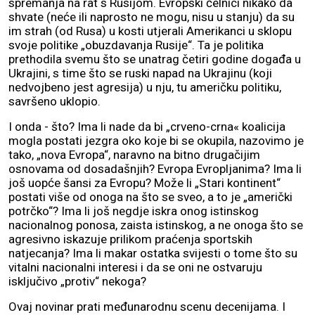
spremanja na rat s Rusijom. Evropski čelnici nikako da
shvate (neće ili naprosto ne mogu, nisu u stanju) da su
im strah (od Rusa) u kosti utjerali Amerikanci u sklopu
svoje politike „obuzdavanja Rusije“. Ta je politika
prethodila svemu što se unatrag četiri godine događa u
Ukrajini, s time što se ruski napad na Ukrajinu (koji
nedvojbeno jest agresija) u nju, tu američku politiku,
savršeno uklopio.
I onda - što? Ima li nade da bi „crveno-crna« koalicija
mogla postati jezgra oko koje bi se okupila, nazovimo je
tako, „nova Evropa“, naravno na bitno drugačijim
osnovama od dosadašnjih? Evropa Evropljanima? Ima li
još uopće šansi za Evropu? Može li „Stari kontinent“
postati više od onoga na što se sveo, a to je „američki
potrčko“? Ima li još negdje iskra onog istinskog
nacionalnog ponosa, zaista istinskog, a ne onoga što se
agresivno iskazuje prilikom praćenja sportskih
natjecanja? Ima li makar ostatka svijesti o tome što su
vitalni nacionalni interesi i da se oni ne ostvaruju
isključivo „protiv“ nekoga?
Ovaj novinar prati međunarodnu scenu decenijama. I