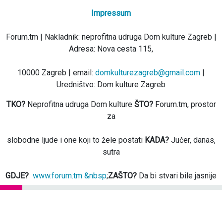
Impressum
Forum.tm | Nakladnik: neprofitna udruga Dom kulture Zagreb |
Adresa: Nova cesta 115,
10000 Zagreb | email:
domkulturezagreb@gmail.com
|
Uredništvo: Dom kulture Zagreb
TKO?
Neprofitna udruga Dom kulture
ŠTO?
Forum.tm, prostor
za
slobodne ljude i one koji to žele postati
KADA?
Jučer, danas,
sutra
GDJE?
www.forum.tm &nbsp
;
ZAŠTO?
Da bi stvari bile jasnije