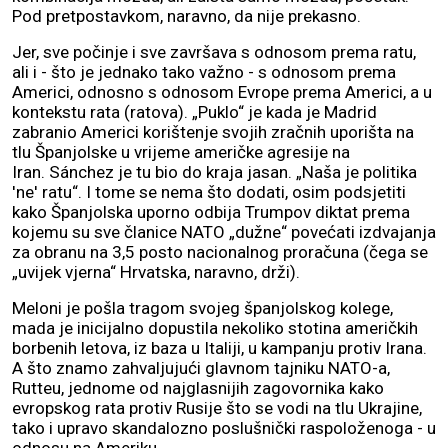
Pod pretpostavkom, naravno, da nije prekasno.
Jer, sve počinje i sve završava s odnosom prema ratu,
ali i - što je jednako tako važno - s odnosom prema
Americi, odnosno s odnosom Evrope prema Americi, a u
kontekstu rata (ratova). „Puklo“ je kada je Madrid
zabranio Americi korištenje svojih zračnih uporišta na
tlu Španjolske u vrijeme američke agresije na
Iran. Sánchez je tu bio do kraja jasan. „Naša je politika
'ne' ratu“. I tome se nema što dodati, osim podsjetiti
kako Španjolska uporno odbija Trumpov diktat prema
kojemu su sve članice NATO „dužne“ povećati izdvajanja
za obranu na 3,5 posto nacionalnog proračuna (čega se
„uvijek vjerna“ Hrvatska, naravno, drži).
Meloni je pošla tragom svojeg španjolskog kolege,
mada je inicijalno dopustila nekoliko stotina američkih
borbenih letova, iz baza u Italiji, u kampanju protiv Irana.
A što znamo zahvaljujući glavnom tajniku NATO-a,
Rutteu, jednome od najglasnijih zagovornika kako
evropskog rata protiv Rusije što se vodi na tlu Ukrajine,
tako i upravo skandalozno poslušnički raspoloženoga - u