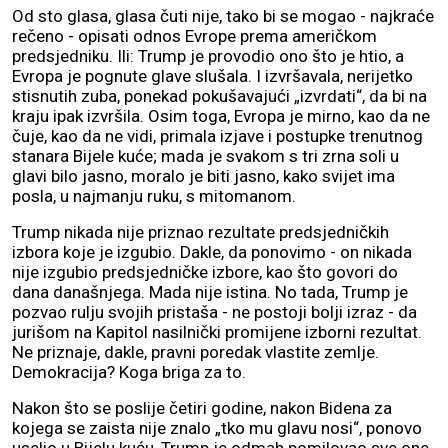
Od sto glasa, glasa čuti nije, tako bi se mogao - najkraće
rečeno - opisati odnos Evrope prema američkom
predsjedniku. Ili: Trump je provodio ono što je htio, a
Evropa je pognute glave slušala. I izvršavala, nerijetko
stisnutih zuba, ponekad pokušavajući „izvrdati“, da bi na
kraju ipak izvršila. Osim toga, Evropa je mirno, kao da ne
čuje, kao da ne vidi, primala izjave i postupke trenutnog
stanara Bijele kuće; mada je svakom s tri zrna soli u
glavi bilo jasno, moralo je biti jasno, kako svijet ima
posla, u najmanju ruku, s mitomanom.
Trump nikada nije priznao rezultate predsjedničkih
izbora koje je izgubio. Dakle, da ponovimo - on nikada
nije izgubio predsjedničke izbore, kao što govori do
dana današnjega. Mada nije istina. No tada, Trump je
pozvao rulju svojih pristaša - ne postoji bolji izraz - da
jurišom na Kapitol nasilnički promijene izborni rezultat.
Ne priznaje, dakle, pravni poredak vlastite zemlje.
Demokracija? Koga briga za to.
Nakon što se poslije četiri godine, nakon Bidena za
kojega se zaista nije znalo „tko mu glavu nosi“, ponovo