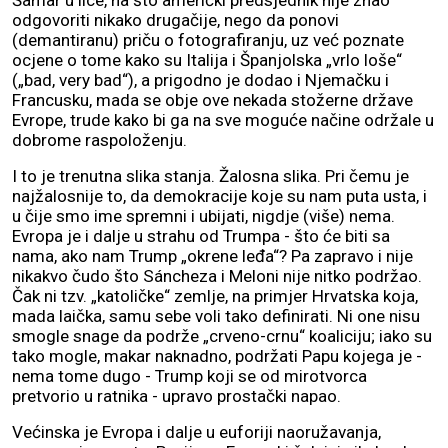
Šamar u lice, na što američki predsjednik nije znao
odgovoriti nikako drugačije, nego da ponovi
(demantiranu) priču o fotografiranju, uz već poznate
ocjene o tome kako su Italija i Španjolska „vrlo loše“
(„bad, very bad“), a prigodno je dodao i Njemačku i
Francusku, mada se obje ove nekada stožerne države
Evrope, trude kako bi ga na sve moguće načine održale u
dobrome raspoloženju.
I to je trenutna slika stanja. Žalosna slika. Pri čemu je
najžalosnije to, da demokracije koje su nam puta usta, i
u čije smo ime spremni i ubijati, nigdje (više) nema.
Evropa je i dalje u strahu od Trumpa - što će biti sa
nama, ako nam Trump „okrene leđa“? Pa zapravo i nije
nikakvo čudo što Sáncheza i Meloni nije nitko podržao.
Čak ni tzv. „katoličke“ zemlje, na primjer Hrvatska koja,
mada laička, samu sebe voli tako definirati. Ni one nisu
smogle snage da podrže „crveno-crnu“ koaliciju; iako su
tako mogle, makar naknadno, podržati Papu kojega je -
nema tome dugo - Trump koji se od mirotvorca
pretvorio u ratnika - upravo prostački napao.
Većinska je Evropa i dalje u euforiji naoružavanja,