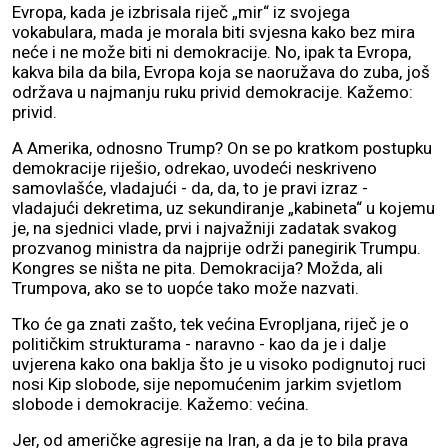
Evropa, kada je izbrisala riječ „mir“ iz svojega
vokabulara, mada je morala biti svjesna kako bez mira
neće i ne može biti ni demokracije. No, ipak ta Evropa,
kakva bila da bila, Evropa koja se naoružava do zuba, još
održava u najmanju ruku privid demokracije. Kažemo:
privid.
A Amerika, odnosno Trump? On se po kratkom postupku
demokracije riješio, odrekao, uvodeći neskriveno
samovlašće, vladajući - da, da, to je pravi izraz -
vladajući dekretima, uz sekundiranje „kabineta“ u kojemu
je, na sjednici vlade, prvi i najvažniji zadatak svakog
prozvanog ministra da najprije održi panegirik Trumpu.
Kongres se ništa ne pita. Demokracija? Možda, ali
Trumpova, ako se to uopće tako može nazvati.
Tko će ga znati zašto, tek većina Evropljana, riječ je o
političkim strukturama - naravno - kao da je i dalje
uvjerena kako ona baklja što je u visoko podignutoj ruci
nosi Kip slobode, sije nepomućenim jarkim svjetlom
slobode i demokracije. Kažemo: većina.
Jer, od američke agresije na Iran, a da je to bila prava