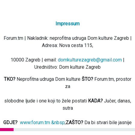
Impressum
Forum.tm | Nakladnik: neprofitna udruga Dom kulture Zagreb |
Adresa: Nova cesta 115,
10000 Zagreb | email:
domkulturezagreb@gmail.com
|
Uredništvo: Dom kulture Zagreb
TKO?
Neprofitna udruga Dom kulture
ŠTO?
Forum.tm, prostor
za
slobodne ljude i one koji to žele postati
KADA?
Jučer, danas,
sutra
GDJE?
www.forum.tm &nbsp
;
ZAŠTO?
Da bi stvari bile jasnije