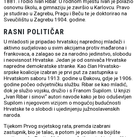
1881. i rodio Ivan Ribar. U rodnom mjestu Ivan je polazio
osnovnu školu, a gimnaziju je završio u Karlovcu. Pravo
je studirao u Zagrebu, Pragu i Beču te je doktorirao na
Sveučilištu u Zagrebu 1904. godine.
RASNI POLITIČAR
U mladosti je pripadao hrvatskoj naprednoj mladeži i
aktivno sudjelovao u svim akcijama protiv mađarona i
frankovaca, a zalagao se za narodno jedinstvo, slobodu
i neovisnost Hrvatske. Jedan je od osnivača Hrvatske
napredne demokratske stranke. Kao član Hrvatsko-
srpske koalicije izabran je prvi put za zastupnika u
Hrvatskom saboru 1913. godine u Đakovu, gdje je 1906.
godine počeo odvjetničku službu. Ribar se kao mladić,
dok je služio vojsku, družio i s Franom Supilom. U knjizi
„Ivan Ribar i sinovi“ autori navode kako je bio oduševljen
Supilom i njegovom vizijom o mogućoj budućnosti
Hrvatske te o slobodi i ujedinjenju južnoslavenskih
naroda.
Tijekom Prvog svjetskog rata, premda izabrani
zastupnik, bio je talac, a potom je poslan na bojište