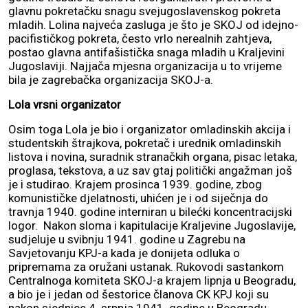
glavnu pokretačku snagu svejugoslavenskog pokreta
mladih. Lolina najveća zasluga je što je SKOJ od idejno-
pacifističkog pokreta, često vrlo nerealnih zahtjeva,
postao glavna antifašistička snaga mladih u Kraljevini
Jugoslaviji. Najjača mjesna organizacija u to vrijeme
bila je zagrebačka organizacija SKOJ-a.
Lola vrsni organizator
Osim toga Lola je bio i organizator omladinskih akcija i
studentskih štrajkova, pokretač i urednik omladinskih
listova i novina, suradnik stranačkih organa, pisac letaka,
proglasa, tekstova, a uz sav gtaj politički angažman još
je i studirao. Krajem prosinca 1939. godine, zbog
komunističke djelatnosti, uhićen je i od siječnja do
travnja 1940. godine interniran u bilećki koncentracijski
logor. Nakon sloma i kapitulacije Kraljevine Jugoslavije,
sudjeluje u svibnju 1941. godine u Zagrebu na
Savjetovanju KPJ-a kada je donijeta odluka o
pripremama za oružani ustanak. Rukovodi sastankom
Centralnoga komiteta SKOJ-a krajem lipnja u Beogradu,
a bio je i jedan od šestorice članova CK KPJ koji su