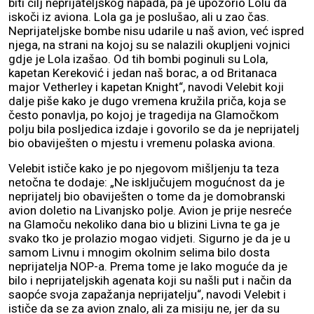
biti cilj neprijateljskog napada, pa je upozorio Lolu da
iskoči iz aviona. Lola ga je poslušao, ali u zao čas.
Neprijateljske bombe nisu udarile u naš avion, već ispred
njega, na strani na kojoj su se nalazili okupljeni vojnici
gdje je Lola izašao. Od tih bombi poginuli su Lola,
kapetan Kereković i jedan naš borac, a od Britanaca
major Vetherley i kapetan Knight“, navodi Velebit koji
dalje piše kako je dugo vremena kružila priča, koja se
često ponavlja, po kojoj je tragedija na Glamočkom
polju bila posljedica izdaje i govorilo se da je neprijatelj
bio obaviješten o mjestu i vremenu polaska aviona.
Velebit ističe kako je po njegovom mišljenju ta teza
netočna te dodaje: „Ne isključujem mogućnost da je
neprijatelj bio obaviješten o tome da je domobranski
avion doletio na Livanjsko polje. Avion je prije nesreće
na Glamoču nekoliko dana bio u blizini Livna te ga je
svako tko je prolazio mogao vidjeti. Sigurno je da je u
samom Livnu i mnogim okolnim selima bilo dosta
neprijatelja NOP-a. Prema tome je lako moguće da je
bilo i neprijateljskih agenata koji su našli put i način da
saopće svoja zapažanja neprijatelju“, navodi Velebit i
ističe da se za avion znalo, ali za misiju ne, jer da su