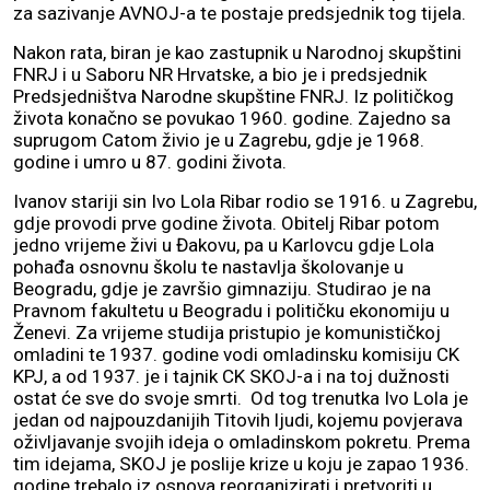
za sazivanje AVNOJ-a te postaje predsjednik tog tijela.
Nakon rata, biran je kao zastupnik u Narodnoj skupštini
FNRJ i u Saboru NR Hrvatske, a bio je i predsjednik
Predsjedništva Narodne skupštine FNRJ. Iz političkog
života konačno se povukao 1960. godine. Zajedno sa
suprugom Catom živio je u Zagrebu, gdje je 1968.
godine i umro u 87. godini života.
Ivanov stariji sin Ivo Lola Ribar rodio se 1916. u Zagrebu,
gdje provodi prve godine života. Obitelj Ribar potom
jedno vrijeme živi u Đakovu, pa u Karlovcu gdje Lola
pohađa osnovnu školu te nastavlja školovanje u
Beogradu, gdje je završio gimnaziju. Studirao je na
Pravnom fakultetu u Beogradu i političku ekonomiju u
Ženevi. Za vrijeme studija pristupio je komunističkoj
omladini te 1937. godine vodi omladinsku komisiju CK
KPJ, a od 1937. je i tajnik CK SKOJ-a i na toj dužnosti
ostat će sve do svoje smrti. Od tog trenutka Ivo Lola je
jedan od najpouzdanijih Titovih ljudi, kojemu povjerava
oživljavanje svojih ideja o omladinskom pokretu. Prema
tim idejama, SKOJ je poslije krize u koju je zapao 1936.
godine trebalo iz osnova reorganizirati i pretvoriti u