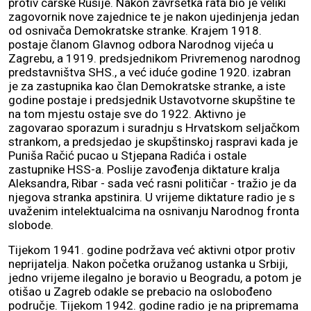
protiv carske Rusije. Nakon završetka rata bio je veliki
zagovornik nove zajednice te je nakon ujedinjenja jedan
od osnivača Demokratske stranke. Krajem 1918.
postaje članom Glavnog odbora Narodnog vijeća u
Zagrebu, a 1919. predsjednikom Privremenog narodnog
predstavništva SHS., a već iduće godine 1920. izabran
je za zastupnika kao član Demokratske stranke, a iste
godine postaje i predsjednik Ustavotvorne skupštine te
na tom mjestu ostaje sve do 1922. Aktivno je
zagovarao sporazum i suradnju s Hrvatskom seljačkom
strankom, a predsjedao je skupštinskoj raspravi kada je
Puniša Račić pucao u Stjepana Radića i ostale
zastupnike HSS-a. Poslije zavođenja diktature kralja
Aleksandra, Ribar - sada već rasni političar - tražio je da
njegova stranka apstinira. U vrijeme diktature radio je s
uvaženim intelektualcima na osnivanju Narodnog fronta
slobode.
Tijekom 1941. godine podržava već aktivni otpor protiv
neprijatelja. Nakon početka oružanog ustanka u Srbiji,
jedno vrijeme ilegalno je boravio u Beogradu, a potom je
otišao u Zagreb odakle se prebacio na oslobođeno
područje. Tijekom 1942. godine radio je na pripremama