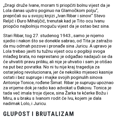
„Dragi druže Ivane, moram ti priopćiti bolnu vijest da je
Lola danas ujutro poginuo na Glamočkom polju“,
prepričali su u svojoj knjizi „Ivan Ribar i sinovi“ Stevo
Reljić i Đuro Mihaljčić, trenutak kad je Tito ocu Ivanu
priopćio najbolniju moguću vijest da je ostao bez sina.
Stari Ribar, tog 27. studenog 1943., samo je nijemo
sjedio i nakon što se donekle sabrao, od Tita je zatražio
da mu odmah pozove i pronađe sina Juricu. A upravo je
Lola trebao javiti tu tužnu vijest ocu o pogibiji svoga
mlađeg brata, no neprestano je odgađao nadajući se da
će uhvatiti pravu priliku, ali nije je uhvatio i sam je otišao
na put bez povratka. No ni tu nije kraj tragedija za
ostarjelog revolucionara, jer će nekoliko mjeseci kasnije
ostati i bez supruge i majke svojih poginulih sinova
Antonije Tonice, rođene Šimat. Ribar je suprugu upoznao
za vrijeme dok je radio kao advokat u Đakovu. Tonica je
tada već imala troje djece, sina Žarka te kćerke Božu i
Miru, a u braku s Ivanom rodit će Ivu, kojem je dala
nadimak Lolo, i Juricu.
GLUPOST I BRUTALIZAM