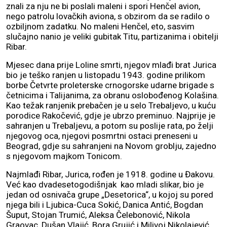
znali za nju ne bi poslali maleni i spori Henčel avion,
nego patrolu lovačkih aviona, s obzirom da se radilo o
ozbiljnom zadatku. No maleni Henčel, eto, sasvim
slučajno nanio je veliki gubitak Titu, partizanima i obitelji
Ribar.
Mjesec dana prije Loline smrti, njegov mlađi brat Jurica
bio je teško ranjen u listopadu 1943. godine prilikom
borbe Četvrte proleterske crnogorske udarne brigade s
četnicima i Talijanima, za obranu oslobođenog Kolašina.
Kao težak ranjenik prebačen je u selo Trebaljevo, u kuću
porodice Rakočević, gdje je ubrzo preminuo. Najprije je
sahranjen u Trebaljevu, a potom su poslije rata, po želji
njegovog oca, njegovi posmrtni ostaci preneseni u
Beograd, gdje su sahranjeni na Novom groblju, zajedno
s njegovom majkom Tonicom.
Najmlađi Ribar, Jurica, rođen je 1918. godine u Đakovu.
Već kao dvadesetogodišnjak kao mladi slikar, bio je
jedan od osnivača grupe „Desetorica“, u kojoj su pored
njega bili i Ljubica-Cuca Sokić, Danica Antić, Bogdan
Šuput, Stojan Trumić, Aleksa Čelebonović, Nikola
Graovac, Dušan Vlajić, Bora Grujić i Milivoj Nikolajević.