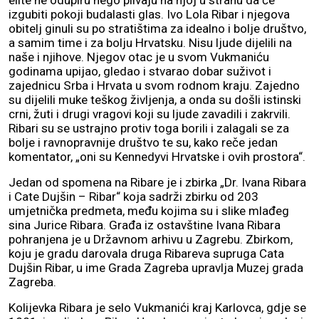
elite ne odupiru nego plivaju na njoj u strahu da će
izgubiti pokoji budalasti glas. Ivo Lola Ribar i njegova
obitelj ginuli su po stratištima za idealno i bolje društvo,
a samim time i za bolju Hrvatsku. Nisu ljude dijelili na
naše i njihove. Njegov otac je u svom Vukmaniću
godinama upijao, gledao i stvarao dobar suživot i
zajednicu Srba i Hrvata u svom rodnom kraju. Zajedno
su dijelili muke teškog življenja, a onda su došli istinski
crni, žuti i drugi vragovi koji su ljude zavadili i zakrvili.
Ribari su se ustrajno protiv toga borili i zalagali se za
bolje i ravnopravnije društvo te su, kako reče jedan
komentator, „oni su Kennedyvi Hrvatske i ovih prostora“.
Jedan od spomena na Ribare je i zbirka „Dr. Ivana Ribara
i Cate Dujšin – Ribar“ koja sadrži zbirku od 203
umjetnička predmeta, među kojima su i slike mlađeg
sina Jurice Ribara. Građa iz ostavštine Ivana Ribara
pohranjena je u Državnom arhivu u Zagrebu. Zbirkom,
koju je gradu darovala druga Ribareva supruga Cata
Dujšin Ribar, u ime Grada Zagreba upravlja Muzej grada
Zagreba.
Kolijevka Ribara je selo Vukmanići kraj Karlovca, gdje se