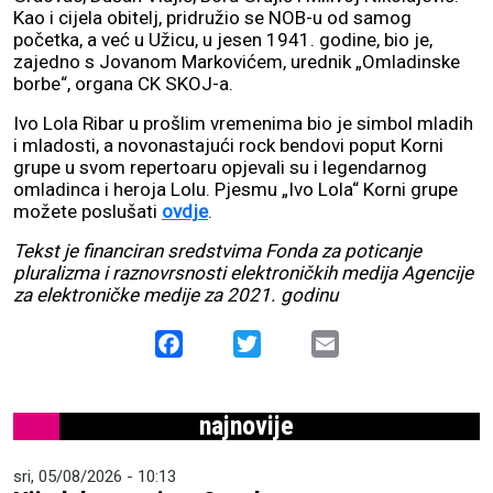
Kao i cijela obitelj, pridružio se NOB-u od samog
početka, a već u Užicu, u jesen 1941. godine, bio je,
zajedno s Jovanom Markovićem, urednik „Omladinske
borbe“, organa CK SKOJ-a.
Ivo Lola Ribar u prošlim vremenima bio je simbol mladih
i mladosti, a novonastajući rock bendovi poput Korni
grupe u svom repertoaru opjevali su i legendarnog
omladinca i heroja Lolu. Pjesmu „Ivo Lola“ Korni grupe
možete poslušati
ovdje
.
Tekst je financiran sredstvima Fonda za poticanje
pluralizma i raznovrsnosti elektroničkih medija Agencije
za elektroničke medije za 2021. godinu
Facebook
Twitter
Email
najnovije
sri, 05/08/2026 - 10:13