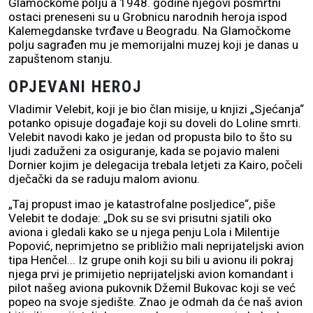
Glamočkome polju a 1948. godine njegovi posmrtni
ostaci preneseni su u Grobnicu narodnih heroja ispod
Kalemegdanske tvrđave u Beogradu. Na Glamočkome
polju sagrađen mu je memorijalni muzej koji je danas u
zapuštenom stanju.
OPJEVANI HEROJ
Vladimir Velebit, koji je bio član misije, u knjizi „Sjećanja“
potanko opisuje događaje koji su doveli do Loline smrti.
Velebit navodi kako je jedan od propusta bilo to što su
ljudi zaduženi za osiguranje, kada se pojavio maleni
Dornier kojim je delegacija trebala letjeti za Kairo, počeli
dječački da se raduju malom avionu.
„Taj propust imao je katastrofalne posljedice“, piše
Velebit te dodaje: „Dok su se svi prisutni sjatili oko
aviona i gledali kako se u njega penju Lola i Milentije
Popović, neprimjetno se približio mali neprijateljski avion
tipa Henčel... Iz grupe onih koji su bili u avionu ili pokraj
njega prvi je primijetio neprijateljski avion komandant i
pilot našeg aviona pukovnik Džemil Bukovac koji se već
popeo na svoje sjedište. Znao je odmah da će naš avion