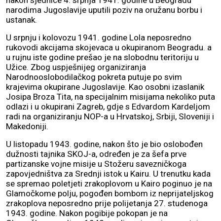
nakon sjednice 4. srpnja 1941. godine u Beogradu
narodima Jugoslavije uputili poziv na oružanu borbu i
ustanak.
U srpnju i kolovozu 1941. godine Lola neposredno
rukovodi akcijama skojevaca u okupiranom Beogradu. a
u rujnu iste godine prešao je na slobodnu teritoriju u
Užice. Zbog uspješnijeg organiziranja
Narodnooslobodilačkog pokreta putuje po svim
krajevima okupirane Jugoslavije. Kao osobni izaslanik
Josipa Broza Tita, na specijalnim misijama nekoliko puta
odlazi i u okupirani Zagreb, gdje s Edvardom Kardeljom
radi na organiziranju NOP-a u Hrvatskoj, Srbiji, Sloveniji i
Makedoniji.
U listopadu 1943. godine, nakon što je bio oslobođen
dužnosti tajnika SKOJ-a, određen je za šefa prve
partizanske vojne misije u Stožeru savezničkoga
zapovjedništva za Srednji istok u Kairu. U trenutku kada
se spremao poletjeti zrakoplovom u Kairo poginuo je na
Glamočkome polju, pogođen bombom iz neprijateljskog
zrakoplova neposredno prije polijetanja 27. studenoga
1943. godine. Nakon pogibije pokopan je na