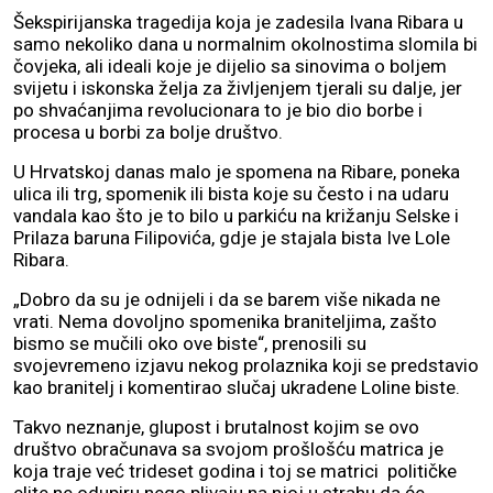
Šekspirijanska tragedija koja je zadesila Ivana Ribara u
samo nekoliko dana u normalnim okolnostima slomila bi
čovjeka, ali ideali koje je dijelio sa sinovima o boljem
svijetu i iskonska želja za življenjem tjerali su dalje, jer
po shvaćanjima revolucionara to je bio dio borbe i
procesa u borbi za bolje društvo.
U Hrvatskoj danas malo je spomena na Ribare, poneka
ulica ili trg, spomenik ili bista koje su često i na udaru
vandala kao što je to bilo u parkiću na križanju Selske i
Prilaza baruna Filipovića, gdje je stajala bista Ive Lole
Ribara.
„Dobro da su je odnijeli i da se barem više nikada ne
vrati. Nema dovoljno spomenika braniteljima, zašto
bismo se mučili oko ove biste“, prenosili su
svojevremeno izjavu nekog prolaznika koji se predstavio
kao branitelj i komentirao slučaj ukradene Loline biste.
Takvo neznanje, glupost i brutalnost kojim se ovo
društvo obračunava sa svojom prošlošću matrica je
koja traje već trideset godina i toj se matrici političke