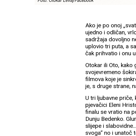
Foto: Otokar Levaj/Facebook
Ako je po onoj „svat
ujedno i odličan, vrl
sadržaja dovoljno ne
uplovio tri puta, a 
čak prihvatio i onu
Otokar ili Oto, kako 
svojevremeno šokiral
filmova koje je sink
je, s druge strane,
U tri ljubavne priče
pjevačici Eleni Hrist
finalu se vratio na 
Dunju Bedenko. Glumi
slijepe i slabovidne.
svoga“ no i unatoč 