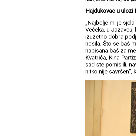
Hajdukovac u ulozi 
„Najbolje mi je sjel
Večeka, u Jazavcu, k
izuzetno dobra podje
nosila. Što se baš m
napisana baš za men
Kvatrića, Kina Parti
sad ste pomislili, n
nitko nije savršen“, 