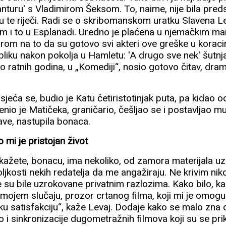
vanturu' s Vladimirom Šeksom. To, naime, nije bila pred
 te riječi. Radi se o skribomanskom uratku Slavena Le
m i to u Esplanadi. Uredno je plaćena u njemačkim ma
rom na to da su gotovo svi akteri ove greške u koracim
liku nakon pokolja u Hamletu: 'A drugo sve nek' šutnja 
do ratnih godina, u „Komediji“, nosio gotovo čitav, dr
isjeća se, budio je Katu četiristotinjak puta, pa kidao 
ženio je Matičeka, graničario, češljao se i postavljao m
ve, nastupila bonaca.
 mi je pristojan život
 kažete, bonacu, ima nekoliko, od zamora materijala 
jkosti nekih redatelja da me angažiraju. Ne krivim ni
e su bile uzrokovane privatnim razlozima. Kako bilo, k
 mojem slučaju, prozor crtanog filma, koji mi je omogući
ku satisfakciju“, kaže Levaj. Dodaje kako se malo zna 
ao i sinkronizacije dugometražnih filmova koji su se prik