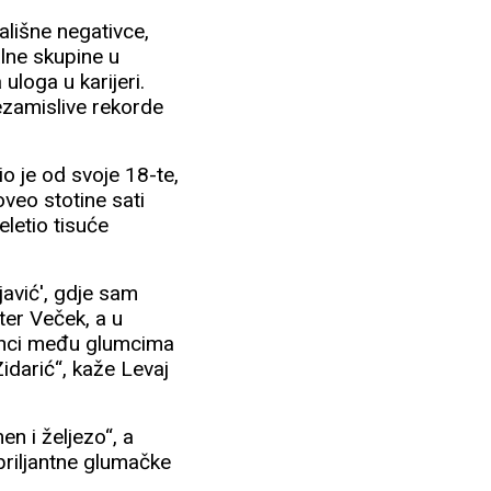
ališne negativce,
alne skupine u
uloga u karijeri.
nezamislive rekorde
o je od svoje 18-te,
veo stotine sati
letio tisuće
javić', gdje sam
ter Veček, a u
vinci među glumcima
Zidarić“, kaže Levaj
en i željezo“, a
 briljantne glumačke