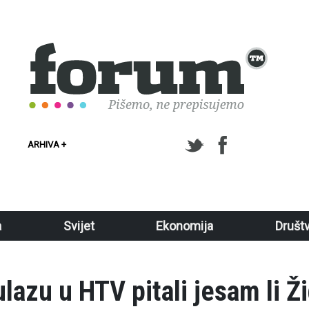
ARHIVA +
a
Svijet
Ekonomija
Društ
azu u HTV pitali jesam li Ž