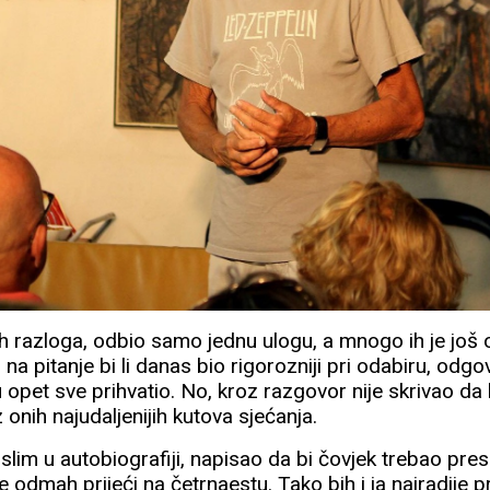
kih razloga, odbio samo jednu ulogu, a mnogo ih je još
na pitanje bi li danas bio rigorozniji pri odabiru, odgo
et sve prihvatio. No, kroz razgovor nije skrivao da bi
iz onih najudaljenijih kutova sjećanja.
islim u autobiografiji, napisao da bi čovjek trebao pres
e odmah prijeći na četrnaestu. Tako bih i ja najradije