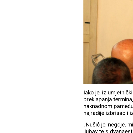
Iako je, iz umjetnič
preklapanja termina, 
naknadnom pameću op
najradije izbrisao i 
„Nušić je, negdje, m
ljubav te s dvanaest