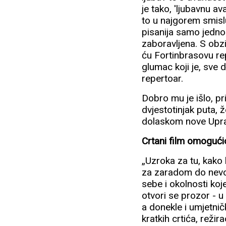
je tako, 'ljubavnu a
to u najgorem smislu
pisanija samo jedno
zaboravljena. S obzi
ću Fortinbrasovu rep
glumac koji je, sve 
repertoar.
Dobro mu je išlo, pr
dvjestotinjak puta, 
dolaskom nove Upra
Crtani film omogućio
„Uzroka za tu, kako
za zaradom do nevol
sebe i okolnosti koj
otvori se prozor - u
a donekle i umjetnič
kratkih crtića, režir