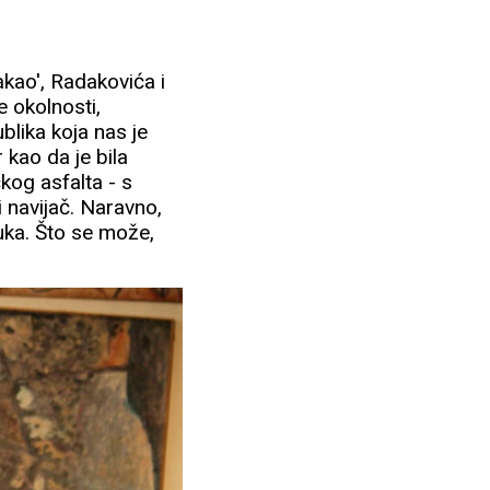
akao', Radakovića i
e okolnosti,
blika koja nas je
 kao da je bila
kog asfalta - s
i navijač. Naravno,
duka. Što se može,