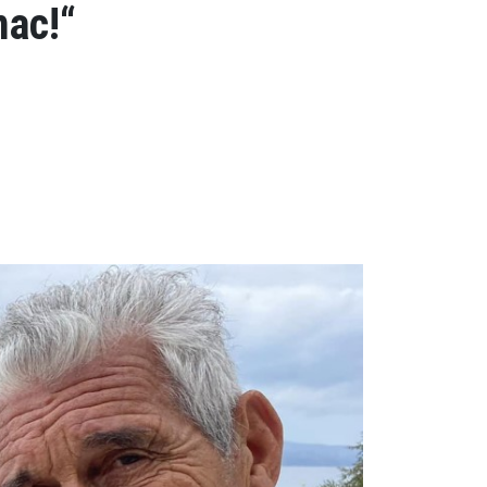
mac!“