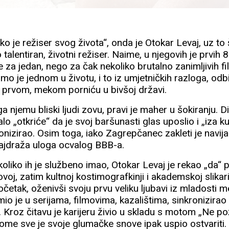
ko je režiser svog života“, onda je Otokar Levaj, uz to 
o talentiran, životni režiser. Naime, u njegovih je prvih
 za jedan, nego za čak nekoliko brutalno zanimljivih fi
samo je jednom u životu, i to iz umjetničkih razloga, odb
 u prvom, mekom porniću u bivšoj državi.
ga njemu bliski ljudi zovu, pravi je maher u šokiranju. Di
o „otkriće“ da je svoj baršunasti glas uposlio i „iza ku
ronizirao. Osim toga, iako Zagrepčanec zakleti je navi
 najdraža uloga ocvalog BBB-a.
, koliko ih je službeno imao, Otokar Levaj je rekao „da“
ovoj, zatim kultnoj kostimografkinji i akademskoj slikar
početak, oženivši svoju prvu veliku ljubavi iz mladosti 
o je u serijama, filmovima, kazalištima, sinkronizirao 
.. Kroz čitavu je karijeru živio u skladu s motom „Ne po
tome sve je svoje glumačke snove ipak uspio ostvariti.