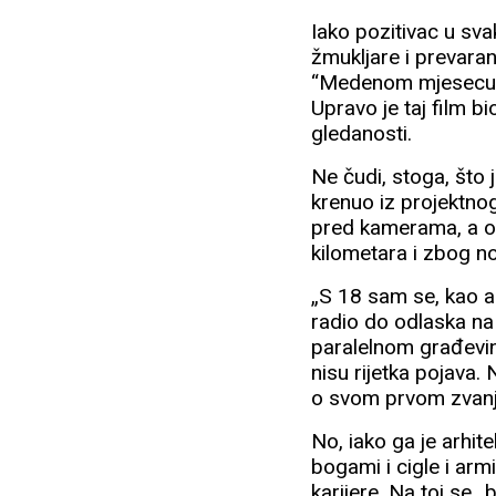
Iako pozitivac u sva
žmukljare i prevaran
“Medenom mjesecu” Ni
Upravo je taj film b
gledanosti.
Ne čudi, stoga, što 
krenuo iz projektno
pred kamerama, a on
kilometara i zbog no
„S 18 sam se, kao ar
radio do odlaska na
paralelnom građevi
nisu rijetka pojava.
o svom prvom zvanj
No, iako ga je arhite
bogami i cigle i arm
karijere. Na toj se 