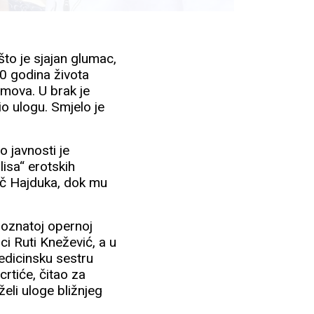
što je sjajan glumac,
 80 godina života
lmova. U brak je
io ulogu. Smjelo je
o javnosti je
lisa“ erotskih
jač Hajduka, dok mu
 poznatoj opernoj
ici Ruti Knežević, a u
medicinsku sestru
crtiće, čitao za
želi uloge bližnjeg