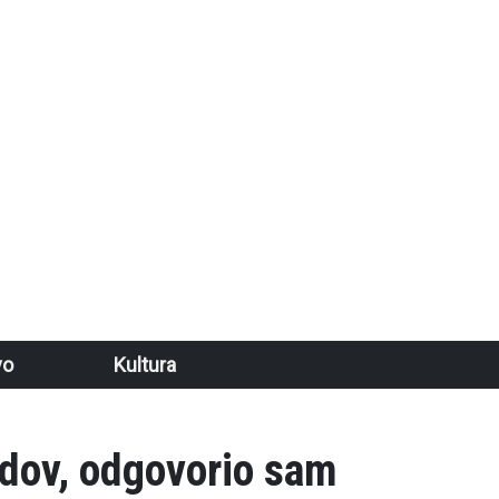
vo
Kultura
idov, odgovorio sam