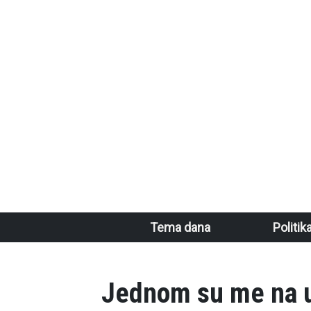
Skoči na glavni sadržaj
Main navigation
Tema dana
Politik
Jednom su me na ul