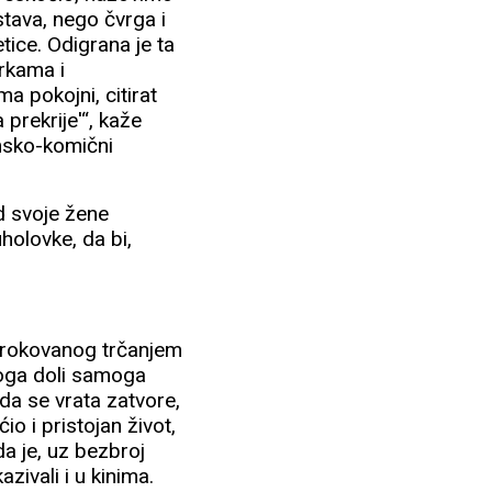
stava, nego čvrga i
tice. Odigrana je ta
rkama i
a pokojni, citirat
prekrije'“, kaže
amsko-komični
od svoje žene
uholovke, da bi,
uzrokovanog trčanjem
koga doli samoga
ada se vrata zatvore,
o i pristojan život,
da je, uz bezbroj
azivali i u kinima.