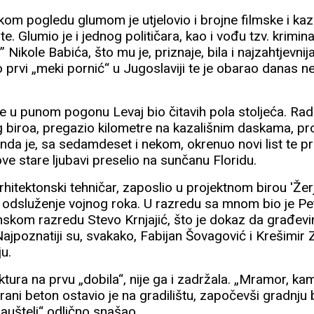
kom pogledu glumom je utjelovio i brojne filmske i kaz
te. Glumio je i jednog političara, kao i vođu tzv. krimin
kole Babića, što mu je, priznaje, bila i najzahtjevnija 
io prvi „meki pornić“ u Jugoslaviji te je obarao danas 
je u punom pogonu Levaj bio čitavih pola stoljeća. Radi
g biroa, pregazio kilometre na kazališnim daskama, pro
da je, sa sedamdeset i nekom, okrenuo novi list te pre
ve stare ljubavi preselio na sunčanu Floridu.
hitektonski tehničar, zaposlio u projektnom birou 'Žer
 odsluženje vojnog roka. U razredu sa mnom bio je Pe
nskom razredu Stevo Krnjajić, što je dokaz da građe
 Najpoznatiji su, svakako, Fabijan Šovagović i Krešimir 
u.
ktura na prvu „dobila“, nije ga i zadržala. „Mramor, kam
irani beton ostavio je na gradilištu, započevši gradnju
„baušteli“ odlično snašao.