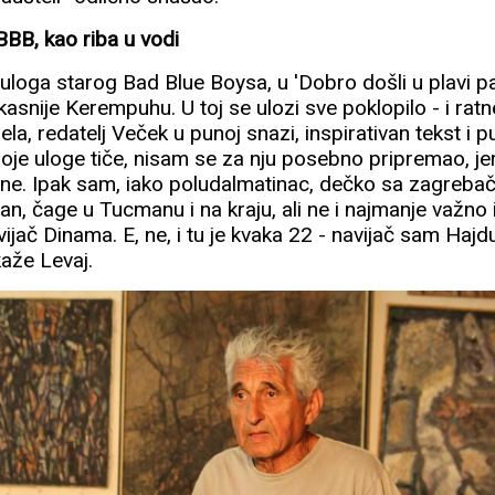
BBB, kao riba u vodi
a uloga starog Bad Blue Boysa, u 'Dobro došli u plavi p
asnije Kerempuhu. U toj se ulozi sve poklopilo - i ratn
la, redatelj Veček u punoj snazi, inspirativan tekst i pu
oje uloge tiče, nisam se za nju posebno pripremao, jer
e. Ipak sam, iako poludalmatinac, dečko sa zagrebač
zan, čage u Tucmanu i na kraju, ali ne i najmanje važno 
avijač Dinama. E, ne, i tu je kvaka 22 - navijač sam Haj
kaže Levaj.