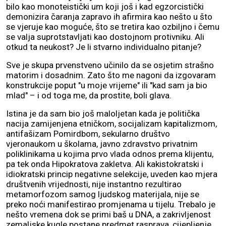
bilo kao monoteistički um koji još i kad egzorcistički
demonizira čaranja zapravo ih afirmira kao nešto u što
se vjeruje kao moguće, što se tretira kao ozbiljno i čemu
se valja suprotstavljati kao dostojnom protivniku. Ali
otkud ta neukost? Je li stvarno individualno pitanje?
Sve je skupa prvenstveno učinilo da se osjetim strašno
matorim i dosadnim. Zato što me nagoni da izgovaram
konstrukcije poput "u moje vrijeme" ili "kad sam ja bio
mlad" – i od toga me, da prostite, boli glava.
Istina je da sam bio još maloljetan kada je politička
nacija zamijenjena etničkom, socijalizam kapitalizmom,
antifašizam Pomirdbom, sekularno društvo
vjeronaukom u školama, javno zdravstvo privatnim
poliklinikama u kojima prvo vlada odnos prema klijentu,
pa tek onda Hipokratova zakletva. Ali kakistokratski i
idiokratski princip negativne selekcije, uveden kao mjera
društvenih vrijednosti, nije instantno rezultirao
metamorfozom samog ljudskog materijala, nije se
preko noći manifestirao promjenama u tijelu. Trebalo je
nešto vremena dok se primi baš u DNA, a zakrivljenost
zemaljske kugle postane predmet rasprava, cijepljenje