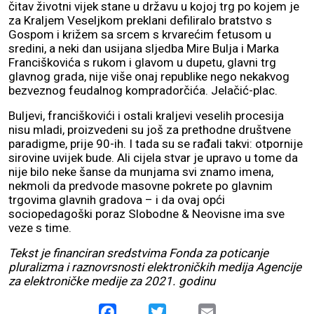
čitav životni vijek stane u državu u kojoj trg po kojem je
za Kraljem Veseljkom preklani defiliralo bratstvo s
Gospom i križem sa srcem s krvarećim fetusom u
sredini, a neki dan usijana sljedba Mire Bulja i Marka
Franciškovića s rukom i glavom u dupetu, glavni trg
glavnog grada, nije više onaj republike nego nekakvog
bezveznog feudalnog kompradorčića. Jelačić-plac.
Buljevi, franciškovići i ostali kraljevi veselih procesija
nisu mladi, proizvedeni su još za prethodne društvene
paradigme, prije 90-ih. I tada su se rađali takvi: otpornije
sirovine uvijek bude. Ali cijela stvar je upravo u tome da
nije bilo neke šanse da munjama svi znamo imena,
nekmoli da predvode masovne pokrete po glavnim
trgovima glavnih gradova – i da ovaj opći
sociopedagoški poraz Slobodne & Neovisne ima sve
veze s time.
Tekst je financiran sredstvima Fonda za poticanje
pluralizma i raznovrsnosti elektroničkih medija Agencije
za elektroničke medije za 2021. godinu
Facebook
Twitter
Email