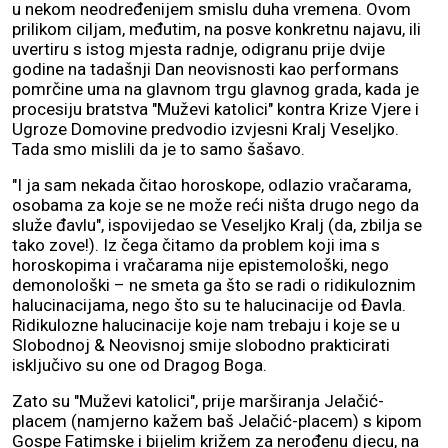
u nekom neodređenijem smislu duha vremena. Ovom
prilikom ciljam, međutim, na posve konkretnu najavu, ili
uvertiru s istog mjesta radnje, odigranu prije dvije
godine na tadašnji Dan neovisnosti kao performans
pomrčine uma na glavnom trgu glavnog grada, kada je
procesiju bratstva "Muževi katolici" kontra Krize Vjere i
Ugroze Domovine predvodio izvjesni Kralj Veseljko.
Tada smo mislili da je to samo šašavo.
"I ja sam nekada čitao horoskope, odlazio vračarama,
osobama za koje se ne može reći ništa drugo nego da
služe đavlu", ispovijedao se Veseljko Kralj (da, zbilja se
tako zove!). Iz čega čitamo da problem koji ima s
horoskopima i vračarama nije epistemološki, nego
demonološki – ne smeta ga što se radi o ridikuloznim
halucinacijama, nego što su te halucinacije od Đavla.
Ridikulozne halucinacije koje nam trebaju i koje se u
Slobodnoj & Neovisnoj smije slobodno prakticirati
isključivo su one od Dragog Boga.
Zato su "Muževi katolici", prije marširanja Jelačić-
placem (namjerno kažem baš Jelačić-placem) s kipom
Gospe Fatimske i bijelim križem za nerođenu djecu, na