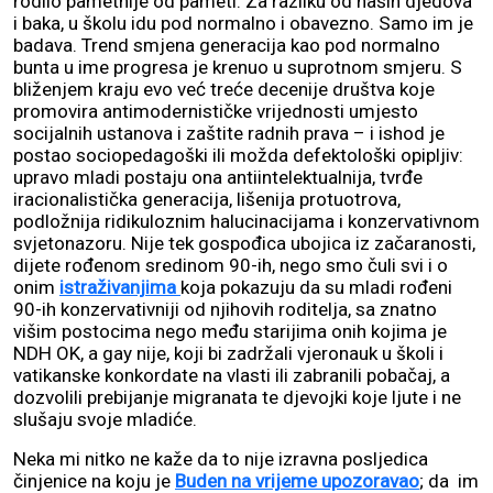
rodilo pametnije od pameti. Za razliku od naših djedova
i baka, u školu idu pod normalno i obavezno. Samo im je
badava. Trend smjena generacija kao pod normalno
bunta u ime progresa je krenuo u suprotnom smjeru. S
bliženjem kraju evo već treće decenije društva koje
promovira antimodernističke vrijednosti umjesto
socijalnih ustanova i zaštite radnih prava – i ishod je
postao sociopedagoški ili možda defektološki opipljiv:
upravo mladi postaju ona antiintelektualnija, tvrđe
iracionalistička generacija, lišenija protuotrova,
podložnija ridikuloznim halucinacijama i konzervativnom
svjetonazoru. Nije tek gospođica ubojica iz začaranosti,
dijete rođenom sredinom 90-ih, nego smo čuli svi i o
onim
istraživanjima
koja pokazuju da su mladi rođeni
90-ih konzervativniji od njihovih roditelja, sa znatno
višim postocima nego među starijima onih kojima je
NDH OK, a gay nije, koji bi zadržali vjeronauk u školi i
vatikanske konkordate na vlasti ili zabranili pobačaj, a
dozvolili prebijanje migranata te djevojki koje ljute i ne
slušaju svoje mladiće.
Neka mi nitko ne kaže da to nije izravna posljedica
činjenice na koju je
Buden na vrijeme upozoravao
; da im