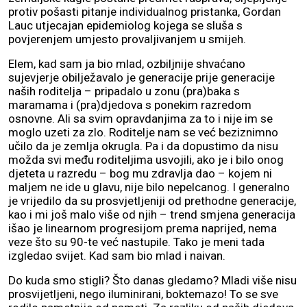
protiv pošasti pitanje individualnog pristanka, Gordan
Lauc utjecajan epidemiolog kojega se sluša s
povjerenjem umjesto provaljivanjem u smijeh.
Elem, kad sam ja bio mlad, ozbiljnije shvaćano
sujevjerje obilježavalo je generacije prije generacije
naših roditelja – pripadalo u zonu (pra)baka s
maramama i (pra)djedova s ponekim razredom
osnovne. Ali sa svim opravdanjima za to i nije im se
moglo uzeti za zlo. Roditelje nam se već beziznimno
učilo da je zemlja okrugla. Pa i da dopustimo da nisu
možda svi među roditeljima usvojili, ako je i bilo onog
djeteta u razredu – bog mu zdravlja dao – kojem ni
maljem ne ide u glavu, nije bilo nepelcanog. I generalno
je vrijedilo da su prosvjetljeniji od prethodne generacije,
kao i mi još malo više od njih – trend smjena generacija
išao je linearnom progresijom prema naprijed, nema
veze što su 90-te već nastupile. Tako je meni tada
izgledao svijet. Kad sam bio mlad i naivan.
Do kuda smo stigli? Što danas gledamo? Mladi više nisu
prosvijetljeni, nego iluminirani, boktemazo! To se sve