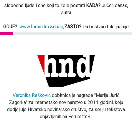
slobodne ljude i one koji to žele postati
KADA?
Jučer, danas,
sutra
GDJE?
www.forum.tm &nbsp
;
ZAŠTO?
Da bi stvari bile jasnije
Veronika Rešković
dobitnica je nagrade "Marija Jurić
Zagorka" za internetsko novinarstvo u 2014. godini, koju
dodjeljuje Hrvatsko novinarsko društvo, za seriju tekstova
objavljenih na Forum.tm-u.