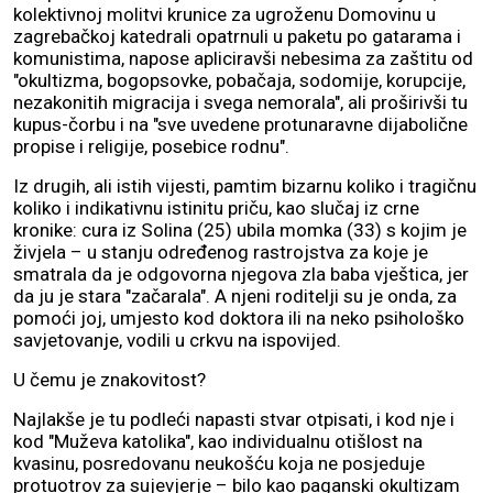
kolektivnoj molitvi krunice za ugroženu Domovinu u
zagrebačkoj katedrali opatrnuli u paketu po gatarama i
komunistima, napose apliciravši nebesima za zaštitu od
"okultizma, bogopsovke, pobačaja, sodomije, korupcije,
nezakonitih migracija i svega nemorala", ali proširivši tu
kupus-čorbu i na "sve uvedene protunaravne dijabolične
propise i religije, posebice rodnu".
Iz drugih, ali istih vijesti, pamtim bizarnu koliko i tragičnu
koliko i indikativnu istinitu priču, kao slučaj iz crne
kronike: cura iz Solina (25) ubila momka (33) s kojim je
živjela – u stanju određenog rastrojstva za koje je
smatrala da je odgovorna njegova zla baba vještica, jer
da ju je stara "začarala". A njeni roditelji su je onda, za
pomoći joj, umjesto kod doktora ili na neko psihološko
savjetovanje, vodili u crkvu na ispovijed.
U čemu je znakovitost?
Najlakše je tu podleći napasti stvar otpisati, i kod nje i
kod "Muževa katolika", kao individualnu otišlost na
kvasinu, posredovanu neukošću koja ne posjeduje
protuotrov za sujevjerje – bilo kao paganski okultizam