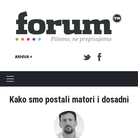
Skoči na glavni sadržaj
ARHIVA +
Kako smo postali matori i dosadni