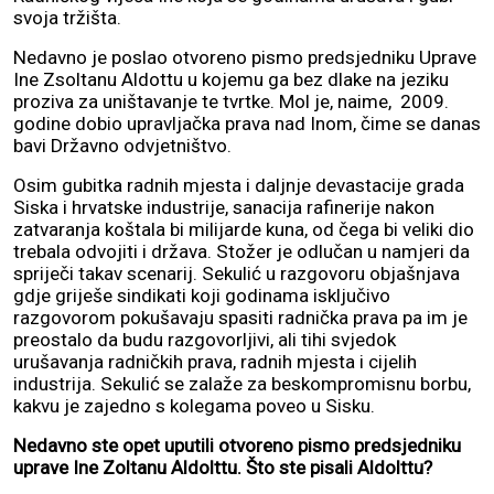
svoja tržišta.
Nedavno je poslao otvoreno pismo predsjedniku Uprave
Ine Zsoltanu Aldottu u kojemu ga bez dlake na jeziku
proziva za uništavanje te tvrtke. Mol je, naime, 2009.
godine dobio upravljačka prava nad Inom, čime se danas
bavi Državno odvjetništvo.
Osim gubitka radnih mjesta i daljnje devastacije grada
Siska i hrvatske industrije, sanacija rafinerije nakon
zatvaranja koštala bi milijarde kuna, od čega bi veliki dio
trebala odvojiti i država. Stožer je odlučan u namjeri da
spriječi takav scenarij. Sekulić u razgovoru objašnjava
gdje griješe sindikati koji godinama isključivo
razgovorom pokušavaju spasiti radnička prava pa im je
preostalo da budu razgovorljivi, ali tihi svjedok
urušavanja radničkih prava, radnih mjesta i cijelih
industrija. Sekulić se zalaže za beskompromisnu borbu,
kakvu je zajedno s kolegama poveo u Sisku.
Nedavno ste opet uputili otvoreno pismo predsjedniku
uprave Ine Zoltanu Aldolttu. Što ste pisali Aldolttu?