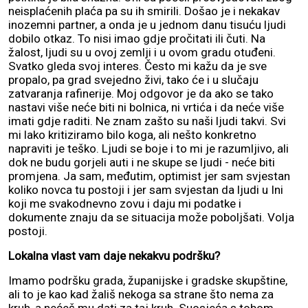
neisplaćenih plaća pa su ih smirili. Došao je i nekakav
inozemni partner, a onda je u jednom danu tisuću ljudi
dobilo otkaz. To nisi imao gdje pročitati ili čuti. Na
žalost, ljudi su u ovoj zemlji i u ovom gradu otuđeni.
Svatko gleda svoj interes. Često mi kažu da je sve
propalo, pa grad svejedno živi, tako će i u slučaju
zatvaranja rafinerije. Moj odgovor je da ako se tako
nastavi više neće biti ni bolnica, ni vrtića i da neće više
imati gdje raditi. Ne znam zašto su naši ljudi takvi. Svi
mi lako kritiziramo bilo koga, ali nešto konkretno
napraviti je teško. Ljudi se boje i to mi je razumljivo, ali
dok ne budu gorjeli auti i ne skupe se ljudi - neće biti
promjena. Ja sam, međutim, optimist jer sam svjestan
koliko novca tu postoji i jer sam svjestan da ljudi u Ini
koji me svakodnevno zovu i daju mi podatke i
dokumente znaju da se situacija može poboljšati. Volja
postoji.
Lokalna vlast vam daje nekakvu podršku?
Imamo podršku grada, županijske i gradske skupštine,
ali to je kao kad žališ nekoga sa strane što nema za