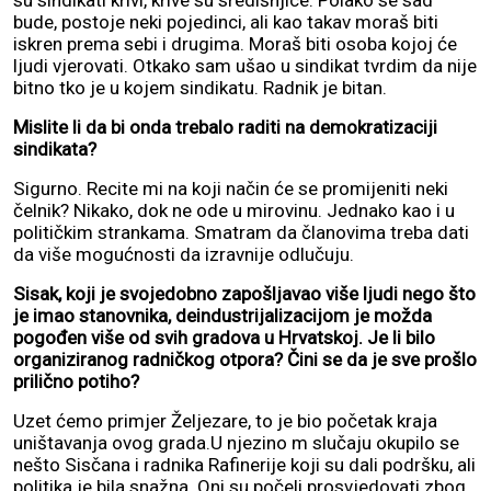
su sindikati krivi, krive su središnjice. Polako se sad
bude, postoje neki pojedinci, ali kao takav moraš biti
iskren prema sebi i drugima. Moraš biti osoba kojoj će
ljudi vjerovati. Otkako sam ušao u sindikat tvrdim da nije
bitno tko je u kojem sindikatu. Radnik je bitan.
Mislite li da bi onda trebalo raditi na demokratizaciji
sindikata?
Sigurno. Recite mi na koji način će se promijeniti neki
čelnik? Nikako, dok ne ode u mirovinu. Jednako kao i u
političkim strankama. Smatram da članovima treba dati
da više mogućnosti da izravnije odlučuju.
Sisak, koji je svojedobno zapošljavao više ljudi nego što
je imao stanovnika, deindustrijalizacijom je možda
pogođen više od svih gradova u Hrvatskoj. Je li bilo
organiziranog radničkog otpora? Čini se da je sve prošlo
prilično potiho?
Uzet ćemo primjer Željezare, to je bio početak kraja
uništavanja ovog grada.U njezino m slučaju okupilo se
nešto Sisčana i radnika Rafinerije koji su dali podršku, ali
politika je bila snažna. Oni su počeli prosvjedovati zbog