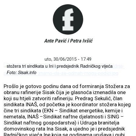
Ante Pavić i Petra Ivšić
Bojim se da rafinerija Sisak ne bude žrtvovana kao ustupak Ini
za preuzimanje Petrokemije, kaže Predrag Sekulić, koordinator
uto, 30/06/2015 - 17:49
stožera tri sindikata u Ini i predsjednik Radničkog vijeća
Foto: Sisak.info
Prošlo je gotovo godinu dana od formiranja Stožera za
obranu rafinerije Sisak čija je glasnoća iznenadila one
koji su htjeli zatvoriti rafineriju. Predrag Sekulić, član
sindikata INAŠ, od početka je koordinator stožera kojeg
čine tri sindikata (EKN – Sindikat energetike, kemije i
nemetala, INAŠ –Sindikat naftne djelatnosti i SING –
Sindikat naftnog gospodarstva) i Udruga branitelja
domovinskog rata Ina Sisak, a ujedno je i predsjednik
Radničkog vijeća Ine koja se godinama urušava i gubi