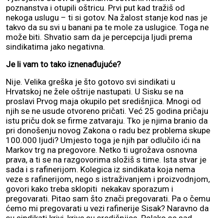
poznanstva i otupili oštricu. Prvi put kad tražiš od
nekoga uslugu – ti si gotov. Na žalost stanje kod nas je
takvo da su svi u banani pa te mole za uslugice. Toga ne
može biti. Shvatio sam da je percepcija ljudi prema
sindikatima jako negativna.
Je li vam to tako iznenađujuće?
Nije. Velika greška je što gotovo svi sindikati u
Hrvatskoj ne žele oštrije nastupati. U Sisku se na
proslavi Prvog maja okupilo pet središnjica. Mnogi od
njih se ne usude otvoreno pričati. Već 25 godina pričaju
istu priču dok se firme zatvaraju. Tko je njima branio da
pri donošenju novog Zakona o radu bez problema skupe
100.000 ljudi? Umjesto toga je njih par odlučilo ići na
Markov trg na pregovore. Netko ti ugrožava osnovna
prava, a ti se na razgovorima složiš s time. Ista stvar je
sada i s rafinerijom. Kolegica iz sindikata koja nema
veze s rafinerijom, nego s istraživanjem i proizvodnjom,
govori kako treba sklopiti nekakav sporazum i
pregovarati. Pitao sam što znači pregovarati. Pa o čemu
ćemo mi pregovarati u vezi rafinerije Sisak? Naravno da