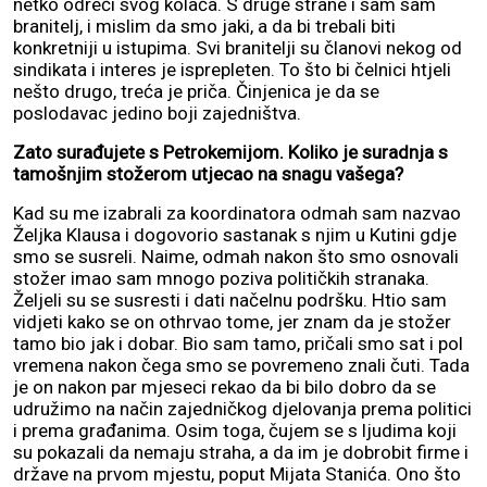
netko odreći svog kolača. S druge strane i sam sam
branitelj, i mislim da smo jaki, a da bi trebali biti
konkretniji u istupima. Svi branitelji su članovi nekog od
sindikata i interes je isprepleten. To što bi čelnici htjeli
nešto drugo, treća je priča. Činjenica je da se
poslodavac jedino boji zajedništva.
Zato surađujete s Petrokemijom. Koliko je suradnja s
tamošnjim stožerom utjecao na snagu vašega?
Kad su me izabrali za koordinatora odmah sam nazvao
Željka Klausa i dogovorio sastanak s njim u Kutini gdje
smo se susreli. Naime, odmah nakon što smo osnovali
stožer imao sam mnogo poziva političkih stranaka.
Željeli su se susresti i dati načelnu podršku. Htio sam
vidjeti kako se on othrvao tome, jer znam da je stožer
tamo bio jak i dobar. Bio sam tamo, pričali smo sat i pol
vremena nakon čega smo se povremeno znali čuti. Tada
je on nakon par mjeseci rekao da bi bilo dobro da se
udružimo na način zajedničkog djelovanja prema politici
i prema građanima. Osim toga, čujem se s ljudima koji
su pokazali da nemaju straha, a da im je dobrobit firme i
države na prvom mjestu, poput Mijata Stanića. Ono što