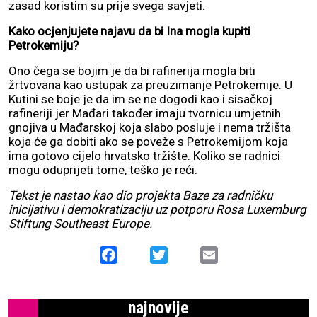
zasad koristim su prije svega savjeti.
Kako ocjenjujete najavu da bi Ina mogla kupiti
Petrokemiju?
Ono čega se bojim je da bi rafinerija mogla biti
žrtvovana kao ustupak za preuzimanje Petrokemije. U
Kutini se boje je da im se ne dogodi kao i sisačkoj
rafineriji jer Mađari također imaju tvornicu umjetnih
gnojiva u Mađarskoj koja slabo posluje i nema tržišta
koja će ga dobiti ako se poveže s Petrokemijom koja
ima gotovo cijelo hrvatsko tržište. Koliko se radnici
mogu oduprijeti tome, teško je reći.
Tekst je nastao kao dio projekta Baze za radničku
inicijativu i demokratizaciju uz potporu Rosa Luxemburg
Stiftung Southeast Europe.
Facebook
Twitter
Email
najnovije