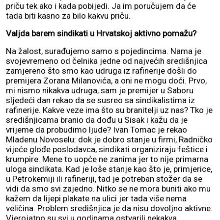
priču tek ako i kada pobijedi. Ja im poručujem da će
tada biti kasno za bilo kakvu priču.
Valjda barem sindikati u Hrvatskoj aktivno pomažu?
Na žalost, surađujemo samo s pojedincima. Nama je
svojevremeno od čelnika jedne od najvećih središnjica
zamjereno što smo kao udruga iz rafinerije došli do
premijera Zorana Milanovića, a oni ne mogu doći. Prvo,
mi nismo nikakva udruga, sam je premijer u Saboru
sljedeći dan rekao da se susreo sa sindikalistima iz
rafinerije. Kakve veze ima što su branitelji uz nas? Tko je
središnjicama branio da dođu u Sisak i kažu da je
vrijeme da probudimo ljude? Ivan Tomac je rekao
Mladenu Novoselu: dok je dobro stanje u firmi, Radničko
vijeće glođe poslodavca, sindikati organiziraju feštice i
krumpire. Mene to uopće ne zanima jer to nije primarna
uloga sindikata. Kad je loše stanje kao što je, primjerice,
u Petrokemiji ili rafineriji, tad je potreban stožer da se
vidi da smo svi zajedno. Nitko se ne mora buniti ako mu
kažem da lijepi plakate na ulici jer tada više nema
veličina. Problem središnjica je da nisu dovoljno aktivne.
Vjerojatno su svi u godinama ostvarili nekakva