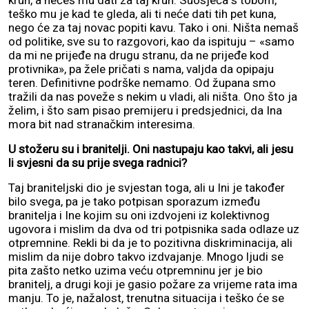
kruh, a nećeš mu dati za taj kruh. Suosjeća s tobom,
teško mu je kad te gleda, ali ti neće dati tih pet kuna,
nego će za taj novac popiti kavu. Tako i oni. Ništa nemaš
od politike, sve su to razgovori, kao da ispituju – «samo
da mi ne prijeđe na drugu stranu, da ne prijeđe kod
protivnika», pa žele pričati s nama, valjda da opipaju
teren. Definitivne podrške nemamo. Od župana smo
tražili da nas poveže s nekim u vladi, ali ništa. Ono što ja
želim, i što sam pisao premijeru i predsjednici, da Ina
mora bit nad stranačkim interesima.
U stožeru su i branitelji. Oni nastupaju kao takvi, ali jesu
li svjesni da su prije svega radnici?
Taj braniteljski dio je svjestan toga, ali u Ini je također
bilo svega, pa je tako potpisan sporazum između
branitelja i Ine kojim su oni izdvojeni iz kolektivnog
ugovora i mislim da dva od tri potpisnika sada odlaze uz
otpremnine. Rekli bi da je to pozitivna diskriminacija, ali
mislim da nije dobro takvo izdvajanje. Mnogo ljudi se
pita zašto netko uzima veću otpremninu jer je bio
branitelj, a drugi koji je gasio požare za vrijeme rata ima
manju. To je, nažalost, trenutna situacija i teško će se