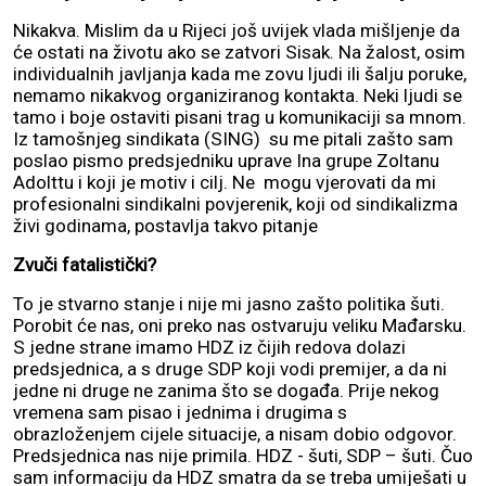
Nikakva. Mislim da u Rijeci još uvijek vlada mišljenje da
će ostati na životu ako se zatvori Sisak. Na žalost, osim
individualnih javljanja kada me zovu ljudi ili šalju poruke,
nemamo nikakvog organiziranog kontakta. Neki ljudi se
tamo i boje ostaviti pisani trag u komunikaciji sa mnom.
Iz tamošnjeg sindikata (SING) su me pitali zašto sam
poslao pismo predsjedniku uprave Ina grupe Zoltanu
Adolttu i koji je motiv i cilj. Ne mogu vjerovati da mi
profesionalni sindikalni povjerenik, koji od sindikalizma
živi godinama, postavlja takvo pitanje
Zvuči fatalistički?
To je stvarno stanje i nije mi jasno zašto politika šuti.
Porobit će nas, oni preko nas ostvaruju veliku Mađarsku.
S jedne strane imamo HDZ iz čijih redova dolazi
predsjednica, a s druge SDP koji vodi premijer, a da ni
jedne ni druge ne zanima što se događa. Prije nekog
vremena sam pisao i jednima i drugima s
obrazloženjem cijele situacije, a nisam dobio odgovor.
Predsjednica nas nije primila. HDZ - šuti, SDP – šuti. Čuo
sam informaciju da HDZ smatra da se treba umiješati u