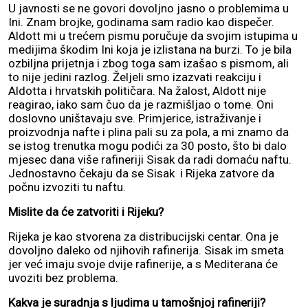
U javnosti se ne govori dovoljno jasno o problemima u
Ini. Znam brojke, godinama sam radio kao dispečer.
Aldott mi u trećem pismu poručuje da svojim istupima u
medijima škodim Ini koja je izlistana na burzi. To je bila
ozbiljna prijetnja i zbog toga sam izašao s pismom, ali
to nije jedini razlog. Željeli smo izazvati reakciju i
Aldotta i hrvatskih političara. Na žalost, Aldott nije
reagirao, iako sam čuo da je razmišljao o tome. Oni
doslovno uništavaju sve. Primjerice, istraživanje i
proizvodnja nafte i plina pali su za pola, a mi znamo da
se istog trenutka mogu podići za 30 posto, što bi dalo
mjesec dana više rafineriji Sisak da radi domaću naftu.
Jednostavno čekaju da se Sisak i Rijeka zatvore da
počnu izvoziti tu naftu.
Mislite da će zatvoriti i Rijeku?
Rijeka je kao stvorena za distribucijski centar. Ona je
dovoljno daleko od njihovih rafinerija. Sisak im smeta
jer već imaju svoje dvije rafinerije, a s Mediterana će
uvoziti bez problema.
Kakva je suradnja s ljudima u tamošnjoj rafineriji?