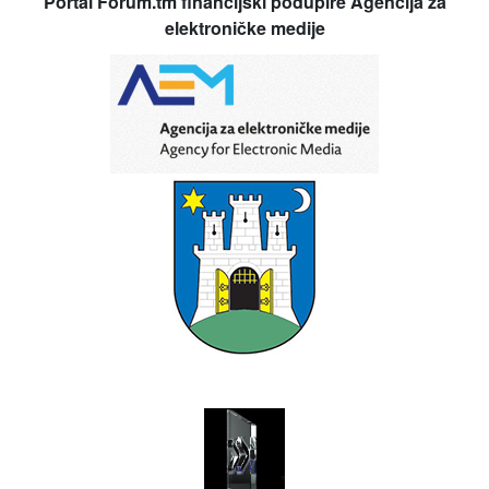
Portal Forum.tm financijski podupire Agencija za
elektroničke medije