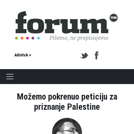
Skoči na glavni sadržaj
ARHIVA +
Možemo pokrenuo peticiju za
priznanje Palestine