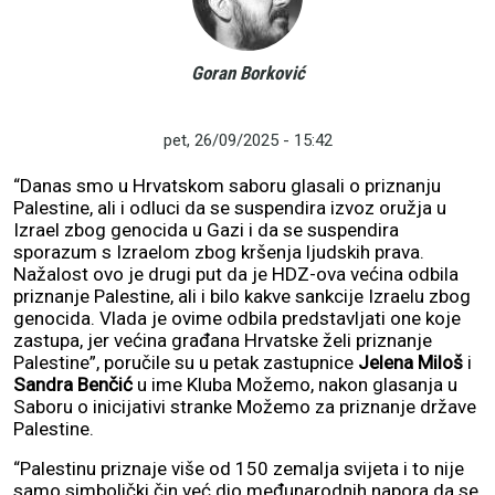
Goran Borković
pet, 26/09/2025 - 15:42
“Danas smo u Hrvatskom saboru glasali o priznanju
Palestine, ali i odluci da se suspendira izvoz oružja u
Izrael zbog genocida u Gazi i da se suspendira
sporazum s Izraelom zbog kršenja ljudskih prava.
Nažalost ovo je drugi put da je HDZ-ova većina odbila
priznanje Palestine, ali i bilo kakve sankcije Izraelu zbog
genocida. Vlada je ovime odbila predstavljati one koje
zastupa, jer većina građana Hrvatske želi priznanje
Palestine”, poručile su u petak zastupnice
Jelena Miloš
i
Sandra Benčić
u ime Kluba Možemo, nakon glasanja u
Saboru o inicijativi stranke Možemo za priznanje države
Palestine.
“Palestinu priznaje više od 150 zemalja svijeta i to nije
samo simbolički čin već dio međunarodnih napora da se