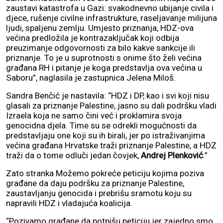
zaustavi katastrofa u Gazi: svakodnevno ubijanje civila i
djece, rušenje civilne infrastrukture, raseljavanje milijuna
ljudi, spaljenu zemlju. Umjesto priznanja, HDZ-ova
većina predložila je kontrazaključak koji odbija
preuzimanje odgovornosti za bilo kakve sankcije ili
priznanje. To je u suprotnosti s onime što želi većina
građana RH i pitanje je koga predstavlja ova većina u
Saboru”, naglasila je zastupnica Jelena Miloš.
Sandra Benčić je nastavila: “HDZ i DP, kao i svi koji nisu
glasali za priznanje Palestine, jasno su dali podršku vladi
Izraela koja ne samo čini već i proklamira svoja
genocidna djela. Time su se odrekli mogućnosti da
predstavljaju one koji su ih birali, jer po istraživanjima
većina građana Hrvatske traži priznanje Palestine, a HDZ
traži da o tome odluči jedan čovjek,
Andrej Plenković
.”
Zato stranka Možemo pokreće peticiju kojima poziva
građane da daju podršku za priznanje Palestine,
zaustavljanju genocida i prebrišu sramotu koju su
napravili HDZ i vladajuća koalicija.
“Pozivamo građane da potpišu peticiju jer zajedno smo