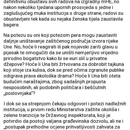
definitivnu obustavu svih radova na izgradnji mHE, no
nakon nekoliko tjedana upornih prosvjeda s jedne i
zaglušujućeg muka institucija s druge strane, radovi su
obustavljeni tek kada su nejaka ženska tijela zaustavila
bagere.
Na potezu su oni koji potezom pera mogu zaustaviti
daljnje uništavanje zaštićenog područja izvora rijeke
Une. No, hoće li reagirati ili pak nojevski zariti glavu u
pijesak te omogućiti da se uništi nemjerljivo vrijedno
prirodno bogatstvo kako bi se euri slil u privatne
džepove? Hoće li Una biti žrtvovana za dobrobit tajkuna
koji stoje iza kulisa, dok se pred očima zgranute publike
odigrava prava ekološka drama? Hoće li Una biti oteta
budućim naraštajima, zbog sadašnjih propusta
nesposobnih, ali podobnih političara i bešćutnih
„poslovnjaka“?
I dok se sa strepnjom čekaju odgovori i potezi nadležnih
institucija, u prvom redu Ministarstva zaštite okoliša i
zelene tranzicije te Državnog inspektorata, koji je
potvrdio da postoji valjana građevinska dozvolu, ali ne i
„postupak prethodne ocjene prihvatljivosti zahvata za