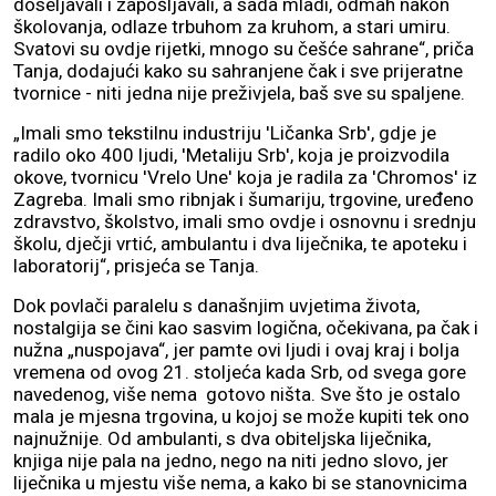
doseljavali i zapošljavali, a sada mladi, odmah nakon
školovanja, odlaze trbuhom za kruhom, a stari umiru.
Svatovi su ovdje rijetki, mnogo su češće sahrane“, priča
Tanja, dodajući kako su sahranjene čak i sve prijeratne
tvornice - niti jedna nije preživjela, baš sve su spaljene.
„Imali smo tekstilnu industriju 'Ličanka Srb', gdje je
radilo oko 400 ljudi, 'Metaliju Srb', koja je proizvodila
okove, tvornicu 'Vrelo Une' koja je radila za 'Chromos' iz
Zagreba. Imali smo ribnjak i šumariju, trgovine, uređeno
zdravstvo, školstvo, imali smo ovdje i osnovnu i srednju
školu, dječji vrtić, ambulantu i dva liječnika, te apoteku i
laboratorij“, prisjeća se Tanja.
Dok povlači paralelu s današnjim uvjetima života,
nostalgija se čini kao sasvim logična, očekivana, pa čak i
nužna „nuspojava“, jer pamte ovi ljudi i ovaj kraj i bolja
vremena od ovog 21. stoljeća kada Srb, od svega gore
navedenog, više nema gotovo ništa. Sve što je ostalo
mala je mjesna trgovina, u kojoj se može kupiti tek ono
najnužnije. Od ambulanti, s dva obiteljska liječnika,
knjiga nije pala na jedno, nego na niti jedno slovo, jer
liječnika u mjestu više nema, a kako bi se stanovnicima