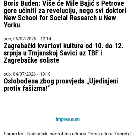
Boris Buden: Više će Mile Bajić s Petrove
gore učiniti za revoluciju, nego svi doktori
New School for Social Research u New
Yorku
pon, 06/07/2026 - 12:14
Zagrebački kvartovi kulture od 10. do 12.
srpnja u Trnjanskoj Savici uz TBF i
Zagrebačke soliste
sub, 04/07/2026 - 19:18
Oslobođena zbog prosvjeda „Ujedinjeni
protiv fašizma!“
Impressum
Forum.tm | Nakladnik: neprofitna udruga Dom kulture Zagreb |