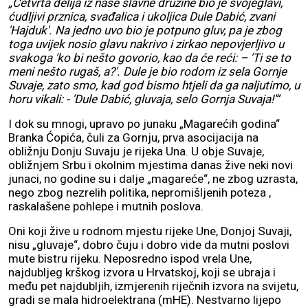
„Četvrta delija iz naše slavne družine bio je svojeglavi,
ćudljivi prznica, svađalica i ukoljica Dule Dabić, zvani
'Hajduk'. Na jedno uvo bio je potpuno gluv, pa je zbog
toga uvijek nosio glavu nakrivo i zirkao nepovjerljivo u
svakoga 'ko bi nešto govorio, kao da će reći: – 'Ti se to
meni nešto rugaš, a?'. Dule je bio rodom iz sela Gornje
Suvaje, zato smo, kad god bismo htjeli da ga naljutimo, u
horu vikali: - 'Dule Dabić, gluvaja, selo Gornja Suvaja!'“
I dok su mnogi, upravo po junaku „Magarećih godina“
Branka Ćopića, čuli za Gornju, prva asocijacija na
obližnju Donju Suvaju je rijeka Una. U obje Suvaje,
obližnjem Srbu i okolnim mjestima danas žive neki novi
junaci, no godine su i dalje „magareće“, ne zbog uzrasta,
nego zbog nezrelih politika, nepromišljenih poteza ,
raskalašene pohlepe i mutnih poslova.
Oni koji žive u rodnom mjestu rijeke Une, Donjoj Suvaji,
nisu „gluvaje“, dobro čuju i dobro vide da mutni poslovi
mute bistru rijeku. Neposredno ispod vrela Une,
najdubljeg krškog izvora u Hrvatskoj, koji se ubraja i
među pet najdubljih, izmjerenih riječnih izvora na svijetu,
gradi se mala hidroelektrana (mHE). Nestvarno lijepo