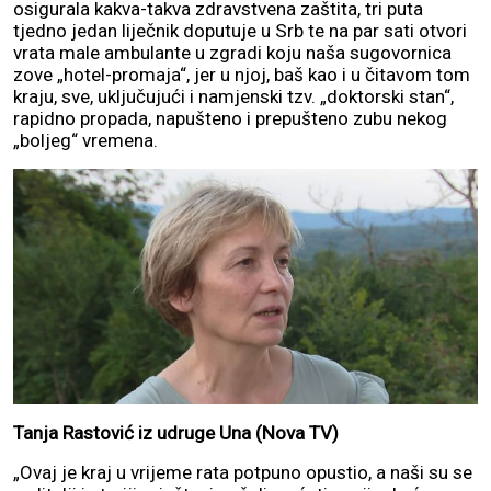
osigurala kakva-takva zdravstvena zaštita, tri puta
tjedno jedan liječnik doputuje u Srb te na par sati otvori
vrata male ambulante u zgradi koju naša sugovornica
zove „hotel-promaja“, jer u njoj, baš kao i u čitavom tom
kraju, sve, uključujući i namjenski tzv. „doktorski stan“,
rapidno propada, napušteno i prepušteno zubu nekog
„boljeg“ vremena.
Tanja Rastović iz udruge Una (Nova TV)
„Ovaj je kraj u vrijeme rata potpuno opustio, a naši su se