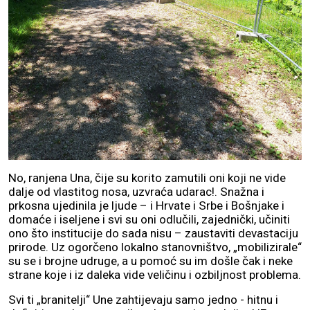
No, ranjena Una, čije su korito zamutili oni koji ne vide
dalje od vlastitog nosa, uzvraća udarac!. Snažna i
prkosna ujedinila je ljude – i Hrvate i Srbe i Bošnjake i
domaće i iseljene i svi su oni odlučili, zajednički, učiniti
ono što institucije do sada nisu – zaustaviti devastaciju
prirode. Uz ogorčeno lokalno stanovništvo, „mobilizirale“
su se i brojne udruge, a u pomoć su im došle čak i neke
strane koje i iz daleka vide veličinu i ozbiljnost problema.
Svi ti „branitelji“ Une zahtijevaju samo jedno - hitnu i