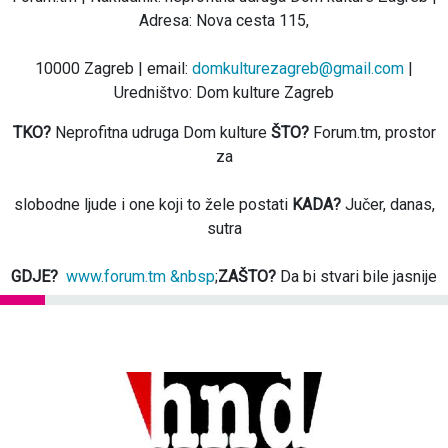
Adresa: Nova cesta 115,
10000 Zagreb | email:
domkulturezagreb@gmail.com
|
Uredništvo: Dom kulture Zagreb
TKO?
Neprofitna udruga Dom kulture
ŠTO?
Forum.tm, prostor
za
slobodne ljude i one koji to žele postati
KADA?
Jučer, danas,
sutra
GDJE?
www.forum.tm &nbsp
;
ZAŠTO?
Da bi stvari bile jasnije