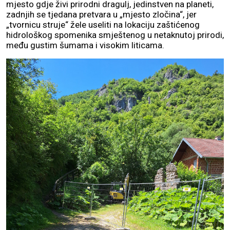
mjesto gdje živi prirodni dragulj, jedinstven na planeti,
zadnjih se tjedana pretvara u „mjesto zločina“, jer
„tvornicu struje“ žele useliti na lokaciju zaštićenog
hidrološkog spomenika smještenog u netaknutoj prirodi,
među gustim šumama i visokim liticama.