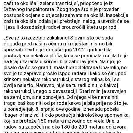
zaštite okoliša i zelene tranzicije“, priopćeno je iz
Državnog inspektorata. Zbog toga što nije proveden
postupak ocjene o utjecaju zahvata na okoliš, Inspekcija
zaštite okoliša izdala je i prekršajni nalog, a utvrdit će se
i jesu li dosadašnji radovi prouzročili štetu u prirodi.
„Sve je to izuzetno zakulisno! S ovim što se sada
događa pred našim očima mi mještani nismo bili
upoznati. Ovdje je, doduše, još 2022. godine bila
postavljena nekakva ploča, koja se pomicala i selila te je
na kraju zarasla u korov i bila zaboravljena. Na njoj je
pisalo da će se graditi mala hidroelektrana Una-mlin, no
sve je to zapravo prošlo ispod radara i kako se čini, pod
krinkom nekakve rekonstrukcije starog mlina, koji se
ovdje nalazio. Naravno, nije se tu radilo niti o kakvoj
rekonstrukciji, nego o devastaciji. Stari mlin je sravnjen
sa zemljom, a ne obnovljen. Od njega više nema niti
traga, baš kao niti od prirode kakva je bila prije no što je,
u ponedjeljak, 8. srpnja ove godine, iznenada počela
'bager-ofenziva', tik do područja hidrološkog spomenika,
koji se proteže 150 metara nizvodno od vrela Une, a
radovi su započeli na oko 180 do 200 metara od izvora.
Zečjim su nasipima odmah spriječili rijeku da teče tu