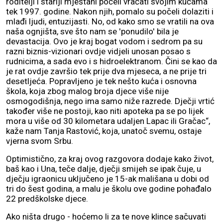
roditelji i stariji mještani počeli vraćati svojim kućama
tek 1997. godine. Nakon njih, pomalo su počeli dolaziti i
mlađi ljudi, entuzijasti. No, od kako smo se vratili na ova
naša ognjišta, sve što nam se 'ponudilo' bila je
devastacija. Ovo je kraj bogat vodom i sedrom pa su
razni biznis-vizionari ovdje vidjeli unosan posao s
rudnicima, a sada evo i s hidroelektranom. Čini se kao da
je rat ovdje završio tek prije dva mjeseca, a ne prije tri
desetljeća. Popravljeno je tek nešto kuća i osnovna
škola, koja zbog malog broja djece više nije
osmogodišnja, nego ima samo niže razrede. Dječji vrtić
također više ne postoji, kao niti apoteka pa se po lijek
mora u više od 30 kilometara udaljen Lapac ili Gračac“,
kaže nam Tanja Rastović, koja, unatoč svemu, ostaje
vjerna svom Srbu.
Optimistično, za kraj ovog razgovora dodaje kako život,
baš kao i Una, teče dalje, dječji smijeh se ipak čuje, u
dječju igraonicu uključeno je 15-ak mališana u dobi od
tri do šest godina, a malu je školu ove godine pohađalo
22 predškolske djece.
Ako ništa drugo - hoćemo li za te nove klince sačuvati