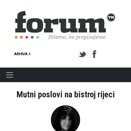
Skoči na glavni sadržaj
ARHIVA +
Mutni poslovi na bistroj rijeci