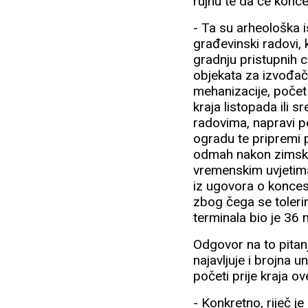
rujnu te da će konc
- Ta su arheološka i
građevinski radovi, 
gradnju pristupnih c
objekata za izvođač
mehanizacije, počet
kraja listopada ili 
radovima, napravi po
ogradu te pripremi 
odmah nakon zimsko
vremenskim uvjetima
iz ugovora o koncesi
zbog čega se tolerir
terminala bio je 36 
Odgovor na to pitan
najavljuje i brojna 
početi prije kraja o
- Konkretno, riječ j