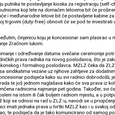
ju putnika te postavljanje kioska za registraciju (self-c
utnicima koji lete na domaćim letovima bit će proširen 
e i međunarodne letove bit će postavljene kabine za 
j trgovini (duty-free) obnovit će se pod te investirati
eđutim, činjenicu koju je koncesionar sam plasirao u me
janje Zračnom lukom.
imanje i određivanje datuma svečane ceremonije potre
dničkih prava radnika na novog poslodavca, što je z
 zakonskog i formalnog poslodavca. MZLZ čeka da ZLZ
sa sindikatima vezane uz njihove zahtjeve za dodatni
ncesionar podsjeća kako su svi radnici dobrodošli, je
ada te još jednom naglašava kako će sva prava iz ko
jamčena radnicima najmanje pet godina. Također, svi ć
sleni na istom ili čak boljem radnom mjestu, a u potpu
ž koji se odnosi na rad u ZLZ-u, navodi se u priopćenj
nici imati jednaka prava u tvrtki MZLZ kao i u svakoj od 
ao, te podsjeća da je tako komunicirano od samog p