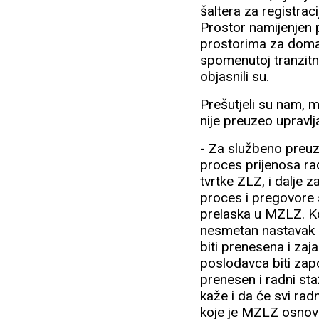
šaltera za registraci
Prostor namijenjen p
prostorima za domać
spomenutoj tranzitno
objasnili su.
Prešutjeli su nam, m
nije preuzeo upravl
- Za službeno preuz
proces prijenosa ra
tvrtke ZLZ, i dalje
proces i pregovore 
prelaska u MZLZ. Ko
nesmetan nastavak r
biti prenesena i za
poslodavca biti zapo
prenesen i radni sta
kaže i da će svi rad
koje je MZLZ osnov