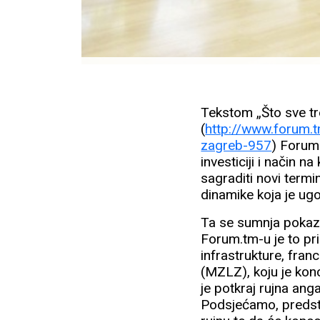
Tekstom „Što sve tr
(
http://www.forum.tm
zagreb-957
) Forum.
investiciji i način n
sagraditi novi termi
dinamike koja je u
Ta se sumnja pokaza
Forum.tm-u je to pr
infrastrukture, fra
(MZLZ), koju je ko
je potkraj rujna ang
Podsjećamo, predsta