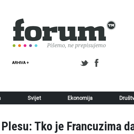
ARHIVA +
a
Svijet
Ekonomija
Društ
 Plesu: Tko je Francuzima d