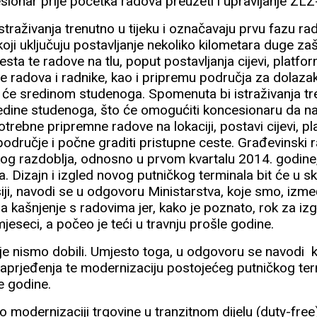
esionar prije početka radova preuzeti i upravljanje ZL
straživanja trenutno u tijeku i označavaju prvu fazu rad
koji uključuju postavljanje nekoliko kilometara duge za
esta te radove na tlu, poput postavljanja cijevi, platfor
e radova i radnike, kao i pripremu područja za dolaza
 će sredinom studenoga. Spomenuta bi istraživanja tre
sredine studenoga, što će omogućiti koncesionaru da na
trebne pripremne radove na lokaciji, postavi cijevi, pl
područje i počne graditi pristupne ceste. Građevinski 
g razdoblja, odnosno u prvom kvartalu 2014. godine,
. Dizajn i izgled novog putničkog terminala bit će u s
ji, navodi se u odgovoru Ministarstva, koje smo, izmeđ
a kašnjenje s radovima jer, kako je poznato, rok za i
mjeseci, a počeo je teći u travnju prošle godine.
je nismo dobili. Umjesto toga, u odgovoru se navodi 
unaprjeđenja te modernizaciju postojećeg putničkog termi
ve godine.
e o modernizaciji trgovine u tranzitnom dijelu (duty-fre