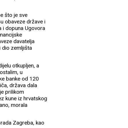
e što je sve
su obaveze države i
a i dopuna Ugovora
inancijske
baveze davatelja
i dio zemljišta
ijelu otkupljen, a
ostalim, u
ske banke od 120
riča, država dala
je prilikom
ez kune iz hrvatskog
dano, morala
 Grada Zagreba, kao