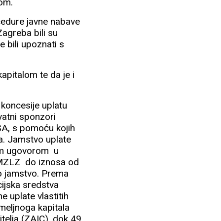
rom.
ocedure javne nabave
Zagreba bili su
 bili upoznati s
apitalom te da je i
 koncesije uplatu
atni sponzori
SA, s pomoću kojih
ja. Jamstvo uplate
 tim ugovorom u
ti MZLZ do iznosa od
to jamstvo. Prema
ijska sredstva
e uplate vlastitih
meljnoga kapitala
telja (ZAIC), dok 49