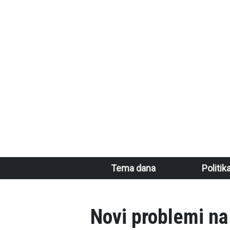
Skoči na glavni sadržaj
Main navigation
Tema dana
Politik
Novi problemi na