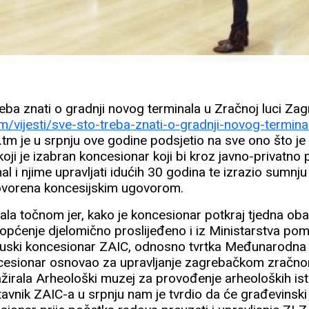
eba znati o gradnji novog terminala u Zračnoj luci Zag
/vijesti/sve-sto-treba-znati-o-gradnji-novog-terminal
tm je u srpnju ove godine podsjetio na sve ono što je
a koji je izabran koncesionar koji bi kroz javno-privatn
nal i njime upravljati idućih 30 godina te izrazio sumnju
govorena koncesijskim ugovorom.
la točnom jer, kako je koncesionar potkraj tjedna obav
iopćenje djelomično proslijeđeno i iz Ministarstva po
ncuski koncesionar ZAIC, odnosno tvrtka Međunarodna
ncesionar osnovao za upravljanje zagrebačkom zračno
ažirala Arheološki muzej za provođenje arheoloških ist
vnik ZAIC-a u srpnju nam je tvrdio da će građevinski 