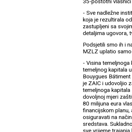
35-postotni vlasnic
- Sve nadležne inst
koja je rezultirala 
zastupljeni sa svoji
detaljima ugovora, t
Podsjetili smo ih i 
MZLZ uplatio samo p
- Visina temeljnoga 
temeljnog kapitala
Bouygues Bátiment 
je ZAIC i udovoljio
temeljnoga kapitala
dovoljnoj mjeri zaš
80 milijuna eura vl
financijskom planu,
osiguravati na način
sredstava. Sukladno
sve vrijeme trajanj