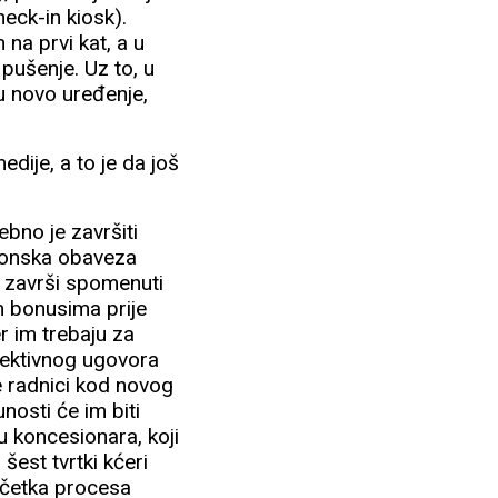
heck-in kiosk).
na prvi kat, a u
pušenje. Uz to, u
 u novo uređenje,
dije, a to je da još
bno je završiti
akonska obaveza
 završi spomenuti
m bonusima prije
r im trebaju za
lektivnog ugovora
e radnici kod novog
nosti će im biti
u koncesionara, koji
šest tvrtki kćeri
očetka procesa