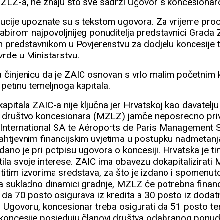
i ZLZ-a, ne znaju što sve sadrži Ugovor s koncesiona
itucije upoznate su s tekstom ugovora. Za vrijeme pr
odabirom najpovoljnijeg ponuditelja predstavnici Grada 
m predstavnikom u Povjerenstvu za dodjelu koncesije te
vrde u Ministarstvu.
na činjenicu da je ZAIC osnovan s vrlo malim početnim k
etinu temeljnoga kapitala.
kapitala ZAIC-a nije ključna jer Hrvatskoj kao davatelju
 u društvo koncesionara (MZLZ) jamče neposredno priv
International SA te Aéroports de Paris Management 
 zahtjevnim financijskim uvjetima u postupku nadmetan
 dano je pri potpisu ugovora o koncesiji. Hrvatska je
titila svoje interese. ZAIC ima obavezu dokapitalizira
astitim izvorima sredstava, za što je izdano i spomenu
 a sukladno dinamici gradnje, MZLZ će potrebna financ
 da 70 posto osigurava iz kredita a 30 posto iz dodatn
 Ugovoru, koncesionar treba osigurati da 51 posto te
a koncesije posjeduju članovi društva odabranog ponudi