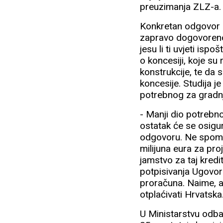
preuzimanja ZLZ-a.
Konkretan odgovor n
zapravo dogovoreno 
jesu li ti uvjeti ispoš
o koncesiji, koje s
konstrukcije, te da 
koncesije. Studija je
potrebnog za gradn
- Manji dio potrebnog
ostatak će se osigu
odgovoru. Ne spomi
milijuna eura za pro
jamstvo za taj kredi
potpisivanja Ugovora
proračuna. Naime, a
otplaćivati Hrvatska
U Ministarstvu odba