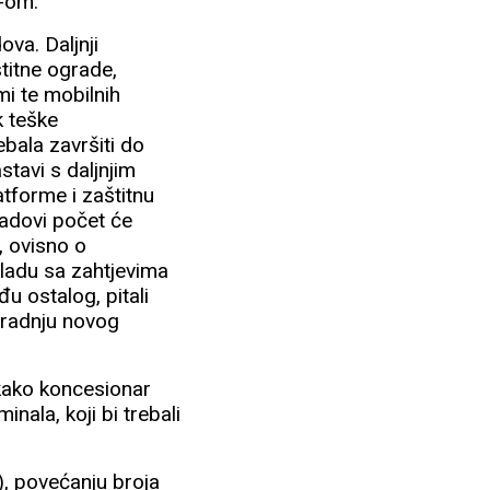
Z-om.
ova. Daljnji
štitne ograde,
mi te mobilnih
k teške
bala završiti do
stavi s daljnjim
atforme i zaštitnu
radovi počet će
 ovisno o
kladu sa zahtjevima
u ostalog, pitali
zgradnju novog
kako koncesionar
nala, koji bi trebali
e), povećanju broja