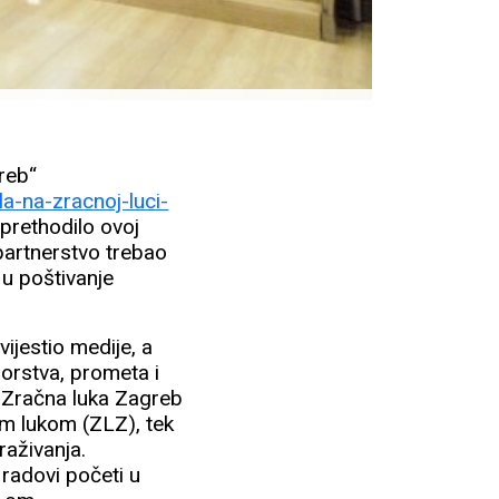
reb“
a-na-zracnoj-luci-
 prethodilo ovoj
o partnerstvo trebao
 u poštivanje
ijestio medije, a
morstva, prometa i
 Zračna luka Zagreb
m lukom (ZLZ), tek
raživanja.
radovi početi u