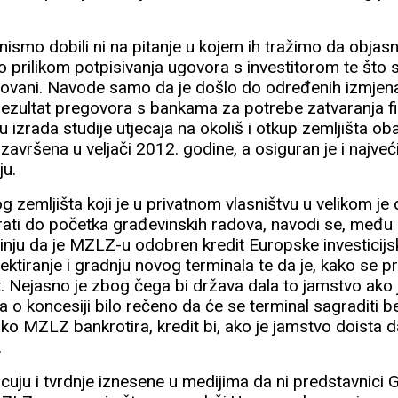
ismo dobili ni na pitanje u kojem ih tražimo da objasn
prilikom potpisivanja ugovora s investitorom te što 
tovani.
Navode samo da je došlo do određenih izmjen
u rezultat pregovora s bankama za potrebe zatvaranja f
su izrada studije utjecaja na okoliš i otkup zemljišta o
 završena u veljači 2012. godine, a osiguran je i najveć
ju.
 zemljišta koji je u privatnom vlasništvu u velikom je d
rati do početka građevinskih radova, navodi se, među 
nju da je MZLZ-u odobren kredit Europske investicij
jektiranje i gradnju novog terminala te da je, kako se p
t. Nejasno je zbog čega bi država dala to jamstvo ako 
 o koncesiji bilo rečeno da će se terminal sagraditi b
ko MZLZ bankrotira, kredit bi, ako je jamstvo doista 
.
cuju i tvrdnje iznesene u medijima da ni predstavnici