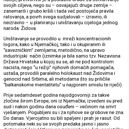
svojih ciljeva, nego su – osvajajući druge zemlje –
zanemarili i grubo kršili i tada već postojeća pravila
ratovanja, a povrh svega sudjelovali – izravno, ili
neizravno – u planiranju i uništavanju cijeloga jednog
naroda: Židova.
Uništavanje se provodilo u mreži koncentracionih
logora, kako u Njemačkoj, tako i u okupiranim ili
“savezničkim” zemljama; metodično, na upravo
industrijski način (iznimka je bila samo tzv. Nezavisna
Država Hrvatska u kojoj su se, ali ne pod kontrolom
nacista, nego “u režiji” njihovih domaćih pomagača,
ustaša, provodili paralelno holokaust nad Židovima i
genocid nad Srbima, ali metodama što su priličile
“balkanskome mentalitetu” u najgorem smislu te riječi).
Prije sedamdeset godina najodgovorniji za takve
zločine širom Evrope, oni iz Njemačke, izvedeni su pred
sud i nakon godinu dana osuđeni – većinom na smrt
vješanjem. Pogubljeni su i za njihove se grobove ne zna.
Do danas. Vjerojatno su bili spaljeni i prah je rasut. Od
potomaka neki su se svojih predaka javno i jasno