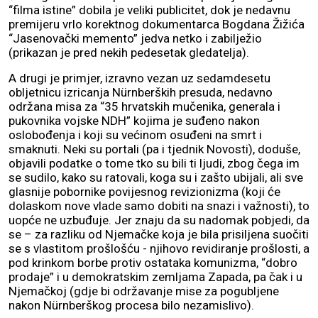
“filma istine” dobila je veliki publicitet, dok je nedavnu
premijeru vrlo korektnog dokumentarca Bogdana Žižića
“Jasenovački memento” jedva netko i zabilježio
(prikazan je pred nekih pedesetak gledatelja).
A drugi je primjer, izravno vezan uz sedamdesetu
obljetnicu izricanja Nürnberških presuda, nedavno
održana misa za “35 hrvatskih mučenika, generala i
pukovnika vojske NDH” kojima je suđeno nakon
oslobođenja i koji su većinom osuđeni na smrt i
smaknuti. Neki su portali (pa i tjednik Novosti), doduše,
objavili podatke o tome tko su bili ti ljudi, zbog čega im
se sudilo, kako su ratovali, koga su i zašto ubijali, ali sve
glasnije pobornike povijesnog revizionizma (koji će
dolaskom nove vlade samo dobiti na snazi i važnosti), to
uopće ne uzbuđuje. Jer znaju da su nadomak pobjedi, da
se – za razliku od Njemačke koja je bila prisiljena suočiti
se s vlastitom prošlošću - njihovo revidiranje prošlosti, a
pod krinkom borbe protiv ostataka komunizma, “dobro
prodaje” i u demokratskim zemljama Zapada, pa čak i u
Njemačkoj (gdje bi održavanje mise za pogubljene
nakon Nürnberškog procesa bilo nezamislivo).