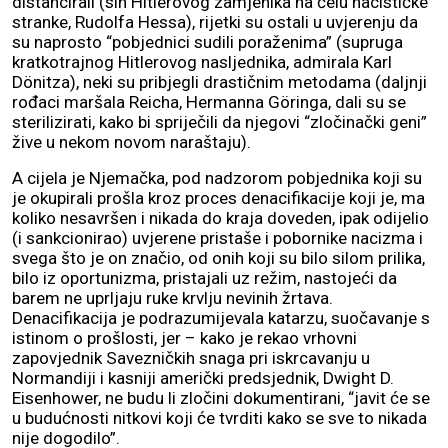
distancirali (sin Hitlerovog zamjenika na čelu nacističke
stranke, Rudolfa Hessa), rijetki su ostali u uvjerenju da
su naprosto “pobjednici sudili poraženima” (supruga
kratkotrajnog Hitlerovog nasljednika, admirala Karl
Dönitza), neki su pribjegli drastičnim metodama (daljnji
rođaci maršala Reicha, Hermanna Göringa, dali su se
sterilizirati, kako bi spriječili da njegovi “zločinački geni”
žive u nekom novom naraštaju).
A cijela je Njemačka, pod nadzorom pobjednika koji su
je okupirali prošla kroz proces denacifikacije koji je, ma
koliko nesavršen i nikada do kraja doveden, ipak odijelio
(i sankcionirao) uvjerene pristaše i pobornike nacizma i
svega što je on značio, od onih koji su bilo silom prilika,
bilo iz oportunizma, pristajali uz režim, nastojeći da
barem ne uprljaju ruke krvlju nevinih žrtava.
Denacifikacija je podrazumijevala katarzu, suočavanje s
istinom o prošlosti, jer – kako je rekao vrhovni
zapovjednik Savezničkih snaga pri iskrcavanju u
Normandiji i kasniji američki predsjednik, Dwight D.
Eisenhower, ne budu li zločini dokumentirani, “javit će se
u budućnosti nitkovi koji će tvrditi kako se sve to nikada
nije dogodilo”.