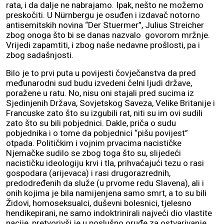
rata, i da dalje ne nabrajamo. Ipak, nešto ne možemo
preskočiti. U Nürnbergu je osuđen i izdavač notorno
antisemitskih novina “Der Stuermer”, Julius Streicher
zbog onoga što bi se danas nazvalo govorom mržnje.
Vrijedi zapamtiti, i zbog naše nedavne prošlosti, pa i
zbog sadašnjosti.
Bilo je to prvi puta u povijesti čovječanstva da pred
međunarodni sud budu izvedeni čelni ljudi države,
poražene u ratu. No, nisu oni stajali pred sucima iz
Sjedinjenih Država, Sovjetskog Saveza, Velike Britanije i
Francuske zato što su izgubili rat, niti su im ovi sudili
zato što su bili pobjednici. Dakle, priča o sudu
pobjednika i o tome da pobjednici “pišu povijest”
otpada. Političkim i vojnim prvacima nacističke
Njemačke sudilo se zbog toga što su, slijedeći
nacističku ideologiju krvi i tla, prihvaćajući tezu o rasi
gospodara (arijevaca) i rasi drugorazrednih,
predodređenih da služe (u prvome redu Slavena), ali i
onih kojima je bila namijenjena samo smrt, a to su bili
Židovi, homoseksualci, duševni bolesnici, tjelesno
hendikepirani, ne samo indoktrinirali najveći dio vlastite
nacije, pretvorivši je u poslušno oruđe za ostvarivanje