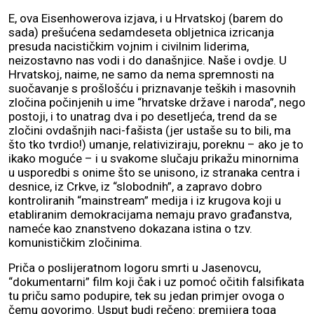
E, ova Eisenhowerova izjava, i u Hrvatskoj (barem do
sada) prešućena sedamdeseta obljetnica izricanja
presuda nacističkim vojnim i civilnim liderima,
neizostavno nas vodi i do današnjice. Naše i ovdje. U
Hrvatskoj, naime, ne samo da nema spremnosti na
suočavanje s prošlošću i priznavanje teških i masovnih
zločina počinjenih u ime “hrvatske države i naroda”, nego
postoji, i to unatrag dva i po desetljeća, trend da se
zločini ovdašnjih naci-fašista (jer ustaše su to bili, ma
što tko tvrdio!) umanje, relativiziraju, poreknu – ako je to
ikako moguće – i u svakome slučaju prikažu minornima
u usporedbi s onime što se unisono, iz stranaka centra i
desnice, iz Crkve, iz “slobodnih”, a zapravo dobro
kontroliranih “mainstream” medija i iz krugova koji u
etabliranim demokracijama nemaju pravo građanstva,
nameće kao znanstveno dokazana istina o tzv.
komunističkim zločinima.
Priča o poslijeratnom logoru smrti u Jasenovcu,
“dokumentarni” film koji čak i uz pomoć očitih falsifikata
tu priču samo podupire, tek su jedan primjer ovoga o
čemu govorimo. Usput budi rečeno: premijera toga