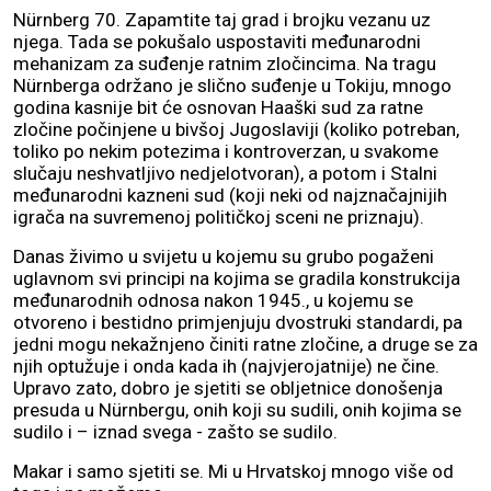
Nürnberg 70. Zapamtite taj grad i brojku vezanu uz
njega. Tada se pokušalo uspostaviti međunarodni
mehanizam za suđenje ratnim zločincima. Na tragu
Nürnberga održano je slično suđenje u Tokiju, mnogo
godina kasnije bit će osnovan Haaški sud za ratne
zločine počinjene u bivšoj Jugoslaviji (koliko potreban,
toliko po nekim potezima i kontroverzan, u svakome
slučaju neshvatljivo nedjelotvoran), a potom i Stalni
međunarodni kazneni sud (koji neki od najznačajnijih
igrača na suvremenoj političkoj sceni ne priznaju).
Danas živimo u svijetu u kojemu su grubo pogaženi
uglavnom svi principi na kojima se gradila konstrukcija
međunarodnih odnosa nakon 1945., u kojemu se
otvoreno i bestidno primjenjuju dvostruki standardi, pa
jedni mogu nekažnjeno činiti ratne zločine, a druge se za
njih optužuje i onda kada ih (najvjerojatnije) ne čine.
Upravo zato, dobro je sjetiti se obljetnice donošenja
presuda u Nürnbergu, onih koji su sudili, onih kojima se
sudilo i – iznad svega - zašto se sudilo.
Makar i samo sjetiti se. Mi u Hrvatskoj mnogo više od