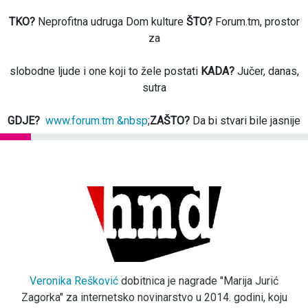
TKO?
Neprofitna udruga Dom kulture
ŠTO?
Forum.tm, prostor
za
slobodne ljude i one koji to žele postati
KADA?
Jučer, danas,
sutra
GDJE?
www.forum.tm &nbsp
;
ZAŠTO?
Da bi stvari bile jasnije
Veronika Rešković
dobitnica je nagrade "Marija Jurić
Zagorka" za internetsko novinarstvo u 2014. godini, koju