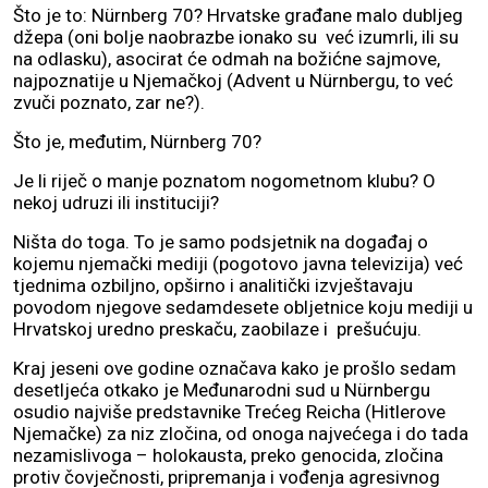
Što je to: Nürnberg 70? Hrvatske građane malo dubljeg
džepa (oni bolje naobrazbe ionako su već izumrli, ili su
na odlasku), asocirat će odmah na božićne sajmove,
najpoznatije u Njemačkoj (Advent u Nürnbergu, to već
zvuči poznato, zar ne?).
Što je, međutim, Nürnberg 70?
Je li riječ o manje poznatom nogometnom klubu? O
nekoj udruzi ili instituciji?
Ništa do toga. To je samo podsjetnik na događaj o
kojemu njemački mediji (pogotovo javna televizija) već
tjednima ozbiljno, opširno i analitički izvještavaju
povodom njegove sedamdesete obljetnice koju mediji u
Hrvatskoj uredno preskaču, zaobilaze i prešućuju.
Kraj jeseni ove godine označava kako je prošlo sedam
desetljeća otkako je Međunarodni sud u Nürnbergu
osudio najviše predstavnike Trećeg Reicha (Hitlerove
Njemačke) za niz zločina, od onoga najvećega i do tada
nezamislivoga – holokausta, preko genocida, zločina
protiv čovječnosti, pripremanja i vođenja agresivnog