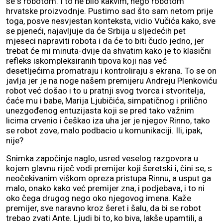
se s robotom. I to ne bilo kakvim, nego robotom
hrvatske proizvodnje. Pustimo sad što sam netom prije
toga, posve nesvjestan konteksta, vidio Vučića kako, sve
se pjeneći, najavljuje da će Srbija u sljedećih pet
mjeseci napraviti robota i da će to biti čudo jedno, jer
trebat će mi minuta-dvije da shvatim kako je to klasični
refleks iskompleksiranih tipova koji nas već
desetljećima promatraju i kontroliraju s ekrana. To se on
javlja jer je na noge našem premijeru Andreju Plenkoviću
robot već došao i to u pratnji svog tvorca i stvoritelja,
ćaće mu i babe, Marija Ljubičića, simpatičnog i prilično
unezgođenog entuzijasta koji se pred tako važnim
licima crvenio i češkao iza uha jer je njegov Rinno, tako
se robot zove, malo podbacio u komunikaciji. Ili, ipak,
nije?
Snimka započinje naglo, usred veselog razgovora u
kojem glavnu riječ vodi premijer koji šeretski i, čini se, s
neočekivanim viškom opreza pristupa Rinnu, a usput ga
malo, onako kako već premijer zna, i podjebava, i to ni
oko čega drugog nego oko njegovog imena. Kaže
premijer, sve naravno kroz šeret i šalu, da bi se robot
trebao zvati Ante. Ljudi bi to, ko biva, lakše upamtili, a