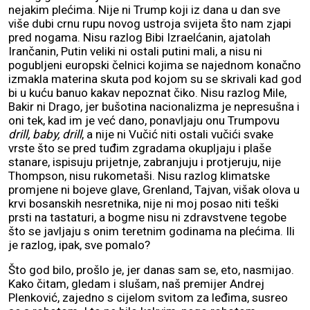
nejakim plećima. Nije ni Trump koji iz dana u dan sve
više dubi crnu rupu novog ustroja svijeta što nam zjapi
pred nogama. Nisu razlog Bibi Izraelćanin, ajatolah
Irančanin, Putin veliki ni ostali putini mali, a nisu ni
pogubljeni europski čelnici kojima se najednom konačno
izmakla materina skuta pod kojom su se skrivali kad god
bi u kuću banuo kakav nepoznat čiko. Nisu razlog Mile,
Bakir ni Drago, jer bušotina nacionalizma je nepresušna i
oni tek, kad im je već dano, ponavljaju onu Trumpovu
drill, baby, drill
, a nije ni Vučić niti ostali vučići svake
vrste što se pred tuđim zgradama okupljaju i plaše
stanare, ispisuju prijetnje, zabranjuju i protjeruju, nije
Thompson, nisu rukometaši. Nisu razlog klimatske
promjene ni bojeve glave, Grenland, Tajvan, višak olova u
krvi bosanskih nesretnika, nije ni moj posao niti teški
prsti na tastaturi, a bogme nisu ni zdravstvene tegobe
što se javljaju s onim teretnim godinama na plećima. Ili
je razlog, ipak, sve pomalo?
Što god bilo, prošlo je, jer danas sam se, eto, nasmijao.
Kako čitam, gledam i slušam, naš premijer Andrej
Plenković, zajedno s cijelom svitom za leđima, susreo