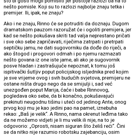
što bi gosti mogli pomisliti jer postoje razlozi da na to
nešto pomisle. Koji su to razlozi najbolje znaju tetka i
premijer. Ili, ipak, ne znaju?
Ako i ne znaju, Rinno će se potruditi da doznaju. Dugom
dramatskom pauzom razoružat će i ogoliti premijera, jer
kad se nešto pokušava skriti tad valja neprestano pričati
i sve oko sebe zapričavati, riječima zatrpati i pretrpati
septičku jamu, ne dati sugovorniku da dođe do riječi, a
ako štogod i progovori odmah i po njemu razmazati
nešto govana iz one iste jame, ali ako je sugovornik
posve hladan i zastrašujuće nepoznat, k tomu još
ispitivački šutljiv poput policijskog isljednika pred kojim
je sve vrijeme ovog i svih budućih svjetova, premijeru ne
ostane ništa drugo nego da se smijulji i, sad već
unezgođen poput Marija, ćaće i babe Rinnovog,
pogledava oko sebe, da bi konačno, pokušavajući
prekinuti neugodnu tišinu i uteći od jedinog Ante, onog
prvog koji mu je kao jedini pao na pamet, iznebuha
rekao: „Baš je velik“. A Rinno, nama okrenut leđima tako
da ne možemo vidjeti je li mu velik ili nije, na to je
odgovorio: „Oprosti, nisam siguran što želiš reći“. Čini
se da nitko nije razumio robotsku zajebanciju, osim