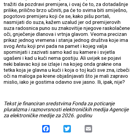
tražiti da pozdravi premijera, i ovaj će to, za dotadašnje
prilike, prilično brzo učiniti, pa će to svima biti smiješno,
pogotovo premijeru koji će se, kako pišu portali,
nasmijati do suza, kažem uzalud jer od premijerovih
suza radosnica puno su znakovitije njegove raskolačene
oči, gnječenje dlanova i vrtnja glavom. Veoma precizan
prikaz jednog vremena i stanja jednog društva koje ima
svog Antu koji prvi pada na pamet i kojeg valja
spominjati i zazivati samo kad su kamere i svjetla
ugašeni i kad u kući nema gostiju. Ali uvijek se pojavi
neki balavac koji se izlaje i na kojeg onda grakne ona
tetka koja je glavna u kući i koja o toj kući sve zna, izbeči
oči na maloga pa krene objašnjavati što je mali zapravo
mislio, iako je gostima odavno sve jasno. Ili, ipak, nije?
Tekst je financiran sredstvima Fonda za poticanje
pluralizma i raznovrsnosti elektroničkih medija Agencije
za elektroničke medije za 2026. godinu
Facebook
Twitter
Email