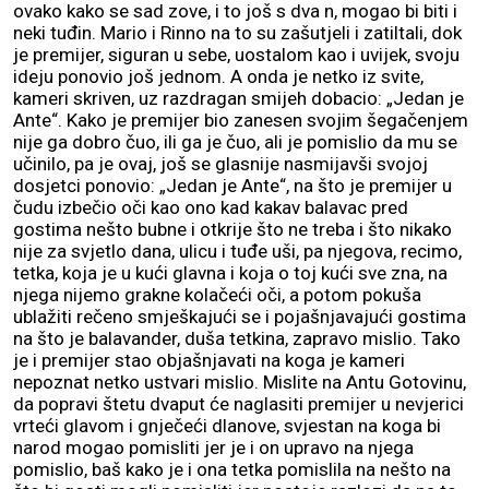
ovako kako se sad zove, i to još s dva n, mogao bi biti i
neki tuđin. Mario i Rinno na to su zašutjeli i zatiltali, dok
je premijer, siguran u sebe, uostalom kao i uvijek, svoju
ideju ponovio još jednom. A onda je netko iz svite,
kameri skriven, uz razdragan smijeh dobacio: „Jedan je
Ante“. Kako je premijer bio zanesen svojim šegačenjem
nije ga dobro čuo, ili ga je čuo, ali je pomislio da mu se
učinilo, pa je ovaj, još se glasnije nasmijavši svojoj
dosjetci ponovio: „Jedan je Ante“, na što je premijer u
čudu izbečio oči kao ono kad kakav balavac pred
gostima nešto bubne i otkrije što ne treba i što nikako
nije za svjetlo dana, ulicu i tuđe uši, pa njegova, recimo,
tetka, koja je u kući glavna i koja o toj kući sve zna, na
njega nijemo grakne kolačeći oči, a potom pokuša
ublažiti rečeno smješkajući se i pojašnjavajući gostima
na što je balavander, duša tetkina, zapravo mislio. Tako
je i premijer stao objašnjavati na koga je kameri
nepoznat netko ustvari mislio. Mislite na Antu Gotovinu,
da popravi štetu dvaput će naglasiti premijer u nevjerici
vrteći glavom i gnječeći dlanove, svjestan na koga bi
narod mogao pomisliti jer je i on upravo na njega
pomislio, baš kako je i ona tetka pomislila na nešto na