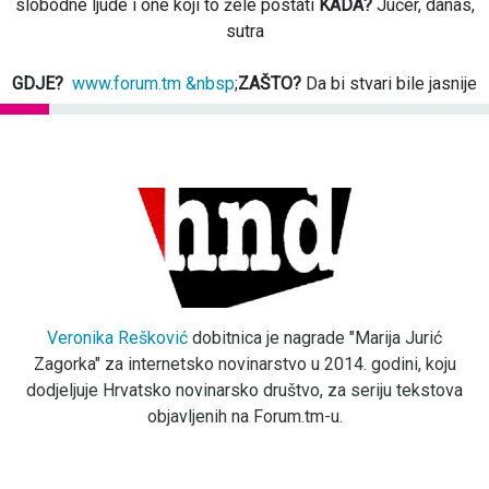
slobodne ljude i one koji to žele postati
KADA?
Jučer, danas,
sutra
GDJE?
www.forum.tm &nbsp
;
ZAŠTO?
Da bi stvari bile jasnije
Veronika Rešković
dobitnica je nagrade "Marija Jurić
Zagorka" za internetsko novinarstvo u 2014. godini, koju
dodjeljuje Hrvatsko novinarsko društvo, za seriju tekstova
objavljenih na Forum.tm-u.