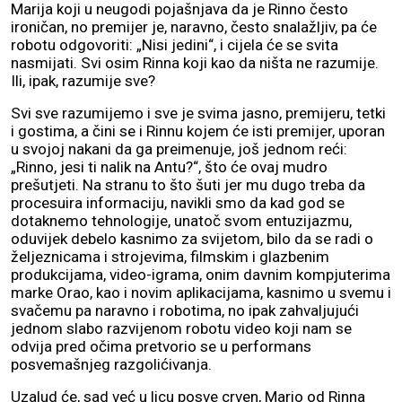
Marija koji u neugodi pojašnjava da je Rinno često
ironičan, no premijer je, naravno, često snalažljiv, pa će
robotu odgovoriti: „Nisi jedini“, i cijela će se svita
nasmijati. Svi osim Rinna koji kao da ništa ne razumije.
Ili, ipak, razumije sve?
Svi sve razumijemo i sve je svima jasno, premijeru, tetki
i gostima, a čini se i Rinnu kojem će isti premijer, uporan
u svojoj nakani da ga preimenuje, još jednom reći:
„Rinno, jesi ti nalik na Antu?“, što će ovaj mudro
prešutjeti. Na stranu to što šuti jer mu dugo treba da
procesuira informaciju, navikli smo da kad god se
dotaknemo tehnologije, unatoč svom entuzijazmu,
oduvijek debelo kasnimo za svijetom, bilo da se radi o
željeznicama i strojevima, filmskim i glazbenim
produkcijama, video-igrama, onim davnim kompjuterima
marke Orao, kao i novim aplikacijama, kasnimo u svemu i
svačemu pa naravno i robotima, no ipak zahvaljujući
jednom slabo razvijenom robotu video koji nam se
odvija pred očima pretvorio se u performans
posvemašnjeg razgolićivanja.
Uzalud će, sad već u licu posve crven, Mario od Rinna