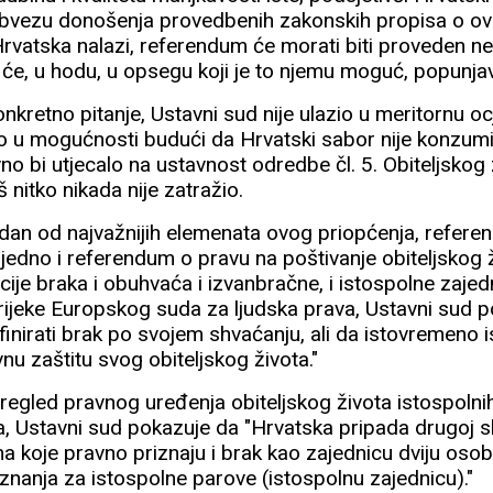
bvezu donošenja provedbenih zakonskih propisa o ovo
 Hrvatska nalazi, referendum će morati biti proveden n
će, u hodu, u opsegu koji je to njemu moguć, popunjav
kretno pitanje, Ustavni sud nije ulazio u meritornu oc
 bio u mogućnosti budući da Hrvatski sabor nije konzu
no bi utjecalo na ustavnost odredbe čl. 5. Obiteljskog 
 nitko nikada nije zatražio.
 jedan od najvažnijih elemenata ovog priopćenja, refer
 ujedno i referendum o pravu na poštivanje obiteljskog ž
nicije braka i obuhvaća i izvanbračne, i istospolne zajed
rijeke Europskog suda za ljudska prava, Ustavni sud p
inirati brak po svojem shvaćanju, ali da istovremeno i
nu zaštitu svog obiteljskog života."
regled pravnog uređenja obiteljskog života istospolni
 Ustavni sud pokazuje da "Hrvatska pripada drugoj s
ma koje pravno priznaju i brak kao zajednicu dviju osoba
riznanja za istospolne parove (istospolnu zajednicu)."