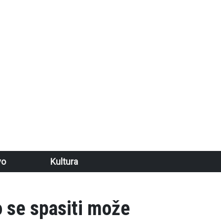
vo
Kultura
o se spasiti može