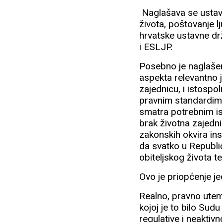
Naglašava se ustavn
života, poštovanje l
hrvatske ustavne d
i ESLJP.
Posebno je naglašeno,
aspekta relevantno j
zajednicu, i istosp
pravnim standardima 
smatra potrebnim is
brak životna zajedni
zakonskih okvira in
da svatko u Republi
obiteljskog života t
Ovo je priopćenje j
Realno, pravno uteme
kojoj je to bilo Su
regulative i neaktiv