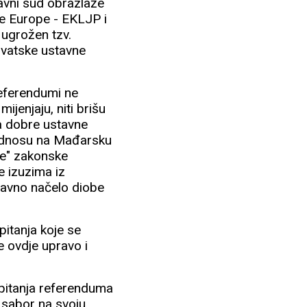
avni sud obrazlaže
e Europe - EKLJP i
 ugrožen tzv.
hrvatske ustavne
 referendumi ne
ijenjaju, niti brišu
da dobre ustavne
u odnosu na Mađarsku
ije" zakonske
e izuzima iz
ravno načelo diobe
pitanja koje se
e ovdje upravo i
 pitanja referenduma
i sabor na svoju