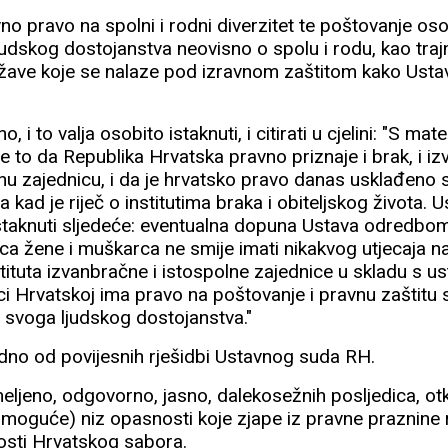
o pravo na spolni i rodni diverzitet te poštovanje oso
judskog dostojanstva neovisno o spolu i rodu, kao trajn
ržave koje se nalaze pod izravnom zaštitom kako Ust
 i to valja osobito istaknuti, i citirati u cjelini: "S ma
e to da Republika Hrvatska pravno priznaje i brak, i i
olnu zajednicu, i da je hrvatsko pravo danas usklađeno
kad je riječ o institutima braka i obiteljskog života. U
taknuti sljedeće: eventualna dopuna Ustava odredbom
ca žene i muškarca ne smije imati nikakvog utjecaja na 
stituta izvanbračne i istospolne zajednice u skladu s 
ci Hrvatskoj ima pravo na poštovanje i pravnu zaštitu
e svoga ljudskog dostojanstva."
edno od povijesnih rješidbi Ustavnog suda RH.
ljeno, odgovorno, jasno, dalekosežnih posljedica, otkl
du moguće) niz opasnosti koje zjape iz pravne praznin
nosti Hrvatskog sabora.