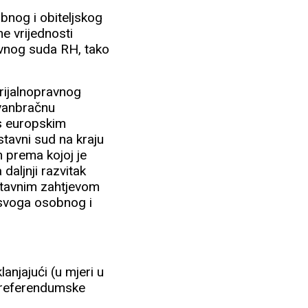
bnog i obiteljskog
e vrijednosti
avnog suda RH, tako
terijalnopravnog
zvanbračnu
 s europskim
stavni sud na kraju
 prema kojoj je
daljnji razvitak
ustavnim zahtjevom
 svoga osobnog i
anjajući (u mjeri u
e referendumske