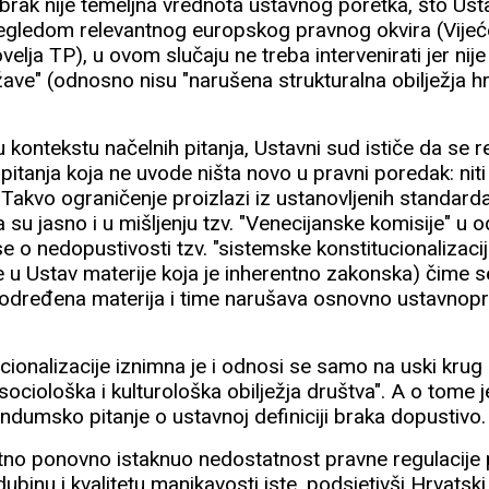
brak nije temeljna vrednota ustavnog poretka, što Ust
egledom relevantnog europskog pravnog okvira (Vijeć
elja TP), u ovom slučaju ne treba intervenirati jer nije
ržave" (odnosno nisu "narušena strukturalna obilježja 
k u kontekstu načelnih pitanja, Ustavni sud ističe da se
itanja koja ne uvode ništa novo u pravni poredak: niti m
Takvo ograničenje proizlazi iz ustanovljenih standar
a su jasno i u mišljenju tzv. "Venecijanske komisije" 
 se o nedopustivosti tzv. "sistemske konstitucionalizac
e u Ustav materije koja je inherentno zakonska) čime s
 određena materija i time narušava osnovno ustavnop
onalizacije iznimna je i odnosi se samo na uski krug 
ciološka i kulturološka obilježja društva". A o tome j
rendumsko pitanje o ustavnoj definiciji braka dopustivo.
tno ponovno istaknuo nedostatnost pravne regulacije
ubinu i kvalitetu manjkavosti iste, podsjetivši Hrvatsk