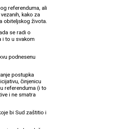
nog referenduma, ali
a vezanih, kako za
 obiteljskog života.
ada se radi o
a i to u svakom
takvu podnesenu
etanje postupka
ijativu, činjenicu
u referenduma (i to
ive i ne smatra
oje bi Sud zaštitio i