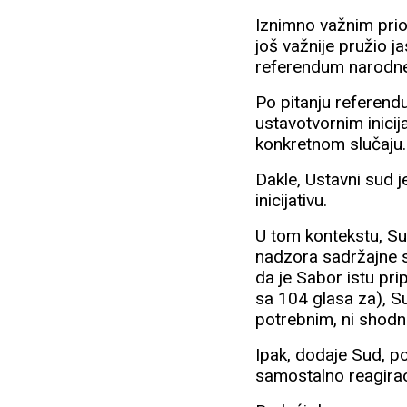
Iznimno važnim prio
još važnije pružio j
referendum narodne i
Po pitanju referendu
ustavotvornim inici
konkretnom slučaju.
Dakle, Ustavni sud 
inicijativu.
U tom kontekstu, Su
nadzora sadržajne su
da je Sabor istu pr
sa 104 glasa za), Su
potrebnim, ni shodni
Ipak, dodaje Sud, po
samostalno reagira