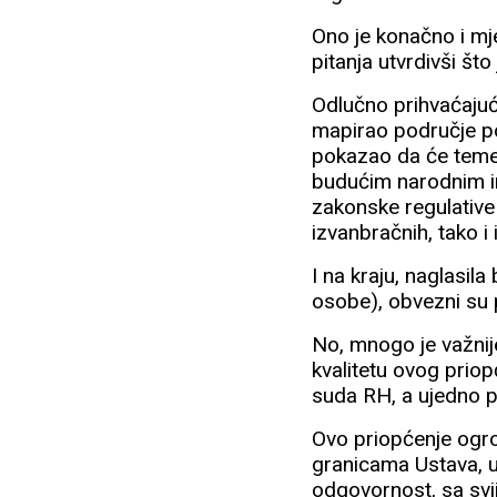
Ono je konačno i m
pitanja utvrdivši št
Odlučno prihvaćajući 
mapirao područje po
pokazao da će temeljn
budućim narodnim ini
zakonske regulative 
izvanbračnih, tako i
I na kraju, naglasila
osobe), obvezni su 
No, mnogo je važnij
kvalitetu ovog prio
suda RH, a ujedno p
Ovo priopćenje ogro
granicama Ustava, u
odgovornost, sa svij