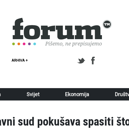
ARHIVA +
a
Svijet
Ekonomija
Društ
avni sud pokušava spasiti št