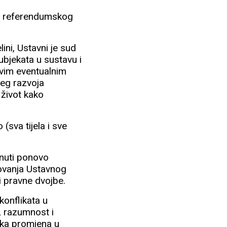
og referendumskog
lini, Ustavni je sud
bjekata u sustavu i
 svim eventualnim
jeg razvoja
 život kako
(sva tijela i sve
knuti ponovo
lovanja Ustavnog
i pravne dvojbe.
konflikata u
, razumnost i
jeka promjena u