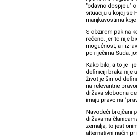
"odavno dospjelu" o
situaciju u kojoj se
manjkavostima koje 
S obzirom pak na kon
rečeno, jer to nije
mogućnost, a i izrav
po riječima Suda, još
Kako bilo, a to je i
definiciji braka nije
život je širi od defi
na relevantne pravo
država slobodna def
imaju pravo na "prav
Navodeći brojčani p
državama članicama,
zemalja, to jest oni
alternativni način p