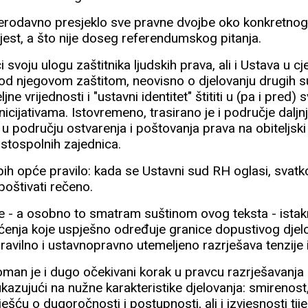
jerodavno presjeklo sve pravne dvojbe oko konkretn
o jest, a što nije doseg referendumskog pitanja.
svoju ulogu zaštitnika ljudskih prava, ali i Ustava u cje
d njegovom zaštitom, neovisno o djelovanju drugih su
e vrijednosti i "ustavni identitet" štititi u (pa i pred)
cijativama. Istovremeno, trasirano je i područje daljn
u području ostvarenja i poštovanja prava na obiteljski
 istospolnih zajednica.
 bih opće pravilo: kada se Ustavni sud RH oglasi, svatko 
poštivati rečeno.
e - a osobno to smatram suštinom ovog teksta - ista
pćenja koje uspješno određuje granice dopustivog dje
ravilno i ustavnopravno utemeljeno razrješava tenzije 
man je i dugo očekivani korak u pravcu razrješavanja 
kazujući na nužne karakteristike djelovanja: smirenost
ešću o dugoročnosti i postupnosti, ali i izvjesnosti ti