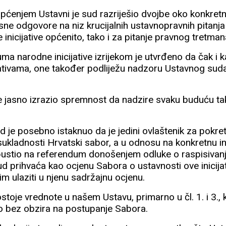
pćenjem Ustavni je sud razriješio dvojbe oko konkret
asne odgovore na niz krucijalnih ustavnopravnih pitanj
nicijative općenito, tako i za pitanje pravnog tretmana
ma narodne inicijative izrijekom je utvrđeno da čak i k
jativama, one također podliježu nadzoru Ustavnog sud
je jasno izrazio spremnost da nadzire svaku buduću 
d je posebno istaknuo da je jedini ovlaštenik za pokr
kladnosti Hrvatski sabor, a u odnosu na konkretnu inic
ipustio na referendum donošenjem odluke o raspisivanj
d prihvaća kao ocjenu Sabora o ustavnosti ove inicijat
m ulaziti u njenu sadržajnu ocjenu.
stoje vrednote u našem Ustavu, primarno u čl. 1. i 3., k
o bez obzira na postupanje Sabora.