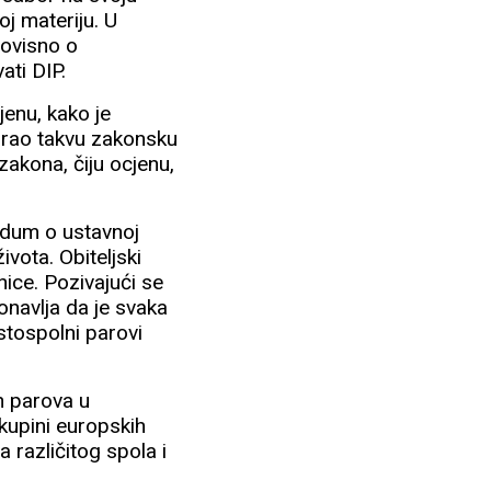
j materiju. U
eovisno o
ati DIP.
jenu, kako je
mirao takvu zakonsku
zakona, čiju ocjenu,
endum o ustavnoj
ivota. Obiteljski
nice. Pozivajući se
onavlja da je svaka
stospolni parovi
h parova u
kupini europskih
 različitog spola i