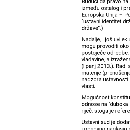
Budući da pravo na 
između ostalog i pr
Europska Unija – Pov
"ustavni identitet d
države".)
Nadalje, i još uvije
mogu provoditi oko p
postojeće odredbe. 
vladavine, a izražen
(lipanj 2013.). Radi
materije (prenošenj
nadzora ustavnosti
vlasti.
Mogućnost konstituci
odnose na "duboka so
riječ, stoga je refe
Ustavni sud je doda
i ponovno naglasio d