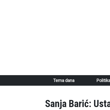
Skoči na glavni sadržaj
Main navigation
Tema dana
Politik
Sanja Barić: Ust