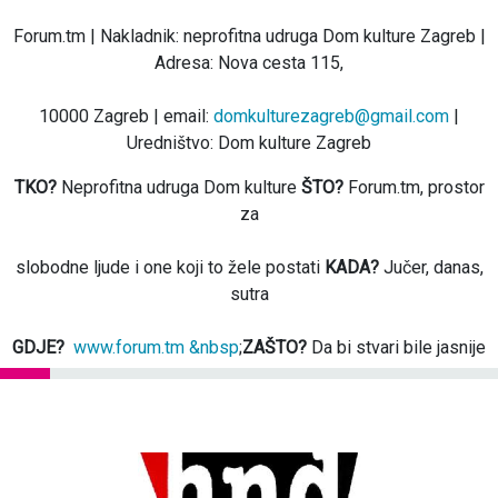
Forum.tm | Nakladnik: neprofitna udruga Dom kulture Zagreb |
Adresa: Nova cesta 115,
10000 Zagreb | email:
domkulturezagreb@gmail.com
|
Uredništvo: Dom kulture Zagreb
TKO?
Neprofitna udruga Dom kulture
ŠTO?
Forum.tm, prostor
za
slobodne ljude i one koji to žele postati
KADA?
Jučer, danas,
sutra
GDJE?
www.forum.tm &nbsp
;
ZAŠTO?
Da bi stvari bile jasnije