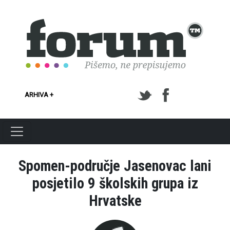
Skoči na glavni sadržaj
ARHIVA +
Spomen-područje Jasenovac lani
posjetilo 9 školskih grupa iz
Hrvatske