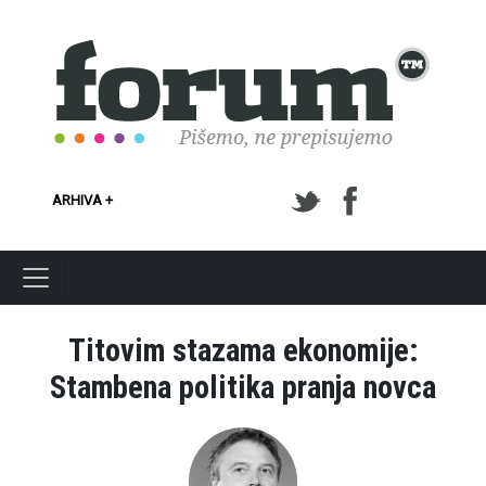
Skoči na glavni sadržaj
ARHIVA +
Titovim stazama ekonomije:
Stambena politika pranja novca