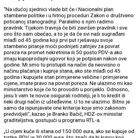
“Na idućoj sjednici vlade bit će i Nacionalni plan
stambene politike i u hitnoj proceduri Zakon o društveno
poticanoj stanogradnji. Paralelno s njim radimo
pravilnik. Tijekom travnja će biti završen pravilnik i sve
ono što sam obećao, a to je da će svi naši sugrađani
mlađi od 45 godina koji prvi put rješavaju svoje
stambeno pitanje moći podnijeti zahtjev za povrat
poreza na promet nekretnina ili 50 posto PDV-a ako
imaju kupoprodajni ugovor koji je potpisan nakon ove
godine. Mi smo tu pristupili na način da neovisno o
načinu plaćanja i kupnje stana, ako ste mlađi od 45
godina i kupujete stan primjerene veličine i primjerene
cijene, imate pravo na povrat poreza. Ne ulazimo mi kao
ministarstvo koje će to provoditi u porijeklo. Odnosno,
jesu li vam te novce osigurali roditelji, je li to kredit ili
neki drugi način iz ušteđevine. U to ne ulazimo. Bitno je
samo da ispunjavate one kriterije koje smo zakonom
predvidjeli“, kazao je Branko Bačić, HDZ-ov ministar
graditeljstva, gostujući u programu RTL-a.
„U cijeni kuće ili stana od 150.000 eura, ako se kupuje od
tvrtke, PDV je 30.000 eura, što znači da bi kupcu koji