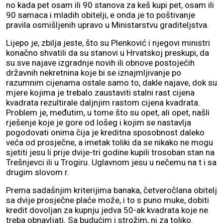
no kada pet osam ili 90 stanova za keš kupi pet, osam ili
90 samaca i mladih obitelji, e onda je to poštivanje
pravila osmišljenih upravo u Ministarstvu graditeljstva.
Lijepo je, zbilja jeste, što su Plenković i njegovi ministri
konačno shvatili da su stanovi u Hrvatskoj preskupi, da
su sve najave izgradnje novih ili obnove postojećih
državnih nekretnina koje bi se iznajmljivanje po
razumnim cijenama ostale samo to, dakle najave, dok su
mjere kojima je trebalo zaustaviti stalni rast cijena
kvadrata rezultirale daljnjim rastom cijena kvadrata.
Problem je, međutim, u tome što su opet, ali opet, našli
rješenje koje je gore od lošeg i kojim se nastavlja
pogodovati onima čija je kreditna sposobnost daleko
veća od prosječne, a imetak toliki da se nikako ne mogu
sjetiti jesu li prije dvije-tri godine kupili trosoban stan na
Trešnjevci ili u Trogiru. Uglavnom jesu u nečemu na t i sa
drugim slovom r.
Prema sadašnjim kriterijima banaka, četveročlana obitelj
sa dvije prosječne plaće može, i to s puno muke, dobiti
kredit dovoljan za kupnju jedva 50-ak kvadrata koje ne
treba obnavljati. Sa budućim i strožim, ni za toliko.