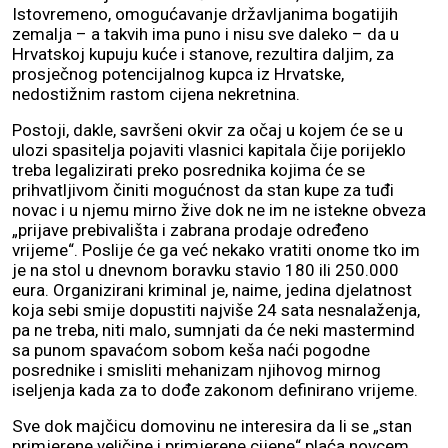
Istovremeno, omogućavanje državljanima bogatijih
zemalja – a takvih ima puno i nisu sve daleko – da u
Hrvatskoj kupuju kuće i stanove, rezultira daljim, za
prosječnog potencijalnog kupca iz Hrvatske,
nedostižnim rastom cijena nekretnina.
Postoji, dakle, savršeni okvir za očaj u kojem će se u
ulozi spasitelja pojaviti vlasnici kapitala čije porijeklo
treba legalizirati preko posrednika kojima će se
prihvatljivom činiti mogućnost da stan kupe za tuđi
novac i u njemu mirno žive dok ne im ne istekne obveza
„prijave prebivališta i zabrana prodaje određeno
vrijeme“. Poslije će ga već nekako vratiti onome tko im
je na stol u dnevnom boravku stavio 180 ili 250.000
eura. Organizirani kriminal je, naime, jedina djelatnost
koja sebi smije dopustiti najviše 24 sata nesnalaženja,
pa ne treba, niti malo, sumnjati da će neki mastermind
sa punom spavaćom sobom keša naći pogodne
posrednike i smisliti mehanizam njihovog mirnog
iseljenja kada za to dođe zakonom definirano vrijeme.
Sve dok majčicu domovinu ne interesira da li se „stan
primjerene veličine i primjerene cijene“ plaća novcem