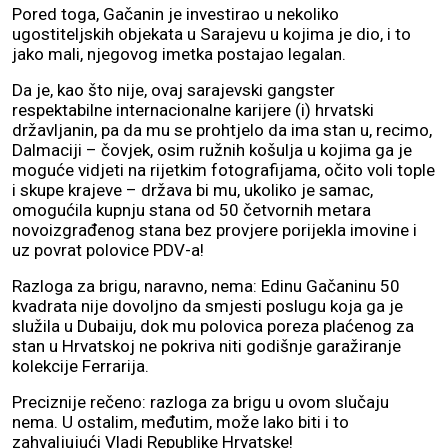
Pored toga, Gačanin je investirao u nekoliko
ugostiteljskih objekata u Sarajevu u kojima je dio, i to
jako mali, njegovog imetka postajao legalan.
Da je, kao što nije, ovaj sarajevski gangster
respektabilne internacionalne karijere (i) hrvatski
državljanin, pa da mu se prohtjelo da ima stan u, recimo,
Dalmaciji – čovjek, osim ružnih košulja u kojima ga je
moguće vidjeti na rijetkim fotografijama, očito voli tople
i skupe krajeve – država bi mu, ukoliko je samac,
omogućila kupnju stana od 50 četvornih metara
novoizgrađenog stana bez provjere porijekla imovine i
uz povrat polovice PDV-a!
Razloga za brigu, naravno, nema: Edinu Gačaninu 50
kvadrata nije dovoljno da smjesti poslugu koja ga je
služila u Dubaiju, dok mu polovica poreza plaćenog za
stan u Hrvatskoj ne pokriva niti godišnje garažiranje
kolekcije Ferrarija.
Preciznije rečeno: razloga za brigu u ovom slučaju
nema. U ostalim, međutim, može lako biti i to
zahvaljujući Vladi Republike Hrvatske!