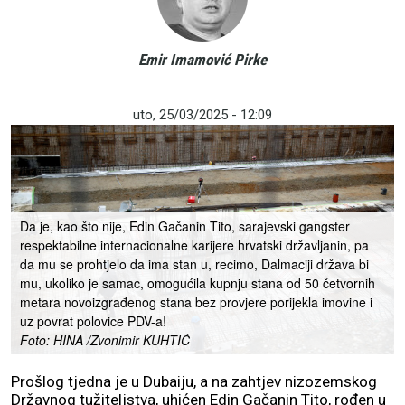
Emir Imamović Pirke
uto, 25/03/2025 - 12:09
Da je, kao što nije, Edin Gačanin Tito, sarajevski gangster
respektabilne internacionalne karijere hrvatski državljanin, pa
da mu se prohtjelo da ima stan u, recimo, Dalmaciji država bi
mu, ukoliko je samac, omogućila kupnju stana od 50 četvornih
metara novoizgrađenog stana bez provjere porijekla imovine i
uz povrat polovice PDV-a!
Foto: HINA /Zvonimir KUHTIĆ
Prošlog tjedna je u Dubaiju, a na zahtjev nizozemskog
Državnog tužiteljstva, uhićen Edin Gačanin Tito, rođen u