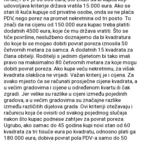
udovoljava kriterije država vratila 15.000 eura. Ako se
stan ili kuća kupuje od privatne osobe, onda se ne plaća
PDV, nego porez na promet nekretnina od tri posto. To
znači da na cijenu od 150.000 eura kupac treba platiti
dodatnih 4500 eura, koje će mu država vratiti. Što se
tiče površine, neslužbeno doznajemo da bi kvadratura
do koje bi se mogao dobiti povrat poreza iznosila 50
četvornih metara za samca. A dodatnih 15 kvadrata za
člana obitelji. Roditelji s jednim djetetom bi tako imali
pravo na maksimalno 80 četvornih metara za koje mogu
dobiti povrat poreza. Ako kupe veću nekretninu, za višak
kvadrata olakšica ne vrijedi. Važan kriterij je i cijena. Za
svako mjesto će se računati prosječne cijene kvadrata, a
u većim gradovima i cijene u određenom kvartu ili čak
zgradi. Jer velike su razlike u cijeni između pojedinih
gradova, a u većim gradovima su značajne razlike
između različitih dijelova grada. Ovi kriteriji otežavaju i
računicu koja će ovisiti od svakog pojedinog slučaja
nakon što kupac podnese zahtjev za povrat poreza.
Ugrubo, ako samac do 45 godina kupi novi stan od 60
kvadrata za tri tisuće eura po kvadratu, odnosno plati ga
180.000 eura, dobiva povrat pola PDV-a samo do 50