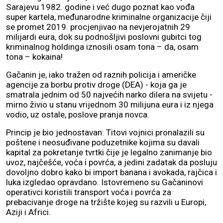
Sarajevu 1982. godine i već dugo poznat kao vođa
super kartela, međunarodne kriminalne organizacije čiji
se promet 2019. procjenjivao na nevjerojatnih 29
milijardi eura, dok su podnošljivi poslovni gubitci tog
kriminalnog holdinga iznosili osam tona – da, osam
tona – kokaina!
Gačanin je, iako tražen od raznih policija i američke
agencije za borbu protiv droge (DEA) - koja ga je
smatrala jednim od 50 najvećih narko dilera na svijetu -
mirno živio u stanu vrijednom 30 milijuna eura i iz njega
vodio, uz ostale, poslove pranja novca.
Princip je bio jednostavan: Titovi vojnici pronalazili su
poštene i neosuđivane poduzetnike kojima su davali
kapital za pokretanje tvrtki čije je legalno zanimanje bio
uvoz, najčešće, voća i povrća, a jedini zadatak da posluju
dovoljno dobro kako bi import banana i avokada, rajčica i
luka izgledao opravdano. Istovremeno su Gačaninovi
operativci koristili transport voća i povrća za
prebacivanje droge na tržište kojeg su razvili u Europi,
Aziji i Africi.