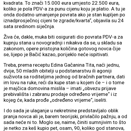
kvadrata. To znači 15.000 eura umjesto 22.500 eura,
koliko je pola PDV-a za punu cijenu koju je platio. A tu je
onda dodatno umanjenje povrata ako je stan kupljen po
iznadprosječnoj cijeni te zgrade/kvarta“, objavila su 24
sata sredinom siječnja.
Živa će, dakle, muka biti osigurati dio povrata PDV-a za
kupnju stana u novogradnji i nikakva da se, u skladu sa
zakonom, opere pristojna količina gotovog novca čije
se, lijepo je Bačić kazao, porijeklo neće ispitivati.
Treba, prema receptu Edina Gačanina Tita, naći jednu,
dvije, 50 mladih obitelji u podstanarstvu ili agoniji
suživota sa roditeljima jednog od bračnih partnera, dati
im lovu na ruke, reći da kupe stan u kojem će – i o tome
je majčica domovina mislila – imati „obvezu prijave
prebivališta i zabranu prodaje određeno vrijeme“ i iz
kojeg će, kada prođe „određeno vrijeme“, iseliti.
I do sada je ulaganje u nekretnine predstavljalo oblik
pranja novca ali je, barem teorijski, privlačilo pažnju, a od
sada neće ni to. Moglo se, naime, činiti sumnjivim to što
je netko za keš kupio pet, osam, 90, koliko god stanova,