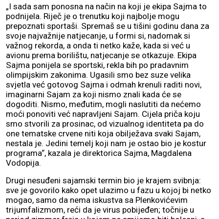
„I sada sam ponosna na način na koji je ekipa Sajma to
podnijela. Riječ je o trenutku koji najbolje mogu
prepoznati sportaši. Spremaš se u tišini godinu dana za
svoje najvažnije natjecanje, u formi si, nadomak si
važnog rekorda, a onda ti netko kaže, kada si već u
avionu prema borilištu, natjecanje se otkazuje. Ekipa
Sajma ponijela se sportski, rekla bih po pradavnim
olimpijskim zakonima. Ugasili smo bez suze velika
svjetla već gotovog Sajma i odmah krenuli raditi novi,
imaginarni Sajam za koji nismo znali kada će se
dogoditi. Nismo, međutim, mogli naslutiti da nećemo
moći ponoviti već napravljeni Sajam. Cijela priča koju
smo stvorili za prosinac, od vizualnog identiteta pa do
one tematske crvene niti koja obilježava svaki Sajam,
nestala je. Jedini temelj koji nam je ostao bio je kostur
programa“, kazala je direktorica Sajma, Magdalena
Vodopija.
Drugi nesuđeni sajamski termin bio je krajem svibnja:
sve je govorilo kako opet ulazimo u fazu u kojoj bi netko
mogao, samo da nema iskustva sa Plenkovićevim
trijumfalizmom, reći da je virus pobijeđen; točnije u