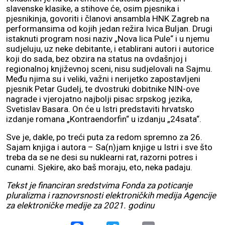
slavenske klasike, a stihove će, osim pjesnika i
pjesnikinja, govoriti i članovi ansambla HNK Zagreb na
performansima od kojih jedan režira Ivica Buljan. Drugi
istaknuti program nosi naziv „Nova lica Pule“ i u njemu
sudjeluju, uz neke debitante, i etablirani autori i autorice
koji do sada, bez obzira na status na ovdašnjoj i
regionalnoj književnoj sceni, nisu sudjelovali na Sajmu.
Među njima su i veliki, važni i nerijetko zapostavljeni
pjesnik Petar Gudelj, te dvostruki dobitnike NIN-ove
nagrade i vjerojatno najbolji pisac srpskog jezika,
Svetislav Basara. On će u Istri predstaviti hrvatsko
izdanje romana „Kontraendorfin“ u izdanju „24sata“.
Sve je, dakle, po treći puta za redom spremno za 26.
Sajam knjiga i autora – Sa(n)jam knjige u Istri i sve što
treba da se ne desi su nuklearni rat, razorni potres i
cunami. Sjekire, ako baš moraju, eto, neka padaju.
Tekst je financiran sredstvima Fonda za poticanje
pluralizma i raznovrsnosti elektroničkih medija Agencije
za elektroničke medije za 2021. godinu