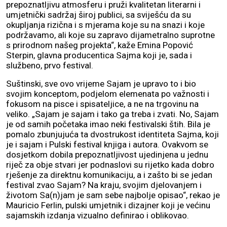
prepoznatljivu atmosferu i pruži kvalitetan literarni i
umjetnički sadržaj široj publici, sa sviješću da su
okupljanja rizična i s mjerama koje su na snazi i koje
podržavamo, ali koje su zapravo dijametralno suprotne
s prirodnom našeg projekta“, kaže Emina Popović
Sterpin, glavna producentica Sajma koji je, sada i
službeno, prvo festival.
Suštinski, sve ovo vrijeme Sajam je upravo to i bio
svojim konceptom, podjelom elemenata po važnosti i
fokusom na pisce i spisateljice, a ne na trgovinu na
veliko. „Sajam je sajam i tako ga treba i zvati. No, Sajam
je od samih početaka imao neki festivalski štih. Bila je
pomalo zbunjujuća ta dvostrukost identiteta Sajma, koji
je i sajam i Pulski festival knjiga i autora. Ovakvom se
dosjetkom dobila prepoznatljivost ujedinjena u jednu
riječ za obje stvari jer podnaslovi su rijetko kada dobro
rješenje za direktnu komunikaciju, a i zašto bi se jedan
festival zvao Sajam? Na kraju, svojim djelovanjem i
životom Sa(n)jam je sam sebe najbolje opisao“, rekao je
Mauricio Ferlin, pulski umjetnik i dizajner koji je većinu
sajamskih izdanja vizualno definirao i oblikovao.