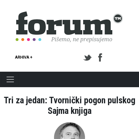
Skoči na glavni sadržaj
ARHIVA +
Tri za jedan: Tvornički pogon pulskog
Sajma knjiga