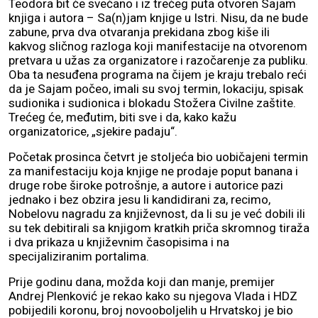
Teodora bit će svečano i iz trećeg puta otvoren Sajam
knjiga i autora – Sa(n)jam knjige u Istri. Nisu, da ne bude
zabune, prva dva otvaranja prekidana zbog kiše ili
kakvog sličnog razloga koji manifestacije na otvorenom
pretvara u užas za organizatore i razočarenje za publiku.
Oba ta nesuđena programa na čijem je kraju trebalo reći
da je Sajam počeo, imali su svoj termin, lokaciju, spisak
sudionika i sudionica i blokadu Stožera Civilne zaštite.
Trećeg će, međutim, biti sve i da, kako kažu
organizatorice, „sjekire padaju“.
Početak prosinca četvrt je stoljeća bio uobičajeni termin
za manifestaciju koja knjige ne prodaje poput banana i
druge robe široke potrošnje, a autore i autorice pazi
jednako i bez obzira jesu li kandidirani za, recimo,
Nobelovu nagradu za književnost, da li su je već dobili ili
su tek debitirali sa knjigom kratkih priča skromnog tiraža
i dva prikaza u književnim časopisima i na
specijaliziranim portalima.
Prije godinu dana, možda koji dan manje, premijer
Andrej Plenković je rekao kako su njegova Vlada i HDZ
pobijedili koronu, broj novooboljelih u Hrvatskoj je bio