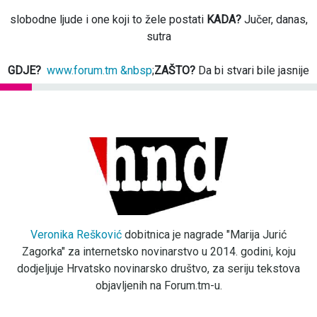
slobodne ljude i one koji to žele postati
KADA?
Jučer, danas,
sutra
GDJE?
www.forum.tm &nbsp
;
ZAŠTO?
Da bi stvari bile jasnije
Veronika Rešković
dobitnica je nagrade "Marija Jurić
Zagorka" za internetsko novinarstvo u 2014. godini, koju
dodjeljuje Hrvatsko novinarsko društvo, za seriju tekstova
objavljenih na Forum.tm-u.