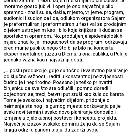
period zimmer freia u kojem ne smijemo biti bolesni, a
moramo gostoljubivi. I opet je ono najvažnije bilo
spremno - znali su se, dakle, mjesto, vrijeme, program,
sudionici i sudionice i da, odlukom organizatora Sajam
je preformuliran i preformatiran u festival sa prodajnim
dijelom ustrojenim kao i bilo koja knjižara ili dućan sa
sportskom opremom. No, produljenje epidemioloških
mjera značilo je i mogućnost da se programi održavaju
pred manje publike nego što bi je bilo na koncertu
eksperimentalnog jazza u Dicmu, a ona, publika, u Puli je
jednako važna kao i najvažniji gosti.
„U poslu produkcije, gdje su točno i kvalitetno planiranje
od ključne važnosti, raditi u konstantnoj neizvjesnosti
čudno je i neprirodno. Posebno je teško prihvatiti
činjenicu da sve što ste odlučili i pomno doradili
odjednom se, treći, četvrti put sruši kao kula od karata.
Tome je svakako, i najvećim dijelom, pridonijelo
neimanje stalnog i sigurnog mjesta održavanja pa je
svaki novi termin i svako novo planiranje donosilo i
izmjene u cjelokupnoj postavci i konceptu projekta.
Najveći je izazov svakako pomiriti želju da se Sajam
knjiga održi u punom sjaju, da zadrži svoju