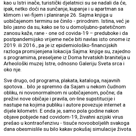
kao u Istri inače, turistički djelatnici su se nadali da će,
ipak, netko doći na sunčanje, kupanje i u apartman sa
klimom i wi-fijem i planiranje 26. Sajma knjiga u
uobičajenom terminu se činilo - prirodnim. Istina, već je
bilo jasno da su, kako se to u domoljubno-patetičnom
zanosu kaže, rane - one od covida-19 – preduboke i da
postpandemijsko vrijeme neće biti navlas isto onome iz
2019. ili 2016., pa je iz epidemiološko-financijskih
razloga promijenjena lokacija Sajma: knjige su, zajedno
s programima, preseljene iz Doma hrvatskih branitelja u
Arheološki muzej Istre, odnosno Galeriju Sveta srca i
oko nje.
Sve drugo, od programa, plakata, kataloga, najavnih
spotova... bilo je spremno da Sajam u nekom čudnom
obliku, ni novonormalnom ni uobičajenom, počne; da
preživi nove običaje i pravila, on-line supstitucije i
nastupe na kojima publiku i autore povezuje internet a
dijele kilometri. E onda je, samo pola godine nakon
objave pobjede nad covidom-19, živahni azijski virus
prešao u kontraofenzivu - tisuće novooboljelih svakoga
dana obesmislile su bilo kakav pokušaj simulacije života.