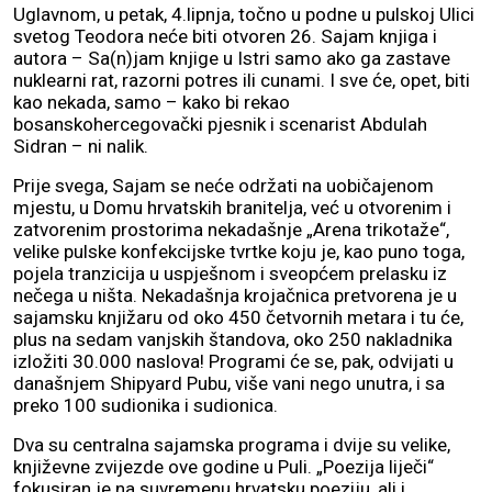
Uglavnom, u petak, 4.lipnja, točno u podne u pulskoj Ulici
svetog Teodora neće biti otvoren 26. Sajam knjiga i
autora – Sa(n)jam knjige u Istri samo ako ga zastave
nuklearni rat, razorni potres ili cunami. I sve će, opet, biti
kao nekada, samo – kako bi rekao
bosanskohercegovački pjesnik i scenarist Abdulah
Sidran – ni nalik.
Prije svega, Sajam se neće održati na uobičajenom
mjestu, u Domu hrvatskih branitelja, već u otvorenim i
zatvorenim prostorima nekadašnje „Arena trikotaže“,
velike pulske konfekcijske tvrtke koju je, kao puno toga,
pojela tranzicija u uspješnom i sveopćem prelasku iz
nečega u ništa. Nekadašnja krojačnica pretvorena je u
sajamsku knjižaru od oko 450 četvornih metara i tu će,
plus na sedam vanjskih štandova, oko 250 nakladnika
izložiti 30.000 naslova! Programi će se, pak, odvijati u
današnjem Shipyard Pubu, više vani nego unutra, i sa
preko 100 sudionika i sudionica.
Dva su centralna sajamska programa i dvije su velike,
književne zvijezde ove godine u Puli. „Poezija liječi“
fokusiran je na suvremenu hrvatsku poeziju, ali i