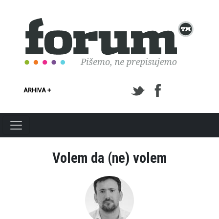
Skoči na glavni sadržaj
ARHIVA +
Volem da (ne) volem