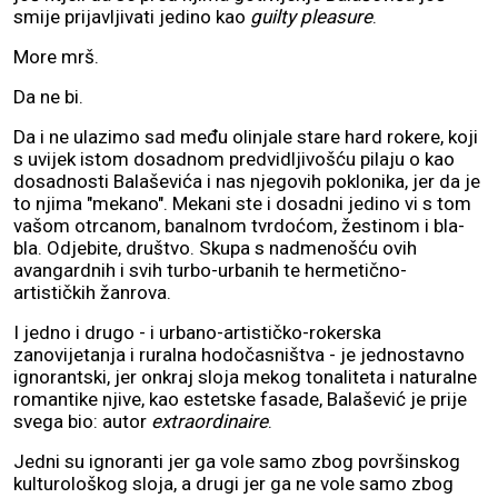
smije prijavljivati jedino kao
guilty pleasure
.
More mrš.
Da ne bi.
Da i ne ulazimo sad među olinjale stare hard rokere, koji
s uvijek istom dosadnom predvidljivošću pilaju o kao
dosadnosti Balaševića i nas njegovih poklonika, jer da je
to njima "mekano". Mekani ste i dosadni jedino vi s tom
vašom otrcanom, banalnom tvrdoćom, žestinom i bla-
bla. Odjebite, društvo. Skupa s nadmenošću ovih
avangardnih i svih turbo-urbanih te hermetično-
artističkih žanrova.
I jedno i drugo - i urbano-artističko-rokerska
zanovijetanja i ruralna hodočasništva - je jednostavno
ignorantski, jer onkraj sloja mekog tonaliteta i naturalne
romantike njive, kao estetske fasade, Balašević je prije
svega bio: autor
extraordinaire
.
Jedni su ignoranti jer ga vole samo zbog površinskog
kulturološkog sloja, a drugi jer ga ne vole samo zbog