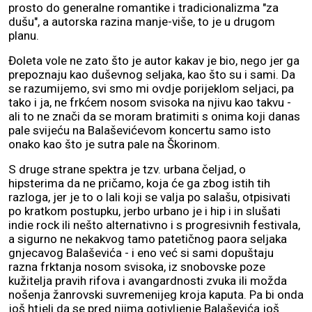
prosto do generalne romantike i tradicionalizma "za
dušu", a autorska razina manje-više, to je u drugom
planu.
Đoleta vole ne zato što je autor kakav je bio, nego jer ga
prepoznaju kao duševnog seljaka, kao što su i sami. Da
se razumijemo, svi smo mi ovdje porijeklom seljaci, pa
tako i ja, ne frkćem nosom svisoka na njivu kao takvu -
ali to ne znači da se moram bratimiti s onima koji danas
pale svijeću na Balaševićevom koncertu samo isto
onako kao što je sutra pale na Škorinom.
S druge strane spektra je tzv. urbana čeljad, o
hipsterima da ne pričamo, koja će ga zbog istih tih
razloga, jer je to o lali koji se valja po salašu, otpisivati
po kratkom postupku, jerbo urbano je i hip i in slušati
indie rock ili nešto alternativno i s progresivnih festivala,
a sigurno ne nekakvog tamo patetičnog paora seljaka
gnjecavog Balaševića - i eno već si sami dopuštaju
razna frktanja nosom svisoka, iz snobovske poze
kužitelja pravih rifova i avangardnosti zvuka ili možda
nošenja žanrovski suvremenijeg kroja kaputa. Pa bi onda
još htjeli da se pred njima gotivljenje Balaševića još