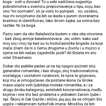
koga - svih u dvorani! To u sebi sadržava sugestiju
pobratimstva u svemiru, prepoznavanja u tipu, soju, kao
ono "mi normalni", on je volio to pumpati... no, osobno,
nije mi svojstveno da bih se ikada s punim dvoranama
bratimio ili identificirao, tako širom šajke, sa svima bez
razlike. Ni za boga.
Pazio sam da oko Balaševića budem s oba oka otvorena
- baš zbog armije balaševićevaca. Jer, vidim: kako sad
moj soj i moj tip kad su tu hodočasničke brigade za koje
inače znam da ni o čemu drugome u životu i u muzici s
njima ne bih našao zajednički jezik? Ali Đoleta mi eto
vole! Strastveno.
Dobar dio publike padao je na taj njegov poznati sloj
generalne romantike, i kao drugo, sloj tradicionalizma,
nostalgije, i uostalom ruralnosti, te njiva te gnjecavo,
koji mu je omogućavao da postane ikona za široke
mase uopće svih ljubitelja molske romantike, a i za
drugu široku kategoriju, estetskih konzervativaca, među
kojima i one što bez problema s jednakim žarom ljube i
npr. Škoru ili čak Gazde i slično, puj puj da se otrljam što
uopće i reklamiram turbofolk imena. Mnoštvu će biti