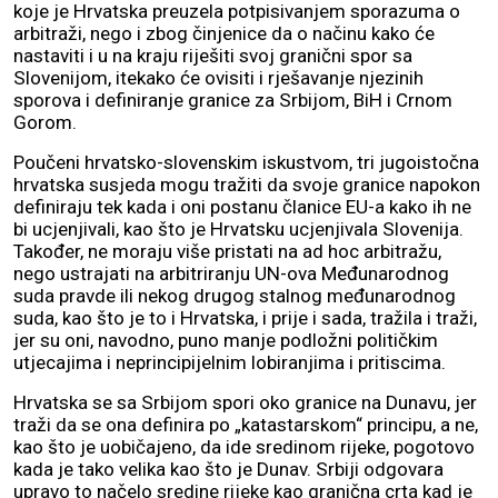
koje je Hrvatska preuzela potpisivanjem sporazuma o
arbitraži, nego i zbog činjenice da o načinu kako će
nastaviti i u na kraju riješiti svoj granični spor sa
Slovenijom, itekako će ovisiti i rješavanje njezinih
sporova i definiranje granice za Srbijom, BiH i Crnom
Gorom.
Poučeni hrvatsko-slovenskim iskustvom, tri jugoistočna
hrvatska susjeda mogu tražiti da svoje granice napokon
definiraju tek kada i oni postanu članice EU-a kako ih ne
bi ucjenjivali, kao što je Hrvatsku ucjenjivala Slovenija.
Također, ne moraju više pristati na ad hoc arbitražu,
nego ustrajati na arbitriranju UN-ova Međunarodnog
suda pravde ili nekog drugog stalnog međunarodnog
suda, kao što je to i Hrvatska, i prije i sada, tražila i traži,
jer su oni, navodno, puno manje podložni političkim
utjecajima i neprincipijelnim lobiranjima i pritiscima.
Hrvatska se sa Srbijom spori oko granice na Dunavu, jer
traži da se ona definira po „katastarskom“ principu, a ne,
kao što je uobičajeno, da ide sredinom rijeke, pogotovo
kada je tako velika kao što je Dunav. Srbiji odgovara
upravo to načelo sredine rijeke kao granična crta kad je