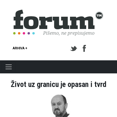
Skoči na glavni sadržaj
ARHIVA +
Život uz granicu je opasan i tvrd