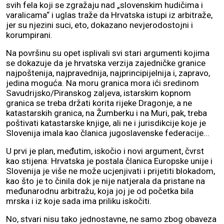
svih fela koji se zgražaju nad „slovenskim hudičima i
varalicama“ i uglas traže da Hrvatska istupi iz arbitraže,
jer su njezini suci, eto, dokazano nevjerodostojni i
korumpirani.
Na površinu su opet isplivali svi stari argumenti kojima
se dokazuje da je hrvatska verzija zajedničke granice
najpoštenija, najpravednija, najprincipijelnija i, zapravo,
jedina moguća. Na moru granica mora ići sredinom
Savudrijsko/Piranskog zaljeva, istarskim kopnom
granica se treba držati korita rijeke Dragonje, a ne
katastarskih granica, na Žumberku i na Muri, pak, treba
poštivati katastarske knjige, ali ne i jurisdikcije koje je
Slovenija imala kao članica jugoslavenske federacije...
U prvi je plan, međutim, iskočio i novi argument, čvrst
kao stijena: Hrvatska je postala članica Europske unije i
Slovenija je više ne može ucjenjivati i prijetiti blokadom,
kao što je to činila dok je nije natjerala da pristane na
međunarodnu arbitražu, koja joj je od početka bila
mrska i iz koje sada ima priliku iskočiti.
No, stvari nisu tako jednostavne, ne samo zbog obaveza