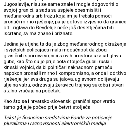
Jugoslavije, nisu se same znale i mogle dogovoriti o
svojoj granici, a sada su uspjele obesmisliti i
međunarodnu arbitražu koja im je trebala pomoći
pronaći mirno rješenje, pa je gotovo izvjesno da granice
od Triglava do Đevđelije neće još desetljećima biti
iscrtane, svima znane i priznate.
Jedina je utjeha ta da je zbog međunarodnog okruženja
i svjetskih policajaca mala mogućnost da zbog
graničnih sporova vojnici s ovih prostora uzalud glavu
gube, kao što su je prije pola stoljeća gubili ruski i
kineski vojnici, da bi političari naknadnom pameću
napokon pronašli mirno i kompromisno, a onda i održivo
rješenje, jer sva druga su jalova, uglavnom dolijevaju
ulje na vatru, održavaju žeravicu trajnog sukoba i stvari
stalno vraćaju na početak.
Kao što se i hrvatsko-slovenski granični spor vratio
tamo gdje je počeo prije četvrt stoljeća.
Tekst je financiran sredstvima Fonda za poticanje
pluralizma i raznovrsnosti elektroničkih medija