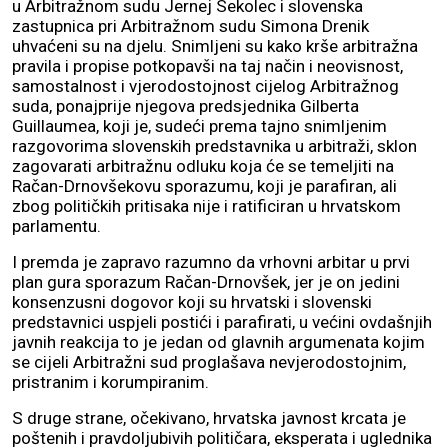
u Arbitražnom sudu Jernej Sekolec i slovenska
zastupnica pri Arbitražnom sudu Simona Drenik
uhvaćeni su na djelu. Snimljeni su kako krše arbitražna
pravila i propise potkopavši na taj način i neovisnost,
samostalnost i vjerodostojnost cijelog Arbitražnog
suda, ponajprije njegova predsjednika Gilberta
Guillaumea, koji je, sudeći prema tajno snimljenim
razgovorima slovenskih predstavnika u arbitraži, sklon
zagovarati arbitražnu odluku koja će se temeljiti na
Račan-Drnovšekovu sporazumu, koji je parafiran, ali
zbog političkih pritisaka nije i ratificiran u hrvatskom
parlamentu.
I premda je zapravo razumno da vrhovni arbitar u prvi
plan gura sporazum Račan-Drnovšek, jer je on jedini
konsenzusni dogovor koji su hrvatski i slovenski
predstavnici uspjeli postići i parafirati, u većini ovdašnjih
javnih reakcija to je jedan od glavnih argumenata kojim
se cijeli Arbitražni sud proglašava nevjerodostojnim,
pristranim i korumpiranim.
S druge strane, očekivano, hrvatska javnost krcata je
poštenih i pravdoljubivih političara, eksperata i uglednika