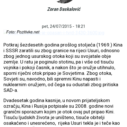
Na moru granica mora ići sredinom Savudrijsko/Piranskog
zaljeva, istarskim kopnom granica se treba držati korita rijeke
Zoran Daskalović
Dragonje, a ne katastarskih granica, na Žumberku i na Muri,
pak, treba poštivati katastarske knjige, ali ne i jurisdikcije koje je
Slovenija imala kao članica jugoslavenske federacije...
pet, 24/07/2015 - 18:21
Foto: Pozitivke.net
Potkraj šezdesetih godina prošlog stoljeća (1969.) Kina
i SSSR zaratili su zbog granice na rijeci Usuri, odnosno
zbog jednog usurskog otoka koji su svojatale obje
zemlje. U ratu je poginulo stotinu, pa i više od tisuću
vojnika i pokoji časnik, a nakon što je oružje utihnulo,
sporni riječni otok pripao je Sovjetima. Zbog otoka,
Sovjeti su, navodno, bili spremni Kinu napasti i
nuklearnim oružjem, od čega su odustali zbog pritiska
SAD-a.
Dvadesetak godina kasnije, u novom prijateljskom
ozračju, Kina i Rusija potpisale su 2008. godine novi
granični sporazum kojim je otok ovaj put pripao Kini.
Tisuću ljudskih života je uništeno, tisuće obitelji
osakaćeno i unesrećeno, rijeka Usuri tekla je i teče kao