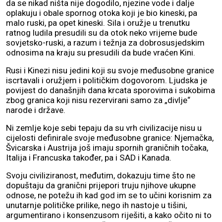
da se nikad ništa nije dogodilo, njezine vode i dalje
oplakuju i obale spornog otoka koji je bio kineski, pa
malo ruski, pa opet kineski. Sila i oružje u trenutku
ratnog ludila presudili su da otok neko vrijeme bude
sovjetsko-ruski, a razum i težnja za dobrosusjedskim
odnosima na kraju su presudili da bude vraćen Kini.
Rusi i Kinezi nisu jedini koji su svoje međusobne granice
iscrtavali i oružjem i političkim dogovorom. Ljudska je
povijest do današnjih dana krcata sporovima i sukobima
zbog granica koji nisu rezervirani samo za „divlje“
narode i države.
Ni zemlje koje sebi tepaju da su vrh civilizacije nisu u
cijelosti definirale svoje međusobne granice: Njemačka,
Švicarska i Austrija još imaju spornih graničnih točaka,
Italija i Francuska također, pa i SAD i Kanada.
Svoju civiliziranost, međutim, dokazuju time što ne
dopuštaju da granični prijepori truju njihove ukupne
odnose, ne potežu ih kad god im se to učini korisnim za
unutarnje političke prilike, nego ih nastoje u tišini,
argumentirano i konsenzusom riješiti, a kako očito ni to