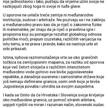
nije jednostavno i lako, puštaju da vrijeme učini svoje ne
razbijajući zbog toga ni svoje ni tuđe glave.
U sporove ne uvlače treće zemlje ni međunarodne
institucije, sudove i arbitraže. Ne pozivaju se i ne zaklinju
u međunarodno pravo kao da je riječ o zakonima fizike
ili matematike, jer znaju da je riječ o pravilima igre i
propisima koji su ponajprije rezultat globalnog odnosa
političke moći, prepuni izuzetaka, različitih varijacija na
istu temu, a ne prava i pravde, kako se nastoje urbi et
orbi prikazati.
Istina, njihova razmimoilaženja vrte se oko graničnih
točkica na zemljopisnim mapama, za razliku od sporova
koje već četvrt stoljeća s različitim intenzitetom
međusobno vode gotovo sve bivše jugoslavenske
republike, a današnje suverene i samostalne države koje
još nemaju definirane granice, osim onih koje je bivša
Jugoslavija povukla i utvrdila sa svojim susjedima.
I kada se činilo da će Hrvatska i Slovenija svoje krvljenje
oko međusobne granice, uz pomoć stranih arbitara,
uspjeti riješiti na miran i razuman način, slovenski sudac