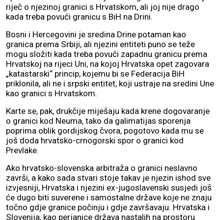
riječ o njezinoj granici s Hrvatskom, ali joj nije drago
kada treba povući granicu s BiH na Drini.
Bosni i Hercegovini je sredina Drine potaman kao
granica prema Srbiji, ali njezini entiteti puno se teže
mogu složiti kada treba povući zapadnu granicu prema
Hrvatskoj na rijeci Uni, na kojoj Hrvatska opet zagovara
„katastarski“ princip, kojemu bi se Federacija BiH
priklonila, ali ne i srpski entitet, koji ustraje na sredini Une
kao granici s Hrvatskom.
Karte se, pak, drukčije miješaju kada krene dogovaranje
o granici kod Neuma, tako da galimatijas sporenja
poprima oblik gordijskog čvora, pogotovo kada mu se
još doda hrvatsko-crnogorski spor o granici kod
Prevlake.
Ako hrvatsko-slovenska arbitraža o granici neslavno
završi, a kako sada stvari stoje takav je njezin ishod sve
izvjesniji, Hrvatska i njezini ex-jugoslavenski susjedi još
će dugo biti suverene i samostalne države koje ne znaju
točno gdje granice počinju i gdje završavaju. Hrvatska i
Slovenija, kao perjanice država nastalih na prostoru