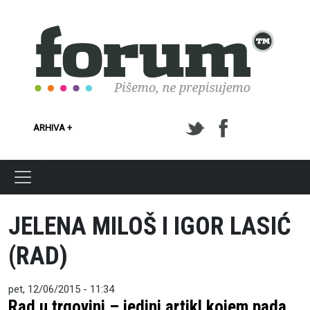
Skoči na glavni sadržaj
ARHIVA +
JELENA MILOŠ I IGOR LASIĆ
(RAD)
pet, 12/06/2015 - 11:34
Rad u trgovini – jedini artikl kojem pada