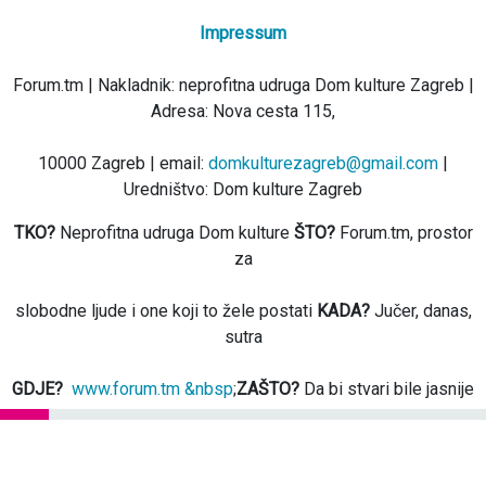
Impressum
Forum.tm | Nakladnik: neprofitna udruga Dom kulture Zagreb |
Adresa: Nova cesta 115,
10000 Zagreb | email:
domkulturezagreb@gmail.com
|
Uredništvo: Dom kulture Zagreb
TKO?
Neprofitna udruga Dom kulture
ŠTO?
Forum.tm, prostor
za
slobodne ljude i one koji to žele postati
KADA?
Jučer, danas,
sutra
GDJE?
www.forum.tm &nbsp
;
ZAŠTO?
Da bi stvari bile jasnije