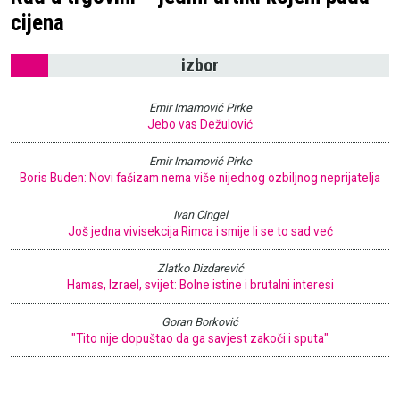
cijena
izbor
Emir Imamović Pirke
Jebo vas Dežulović
Emir Imamović Pirke
Boris Buden: Novi fašizam nema više nijednog ozbiljnog neprijatelja
Ivan Cingel
Još jedna vivisekcija Rimca i smije li se to sad već
Zlatko Dizdarević
Hamas, Izrael, svijet: Bolne istine i brutalni interesi
Goran Borković
"Tito nije dopuštao da ga savjest zakoči i sputa"