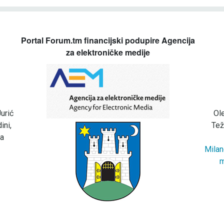
Portal Forum.tm financijski podupire Agencija
za elektroničke medije
urić
Ol
ini,
Tež
za
Milan
m