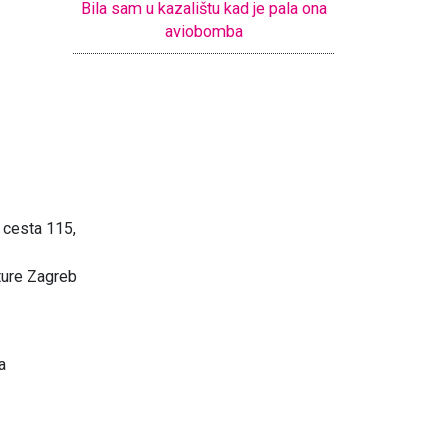
Bila sam u kazalištu kad je pala ona
aviobomba
 cesta 115,
ture Zagreb
a