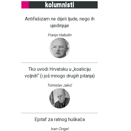
kolumnisti
Antifašizam ne dijeli ljude, nego ih
ujedinjuje
Franjo Habulin
Tko uvodi Hrvatsku u „koaliciju
voljnih“ (i još mnogo drugih pitanja)
Tomislav Jakić
Epitaf za ratnog huškača
Ivan Cingel