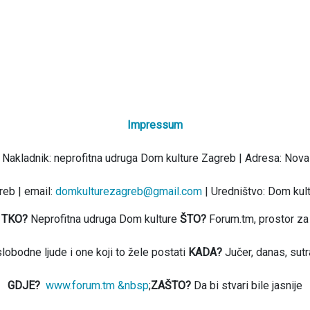
Impressum
 Nakladnik: neprofitna udruga Dom kulture Zagreb | Adresa: Nova
eb | email:
domkulturezagreb@gmail.com
| Uredništvo: Dom kul
TKO?
Neprofitna udruga Dom kulture
ŠTO?
Forum.tm, prostor za
slobodne ljude i one koji to žele postati
KADA?
Jučer, danas, sutr
GDJE?
www.forum.tm &nbsp
;
ZAŠTO?
Da bi stvari bile jasnije