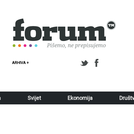
ARHIVA +
a
Svijet
Ekonomija
Društ