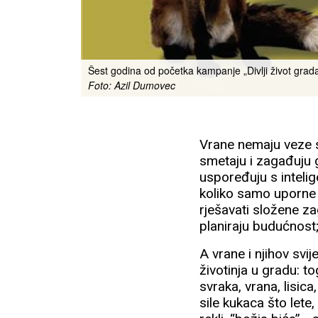
Šest godina od početka kampanje „Divlji život grada 
Foto: Azil Dumovec
Vrane nemaju veze 
smetaju i zagađuju 
uspoređuju s intelig
koliko samo uporne
rješavati složene zag
planiraju budućnost;
A vrane i njihov svij
životinja u gradu: t
svraka, vrana, lisica
sile kukaca što lete