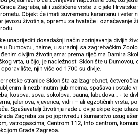
 Grada Zagreba, ali i zaštićene vrste iz cijele Hrvatske
ometu. Objekt će imati suvremenu karantenu i veteri
rijevozu životinja, opremu za hvatače i označavanje živ
irodu.
ke unaprijediti dosadašnji način zbrinjavanja divljih ži
nje u Dumovcu, naime, u suradnji sa zagrebačkim Zoolo
ađenim divljim životinjama: prema riječima Damira Skok
g vrta, u čijoj je nadležnosti Sklonište u Dumovcu, od
oporavilište, njih više od 1700 su divlje.
netske stranice Skloništa azilzagreb.net, četveročlan
ubljenim ili nezbrinutim ljubimcima, spašava i ostale vr
eba, kosova, sova, sokolova, pauna, labudova... - te divlji
srna, jelenova, vjeverica, vidri – ali egzotičnih vrsta, p
jača. Spašavatelji životinja rade u dvije ekipe koje izlaz
rada Zagreba za poljoprivredu i šumarstvo usuglašeni
jom, vatrogascima, Centrom 112, Info centrom, komun
ekcijom Grada Zagreba.