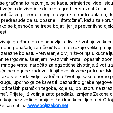
iše građana to razumije, pa kada, primjerice, vide lisic
vaćaju da životinje dolaze u grad jer su znatiželjne ili
 i uobičajen prizor u mnogim svjetskim metropolama, d
ti predrasude da su opasne ili štetočine”, kažu za Forum
kako se bjesnoće ne treba bojati, jer je preventivno djel
est.
pozivaju građane da ne nabavljaju divlje životinje za kuć
odno ponašati, zatočeništvo im uzrokuje veliku patnju,
 zarazne bolesti. Pretvaranje divljih životinja u kućne 
ite trgovine, širenjem invazivnih vrsta i opasnih zoon
 mnoge vrste, naročito za egzotične životinje, život u 
češće nemoguće zadovoljiti njihove složene potrebe. Mn
 ako ste ikada vidjeli zatočenu životinju kako uporno p
krugu, uporno grize kavez ili beznadno grebe njegove 
je od teških psihičkih tegoba, koje su, po uzoru na izraz
. Prijatelji životinja zato predlažu izmjene Zakona o z
o koje se životinje smiju držati kao kućni ljubimci. O toj
že saznati na
www.boljizakon.net
.