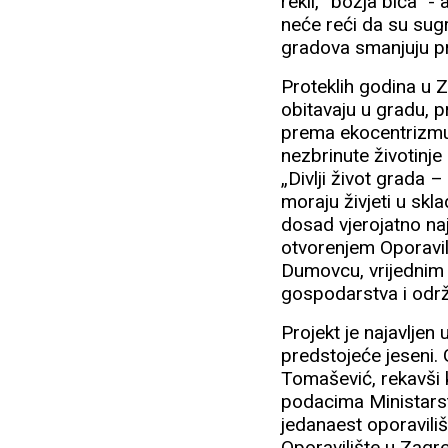
rekli, “božja bića” -
neće reći da su sugr
gradova smanjuju pr
Proteklih godina u Z
obitavaju u gradu,
prema ekocentrizmu.
nezbrinute životinje
„Divlji život grada –
moraju živjeti u skl
dosad vjerojatno naj
otvorenjem Oporavili
Dumovcu, vrijednim 
gospodarstva i održ
Projekt je najavljen
predstojeće jeseni.
Tomašević, rekavši 
podacima Ministarst
jedanaest oporaviliš
Oporavilište u Zagre