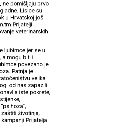
u, ne pomišljaju prvo
 gladne. Lisice su
ok u Hrvatskoj još
.tm Prijatelji
ovanje veterinarskih
ne ljubimce jer se u
 a mogu biti i
ljubimce povezano je
oza. Patnja je
zatočeništvu velika
ogi od nas zapazili
onavlja iste pokrete,
stijenke,
 “psihoza”,
aštiti životinja,
 kampanji Prijatelja