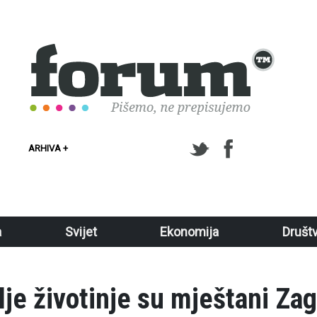
ARHIVA +
a
Svijet
Ekonomija
Društ
vlje životinje su mještani Za