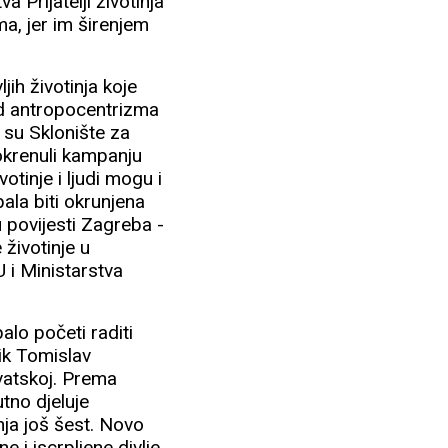
a Prijatelji životinja
ma, jer im širenjem
jih životinja koje
d antropocentrizma
 su Sklonište za
pokrenuli kampanju
otinje i ljudi mogu i
ala biti okrunjena
u povijesti Zagreba -
 životinje u
 i Ministarstva
alo početi raditi
ik Tomislav
vatskoj. Prema
tno djeluje
nja još šest. Novo
 i iscrpljene divlje