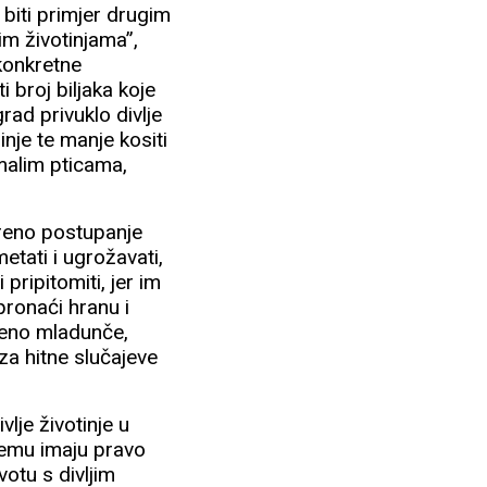
 biti primjer drugim
im životinjama”,
 konkretne
broj biljaka koje
rad privuklo divlje
inje te manje kositi
s malim pticama,
jereno postupanje
etati i ugrožavati,
 pripitomiti, jer im
pronaći hranu i
šteno mladunče,
za hitne slučajeve
vlje životinje u
jemu imaju pravo
votu s divljim