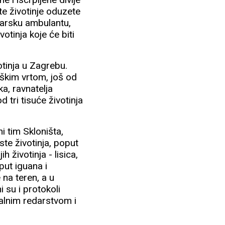
 te životinje oduzete
narsku ambulantu,
otinja koje će biti
votinja u Zagrebu.
škim vrtom, još od
a, ravnatelja
 tri tisuće životinja
i tim Skloništa,
ste životinja, poput
h životinja - lisica,
oput iguana i
e na teren, a u
 su i protokoli
alnim redarstvom i