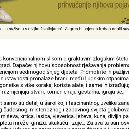
– u suživotu s divljim životinjama“, Zagreb bi najesen trebao dobiti suv
s konvencionalnom slikom o graktavim zlogukim šteto
grad. Dapače: njihovu sposobnost rješavanja problema
encijom sedmogodišnjeg djeteta. Promotrite ih pažljivij
 sustavnosti pronalaze hranu među ljudskim otpacim
onetke s više koraka, koriste alate, i same ih izrađuju;
 razmjenjuju stvari, komuniciraju gestama, igraju se...
et samo su detalj u šarolikoj i fascinantnoj, uvelike zane
og čudesnog, misterioznog i zabavnog svijeta golubova,
, miševa, krtica, lasica, vjeverica, ježeva, kuna, divljih 
, pletu mreže, gmižu, skakuću i zuje... Za sva ta samosv