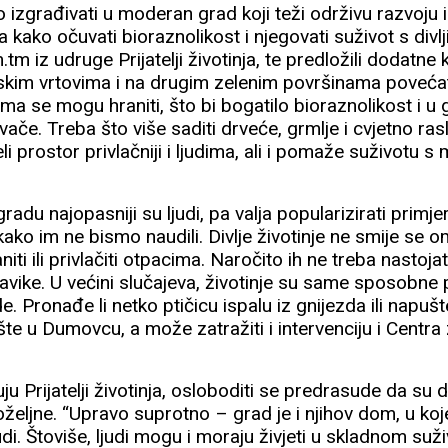
 izgrađivati u moderan grad koji teži održivu razvoju i
kako očuvati bioraznolikost i njegovati suživot s divlj
tm iz udruge Prijatelji životinja, te predložili dodatne
kim vrtovima i na drugim zelenim površinama povećati 
ima se mogu hraniti, što bi bogatilo bioraznolikost i u g
ače. Treba što više saditi drveće, grmlje i cvjetno rasl
jeli prostor privlačniji i ljudima, ali i pomaže suživotu 
 gradu najopasniji su ljudi, pa valja popularizirati prim
ako im ne bismo naudili. Divlje životinje ne smije se om
niti ili privlačiti otpacima. Naročito ih ne treba nastojati
avike. U većini slučajeva, životinje su same sposobne 
e. Pronađe li netko ptičicu ispalu iz gnijezda ili napu
šte u Dumovcu, a može zatražiti i intervenciju i Centra 
ju Prijatelji životinja, osloboditi se predrasude da su di
željne. “Upravo suprotno – grad je i njihov dom, u ko
judi. Štoviše, ljudi mogu i moraju živjeti u skladnom suži