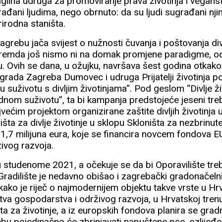
 agilna udruga za promoviranje prava životinja i veganstv
ađani ljudima, nego obrnuto: da su ljudi sugrađani nji
irodna staništa.
agrebu jača svijest o nužnosti čuvanja i poštovanja divl
 premda još nismo ni na domak promjene paradigme, o
 Ovih se dana, u ožujku, navršava šest godina otkako
 grada Zagreba Dumovec i udruga Prijatelji životinja 
 u suživotu s divljim životinjama“. Pod geslom “Divlje živ
adnom suživotu”, ta bi kampanja predstojeće jeseni treb
većim projektom organizirane zaštite divljih životinja 
šta za divlje životinje u sklopu Skloništa za nezbrinute
1,7 milijuna eura, koje se financira novcem fondova EU
ivog razvoja.
 u studenome 2021, a očekuje se da bi Oporavilište treb
 Gradilište je nedavno obišao i zagrebački gradonačeln
kako je riječ o najmodernijem objektu takve vrste u Hr
va gospodarstva i održivog razvoja, u Hrvatskoj trenu
ta za životinje, a iz europskih fondova planira se grad
bu pojedinačno će zbrinjavati napuštene pse, ozlijeđene