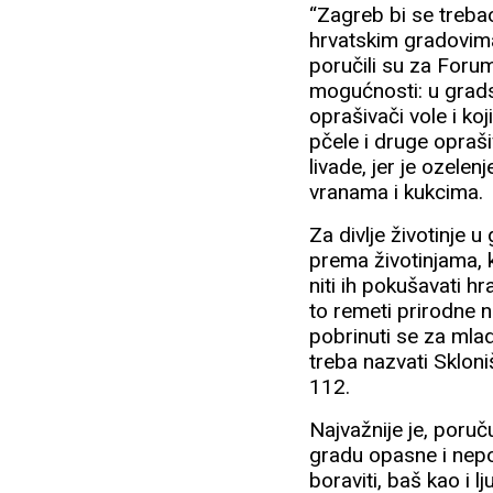
“Zagreb bi se trebao
hrvatskim gradovima 
poručili su za Forum.
mogućnosti: u grads
oprašivači vole i koj
pčele i druge oprašiv
livade, jer je ozelen
vranama i kukcima.
Za divlje životinje u
prema životinjama, k
niti ih pokušavati hra
to remeti prirodne n
pobrinuti se za mlad
treba nazvati Skloni
112.
Najvažnije je, poruču
gradu opasne i nepo
boraviti, baš kao i l