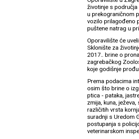
životinje s područja
u prekograničnom pr
vozilo prilagođeno p
puštene natrag u pr
Oporavilište će uveli
Sklonište za životi
2017.. brine o pron
zagrebačkog Zoološko
koje godišnje prođu 
Prema podacima inter
osim što brine o izg
ptica - pataka, jastr
zmija, kuna, ježeva, 
različitih vrsta korn
suradnji s Uredom G
postupanja s polici
veterinarskom insp