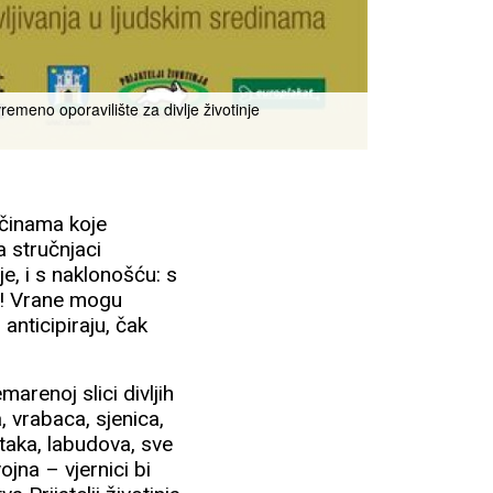
remeno oporavilište za divlje životinje
činama koje
 stručnjaci
e, i s naklonošću: s
a! Vrane mogu
 anticipiraju, čak
marenoj slici divljih
 vrabaca, sjenica,
pataka, labudova, sve
ojna – vjernici bi