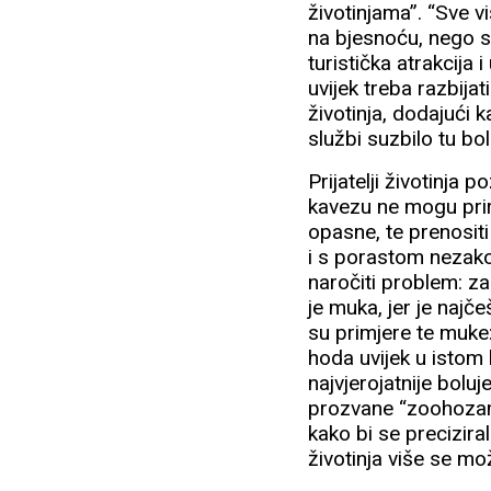
životinjama”. “Sve v
na bjesnoću, nego sh
turistička atrakcija
uvijek treba razbija
životinja, dodajući 
službi suzbilo tu bol
Prijatelji životinja 
kavezu ne mogu prir
opasne, te prenositi
i s porastom nezakon
naročiti problem: za
je muka, jer je naj
su primjere te muke:
hoda uvijek u istom 
najvjerojatnije bolu
prozvane “zoohozama”
kako bi se preciziral
životinja više se mo