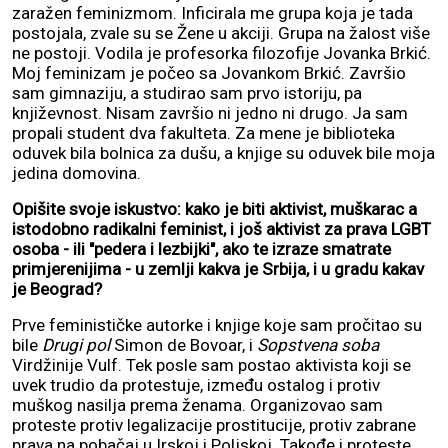
zaražen feminizmom. Inficirala me grupa koja je tada
postojala, zvale su se Žene u akciji. Grupa na žalost više
ne postoji. Vodila je profesorka filozofije Jovanka Brkić.
Moj feminizam je počeo sa Jovankom Brkić. Završio
sam gimnaziju, a studirao sam prvo istoriju, pa
književnost. Nisam završio ni jedno ni drugo. Ja sam
propali student dva fakulteta. Za mene je biblioteka
oduvek bila bolnica za dušu, a knjige su oduvek bile moja
jedina domovina.
Opišite svoje iskustvo: kako je biti aktivist, muškarac a
istodobno radikalni feminist, i još aktivist za prava LGBT
osoba - ili "pedera i lezbijki", ako te izraze smatrate
primjerenijima - u zemlji kakva je Srbija, i u gradu kakav
je Beograd?
Prve feminističke autorke i knjige koje sam pročitao su
bile
Drugi pol
Simon de Bovoar, i
Sopstvena soba
Virdžinije Vulf. Tek posle sam postao aktivista koji se
uvek trudio da protestuje, između ostalog i protiv
muškog nasilja prema ženama. Organizovao sam
proteste protiv legalizacije prostitucije, protiv zabrane
prava na pobačaj u Irskoj i Poljskoj. Takođe i proteste