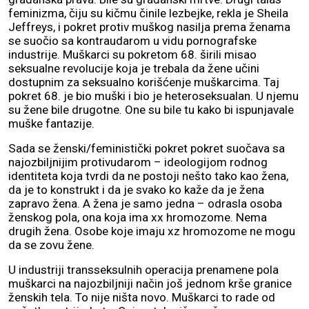
feminizma, čiju su kičmu činile lezbejke, rekla je Sheila
Jeffreys, i pokret protiv muškog nasilja prema ženama
se suočio sa kontraudarom u vidu pornografske
industrije. Muškarci su pokretom 68. širili misao
seksualne revolucije koja je trebala da žene učini
dostupnim za seksualno korišćenje muškarcima. Taj
pokret 68. je bio muški i bio je heteroseksualan. U njemu
su žene bile drugotne. One su bile tu kako bi ispunjavale
muške fantazije.
Sada se ženski/feministički pokret pokret suočava sa
najozbiljnijim protivudarom – ideologijom rodnog
identiteta koja tvrdi da ne postoji nešto tako kao žena,
da je to konstrukt i da je svako ko kaže da je žena
zapravo žena. A žena je samo jedna – odrasla osoba
ženskog pola, ona koja ima xx hromozome. Nema
drugih žena. Osobe koje imaju xz hromozome ne mogu
da se zovu žene.
U industriji transseksulnih operacija prenamene pola
muškarci na najozbiljniji način još jednom krše granice
ženskih tela. To nije ništa novo. Muškarci to rade od