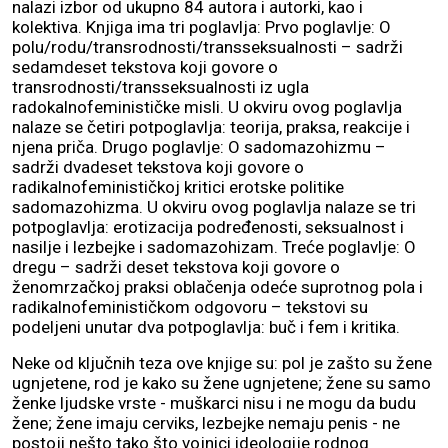
nalazi izbor od ukupno 84 autora i autorki, kao i
kolektiva. Knjiga ima tri poglavlja: Prvo poglavlje: O
polu/rodu/transrodnosti/transseksualnosti – sadrži
sedamdeset tekstova koji govore o
transrodnosti/transseksualnosti iz ugla
radokalnofeminističke misli. U okviru ovog poglavlja
nalaze se četiri potpoglavlja: teorija, praksa, reakcije i
njena priča. Drugo poglavlje: O sadomazohizmu –
sadrži dvadeset tekstova koji govore o
radikalnofeminističkoj kritici erotske politike
sadomazohizma. U okviru ovog poglavlja nalaze se tri
potpoglavlja: erotizacija podređenosti, seksualnost i
nasilje i lezbejke i sadomazohizam. Treće poglavlje: O
dregu – sadrži deset tekstova koji govore o
ženomrzačkoj praksi oblačenja odeće suprotnog pola i
radikalnofeminističkom odgovoru – tekstovi su
podeljeni unutar dva potpoglavlja: buč i fem i kritika.
Neke od ključnih teza ove knjige su: pol je zašto su žene
ugnjetene, rod je kako su žene ugnjetene; žene su samo
ženke ljudske vrste - muškarci nisu i ne mogu da budu
žene; žene imaju cerviks, lezbejke nemaju penis - ne
postoji nešto tako što vojnici ideologije rodnog