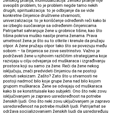
ženskog pitanja; individualizacija: žensko pitanje nije
sveopšti problem, to je problem negde tamo nekih
drugih; spiritualizacija: to je odbijanje da se vide
konkretne činjenice društvene stvarnosti;
univerzalizacija: to je korišćenje određenih reči kako bi
se izbeglo suočavanje sa određenim činjenicama.
Patrijarhat sahranjuje žene u grobnice tišine, kao što
tišina pokriva muško nasilje prema ženama. Prava
umetnost žena je što su to otkrile i krenule da pružaju
otpor. A žene pružaju otpor tako što se povezuju među
sobom – ta činjenica se zove sestrinstvo. Važno je
podržavati žene u njihovim različitim strategijama koje
razvijaju u cilju odvajanja od muškaraca i izgrađivanju
prostora koji su samo za žene. Reći da žene nekog
isključuju, znači predvideti činjenicu da ne postoji
obrnuti seksizam. Zašto? Zato što u stvarnosti ne
postoji nadmoć bilo koje grupe žena nad bilo kojom
grupom muškaraca. Žene se odvajaju od muškaraca
kako bi se konstituisale kao subjekti. Ono što neki zovu
isključivanjem je zapravo usredsređnost na potrebe
ženskih ljudi. Ono što neki zovu uključivanjem je zapravo
usredsređenost na potrebe muških ljudi. Patrijarhat se
održava socijalizovanjem ženskih ljudi da usredsređuju