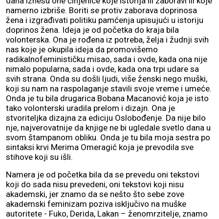
dana iznesu one činjenice koje istorija ili zaboravi ili koje
namerno izbriše. Boriti se protiv zaborava doprinosa
žena i izgrađivati politiku pamćenja upisujući u istoriju
doprinos žena. Ideja je od početka do kraja bila
volonterska. Ona je rođena iz potreba, želja i žudnji svih
nas koje je okupila ideja da promovišemo
radikalnofeminističku misao, sada i ovde, kada ona nije
nimalo popularna, sada i ovde, kada ona trpi udare sa
svih strana. Onda su došli ljudi, više ženski nego muški,
koji su nam na raspolaganje stavili svoje vreme i umeće.
Onda je tu bila drugarica Bobana Macanović koja je isto
tako volonterski uradila prelom i dizajn. Ona je
stvoriteljka dizajna za ediciju Oslobođenje. Da nije bilo
nje, najverovatnije da knjige ne bi ugledale svetlo dana u
svom štampanom obliku. Onda je tu bila moja sestra po
sintaksi krvi Merima Omeragić koja je prevodila sve
stihove koji su išli.
Namera je od početka bila da se prevedu oni tekstovi
koji do sada nisu prevedeni, oni tekstovi koji nisu
akademski, jer znamo da se nešto što sebe zove
akademski feminizam poziva isključivo na muške
autoritete - Fuko, Derida, Lakan – ženomrzitelje, znamo