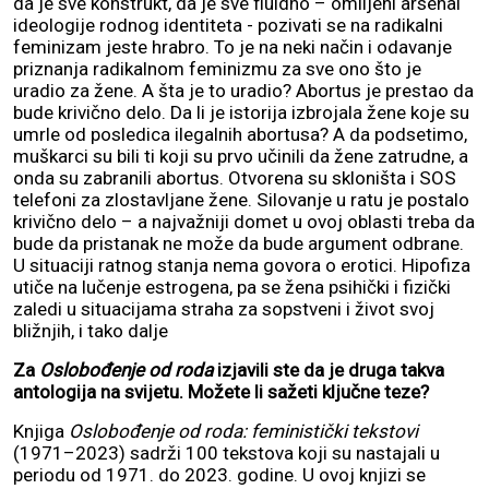
da je sve konstrukt, da je sve fluidno – omiljeni arsenal
ideologije rodnog identiteta - pozivati se na radikalni
feminizam jeste hrabro. To je na neki način i odavanje
priznanja radikalnom feminizmu za sve ono što je
uradio za žene. A šta je to uradio? Abortus je prestao da
bude krivično delo. Da li je istorija izbrojala žene koje su
umrle od posledica ilegalnih abortusa? A da podsetimo,
muškarci su bili ti koji su prvo učinili da žene zatrudne, a
onda su zabranili abortus. Otvorena su skloništa i SOS
telefoni za zlostavljane žene. Silovanje u ratu je postalo
krivično delo – a najvažniji domet u ovoj oblasti treba da
bude da pristanak ne može da bude argument odbrane.
U situaciji ratnog stanja nema govora o erotici. Hipofiza
utiče na lučenje estrogena, pa se žena psihički i fizički
zaledi u situacijama straha za sopstveni i život svoj
bližnjih, i tako dalje
Za
Oslobođenje od roda
izjavili ste da je druga takva
antologija na svijetu. Možete li sažeti ključne teze?
Knjiga
Oslobođenje od roda: feministički tekstovi
(1971–2023) sadrži 100 tekstova koji su nastajali u
periodu od 1971. do 2023. godine. U ovoj knjizi se