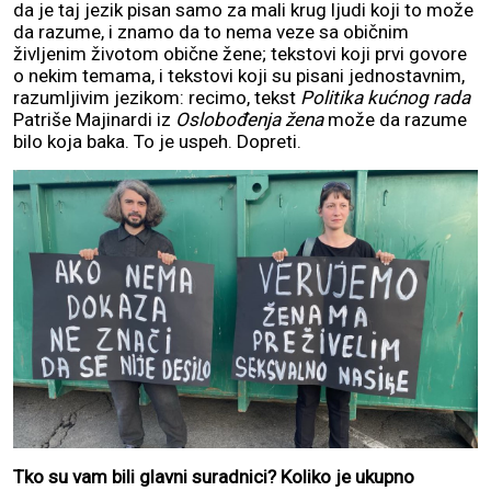
da je taj jezik pisan samo za mali krug ljudi koji to može
da razume, i znamo da to nema veze sa običnim
življenim životom obične žene; tekstovi koji prvi govore
o nekim temama, i tekstovi koji su pisani jednostavnim,
razumljivim jezikom: recimo, tekst
Politika kućnog rada
Patriše Majinardi iz
Oslobođenja žena
može da razume
bilo koja baka. To je uspeh. Dopreti.
Tko su vam bili glavni suradnici? Koliko je ukupno