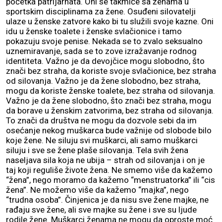
početka patrijarhata. Oni se takmiče sa ženama u
sportskim disciplinama za žene. Osuđeni silovatelji
ulaze u ženske zatvore kako bi tu služili svoje kazne. Oni
idu u ženske toalete i ženske svlačionice i tamo
pokazuju svoje penise. Nekada se to zvalo seksualno
uznemiravanje, sada se to zove izražavanje rodnog
identiteta. Važno je da devojčice mogu slobodno, što
znači bez straha, da koriste svoje svlačionice, bez straha
od silovanja. Važno je da žene slobodno, bez straha,
mogu da koriste ženske toalete, bez straha od silovanja.
Važno je da žene slobodno, što znači bez straha, mogu
da borave u ženskim zatvorima, bez straha od silovanja.
To znači da društva ne mogu da dozvole sebi da im
osećanje nekog muškarca bude važnije od slobode bilo
koje žene. Ne siluju svi muškarci, ali samo muškarci
siluju i sve se žene plaše silovanja. Tela svih žena
naseljava sila koja ne ubija – strah od silovanja i on je
taj koji reguliše živote žena. Ne smemo više da kažemo
“žena”, nego moramo da kažemo “menstruatorka” ili “cis
žena”. Ne možemo više da kažemo “majka”, nego
“trudna osoba”. Činjenica je da nisu sve žene majke, ne
rađaju sve žene, ali sve majke su žene i sve su ljude
rodile žene. Muškarci ženama ne mogu da oproste moć