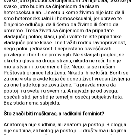
svako jutro probudi sa činjenicom da nije bela, tako se ja
svako jutro budim sa činjenicom da nisam
heteroseksualan. U svetu u kome živimo nije isto da li
smo heteroseksualni ili homoseksualni, jer upravo te
činjenice odlučuju da li ćemo da živimo ili ćemo da
umremo. Treba živeti sa činjenicom da pripadate
vladajućoj polnoj klasi, i još i volite te iste pripadnike
vladajuće polne klase. I ne tražiti rodnu ravnopravnost,
nego polnu jednakost. I neprestano osvešćavati
privilegije i boriti se protiv njih. Ne sklanjati pogled, ne
okretati glavu na drugu stranu, nikada ne reći: to nije
moja stvar ili to se mene tiče. Nego: ja se mešam.
Poštovati granice tela žena. Nikada ih ne kršiti. Boriti se
za onu vrstu pravde koja će doneti život vredan življenja
za one ljude koji se zovu žene. Ta pravda mora da
postoji i u svetu i u svemiru. A najvažnije od svega:
osećati stid, jer stid je temeljni osećaj subjektiviteta.
Bez stida nema subjekta.
Što znači biti muškarac, a radikalni feminist?
Anatomija nije sudbina, ali anatomija postoji. Biologija
nije sudbina, ali biologija postoji. U društvima u kojima