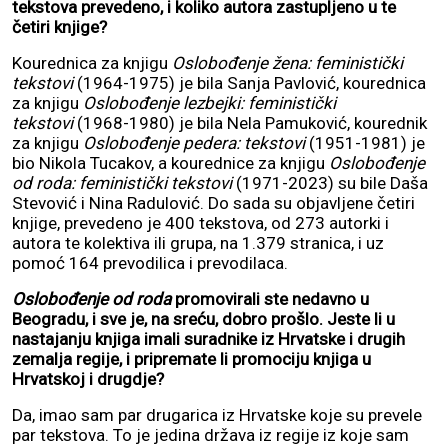
tekstova prevedeno, i koliko autora zastupljeno u te
četiri knjige?
Kourednica za knjigu
Oslobođenje žena: feministički
tekstovi
(1964-1975) je bila Sanja Pavlović, kourednica
za knjigu
Oslobođenje lezbejki: feministički
tekstovi
(1968-1980) je bila Nela Pamuković, kourednik
za knjigu
Oslobođenje pedera: tekstovi
(1951-1981) je
bio Nikola Tucakov, a kourednice za knjigu
Oslobođenje
od roda: feministički tekstovi
(1971-2023) su bile Daša
Stevović i Nina Radulović. Do sada su objavljene četiri
knjige, prevedeno je 400 tekstova, od 273 autorki i
autora te kolektiva ili grupa, na 1.379 stranica, i uz
pomoć 164 prevodilica i prevodilaca.
Oslobođenje od roda
promovirali ste nedavno u
Beogradu, i sve je, na sreću, dobro prošlo. Jeste li u
nastajanju knjiga imali suradnike iz Hrvatske i drugih
zemalja regije, i pripremate li promociju knjiga u
Hrvatskoj i drugdje?
Da, imao sam par drugarica iz Hrvatske koje su prevele
par tekstova. To je jedina država iz regije iz koje sam