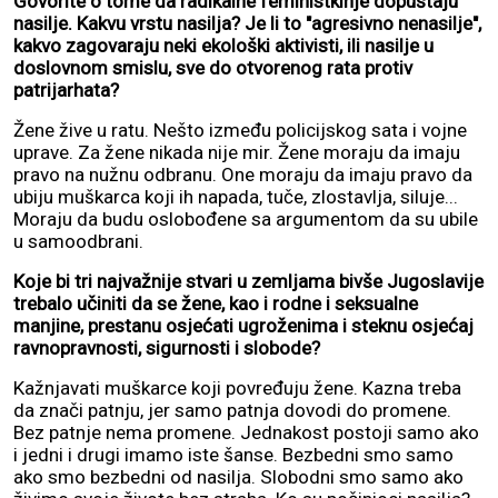
Govorite o tome da radikalne feministkinje dopuštaju
nasilje. Kakvu vrstu nasilja? Je li to "agresivno nenasilje",
kakvo zagovaraju neki ekološki aktivisti, ili nasilje u
doslovnom smislu, sve do otvorenog rata protiv
patrijarhata?
Žene žive u ratu. Nešto između policijskog sata i vojne
uprave. Za žene nikada nije mir. Žene moraju da imaju
pravo na nužnu odbranu. One moraju da imaju pravo da
ubiju muškarca koji ih napada, tuče, zlostavlja, siluje...
Moraju da budu oslobođene sa argumentom da su ubile
u samoodbrani.
Koje bi tri najvažnije stvari u zemljama bivše Jugoslavije
trebalo učiniti da se žene, kao i rodne i seksualne
manjine, prestanu osjećati ugroženima i steknu osjećaj
ravnopravnosti, sigurnosti i slobode?
Kažnjavati muškarce koji povređuju žene. Kazna treba
da znači patnju, jer samo patnja dovodi do promene.
Bez patnje nema promene. Jednakost postoji samo ako
i jedni i drugi imamo iste šanse. Bezbedni smo samo
ako smo bezbedni od nasilja. Slobodni smo samo ako