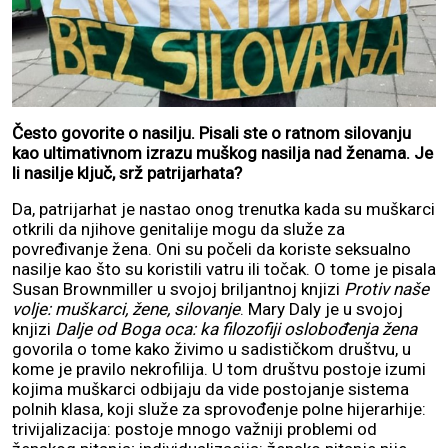
Često govorite o nasilju. Pisali ste o ratnom silovanju
kao ultimativnom izrazu muškog nasilja nad ženama. Je
li nasilje ključ, srž patrijarhata?
Da, patrijarhat je nastao onog trenutka kada su muškarci
otkrili da njihove genitalije mogu da služe za
povređivanje žena. Oni su počeli da koriste seksualno
nasilje kao što su koristili vatru ili točak. O tome je pisala
Susan Brownmiller u svojoj briljantnoj knjizi
Protiv naše
volje: muškarci, žene, silovanje
. Mary Daly je u svojoj
knjizi
Dalje od Boga oca: ka filozofiji oslobođenja žena
govorila o tome kako živimo u sadističkom društvu, u
kome je pravilo nekrofilija. U tom društvu postoje izumi
kojima muškarci odbijaju da vide postojanje sistema
polnih klasa, koji služe za sprovođenje polne hijerarhije:
trivijalizacija: postoje mnogo važniji problemi od