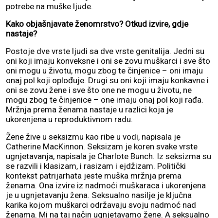
potrebe na muške ljude.
Kako objašnjavate ženomrstvo? Otkud izvire, gdje
nastaje?
Postoje dve vrste ljudi sa dve vrste genitalija. Jedni su
oni koji imaju konveksne i oni se zovu muškarci i sve što
oni mogu u životu, mogu zbog te činjenice – oni imaju
onaj pol koji oplođuje. Drugi su oni koji imaju konkavne i
oni se zovu žene i sve što one ne mogu u životu, ne
mogu zbog te činjenice – one imaju onaj pol koji rađa.
Mržnja prema ženama nastaje u razlici koja je
ukorenjena u reproduktivnom radu.
Žene žive u seksizmu kao ribe u vodi, napisala je
Catherine MacKinnon. Seksizam je koren svake vrste
ugnjetavanja, napisala je Charlote Bunch. Iz seksizma su
se razvili i klasizam, i rasizam i ejdžizam. Politički
kontekst patrijarhata jeste muška mržnja prema
ženama. Ona izvire iz nadmoći muškaraca i ukorenjena
je u ugnjetavanju žena. Seksualno nasilje je ključna
karika kojom muškarci održavaju svoju nadmoć nad
ženama. Mi na taj način ugnjetavamo žene. A seksualno