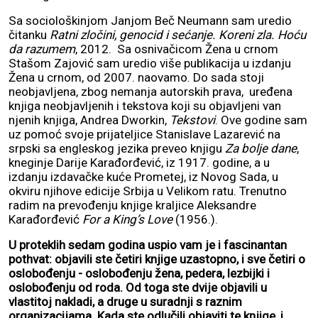
Sa sociološkinjom Janjom Beč Neumann sam uredio
čitanku
Ratni zločini, genocid i sećanje. Koreni zla. Hoću
da razumem
, 2012. Sa osnivačicom Žena u crnom
Stašom Zajović sam uredio više publikacija u izdanju
Žena u crnom, od 2007. naovamo. Do sada stoji
neobjavljena, zbog nemanja autorskih prava, uređena
knjiga neobjavljenih i tekstova koji su objavljeni van
njenih knjiga, Andrea Dworkin,
Tekstovi
. Ove godine sam
uz pomoć svoje prijateljice Stanislave Lazarević na
srpski sa engleskog jezika preveo knjigu
Za bolje dane
,
kneginje Darije Karađorđević, iz 1917. godine, a u
izdanju izdavačke kuće Prometej, iz Novog Sada, u
okviru njihove edicije Srbija u Velikom ratu. Trenutno
radim na prevođenju knjige kraljice Aleksandre
Karađorđević
For a King’s Love
(1956.).
U proteklih sedam godina uspio vam je i fascinantan
pothvat: objavili ste četiri knjige uzastopno, i sve četiri o
oslobođenju - oslobođenju žena, pedera, lezbijki i
oslobođenju od roda. Od toga ste dvije objavili u
vlastitoj nakladi, a druge u suradnji s raznim
organizacijama. Kada ste odlučili objaviti te knjige, i