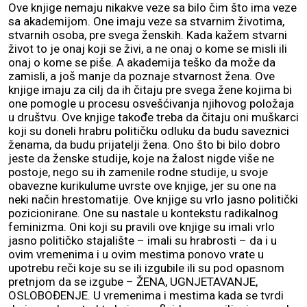
Ove knjige nemaju nikakve veze sa bilo čim što ima veze
sa akademijom. One imaju veze sa stvarnim životima,
stvarnih osoba, pre svega ženskih. Kada kažem stvarni
život to je onaj koji se živi, a ne onaj o kome se misli ili
onaj o kome se piše. A akademija teško da može da
zamisli, a još manje da poznaje stvarnost žena. Ove
knjige imaju za cilj da ih čitaju pre svega žene kojima bi
one pomogle u procesu osvešćivanja njihovog položaja
u društvu. Ove knjige takođe treba da čitaju oni muškarci
koji su doneli hrabru političku odluku da budu saveznici
ženama, da budu prijatelji žena. Ono što bi bilo dobro
jeste da ženske studije, koje na žalost nigde više ne
postoje, nego su ih zamenile rodne studije, u svoje
obavezne kurikulume uvrste ove knjige, jer su one na
neki način hrestomatije. Ove knjige su vrlo jasno politički
pozicionirane. One su nastale u kontekstu radikalnog
feminizma. Oni koji su pravili ove knjige su imali vrlo
jasno političko stajalište – imali su hrabrosti – da i u
ovim vremenima i u ovim mestima ponovo vrate u
upotrebu reči koje su se ili izgubile ili su pod opasnom
pretnjom da se izgube – ŽENA, UGNJETAVANJE,
OSLOBOĐENJE. U vremenima i mestima kada se tvrdi