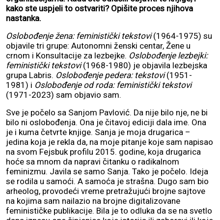
kako ste uspjeli to ostvariti? Opišite proces njihova
nastanka.
Oslobođenje žena: feministički tekstovi
(1964-1975) su
objavile tri grupe: Autonomni ženski centar, Žene u
crnom i Konsultacije za lezbejke.
Oslobođenje lezbejki:
feministički tekstovi
(1968-1980) je objavila lezbejska
grupa Labris.
Oslobođenje pedera: tekstovi
(1951-
1981) i
Oslobođenje od roda: feministički tekstovi
(1971-2023) sam objavio sam.
Sve je počelo sa Sanjom Pavlović. Da nije bilo nje, ne bi
bilo ni oslobođenja. Ona je čitavoj ediciji dala ime. Ona
je i kuma četvrte knjige. Sanja je moja drugarica –
jedina koja je rekla da, na moje pitanje koje sam napisao
na svom Fejsbuk profilu 2015. godine, koja drugarica
hoće sa mnom da napravi čitanku o radikalnom
feminizmu. Javila se samo Sanja. Tako je počelo. Ideja
se rodila u samoći. A samoća je strašna. Dugo sam bio
arheolog, provodeći vreme pretražujući brojne sajtove
na kojima sam nailazio na brojne digitalizovane
feminističke publikacije. Bila je to odluka da se na svetlo