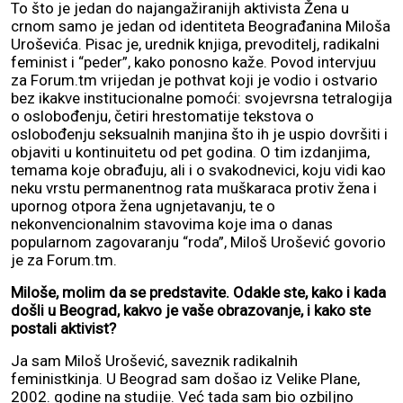
To što je jedan do najangažiranijh aktivista Žena u
crnom samo je jedan od identiteta Beograđanina Miloša
Uroševića. Pisac je, urednik knjiga, prevoditelj, radikalni
feminist i “peder”, kako ponosno kaže. Povod intervjuu
za Forum.tm vrijedan je pothvat koji je vodio i ostvario
bez ikakve institucionalne pomoći: svojevrsna tetralogija
o oslobođenju, četiri hrestomatije tekstova o
oslobođenju seksualnih manjina što ih je uspio dovršiti i
objaviti u kontinuitetu od pet godina. O tim izdanjima,
temama koje obrađuju, ali i o svakodnevici, koju vidi kao
neku vrstu permanentnog rata muškaraca protiv žena i
upornog otpora žena ugnjetavanju, te o
nekonvencionalnim stavovima koje ima o danas
popularnom zagovaranju “roda”, Miloš Urošević govorio
je za Forum.tm.
Miloše, molim da se predstavite. Odakle ste, kako i kada
došli u Beograd, kakvo je vaše obrazovanje, i kako ste
postali aktivist?
Ja sam Miloš Urošević, saveznik radikalnih
feministkinja. U Beograd sam došao iz Velike Plane,
2002. godine na studije. Već tada sam bio ozbiljno