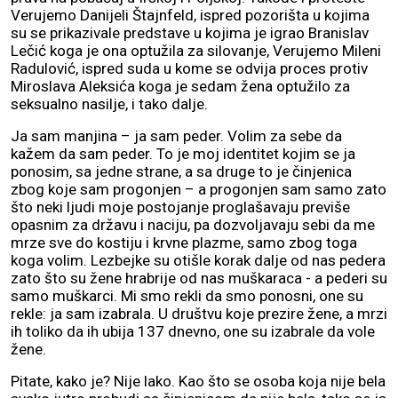
Verujemo Danijeli Štajnfeld, ispred pozorišta u kojima
su se prikazivale predstave u kojima je igrao Branislav
Lečić koga je ona optužila za silovanje, Verujemo Mileni
Radulović, ispred suda u kome se odvija proces protiv
Miroslava Aleksića koga je sedam žena optužilo za
seksualno nasilje, i tako dalje.
Ja sam manjina – ja sam peder. Volim za sebe da
kažem da sam peder. To je moj identitet kojim se ja
ponosim, sa jedne strane, a sa druge to je činjenica
zbog koje sam progonjen – a progonjen sam samo zato
što neki ljudi moje postojanje proglašavaju previše
opasnim za državu i naciju, pa dozvoljavaju sebi da me
mrze sve do kostiju i krvne plazme, samo zbog toga
koga volim. Lezbejke su otišle korak dalje od nas pedera
zato što su žene hrabrije od nas muškaraca - a pederi su
samo muškarci. Mi smo rekli da smo ponosni, one su
rekle: ja sam izabrala. U društvu koje prezire žene, a mrzi
ih toliko da ih ubija 137 dnevno, one su izabrale da vole
žene.
Pitate, kako je? Nije lako. Kao što se osoba koja nije bela