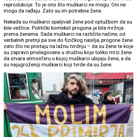
reprodukcije. To je ono što muškarci ne mogu. Oni ne
mogu da rađaju. Zato su im potrebne žene.
Nekada su muškarci spaljivali žene pod optužbom da su
bile veštice. Politički kontekst progona je bila mržnja
prema ženama. Sada muškarci na različite načine, od
verbalnih pretnji pa sve do fizičkog nasilja, progone žene
zato što ne pristaju na lažnu tvrdnju – da su žene te koje
su zapravo privilegovane u društvu koje toliko mrzi žene
da stvara atmosferu u kojoj muškarci ubijaju žene, a da
su najugroženiji muškarci koji tvrde da su žene.