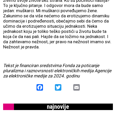
živimo svoje živote bez straha. Ko su počinioci nasilja?
To je ključno pitanje. I odgovor mora da bude samo
jedan: muškarci. Mi muškarci povređujemo žene.
Zakunimo se da više nećemo da erotizujemo dinamiku
dominacije i podređenosti, obećajmo sebi da ćemo da
učimo da erotizujemo situaciju jednakosti. Neka
jednakost koju je toliko teško postići u životu bude ta
koja će da nas pali. Hajde da se ložimo na jednakost. I
da zahtevamo nežnost, jer pravo na nežnost imamo svi.
Nežnost je pravda.
Tekst je financiran sredstvima Fonda za poticanje
pluralizma i raznovrsnosti elektroničkih medija Agencije
za elektroničke medije za 2024. godinu
Facebook
Twitter
Email
najnovije