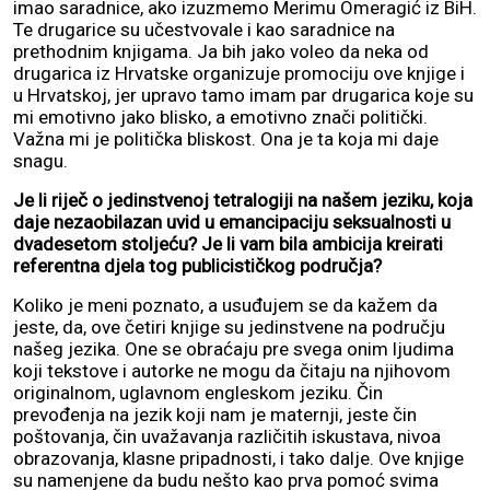
imao saradnice, ako izuzmemo Merimu Omeragić iz BiH.
Te drugarice su učestvovale i kao saradnice na
prethodnim knjigama. Ja bih jako voleo da neka od
drugarica iz Hrvatske organizuje promociju ove knjige i
u Hrvatskoj, jer upravo tamo imam par drugarica koje su
mi emotivno jako blisko, a emotivno znači politički.
Važna mi je politička bliskost. Ona je ta koja mi daje
snagu.
Je li riječ o jedinstvenoj tetralogiji na našem jeziku, koja
daje nezaobilazan uvid u emancipaciju seksualnosti u
dvadesetom stoljeću? Je li vam bila ambicija kreirati
referentna djela tog publicističkog područja?
Koliko je meni poznato, a usuđujem se da kažem da
jeste, da, ove četiri knjige su jedinstvene na području
našeg jezika. One se obraćaju pre svega onim ljudima
koji tekstove i autorke ne mogu da čitaju na njihovom
originalnom, uglavnom engleskom jeziku. Čin
prevođenja na jezik koji nam je maternji, jeste čin
poštovanja, čin uvažavanja različitih iskustava, nivoa
obrazovanja, klasne pripadnosti, i tako dalje. Ove knjige
su namenjene da budu nešto kao prva pomoć svima