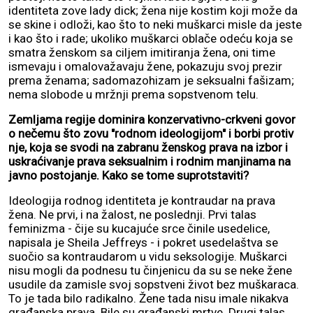
identiteta zove lady dick; žena nije kostim koji može da
se skine i odloži, kao što to neki muškarci misle da jeste
i kao što i rade; ukoliko muškarci oblače odeću koja se
smatra ženskom sa ciljem imitiranja žena, oni time
ismevaju i omalovažavaju žene, pokazuju svoj prezir
prema ženama; sadomazohizam je seksualni fašizam;
nema slobode u mržnji prema sopstvenom telu.
Zemljama regije dominira konzervativno-crkveni govor
o nečemu što zovu "rodnom ideologijom" i borbi protiv
nje, koja se svodi na zabranu ženskog prava na izbor i
uskraćivanje prava seksualnim i rodnim manjinama na
javno postojanje. Kako se tome suprotstaviti?
Ideologija rodnog identiteta je kontraudar na prava
žena. Ne prvi, i na žalost, ne poslednji. Prvi talas
feminizma - čije su kucajuće srce činile usedelice,
napisala je Sheila Jeffreys - i pokret usedelaštva se
suočio sa kontraudarom u vidu seksologije. Muškarci
nisu mogli da podnesu tu činjenicu da su se neke žene
usudile da zamisle svoj sopstveni život bez muškaraca.
To je tada bilo radikalno. Žene tada nisu imale nikakva
građanska prava. Bile su građanski mrtve. Drugi talas