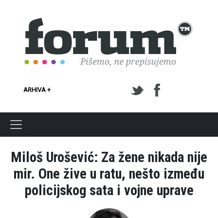
Skoči na glavni sadržaj
ARHIVA +
Miloš Urošević: Za žene nikada nije
mir. One žive u ratu, nešto između
policijskog sata i vojne uprave