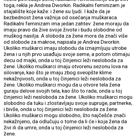
toga, rekla je Andrea Dworkin. Radikalni feminizam je
stajalište koje kaže: i žene su ljudi. I kaže da je
bezbednost žena važnija od osećanja muškaraca.
Radikalni feminizam ima jedan zahtev: žene moraju da
imaju pravo da žive svoje živote i budu slobodne od
muškog nasilja. A sloboda za žene mora da znači više
od slobode za makroe, napisala je Andrea Dworkin.
Ukoliko muškarci imaju slobodu da iznajmljuju utrobe
žena i u njih prvo usađuju svoje seme, a potom otimaju
decu od majki, onda u toj činjenici leži nesloboda za
žene. Ukoliko muškarci imaju otvorenu sezonu lova na
silovanje, kao što je imaju zbog sveopšte klime
nekažnjivosti, onda u toj činjenici leži nesloboda za
žene. Ukoliko muškarci mogu da u otvore tela žena
guraju delove svojih tela, kao što to rade, onda u toj
činjenici leži nesloboda za žene. Ukoliko muškarci mogu
slobodno da tuku i zlostavljaju svoje supruge, partnerke,
i bivše, onda u toj činjenici leži nesloboda za žene.
Ukoliko muškarci mogu slobodno, što najčešće znači
nekažnjeno, da odlučuju o tome da li će i koja žena da
živi ili da umre, onda u toj činjenici leži nesloboda za
žene.