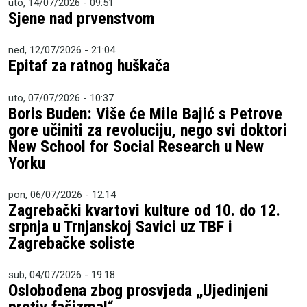
uto, 14/07/2026 - 09:51
Sjene nad prvenstvom
ned, 12/07/2026 - 21:04
Epitaf za ratnog huškača
uto, 07/07/2026 - 10:37
Boris Buden: Više će Mile Bajić s Petrove
gore učiniti za revoluciju, nego svi doktori
New School for Social Research u New
Yorku
pon, 06/07/2026 - 12:14
Zagrebački kvartovi kulture od 10. do 12.
srpnja u Trnjanskoj Savici uz TBF i
Zagrebačke soliste
sub, 04/07/2026 - 19:18
Oslobođena zbog prosvjeda „Ujedinjeni
protiv fašizma!“