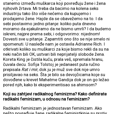
stanemo između muškarca koji povređuju žene i žena
njihovih žrtava. Mi treba da bacimo na kolena seks
industriju tako što više nećemo da kupujemo i
prodajemo žene. Hajde da se obavežemo na to. I da
sebi postavimo jedno pitanje: koliko puta dnevno
moramo da ejakuliramo da ne bismo umrli? I da budemo
iskreni, najpre prema sebi, i odgovorimo: nijednom!
Dovesti sve u pitanje. Zapamtiti ono što se nije smelo ni
spomenuti. U nasleđe nam je ostavila Adrianne Rich. I
otkrivati koliko su muškarci za koje bismo rekli da su na
neki način bili OK, ustvari bili neprijatelji slobode žena.
Koreta King je čistila kuću, prala veš, spremala hranu,
čuvala decu. Sofija Tolstoj je jedanaest puta ručno
prepisala
Rat i mir
, dok ju je muž sve dok nije umro
prisiljavao na seks. Šta je bilo sa devojčicama koje su
dovođene u krevet Mahatme Gandija dok je on go ležao
pored njih, kako bi eksperimentisao sa ahimsom?
Koji su zahtjevi radikalnog feminizma? Kako definirate
radikalni feminizam, u odnosu na feminizam?
Radikalni feminizam je jednostavan feminizam. Ako
nešto povređuje žene, radikalne feministkinje su protiv