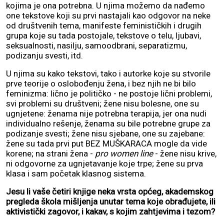
kojima je ona potrebna. U njima možemo da nađemo
one tekstove koji su prvi nastajali kao odgovor na neke
od društvenih tema, manifeste feminističkih i drugih
grupa koje su tada postojale, tekstove o telu, ljubavi,
seksualnosti, nasilju, samoodbrani, separatizmu,
podizanju svesti, itd.
U njima su kako tekstovi, tako i autorke koje su stvorile
prve teorije o oslobođenju žena, i bez njih ne bi bilo
feminizma: lično je političko - ne postoje lični problemi,
svi problemi su društveni; žene nisu bolesne, one su
ugnjetene: ženama nije potrebna terapija, jer ona nudi
individualno rešenje, ženama su bile potrebne grupe za
podizanje svesti; žene nisu sjebane, one su zajebane:
žene su tada prvi put BEZ MUŠKARACA mogle da vide
korene; na strani žena -
pro women line
- žene nisu krive,
ni odgovorne za ugnjetavanje koje trpe; žene su prva
klasa i sam početak klasnog sistema.
Jesu li vaše četiri knjige neka vrsta općeg, akademskog
pregleda škola mišljenja unutar tema koje obrađujete, ili
aktivistički zagovor, i kakav, s kojim zahtjevima i tezom?