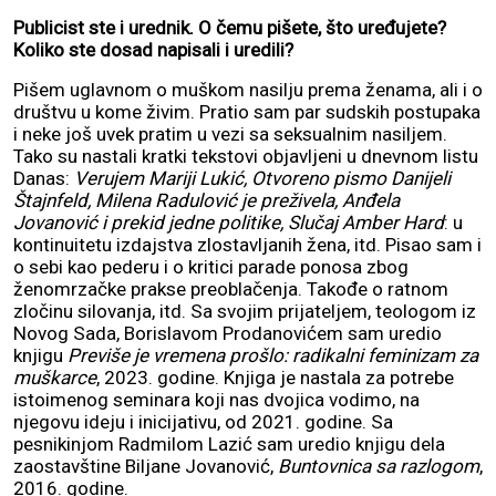
Publicist ste i urednik. O čemu pišete, što uređujete?
Koliko ste dosad napisali i uredili?
Pišem uglavnom o muškom nasilju prema ženama, ali i o
društvu u kome živim. Pratio sam par sudskih postupaka
i neke još uvek pratim u vezi sa seksualnim nasiljem.
Tako su nastali kratki tekstovi objavljeni u dnevnom listu
Danas:
Verujem Mariji Lukić, Otvoreno pismo Danijeli
Štajnfeld, Milena Radulović je preživela, Anđela
Jovanović i prekid jedne politike, Slučaj Amber Hard
: u
kontinuitetu izdajstva zlostavljanih žena, itd. Pisao sam i
o sebi kao pederu i o kritici parade ponosa zbog
ženomrzačke prakse preoblačenja. Takođe o ratnom
zločinu silovanja, itd. Sa svojim prijateljem, teologom iz
Novog Sada, Borislavom Prodanovićem sam uredio
knjigu
Previše je vremena prošlo: radikalni feminizam za
muškarce
, 2023. godine. Knjiga je nastala za potrebe
istoimenog seminara koji nas dvojica vodimo, na
njegovu ideju i inicijativu, od 2021. godine. Sa
pesnikinjom Radmilom Lazić sam uredio knjigu dela
zaostavštine Biljane Jovanović,
Buntovnica sa razlogom
,
2016. godine.