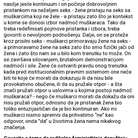
nasilje jeste kontinuum i on počinje dobrovoljnim
pristankom na neželjeni seks - žene pristaju na seks sa
muškarcima koji ne žele - a pristaju zato što je kontekst
u kome se donosi izbor nadmoć muškaraca. Tako da
treba redefinisati pojmove pristanka i izbora, treba
govoriti o nevoljnom podnošenju. Dalje, on se proteže
kroz prisilni seks - muškarci primoravaju žene na seks -
a primoravamo žene na seks zato što smo fizički jači od
žena i zato što nam se u bilo kom trenutku to može. On
se završava silovanjem, brutalnom demonstracijom
nadmoći i sile. Žene će ostvariti pravdu onog trenutka
kada pred institucionalnim pravnim sistemom one neće
biti te koje će morati da dokazuju ili da nisu bile
provokativno obučene, ili da su pružale otpor - a šta
znači pružati otpor u uslovima u kojima postoji nadmoć
muškaraca? - nego će muškarci morati da dokažu da oni
nisu pružali otpor, odnosno da je pristanak žena bio
toliko entuzijastičan da je bio kontinuiran. Ako mi
muškarci nismo spremni da prihvatimo “ne” kao
odgovor, onda ”da” u životima žena nema nikakvog
značenja.