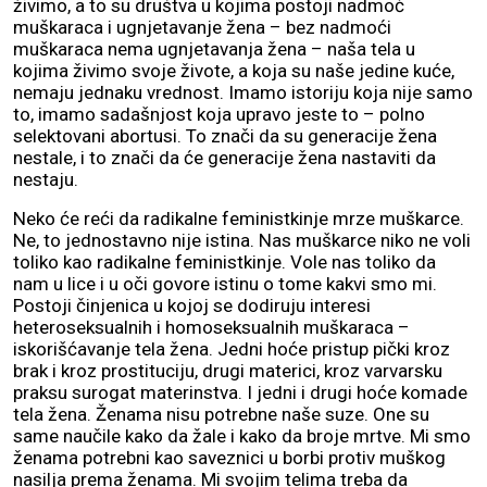
živimo, a to su društva u kojima postoji nadmoć
muškaraca i ugnjetavanje žena – bez nadmoći
muškaraca nema ugnjetavanja žena – naša tela u
kojima živimo svoje živote, a koja su naše jedine kuće,
nemaju jednaku vrednost. Imamo istoriju koja nije samo
to, imamo sadašnjost koja upravo jeste to – polno
selektovani abortusi. To znači da su generacije žena
nestale, i to znači da će generacije žena nastaviti da
nestaju.
Neko će reći da radikalne feministkinje mrze muškarce.
Ne, to jednostavno nije istina. Nas muškarce niko ne voli
toliko kao radikalne feministkinje. Vole nas toliko da
nam u lice i u oči govore istinu o tome kakvi smo mi.
Postoji činjenica u kojoj se dodiruju interesi
heteroseksualnih i homoseksualnih muškaraca –
iskorišćavanje tela žena. Jedni hoće pristup pički kroz
brak i kroz prostituciju, drugi materici, kroz varvarsku
praksu surogat materinstva. I jedni i drugi hoće komade
tela žena. Ženama nisu potrebne naše suze. One su
same naučile kako da žale i kako da broje mrtve. Mi smo
ženama potrebni kao saveznici u borbi protiv muškog
nasilja prema ženama. Mi svojim telima treba da