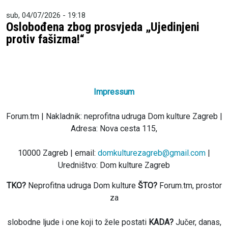
sub, 04/07/2026 - 19:18
Oslobođena zbog prosvjeda „Ujedinjeni
protiv fašizma!“
Impressum
Forum.tm | Nakladnik: neprofitna udruga Dom kulture Zagreb |
Adresa: Nova cesta 115,
10000 Zagreb | email:
domkulturezagreb@gmail.com
|
Uredništvo: Dom kulture Zagreb
TKO?
Neprofitna udruga Dom kulture
ŠTO?
Forum.tm, prostor
za
slobodne ljude i one koji to žele postati
KADA?
Jučer, danas,