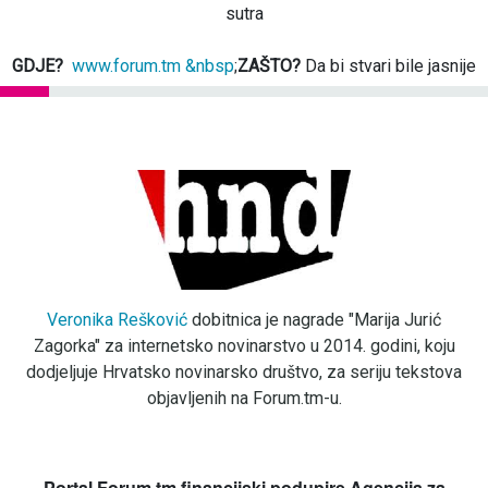
sutra
GDJE?
www.forum.tm &nbsp
;
ZAŠTO?
Da bi stvari bile jasnije
Veronika Rešković
dobitnica je nagrade "Marija Jurić
Zagorka" za internetsko novinarstvo u 2014. godini, koju
dodjeljuje Hrvatsko novinarsko društvo, za seriju tekstova
objavljenih na Forum.tm-u.
Portal Forum.tm financijski podupire Agencija za