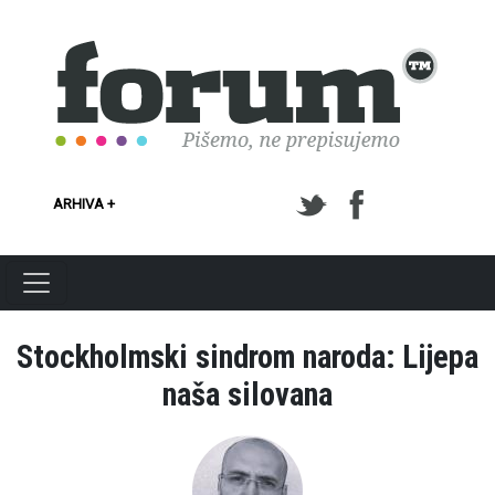
Skoči na glavni sadržaj
ARHIVA +
Stockholmski sindrom naroda: Lijepa
naša silovana