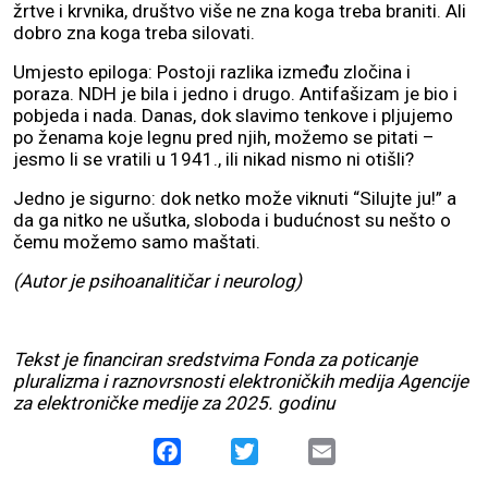
žrtve i krvnika, društvo više ne zna koga treba braniti. Ali
dobro zna koga treba silovati.
Umjesto epiloga: Postoji razlika između zločina i
poraza. NDH je bila i jedno i drugo. Antifašizam je bio i
pobjeda i nada. Danas, dok slavimo tenkove i pljujemo
po ženama koje legnu pred njih, možemo se pitati –
jesmo li se vratili u 1941., ili nikad nismo ni otišli?
Jedno je sigurno: dok netko može viknuti “Silujte ju!” a
da ga nitko ne ušutka, sloboda i budućnost su nešto o
čemu možemo samo maštati.
(Autor je psihoanalitičar i neurolog)
Tekst je financiran sredstvima Fonda za poticanje
pluralizma i raznovrsnosti elektroničkih medija Agencije
za elektroničke medije za 2025. godinu
Facebook
Twitter
Email