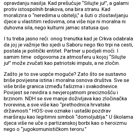
opravdanju nasilja. Kad prešućuje “Silujte ju!”, a galami
protiv istospolnih brakova, ona bira stranu. Kad
moralizira o “neredima u obitelji,” a šuti o zlostavljanju
djece u vlastitim redovima, ona više nije ni moralna ni
duhovna sila, nego kulturni jamac statusa quo.
I tu treba jasno reći: onog trenutka kad je Crkva odabrala
da joj je važnije tko sjedi u Saboru nego tko trpi na cesti,
postala je politički entitet. Partner u podjeli moći. I
samim time odgovorna za atmosferu u kojoj “Silujte
ju!” može zvučati kao patriotski impuls, a ne zločin.
Zašto je to sve uopće moguće? Zato što se sustavno
briše povijesna istina i moralna osnova društva. Sve se
više briše granica između fašizma i svakodnevice.
Povijest se revidira s nevjerojatnom preciznošću i
brzinom. NDH se sve manje doživljava kao zločinačka
tvorevina, a sve više kao “prethodnica hrvatske
državnosti.” HOS-ove oznake i ustaški pozdrav
marširaju kao legitimni simboli “domoljublja.” U školama
djeca više ne uče o partizanskoj borbi kao o heroizmu
nego o “jugokomunističkom teroru.”