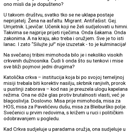
ono misli da je dopušteno?
U takvom društvu, svatko tko se ne uklapa postaje
neprijatelj. Žena na asfaltu. Migrant. Antifašist. Gej.
Umjetnik. Ljevičar. Učenik koji ne želi sudjelovati u himni.
Takvima se najprije prijeti riječima. Onda šakama. Onda
zakonima. A na kraju, ako treba i oružjem. Sve je to isti
lanac. I zato “Silujte ju!” nije izuzetak - to je kulminacija!
Na svečanoj tribini mimohoda bilo je i nekoliko visokih
crkvenih dužnosnika. Čudi li onda što su tenkovi i mise
sve bliži pojmovi jedni drugima?
Katolička crkva – institucija koja bi po svojoj temeljnoj
misiji trebala biti korektiv nasilju, skrbnik ranjivih, prorok
u pustinji zaborava – kod nas je preuzela ulogu kapelana
režima. Ona ne diže glas protiv brutalnosti vlasti, već je
blagoslivlja. Doslovno. Misa prije mimohoda, misa za
HOS, misa za Pavelićevu dušu, misa za Bleiburško polje.
Svećenici u prvim redovima, s križem u ruci i političkim
odobravanjem u pogledu.
Kad Crkva sudjeluje u paradama oružja, ona sudjeluje u