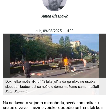
Anton Glasnović
sub, 09/08/2025 - 14:33
Dok netko može viknuti “Silujte ju!” a da ga nitko ne ušutka,
sloboda i budućnost su nešto o čemu možemo samo maštati
Foto: Forum.tm
Na nedavnom vojnom mimohodu, svečanom prikazu
snage države i njezine vojske, dogodio se trenutak koji