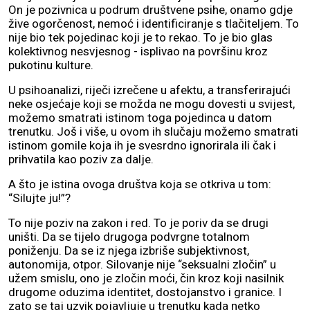
On je pozivnica u podrum društvene psihe, onamo gdje
žive ogorčenost, nemoć i identificiranje s tlačiteljem. To
nije bio tek pojedinac koji je to rekao. To je bio glas
kolektivnog nesvjesnog - isplivao na površinu kroz
pukotinu kulture.
U psihoanalizi, riječi izrečene u afektu, a transferirajući
neke osjećaje koji se možda ne mogu dovesti u svijest,
možemo smatrati istinom toga pojedinca u datom
trenutku. Još i više, u ovom ih slučaju možemo smatrati
istinom gomile koja ih je svesrdno ignorirala ili čak i
prihvatila kao poziv za dalje.
A što je istina ovoga društva koja se otkriva u tom:
“Silujte ju!”?
To nije poziv na zakon i red. To je poriv da se drugi
uništi. Da se tijelo drugoga podvrgne totalnom
poniženju. Da se iz njega izbriše subjektivnost,
autonomija, otpor. Silovanje nije “seksualni zločin” u
užem smislu, ono je zločin moći, čin kroz koji nasilnik
drugome oduzima identitet, dostojanstvo i granice. I
zato se taj uzvik pojavljuje u trenutku kada netko