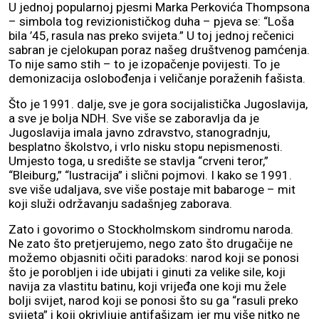
U jednoj popularnoj pjesmi Marka Perkovića Thompsona
– simbola tog revizionističkog duha – pjeva se: “Loša
bila ’45, rasula nas preko svijeta.” U toj jednoj rečenici
sabran je cjelokupan poraz našeg društvenog pamćenja.
To nije samo stih – to je izopačenje povijesti. To je
demonizacija oslobođenja i veličanje poraženih fašista.
Što je 1991. dalje, sve je gora socijalistička Jugoslavija,
a sve je bolja NDH. Sve više se zaboravlja da je
Jugoslavija imala javno zdravstvo, stanogradnju,
besplatno školstvo, i vrlo nisku stopu nepismenosti.
Umjesto toga, u središte se stavlja “crveni teror,”
“Bleiburg,” “lustracija” i slični pojmovi. I kako se 1991.
sve više udaljava, sve više postaje mit babaroge – mit
koji služi održavanju sadašnjeg zaborava.
Zato i govorimo o Stockholmskom sindromu naroda.
Ne zato što pretjerujemo, nego zato što drugačije ne
možemo objasniti očiti paradoks: narod koji se ponosi
što je porobljen i ide ubijati i ginuti za velike sile, koji
navija za vlastitu batinu, koji vrijeđa one koji mu žele
bolji svijet, narod koji se ponosi što su ga “rasuli preko
svijeta” i koji okrivljuje antifašizam jer mu više nitko ne