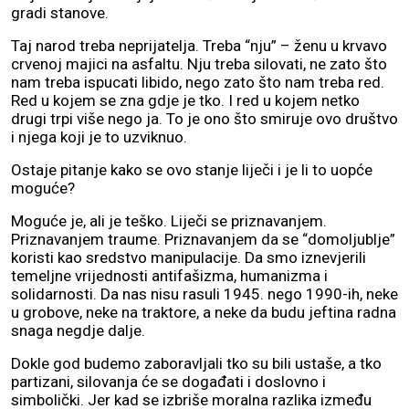
gradi stanove.
Taj narod treba neprijatelja. Treba “nju” – ženu u krvavo
crvenoj majici na asfaltu. Nju treba silovati, ne zato što
nam treba ispucati libido, nego zato što nam treba red.
Red u kojem se zna gdje je tko. I red u kojem netko
drugi trpi više nego ja. To je ono što smiruje ovo društvo
i njega koji je to uzviknuo.
Ostaje pitanje kako se ovo stanje liječi i je li to uopće
moguće?
Moguće je, ali je teško. Liječi se priznavanjem.
Priznavanjem traume. Priznavanjem da se “domoljublje”
koristi kao sredstvo manipulacije. Da smo iznevjerili
temeljne vrijednosti antifašizma, humanizma i
solidarnosti. Da nas nisu rasuli 1945. nego 1990-ih, neke
u grobove, neke na traktore, a neke da budu jeftina radna
snaga negdje dalje.
Dokle god budemo zaboravljali tko su bili ustaše, a tko
partizani, silovanja će se događati i doslovno i
simbolički. Jer kad se izbriše moralna razlika između