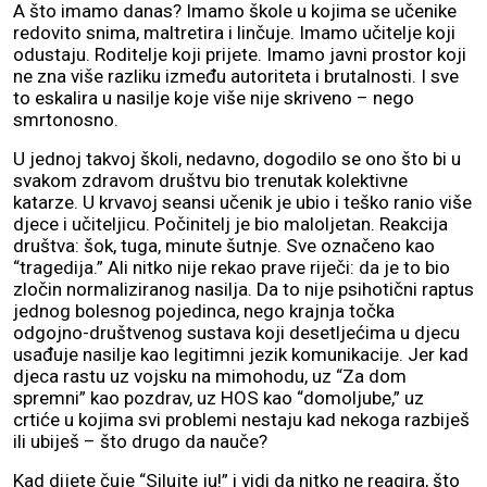
A što imamo danas? Imamo škole u kojima se učenike
redovito snima, maltretira i linčuje. Imamo učitelje koji
odustaju. Roditelje koji prijete. Imamo javni prostor koji
ne zna više razliku između autoriteta i brutalnosti. I sve
to eskalira u nasilje koje više nije skriveno – nego
smrtonosno.
U jednoj takvoj školi, nedavno, dogodilo se ono što bi u
svakom zdravom društvu bio trenutak kolektivne
katarze. U krvavoj seansi učenik je ubio i teško ranio više
djece i učiteljicu. Počinitelj je bio maloljetan. Reakcija
društva: šok, tuga, minute šutnje. Sve označeno kao
“tragedija.” Ali nitko nije rekao prave riječi: da je to bio
zločin normaliziranog nasilja. Da to nije psihotični raptus
jednog bolesnog pojedinca, nego krajnja točka
odgojno-društvenog sustava koji desetljećima u djecu
usađuje nasilje kao legitimni jezik komunikacije. Jer kad
djeca rastu uz vojsku na mimohodu, uz “Za dom
spremni” kao pozdrav, uz HOS kao “domoljube,” uz
crtiće u kojima svi problemi nestaju kad nekoga razbiješ
ili ubiješ – što drugo da nauče?
Kad dijete čuje “Silujte ju!” i vidi da nitko ne reagira, što