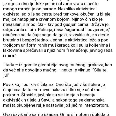
je ogolio dno ljudske psihe i otvorio vrata u nešto
mnogo mračnije od parade. Nekoliko aktivistica i
aktivista leglo je na cestu pred tenkove, obučeni u bijele
majice natopljene crvenom bojom. Njihov čin bio je
nenasilan, simbolički – krv pod gusjenicama. Država je
odgovorila silom. Policija, naša “sigurnost i povjerenje,”
obučena ne da čuje nego da gazi, razvukla ih je s ceste
brutalno i bespoštedno. Jedna je aktivistica ležala pod
trojicom uniformiranih muškaraca koji su ju koljenima i
laktovima sprečavali u njezinom “remećenju javnog reda
i mira.”
I tada – iz gomile gledatelja ovog mučnog igrokaza, kao
da već nije dovoljno mučno – netko je viknuo: “Silujte
ju!”
Povik koji ledi krv u žilama. Ono što još više šokira je
činjenica da tu emotivnu nakazu nitko nije ušutkao ili
prekorio. Štoviše, javljale su se i ideje o bacanju
aktivističkih tijela u Savu, a nakon toga se demonska
mašta okupljene rulje nastavila još jačim intenzitetom.
Ovaj uzvik nije samo užasan. On je simptom i ogledalo.