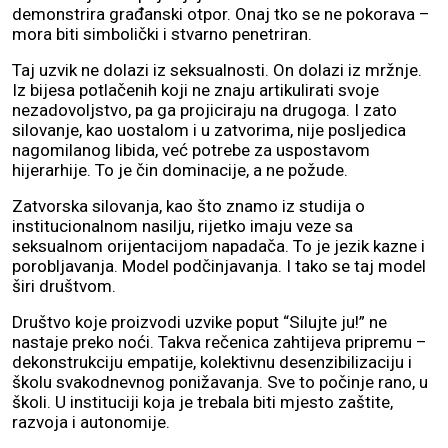
demonstrira građanski otpor. Onaj tko se ne pokorava –
mora biti simbolički i stvarno penetriran.
Taj uzvik ne dolazi iz seksualnosti. On dolazi iz mržnje.
Iz bijesa potlačenih koji ne znaju artikulirati svoje
nezadovoljstvo, pa ga projiciraju na drugoga. I zato
silovanje, kao uostalom i u zatvorima, nije posljedica
nagomilanog libida, već potrebe za uspostavom
hijerarhije. To je čin dominacije, a ne požude.
Zatvorska silovanja, kao što znamo iz studija o
institucionalnom nasilju, rijetko imaju veze sa
seksualnom orijentacijom napadača. To je jezik kazne i
porobljavanja. Model podčinjavanja. I tako se taj model
širi društvom.
Društvo koje proizvodi uzvike poput “Silujte ju!” ne
nastaje preko noći. Takva rečenica zahtijeva pripremu –
dekonstrukciju empatije, kolektivnu desenzibilizaciju i
školu svakodnevnog ponižavanja. Sve to počinje rano, u
školi. U instituciji koja je trebala biti mjesto zaštite,
razvoja i autonomije.