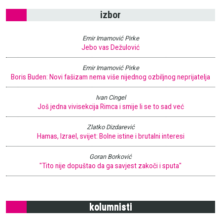
izbor
Emir Imamović Pirke
Jebo vas Dežulović
Emir Imamović Pirke
Boris Buden: Novi fašizam nema više nijednog ozbiljnog neprijatelja
Ivan Cingel
Još jedna vivisekcija Rimca i smije li se to sad već
Zlatko Dizdarević
Hamas, Izrael, svijet: Bolne istine i brutalni interesi
Goran Borković
"Tito nije dopuštao da ga savjest zakoči i sputa"
kolumnisti