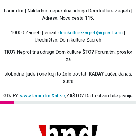
Forum.tm | Nakladnik: neprofitna udruga Dom kulture Zagreb |
Adresa: Nova cesta 115,
10000 Zagreb | email:
domkulturezagreb@gmail.com
|
Uredništvo: Dom kulture Zagreb
TKO?
Neprofitna udruga Dom kulture
ŠTO?
Forum.tm, prostor
za
slobodne ljude i one koji to žele postati
KADA?
Jučer, danas,
sutra
GDJE?
www.forum.tm &nbsp
;
ZAŠTO?
Da bi stvari bile jasnije