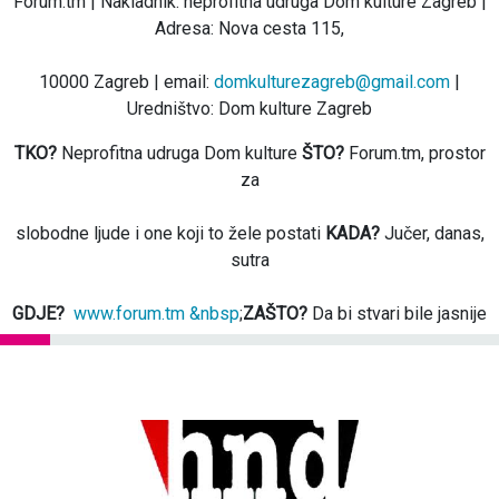
Forum.tm | Nakladnik: neprofitna udruga Dom kulture Zagreb |
Adresa: Nova cesta 115,
10000 Zagreb | email:
domkulturezagreb@gmail.com
|
Uredništvo: Dom kulture Zagreb
TKO?
Neprofitna udruga Dom kulture
ŠTO?
Forum.tm, prostor
za
slobodne ljude i one koji to žele postati
KADA?
Jučer, danas,
sutra
GDJE?
www.forum.tm &nbsp
;
ZAŠTO?
Da bi stvari bile jasnije