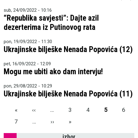
sub, 24/09/2022 - 10:16
“Republika savjesti”: Dajte azil
dezerterima iz Putinovog rata
pon, 19/09/2022 - 11:30
Ukrajinske bilješke Nenada Popovića (12)
pet, 16/09/2022 - 12:09
Mogu me ubiti ako dam intervju!
pon, 29/08/2022 - 10:29
Ukrajinske bilješke Nenada Popovića (11)
Pagination
First page
Previous page
«
‹‹
…
3
4
5
6
Next page
Last page
7
…
››
»
izbor