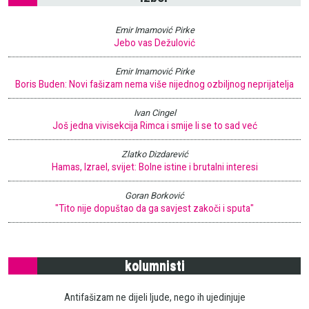
Emir Imamović Pirke
Jebo vas Dežulović
Emir Imamović Pirke
Boris Buden: Novi fašizam nema više nijednog ozbiljnog neprijatelja
Ivan Cingel
Još jedna vivisekcija Rimca i smije li se to sad već
Zlatko Dizdarević
Hamas, Izrael, svijet: Bolne istine i brutalni interesi
Goran Borković
"Tito nije dopuštao da ga savjest zakoči i sputa"
kolumnisti
Antifašizam ne dijeli ljude, nego ih ujedinjuje