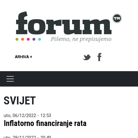
Skoči na glavni sadržaj
ARHIVA +
SVIJET
uto, 06/12/2022 - 12:53
Inflatorno financiranje rata
uto, 29/11/2022 - 20:40