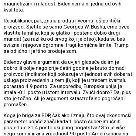
magnetizam i mladost. Biden nema ni jednu od ovih
kvaliteta.
Republikanci, pak, znaju prodati i veoma loš politički
proizvod. Sjetite se samo Georgea W. Busha, crne ovce
vlastite familije, koji je glatko i pošteno dobio drugi
mandat (za razliku od prvog koji je oteo), kada su baš
svi znali njegove ogromne, tragi-komične limite. Trump
se odlično i jeftino prodaje sam.
Bidenov glavni argument da uvjeri glasače da im je
dobro ili bolje nego prije četiri godine je bruto domaći
proizvod (indikator koji pokazuje vrijednost svih dobara i
usluga proizvedenih u zemlji), koji je u trećem kvartalu
porastao 4.9 posto. Za usporedbu, Europska unija je
imala -0.1 posto u istom intervalu. Zvuči dobro? Da, plus
sto je točno. Ali je argument katastrofalno pogrešan i
promašen.
Koga je briga za BDP, čak ako i znaju što ovaj ekonomski
parameter uopće znači kada 1 posto super-imućnih
posjeduje 31.4 posto ukupnog bogatstva? Što je više
nego kombinirana vrijednost 90 posto Amerikanaca na