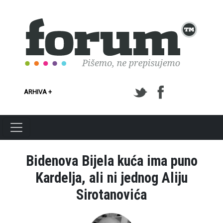
Skoči na glavni sadržaj
ARHIVA +
Bidenova Bijela kuća ima puno
Kardelja, ali ni jednog Aliju
Sirotanovića