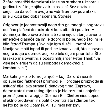
Zašto američki demokrati ulaze sa strahom u izbornu
godinu i zašto je njihov strah realan? Bez obzira na
činjenicu da većina ovdje ne vidi Trumpov povratak u
Bijelu kuću kao dobar scenarij. Štoviše!
Odgovor je jednostavniji nego što ga mnogi – pogotovu
odlično plaćeni demokratski konzultanti i polsteri –
definiraju. Bidenova administracija nije u stanju uvjeriti
američke glasače da im je dobro ili bolje, nego što im je
bilo
ispod
Trumpa. (Ovo nije igra riječi ili metafora.
Nacije vole biti ispod ili pod, ne iznad vlasti, što, naravno,
negira ideju o demokraciji kao bilo čijem prioritetu. Što
bi rekao maloventni, zločesti milijarder Peter Thiel: “Ja
vise ne vjerujem da su sloboda i demokracija
kombatibilni”).
Marketing – a o tome je riječ – koji Oxford rječnik
opisuje kao “aktivnost promocije ili prodaje proizvoda ili
usluga” nije jaka strana Bidenovog tima. Zapravo,
demokratski marketing rijetko je bio rezultat uspješne
promišljene strategije. Obama i Bill Clinton nisu uopće
efektno prodavani na političkom tržištu (Clinton tek
nešto bolje od Obame). Ali su imali karizmu,