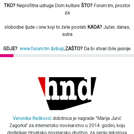
TKO?
Neprofitna udruga Dom kulture
ŠTO?
Forum.tm, prostor
za
slobodne ljude i one koji to žele postati
KADA?
Jučer, danas,
sutra
GDJE?
www.forum.tm &nbsp
;
ZAŠTO?
Da bi stvari bile jasnije
Veronika Rešković
dobitnica je nagrade "Marija Jurić
Zagorka" za internetsko novinarstvo u 2014. godini, koju
dodjeljuje Hrvatsko novinarsko društvo, za seriju tekstova