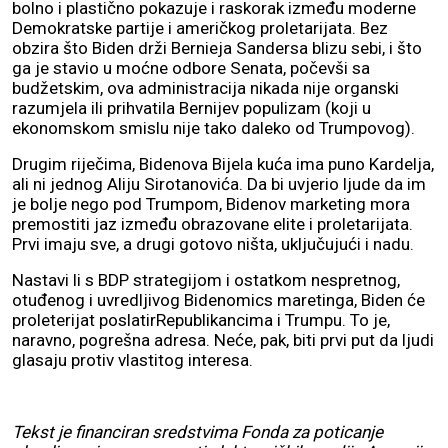
bolno i plastično pokazuje i raskorak između moderne
Demokratske partije i američkog proletarijata. Bez
obzira što Biden drži Bernieja Sandersa blizu sebi, i što
ga je stavio u moćne odbore Senata, počevši sa
budžetskim, ova administracija nikada nije organski
razumjela ili prihvatila Bernijev populizam (koji u
ekonomskom smislu nije tako daleko od Trumpovog).
Drugim riječima, Bidenova Bijela kuća ima puno Kardelja,
ali ni jednog Aliju Sirotanovića. Da bi uvjerio ljude da im
je bolje nego pod Trumpom, Bidenov marketing mora
premostiti jaz između obrazovane elite i proletarijata.
Prvi imaju sve, a drugi gotovo ništa, uključujući i nadu.
Nastavi li s BDP strategijom i ostatkom nespretnog,
otuđenog i uvredljivog Bidenomics maretinga, Biden će
proleterijat poslatirRepublikancima i Trumpu. To je,
naravno, pogrešna adresa. Neće, pak, biti prvi put da ljudi
glasaju protiv vlastitog interesa.
Tekst je financiran sredstvima Fonda za poticanje