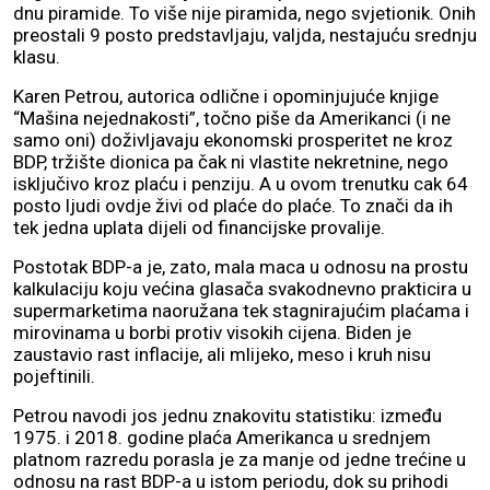
dnu piramide. To više nije piramida, nego svjetionik. Onih
preostali 9 posto predstavljaju, valjda, nestajuću srednju
klasu.
Karen Petrou, autorica odlične i opominjujuće knjige
“Mašina nejednakosti”, točno piše da Amerikanci (i ne
samo oni) doživljavaju ekonomski prosperitet ne kroz
BDP, tržište dionica pa čak ni vlastite nekretnine, nego
isključivo kroz plaću i penziju. A u ovom trenutku cak 64
posto ljudi ovdje živi od plaće do plaće. To znači da ih
tek jedna uplata dijeli od financijske provalije.
Postotak BDP-a je, zato, mala maca u odnosu na prostu
kalkulaciju koju većina glasača svakodnevno prakticira u
supermarketima naoružana tek stagnirajućim plaćama i
mirovinama u borbi protiv visokih cijena. Biden je
zaustavio rast inflacije, ali mlijeko, meso i kruh nisu
pojeftinili.
Petrou navodi jos jednu znakovitu statistiku: između
1975. i 2018. godine plaća Amerikanca u srednjem
platnom razredu porasla je za manje od jedne trećine u
odnosu na rast BDP-a u istom periodu, dok su prihodi