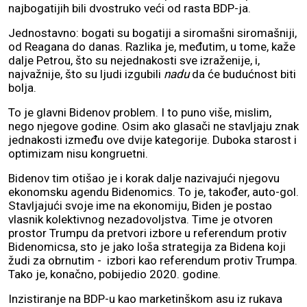
najbogatijih bili dvostruko veći od rasta BDP-ja.
Jednostavno: bogati su bogatiji a siromašni siromašniji,
od Reagana do danas. Razlika je, međutim, u tome, kaže
dalje Petrou, što su nejednakosti sve izraženije, i,
najvažnije, što su ljudi izgubili
nadu
da će budućnost biti
bolja.
To je glavni Bidenov problem. I to puno više, mislim,
nego njegove godine. Osim ako glasači ne stavljaju znak
jednakosti između ove dvije kategorije. Duboka starost i
optimizam nisu kongruetni.
Bidenov tim otišao je i korak dalje nazivajući njegovu
ekonomsku agendu Bidenomics. To je, također, auto-gol.
Stavljajući svoje ime na ekonomiju, Biden je postao
vlasnik kolektivnog nezadovoljstva. Time je otvoren
prostor Trumpu da pretvori izbore u referendum protiv
Bidenomicsa, sto je jako loša strategija za Bidena koji
žudi za obrnutim - izbori kao referendum protiv Trumpa.
Tako je, konačno, pobijedio 2020. godine.
Inzistiranje na BDP-u kao marketinškom asu iz rukava