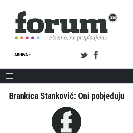
Skoči na glavni sadržaj
ARHIVA +
Brankica Stanković: Oni pobjeđuju