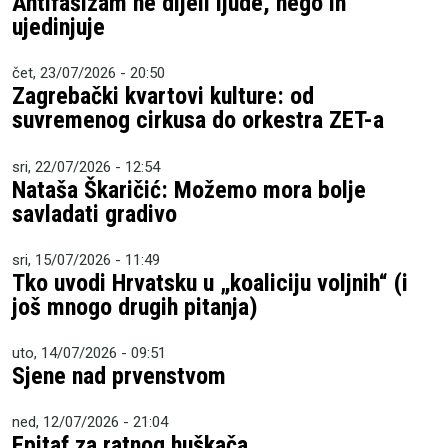
Antifašizam ne dijeli ljude, nego ih
ujedinjuje
čet, 23/07/2026 - 20:50
Zagrebački kvartovi kulture: od
suvremenog cirkusa do orkestra ZET-a
sri, 22/07/2026 - 12:54
Nataša Škaričić: Možemo mora bolje
savladati gradivo
sri, 15/07/2026 - 11:49
Tko uvodi Hrvatsku u „koaliciju voljnih“ (i
još mnogo drugih pitanja)
uto, 14/07/2026 - 09:51
Sjene nad prvenstvom
ned, 12/07/2026 - 21:04
Epitaf za ratnog huškača