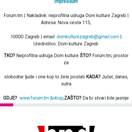
Impressum
Forum.tm | Nakladnik: neprofitna udruga Dom kulture Zagreb |
Adresa: Nova cesta 115,
10000 Zagreb | email:
domkulturezagreb@gmail.com
|
Uredništvo: Dom kulture Zagreb
TKO?
Neprofitna udruga Dom kulture
ŠTO?
Forum.tm, prostor
za
slobodne ljude i one koji to žele postati
KADA?
Jučer, danas,
sutra
GDJE?
www.forum.tm &nbsp
;
ZAŠTO?
Da bi stvari bile jasnije