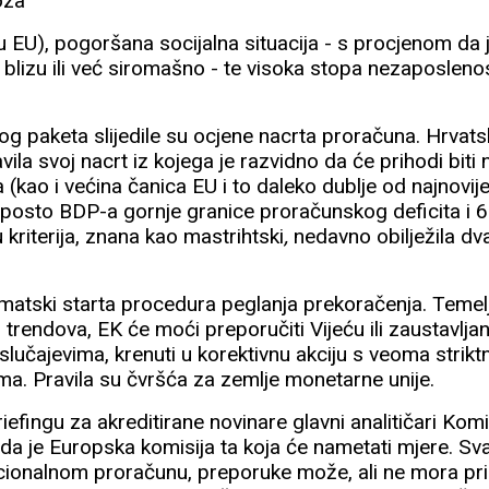
oza
u EU), pogoršana socijalna situacija - s procjenom da 
blizu ili već siromašno - te visoka stopa nezaposleno
g paketa slijedile su ocjene nacrta proračuna. Hrvats
avila svoj nacrt iz kojega je razvidno da će prihodi biti
a (kao i većina čanica EU i to daleko dublje od najnovij
tri posto BDP-a gornje granice proračunskog deficita i
kriterija, znana kao mastrihtski
,
nedavno obilježila dv
matski starta procedura peglanja prekoračenja. Temel
trendova, EK će moći preporučiti Vijeću ili zaustavljanj
m slučajevima, krenuti u korektivnu akciju s veoma strik
a. Pravila su čvršća za zemlje monetarne unije.
iefingu za akreditirane novinare glavni analitičari Kom
i da je Europska komisija ta koja će nametati mjere. S
ionalnom proračunu, preporuke može, ali ne mora prihv