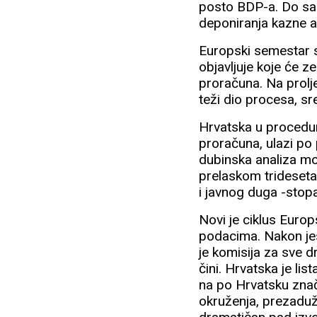
posto BDP-a. Do sad
deponiranja kazne al
Europski semestar 
objavljuje koje će z
proračuna. Na prolje
teži dio procesa, sr
Hrvatska u procedur
proračuna, ulazi po 
dubinska analiza mor
prelaskom trideset
i javnog duga -stop
Novi je ciklus Euro
podacima. Nakon jes
je komisija za sve d
čini. Hrvatska je l
na po Hrvatsku znač
okruženja, prezaduže