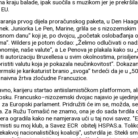
a kraju balade, ipak suočila s muzikom jer je prekršila
 EU.
aranja prvog dijela proračunskog paketa, u Den Haagu
rnek. Juniorka Le Pen, Marine, grlila se s nizozemski
snom danu“ koji je, po dvojcu, „početak oslobađanja o
a“. Wilders je potom dodao: „Želimo odlučivati o nad
onomije, naše valute“, a Le Penova je plakala kako su 
žiti autorizaciju Bruxellesa u svim okolnostima, prisilje
oristiti valutu koja je pokazala neučinkovitost“. Dokaz
mski je karikaturist branio „svoga“ tvrdeći da je u „
o naivna žrtva zloćudne Francuzice.
avno, karijeru startao antiislamističkom platformom, a
ropsku. Francusko–nizozemski dvojac najavio je ujedinje
za Europski parlament. Pridružiti će im se, možda, se
. Za Ružu Tomašić ne znamo, ona je do sada tvrdila 
era ogradila kako ne namjerava ući u taj novi savez. "
ormisti su moj klub, a Savez ECR obitelj HSPAS.a. Toli
ekakvoj nacionalističkoj koaliciji", ustvrdila je. Stekli