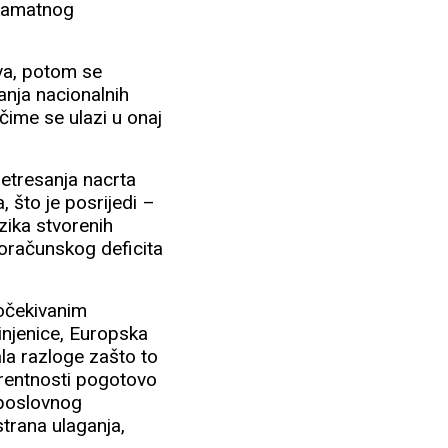
skamatnog
va, potom se
tanja nacionalnih
 čime se ulazi u onaj
retresanja nacrta
, što je posrijedi –
izika stvorenih
roračunskog deficita
 očekivanim
injenice, Europska
ala razloge zašto to
urentnosti pogotovo
 poslovnog
strana ulaganja,