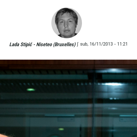
∫
sub, 16/11/2013 - 11:21
Lada Stipić - Niseteo (Bruxelles)