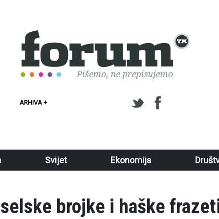
ARHIVA +
a
Svijet
Ekonomija
Društ
iselske brojke i haške frazet