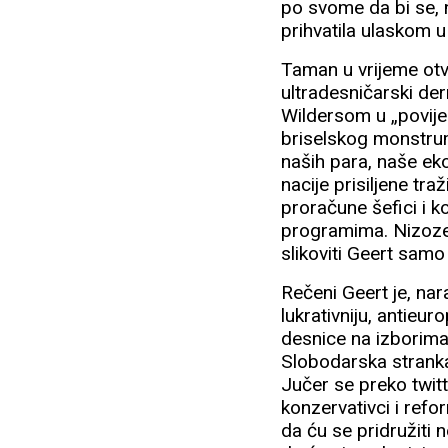
po svome da bi se, n
prihvatila ulaskom u
Taman u vrijeme otv
ultradesničarski de
Wildersom u „povije
briselskog monstrum
naših para, naše ek
nacije prisiljene tra
proračune šefici i k
programima. Nizozer
slikoviti Geert sam
Rečeni Geert je, nar
lukrativniju, antieu
desnice na izborima 
Slobodarska stranka
Jučer se preko twitt
konzervativci i ref
da ću se pridružiti n