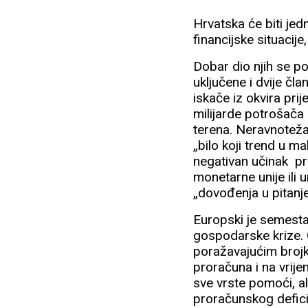
Hrvatska će biti je
financijske situaci
Dobar dio njih se p
uključene i dvije čl
iskače iz okvira prij
milijarde potrošača 
terena. Neravnoteža
„bilo koji trend u m
negativan učinak pr
monetarne unije ili 
„dovođenja u pitanj
Europski je semest
gospodarske krize. 
poražavajućim brojk
proračuna i na vrije
sve vrste pomoći, a
proračunskog defici