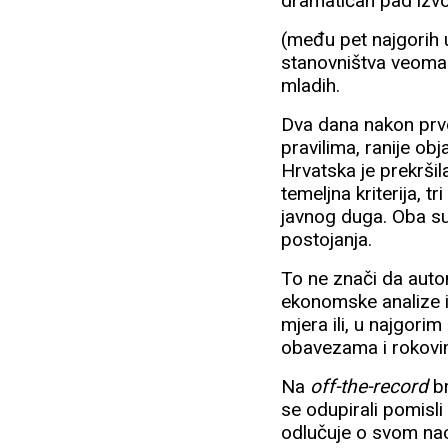
dramatičan pad izv
(među pet najgorih 
stanovništva veoma 
mladih.
Dva dana nakon prvo
pravilima, ranije obj
Hrvatska je prekršil
temeljna kriterija, 
javnog duga. Oba su 
postojanja.
To ne znači da auto
ekonomske analize i 
mjera ili, u najgori
obavezama i rokovim
Na
off-the-record
br
se odupirali pomisl
odlučuje o svom nac