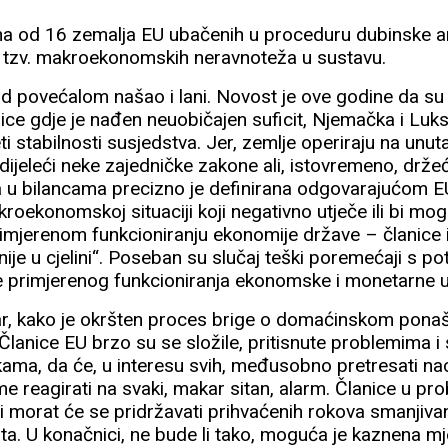
dna od 16 zemalja EU ubačenih u proceduru dubinske 
je, tzv. makroekonomskih neravnoteža u sustavu.
od povećalom našao i lani. Novost je ove godine da su
anice gdje je nađen neuobičajen suficit, Njemačka i Lu
eti stabilnosti susjedstva. Jer, zemlje operiraju na unut
dijeleći neke zajedničke zakone ali, istovremeno, drže
 u bilancama precizno je definirana odgovarajućom E
akroekonomskoj situaciji koji negativno utječe ili bi mog
imjerenom funkcioniranju ekonomije države – članice 
unije u cjelini“. Poseban su slučaj teški poremećaji s p
e primjerenog funkcioniranja ekonomske i monetarne un
ar, kako je okršten proces brige o domaćinskom pona
Članice EU brzo su se složile, pritisnute problemima i
ama, da će, u interesu svih, međusobno pretresati nac
me reagirati na svaki, makar sitan, alarm. Članice u p
li morat će se pridržavati prihvaćenih rokova smanjiva
ta. U konačnici, ne bude li tako, moguća je kaznena mj