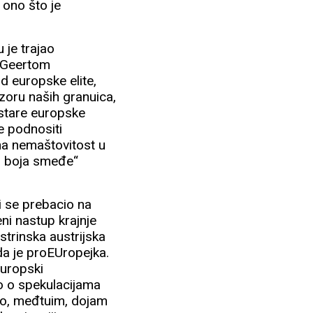
 ono što je
 je trajao
m Geertom
d europske elite,
zoru naših granuica,
„stare europske
ne podnositi
ana nemaštovitost u
50 boja smeđe“
li se prebacio na
ni nastup krajnje
strinska austrijska
da je proEUropejka.
Europski
ko o spekulacijama
 smo, međtuim, dojam