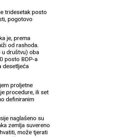
je tridesetak posto
sti, pogotovo
ka je, prema
 niži od rashoda.
e u društvu) oba
 60 posto BDP-a
a desetljeća
jem proljetne
e procedure, ili set
tno definiranim
isije naglašeno su
vaka zemlja suvereno
atiti, može tjerati