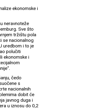
analize ekonomske i
 u neravnoteže
ksemburg. Sve što
arnjem tržištu pola
ći se nacionalnog
U uredbom i to je
ao polučiti
ili ekonomske i
otecijalnom
ije“.
šanju, čedo
 suočene s
rte nacionalnih
roblemima dobit će
nja javnog duga i
era u iznosu do 0,2