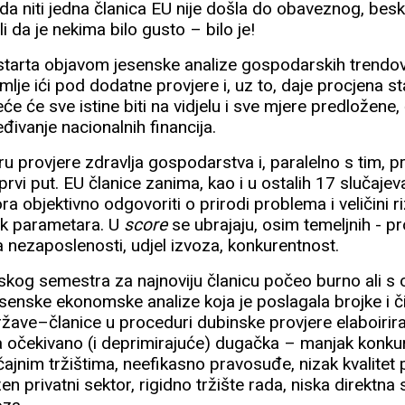
a niti jedna članica EU nije došla do obaveznog, be
i da je nekima bilo gusto – bilo je!
starta objavom jesenske analize gospodarskih trendo
emlje ići pod dodatne provjere i, uz to, daje procjena s
će će sve istine biti na vidjelu i sve mjere predložene,
eđivanje nacionalnih financija.
u provjere zdravlja gospodarstva i, paralelno s tim, p
prvi put. EU članice zanima, kao i u ostalih 17 slučajeva
a objektivno odgovoriti o prirodi problema i veličini r
ak parametara. U
score
se ubrajaju, osim temeljnih - p
a nezaposlenosti, udjel izvoza, konkurentnost.
pskog semestra za najnoviju članicu počeo burno ali s
enske ekonomske analize koja je poslagala brojke i č
ržave–članice u proceduri dubinske provjere elaboirir
ista očekivano (i deprimirajuće) dugačka – manjak konk
ajnim tržištima, neefikasno pravosuđe, nizak kvalitet
n privatni sektor, rigidno tržište rada, niska direktna 