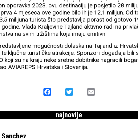
kon oporavka 2023. ovu destinaciju je posjetilo 28 miliju
prva 4 mjeseca ove godine bilo ih je 12,1 milijun. Od to
 3,5 milijuna turista što predstavlja porast od gotovo
 godine. Vlada Kraljevine Tajland aktivno radi na privla
emstva na svim tržištima koja imaju emitivni
predstavljene mogućnosti dolaska na Tajland iz Hrvat
 te ključne turističke atrakcije. Sponzori događaja bil
koji su na kraju neke sretne dobitnike nagradili bog
rao AVIAREPS Hrvatska i Slovenija.
Facebook
Twitter
Email
najnovije
e Sanchez