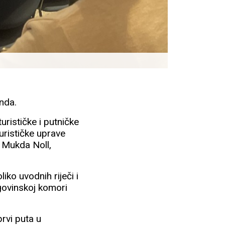
anda.
urističke i putničke
urističke uprave
 Mukda Noll,
iko uvodnih riječi i
rgovinskoj komori
rvi puta u