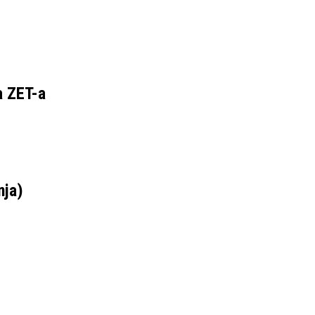
a ZET-a
nja)