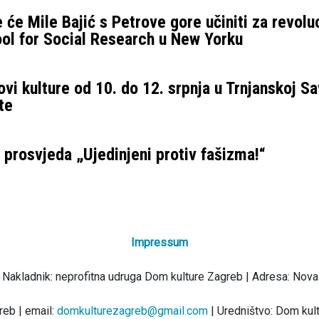
 će Mile Bajić s Petrove gore učiniti za revolu
ol for Social Research u New Yorku
vi kulture od 10. do 12. srpnja u Trnjanskoj Sa
te
prosvjeda „Ujedinjeni protiv fašizma!“
Impressum
 Nakladnik: neprofitna udruga Dom kulture Zagreb | Adresa: Nova
eb | email:
domkulturezagreb@gmail.com
| Uredništvo: Dom kul