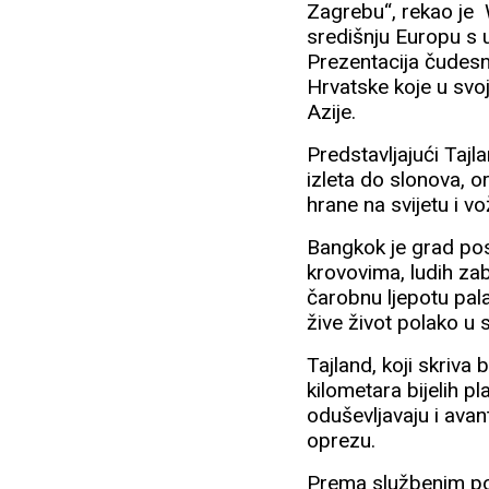
Zagrebu“, rekao je 
središnju Europu s u
Prezentacija čudesni
Hrvatske koje u svoj
Azije.
Predstavljajući Tajl
izleta do slonova, or
hrane na svijetu i 
Bangkok je grad pos
krovovima, ludih zab
čarobnu ljepotu pala
žive život polako u 
Tajland, koji skriva
kilometara bijelih pl
oduševljavaju i avant
oprezu.
Prema službenim pod