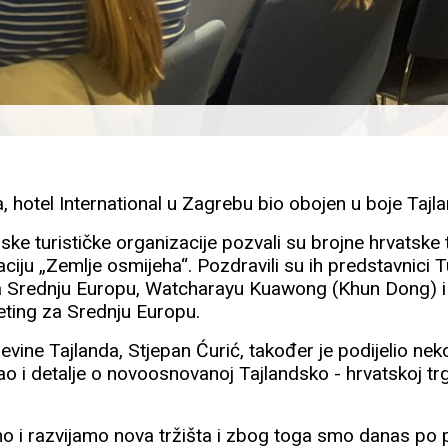
ja, hotel International u Zagrebu bio obojen u boje Tajl
ske turističke organizacije pozvali su brojne hrvatske t
ciju „Zemlje osmijeha“. Pozdravili su ih predstavnici T
za Srednju Europu, Watcharayu Kuawong (Khun Dong) i
ting za Srednju Europu.
evine Tajlanda, Stjepan Ćurić, također je podijelio nekol
kao i detalje o novoosnovanoj Tajlandsko - hrvatskoj t
mo i razvijamo nova tržišta i zbog toga smo danas po p