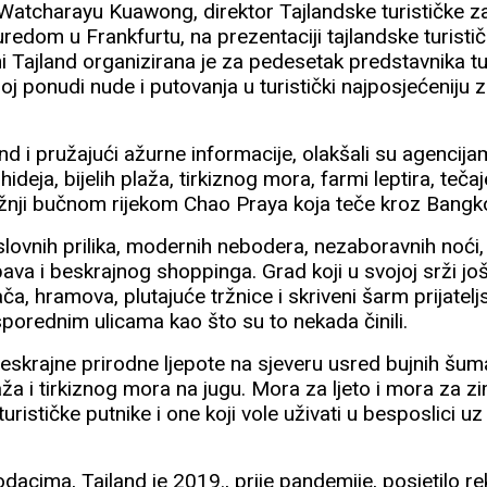
Watcharayu Kuawong, direktor Tajlandske turističke z
redom u Frankfurtu, na prezentaciji tajlandske turisti
 Tajland organizirana je za pedesetak predstavnika tur
oj ponudi nude i putovanja u turistički najposjećeniju 
and i pružajući ažurne informacije, olakšali su agencij
hideja, bijelih plaža, tirkiznog mora, farmi leptira, teč
vožnji bučnom rijekom Chao Praya koja teče kroz Bangk
lovnih prilika, modernih nebodera, nezaboravnih noći
ava i beskrajnog shoppinga. Grad koji u svojoj srži još
ča, hramova, plutajuće tržnice i skriveni šarm prijatelj
sporednim ulicama kao što su to nekada činili.
 beskrajne prirodne ljepote na sjeveru usred bujnih šuma
aža i tirkiznog mora na jugu. Mora za ljeto i mora za zi
urističke putnike i one koji vole uživati ​​u besposlici u
acima, Tajland je 2019., prije pandemije, posjetilo r