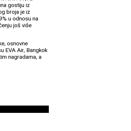
na gostiju iz
g broja je iz
 19% u odnosu na
čenju još više
ske, osnovne
i su EVA Air, Bangkok
atim nagradama, a