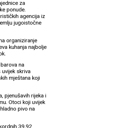
ajednice za
čke ponude.
ističkih agencija iz
zemlju jugoistočne
ama organiziranje
ajeva kuhanja najbolje
ok.
, barova na
 uvijek skriva
skih mještana koji
, pjenušavih rijeka i
mu. Otoci koji uvijek
z hladno pivo na
ekordnih 39,92