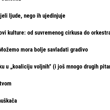
eli ljude, nego ih ujedinjuje
ovi kulture: od suvremenog cirkusa do orkestr
 Možemo mora bolje savladati gradivo
u u „koaliciju voljnih“ (i još mnogo drugih pita
stvom
 huškača