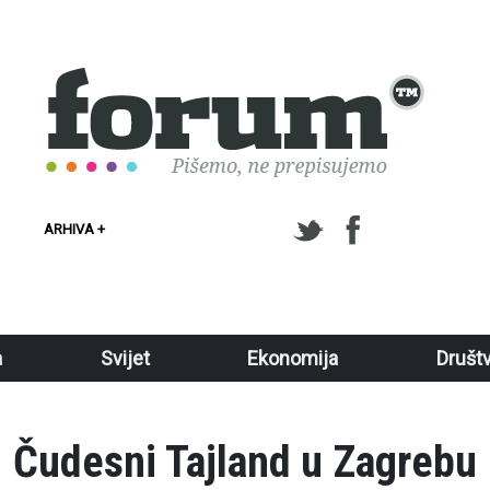
ARHIVA +
a
Svijet
Ekonomija
Društ
Čudesni Tajland u Zagrebu