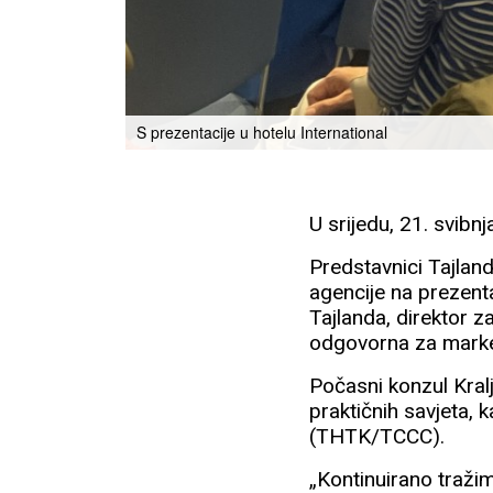
S prezentacije u hotelu International
U srijedu, 21. svibn
Predstavnici Tajland
agencije na prezenta
Tajlanda, direktor 
odgovorna za marke
Počasni konzul Kralj
praktičnih savjeta, 
(THTK/TCCC).
„Kontinuirano traži