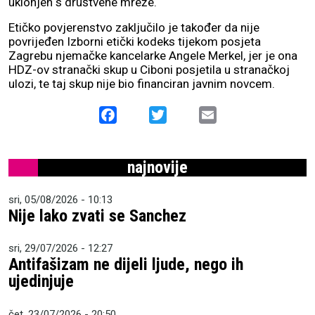
uklonjen s društvene mreže.
Etičko povjerenstvo zaključilo je također da nije
povrijeđen Izborni etički kodeks tijekom posjeta
Zagrebu njemačke kancelarke Angele Merkel, jer je ona
HDZ-ov stranački skup u Ciboni posjetila u stranačkoj
ulozi, te taj skup nije bio financiran javnim novcem.
Facebook
Twitter
Email
najnovije
sri, 05/08/2026 - 10:13
Nije lako zvati se Sanchez
sri, 29/07/2026 - 12:27
Antifašizam ne dijeli ljude, nego ih
ujedinjuje
čet, 23/07/2026 - 20:50