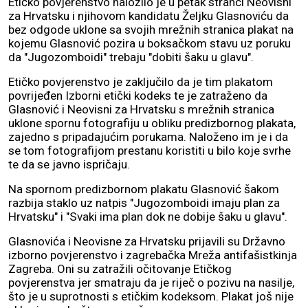
Etičko povjerenstvo naložilo je u petak stranci Neovisni
za Hrvatsku i njihovom kandidatu Željku Glasnoviću da
bez odgode uklone sa svojih mrežnih stranica plakat na
kojemu Glasnović pozira u boksačkom stavu uz poruku
da "Jugozomboidi" trebaju "dobiti šaku u glavu".
Etičko povjerenstvo je zaključilo da je tim plakatom
povrijeđen Izborni etički kodeks te je zatraženo da
Glasnović i Neovisni za Hrvatsku s mrežnih stranica
uklone spornu fotografiju u obliku predizbornog plakata,
zajedno s pripadajućim porukama. Naloženo im je i da
se tom fotografijom prestanu koristiti u bilo koje svrhe
te da se javno ispričaju.
Na spornom predizbornom plakatu Glasnović šakom
razbija staklo uz natpis "Jugozomboidi imaju plan za
Hrvatsku" i "Svaki ima plan dok ne dobije šaku u glavu".
Glasnovića i Neovisne za Hrvatsku prijavili su Državno
izborno povjerenstvo i zagrebačka Mreža antifašistkinja
Zagreba. Oni su zatražili očitovanje Etičkog
povjerenstva jer smatraju da je riječ o pozivu na nasilje,
što je u suprotnosti s etičkim kodeksom. Plakat još nije