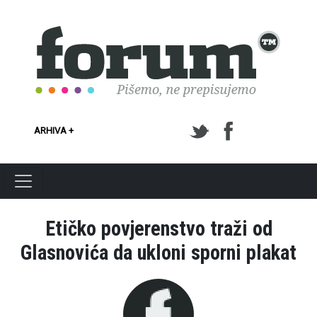
Skoči na glavni sadržaj
ARHIVA +
Etičko povjerenstvo traži od
Glasnovića da ukloni sporni plakat