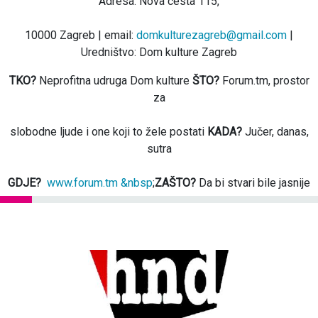
Adresa: Nova cesta 115,
10000 Zagreb | email:
domkulturezagreb@gmail.com
|
Uredništvo: Dom kulture Zagreb
TKO?
Neprofitna udruga Dom kulture
ŠTO?
Forum.tm, prostor
za
slobodne ljude i one koji to žele postati
KADA?
Jučer, danas,
sutra
GDJE?
www.forum.tm &nbsp
;
ZAŠTO?
Da bi stvari bile jasnije