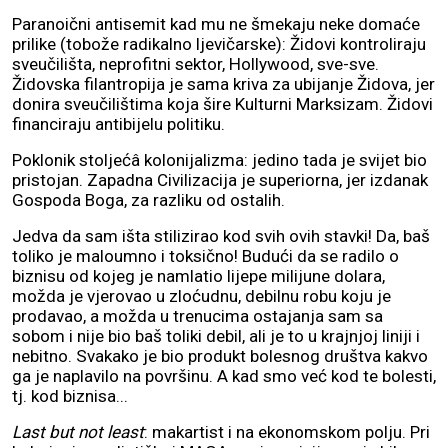
Paranoični antisemit kad mu ne šmekaju neke domaće
prilike (tobože radikalno ljevičarske): Židovi kontroliraju
sveučilišta, neprofitni sektor, Hollywood, sve-sve.
Židovska filantropija je sama kriva za ubijanje Židova, jer
donira sveučilištima koja šire Kulturni Marksizam. Židovi
financiraju antibijelu politiku.
Poklonik stoljećâ kolonijalizma: jedino tada je svijet bio
pristojan. Zapadna Civilizacija je superiorna, jer izdanak
Gospoda Boga, za razliku od ostalih.
Jedva da sam išta stilizirao kod svih ovih stavki! Da, baš
toliko je maloumno i toksično! Budući da se radilo o
biznisu od kojeg je namlatio lijepe milijune dolara,
možda je vjerovao u zloćudnu, debilnu robu koju je
prodavao, a možda u trenucima ostajanja sam sa
sobom i nije bio baš toliki debil, ali je to u krajnjoj liniji i
nebitno. Svakako je bio produkt bolesnog društva kakvo
ga je naplavilo na površinu. A kad smo već kod te bolesti,
tj. kod biznisa...
Last but not least
: makartist i na ekonomskom polju. Pri