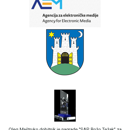
Oleg Maštruko dobitnik je nagrade "SAP Božo Težak" za