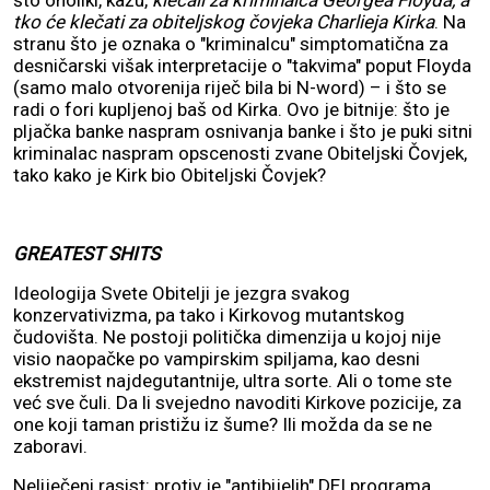
tko će klečati za obiteljskog čovjeka Charlieja Kirka
. Na
stranu što je oznaka o "kriminalcu" simptomatična za
desničarski višak interpretacije o "takvima" poput Floyda
(samo malo otvorenija riječ bila bi N-word) – i što se
radi o fori kupljenoj baš od Kirka. Ovo je bitnije: što je
pljačka banke naspram osnivanja banke i što je puki sitni
kriminalac naspram opscenosti zvane Obiteljski Čovjek,
tako kako je Kirk bio Obiteljski Čovjek?
GREATEST SHITS
Ideologija Svete Obitelji je jezgra svakog
konzervativizma, pa tako i Kirkovog mutantskog
čudovišta. Ne postoji politička dimenzija u kojoj nije
visio naopačke po vampirskim spiljama, kao desni
ekstremist najdegutantnije, ultra sorte. Ali o tome ste
već sve čuli. Da li svejedno navoditi Kirkove pozicije, za
one koji taman pristižu iz šume? Ili možda da se ne
zaboravi.
Neliječeni rasist: protiv je "antibijelih" DEI programa