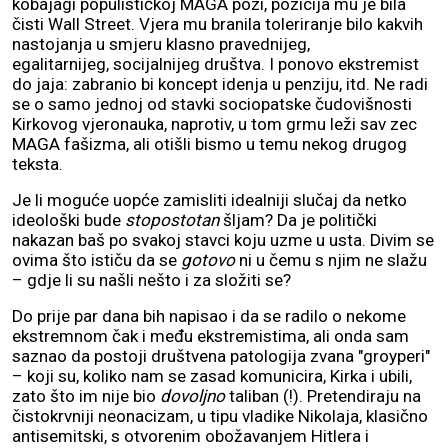
kobajagi populističkoj MAGA pozi, pozicija mu je bila
čisti Wall Street. Vjera mu branila toleriranje bilo kakvih
nastojanja u smjeru klasno pravednijeg,
egalitarnijeg, socijalnijeg društva. I ponovo ekstremist
do jaja: zabranio bi koncept idenja u penziju, itd. Ne radi
se o samo jednoj od stavki sociopatske čudovišnosti
Kirkovog vjeronauka, naprotiv, u tom grmu leži sav zec
MAGA fašizma, ali otišli bismo u temu nekog drugog
teksta.
Je li moguće uopće zamisliti idealniji slučaj da netko
ideološki bude
stopostotan
šljam? Da je politički
nakazan baš po svakoj stavci koju uzme u usta. Divim se
ovima što ističu da se
gotovo
ni u čemu s njim ne slažu
– gdje li su našli nešto i za složiti se?
Do prije par dana bih napisao i da se radilo o nekome
ekstremnom čak i među ekstremistima, ali onda sam
saznao da postoji društvena patologija zvana "groyperi"
– koji su, koliko nam se zasad komunicira, Kirka i ubili,
zato što im nije bio
dovoljno
taliban (!). Pretendiraju na
čistokrvniji neonacizam, u tipu vladike Nikolaja, klasično
antisemitski, s otvorenim obožavanjem Hitlera i