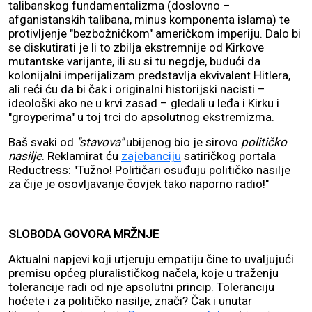
talibanskog fundamentalizma (doslovno –
afganistanskih talibana, minus komponenta islama) te
protivljenje "bezbožničkom" američkom imperiju. Dalo bi
se diskutirati je li to zbilja ekstremnije od Kirkove
mutantske varijante, ili su si tu negdje, budući da
kolonijalni imperijalizam predstavlja ekvivalent Hitlera,
ali reći ću da bi čak i originalni historijski nacisti –
ideološki ako ne u krvi zasad – gledali u leđa i Kirku i
"groyperima" u toj trci do apsolutnog ekstremizma.
Baš svaki od
"stavova"
ubijenog bio je sirovo
političko
nasilje
. Reklamirat ću
zajebanciju
satiričkog portala
Reductress: "Tužno! Političari osuđuju političko nasilje
za čije je osovljavanje čovjek tako naporno radio!"
SLOBODA GOVORA MRŽNJE
Aktualni napjevi koji utjeruju empatiju čine to uvaljujući
premisu općeg pluralističkog načela, koje u traženju
tolerancije radi od nje apsolutni princip. Toleranciju
hoćete i za političko nasilje, znači? Čak i unutar