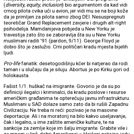
(
diversity, equity, inclusion
) bio argumentom da kad vidi
crnog pilota cvika ući u avion, jer vidi mu se na boji kože
da je primljen za pilota samo zbog DEI. Nesuspregnuti
teoretičar Grand Replacement zavjere i drugih alt-right
psihodelija. Mamdanijeva pobjeda u New Yorku je
travestija zato što se zaboravlja šta su u New Yorku
muslimani radili '91 (pardon, 9/11). George Floyd je
dobio što je zaslužio. Crni političari kradu mjesta bijelih
ljudi.
Pro-life
fanatik: desetogodišnju kćer bi natjerao da rodi
taman i u slučaju da je siluju. Abortus je po Kirku gori od
holokausta.
Fašist 1/1: huškač na imigrante. Govorio je da su po
definiciji ilegalci i kriminalci, da kradu poslove i resurse
američkim građanima te opterećuju javnu infrastrukturu.
Muslimani u SAD dolaze samo zato da bi rušili Zapadnu
Civilizaciju. Ne treba ni reći: pozivao je na masovne
deportacije. Ali i na moratorij na bilo kakvo useljavanje,
čak i legalno, u ime zaštite američke kulture, te na
sankcije za zemlje koje im šalju imigrante. Grabite vile i
za mnom u linč, dobri Amerikanci – Haićani potajno jedu