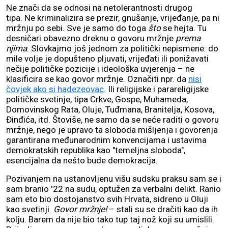
Ne znači da se odnosi na netolerantnosti drugog
tipa. Ne kriminalizira se prezir, gnušanje, vrijeđanje, pa ni
mržnju po sebi. Sve je samo do toga
što
se hejta. Tu
desničari obavezno dreknu o govoru mržnje
prema
njima
. Slovkajmo još jednom za politički nepismene: do
mile volje je dopušteno pljuvati, vrijeđati ili ponižavati
nečije političke pozicije i ideološka uvjerenja – ne
klasificira se kao govor mržnje. Označiti npr. da
nisi
čovjek ako si hadezeovac
. Ili religijske i parareligijske
političke svetinje, tipa Crkve, Gospe, Muhameda,
Domovinskog Rata, Oluje, Tuđmana, Branitelja, Kosova,
Đinđića, itd. Štoviše, ne samo da se neće raditi o govoru
mržnje, nego je upravo ta sloboda mišljenja i govorenja
garantirana međunarodnim konvencijama i ustavima
demokratskih republika kao "temeljna sloboda",
esencijalna da nešto bude demokracija.
Pozivanjem na ustanovljenu višu sudsku praksu sam se i
sam branio '22 na sudu, optužen za verbalni delikt. Ranio
sam eto bio dostojanstvo svih Hrvata, sidreno u Oluji
kao svetinji.
Govor mržnje!
– stali su se dračiti kao da ih
kolju. Barem da nije bio tako tup taj nož koji su umislili.