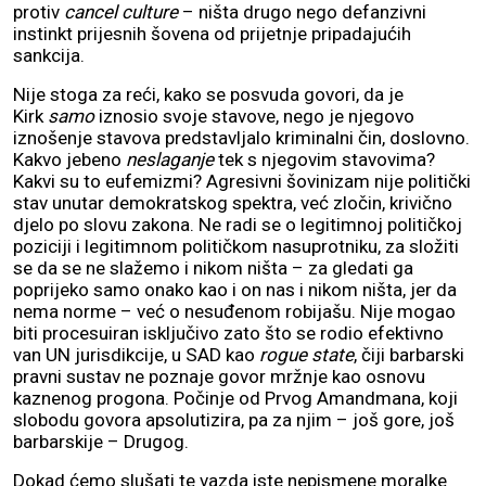
protiv
cancel culture
– ništa drugo nego defanzivni
instinkt prijesnih šovena od prijetnje pripadajućih
sankcija.
Nije stoga za reći, kako se posvuda govori, da je
Kirk
samo
iznosio svoje stavove, nego je njegovo
iznošenje stavova predstavljalo kriminalni čin, doslovno.
Kakvo jebeno
neslaganje
tek s njegovim stavovima?
Kakvi su to eufemizmi? Agresivni šovinizam nije politički
stav unutar demokratskog spektra, već zločin, krivično
djelo po slovu zakona. Ne radi se o legitimnoj političkoj
poziciji i legitimnom političkom nasuprotniku, za složiti
se da se ne slažemo i nikom ništa – za gledati ga
poprijeko samo onako kao i on nas i nikom ništa, jer da
nema norme – već o nesuđenom robijašu. Nije mogao
biti procesuiran isključivo zato što se rodio efektivno
van UN jurisdikcije, u SAD kao
rogue state
, čiji barbarski
pravni sustav ne poznaje govor mržnje kao osnovu
kaznenog progona. Počinje od Prvog Amandmana, koji
slobodu govora apsolutizira, pa za njim – još gore, još
barbarskije – Drugog.
Dokad ćemo slušati te vazda iste nepismene moralke