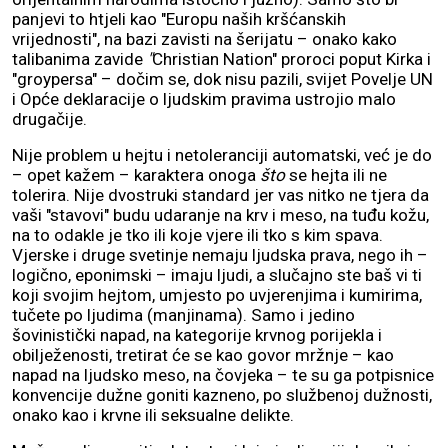
panjevi to htjeli kao "Europu naših kršćanskih
vrijednosti", na bazi zavisti na šerijatu – onako kako
talibanima zavide
"
Christian Nation" proroci poput Kirka i
"groypersa" – dočim se, dok nisu pazili, svijet Povelje UN
i Opće deklaracije o ljudskim pravima ustrojio malo
drugačije.
Nije problem u hejtu i netoleranciji automatski, već je do
– opet kažem – karaktera onoga
što
se hejta ili ne
tolerira. Nije dvostruki standard jer vas nitko ne tjera da
vaši "stavovi" budu udaranje na krv i meso, na tuđu kožu,
na to odakle je tko ili koje vjere ili tko s kim spava.
Vjerske i druge svetinje nemaju ljudska prava, nego ih –
logično, eponimski – imaju ljudi, a slučajno ste baš vi ti
koji svojim hejtom, umjesto po uvjerenjima i kumirima,
tučete po ljudima (manjinama). Samo i jedino
šovinistički napad, na kategorije krvnog porijekla i
obilježenosti, tretirat će se kao govor mržnje – kao
napad na ljudsko meso, na čovjeka – te su ga potpisnice
konvencije dužne goniti kazneno, po službenoj dužnosti,
onako kao i krvne ili seksualne delikte.