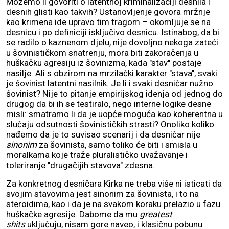
Možemo li govoriti o latentnoj kriminalizaciji desnila i
desnih glisti kao takvih? Ustanovljenje govora mržnje
kao krimena ide upravo tim tragom – okomljuje se na
desnicu i po definiciji isključivo desnicu. Istinabog, da bi
se radilo o kaznenom djelu, nije dovoljno nekoga zateći
u šovinističkom snatrenju, mora biti zakoračenja u
huškačku agresiju iz šovinizma, kada "stav" postaje
nasilje. Ali s obzirom na mrzilački karakter "stava", svaki
je šovinist latentni nasilnik. Je li i svaki desničar nužno
šovinist? Nije to pitanje empirijskog idenja od jednog do
drugog da bi ih se testiralo, nego interne logike desne
misli: smatramo li da je uopće moguća kao koherentna u
slučaju odsutnosti šovinističkih strasti? Onoliko koliko
nađemo da je to suvisao scenarij i da desničar nije
sinonim
za šovinista, samo toliko će biti i smisla u
moralkama koje traže pluralističko uvažavanje i
toleriranje "drugačijih stavova" zdesna.
Za konkretnog desničara Kirka ne treba više ni isticati da
svojim stavovima jest sinonim za šovinista, i to na
steroidima, kao i da je na svakom koraku prelazio u fazu
huškačke agresije.
Dabome da mu
greatest
shits
uključuju, nisam gore naveo, i klasičnu pobunu