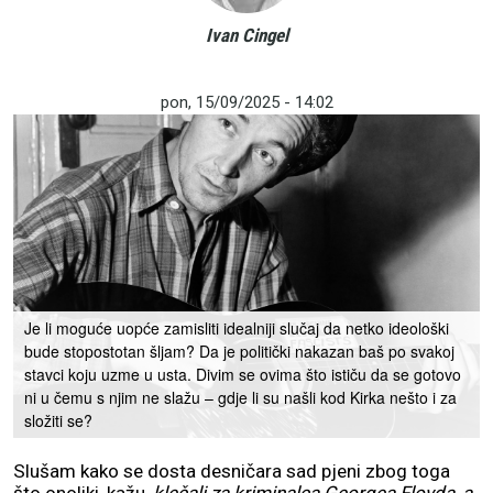
Ivan Cingel
pon, 15/09/2025 - 14:02
Je li moguće uopće zamisliti idealniji slučaj da netko ideološki
bude stopostotan šljam? Da je politički nakazan baš po svakoj
stavci koju uzme u usta. Divim se ovima što ističu da se gotovo
ni u čemu s njim ne slažu – gdje li su našli kod Kirka nešto i za
složiti se?
Slušam kako se dosta desničara sad pjeni zbog toga
što onoliki, kažu,
klečali za kriminalca Georgea Floyda, a