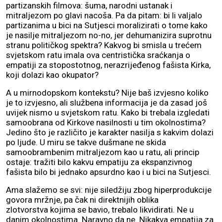
partizanskih filmova: šuma, narodni ustanak i
mitraljezom po glavi nacoša. Pa da pitam: bi li valjalo
partizanima u bici na Sutjesci moralizirati o tome kako
je nasilje mitraljezom no-no, jer dehumanizira suprotnu
stranu političkog spektra? Kakvog bi smisla u trećem
svjetskom ratu imala ova centristička sraćkanja o
empatiji za stopostotnog, nerazrijeđenog fašista Kirka,
koji dolazi kao okupator?
A u mirnodopskom kontekstu? Nije baš izvjesno koliko
je to izvjesno, ali službena informacija je da zasad još
uvijek nismo u svjetskom ratu. Kako bi trebala izgledati
samoobrana od Kirkove nasilnosti u tim okolnostima?
Jedino što je različito je karakter nasilja s kakvim dolazi
po ljude. U miru se takve dušmane ne skida
samoobrambenim mitraljezom kao u ratu, ali princip
ostaje: tražiti bilo kakvu empatiju za ekspanzivnog
fašista bilo bi jednako apsurdno kao i u bici na Sutjesci.
Ama slažemo se svi: nije siledžiju zbog hiperprodukcije
govora mržnje, pa čak ni direktnijih oblika
zlotvorstva kojima se bavio, trebalo likvidirati. Ne u
danim okolnostima. Naravno da ne. Nikakva empatija za