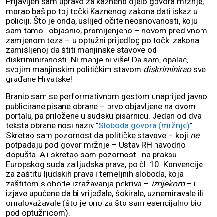
Prijavljen sam upravo za kazneno djelo govora mržnje,
morao baš po toj točki Kaznenog zakona dati iskaz u
policiji. Što je onda, uslijed očite neosnovanosti, koju
sam tamo i objasnio, promijenjeno – novom predivnom
zamjenom teza – u optužni prijedlog po točki zakona
zamišljenoj da štiti manjinske stavove od
diskriminiranosti. Ni manje ni više! Da sam, opalac,
svojim manjinskim političkim stavom
diskriminirao
sve
građane Hrvatske!
Branio sam se performativnom gestom unaprijed javno
publicirane pisane obrane – prvo objavljene na ovom
portalu, pa priložene u sudsku pisarnicu. Jedan od dva
teksta obrane nosi naziv "
Sloboda govora (mržnje)
".
Skretao sam pozornost da političke stavove – koji
ne
potpadaju pod govor mržnje – Ustav RH navodno
dopušta. Ali skretao sam pozornost i na praksu
Europskog suda za ljudska prava, po čl. 10. Konvencije
za zaštitu ljudskih prava i temeljnih sloboda, koja
zaštitom slobode izražavanja pokriva –
izrijekom
– i
izjave upućene da bi vrijeđale, šokirale, uznemiravale ili
omalovažavale (što je ono za što sam esencijalno bio
pod optužnicom).