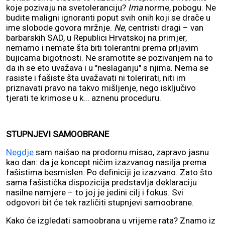
koje pozivaju na svetoleranciju?
Ima
norme, pobogu. Ne
budite maligni ignoranti poput svih onih koji se drače u
ime slobode govora mržnje.
Ne
, centristi dragi – van
barbarskih SAD, u Republici Hrvatskoj na primjer,
nemamo i nemate šta biti tolerantni prema prljavim
bujicama bigotnosti. Ne sramotite se pozivanjem na to
da ih se eto uvažava i u "neslaganju" s njima. Nema se
rasiste i fašiste šta uvažavati ni tolerirati, niti im
priznavati pravo na takvo mišljenje, nego isključivo
tjerati te krimose u k... aznenu proceduru.
STUPNJEVI SAMOOBRANE
Negdje
sam naišao na prodornu misao, zapravo jasnu
kao dan: da je koncept ničim izazvanog nasilja prema
fašistima besmislen. Po definiciji je izazvano. Zato što
sama fašistička dispozicija predstavlja deklaraciju
nasilne namjere – to joj je jedini cilj i fokus. Svi
odgovori bit će tek različiti stupnjevi samoobrane.
Kako će izgledati samoobrana u vrijeme rata? Znamo iz