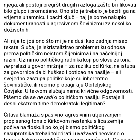
njega, ali postoji pregršt drugih razloga zašto bi i likovati
bilo glupo i promašeno. Ono što je trebalo je baciti ga na
vrijeme u tamnicu i baciti ključ – taj je bome nakupio
dokumentiranosti u agresivnom šovinizmu za nekoliko
doživotnih.
Ali nije to još ono što mi je na duši kao zadnja misao
teksta. Slučaj je iskristalizirao problematiku odnosa
prema političkim neistomišljenicima i na načelnijoj
razini. Uzmimo političkog radnika koji po slovu zakona
ne
prelazi u govor mržnje – za razliku od Kirka, ne istupa
za govornice da bi huškao i poticao na nasilje – ali
svejedno zastupa politike koje su inherentno
šovinističke, ili recimo propagiraju Obiteljskog
Čovjeka. U takvom slučaju nema krivične odgovornosti.
Pišemo da se
ne radi
o političkom nasilju. Postaje li
desni ekstrem time demokratski legitiman?
Čitava blamaža s pasivno-agresivnim utjerivanjem
propisanog tona o Kirkovom nestanku s lica zemlje
počiva na floskuli po kojoj bismo političkog
nasuprotnika trebali tolerirati i uvažavati neovisno o
tome o kakvoj se političkoj poziciji uopće radi. Da se ne