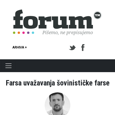
Skoči na glavni sadržaj
ARHIVA +
Farsa uvažavanja šovinističke farse