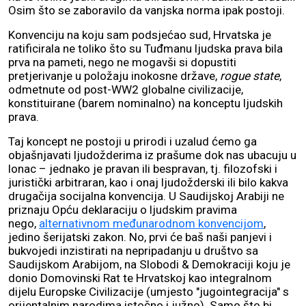
Osim što se zaboravilo da vanjska norma ipak postoji.
Konvenciju na koju sam podsjećao sud, Hrvatska je
ratificirala ne toliko što su Tuđmanu ljudska prava bila
prva na pameti, nego ne mogavši si dopustiti
pretjerivanje u položaju inokosne države,
rogue state
,
odmetnute od post-WW2 globalne civilizacije,
konstituirane (barem nominalno) na konceptu ljudskih
prava.
Taj koncept ne postoji u prirodi i uzalud ćemo ga
objašnjavati ljudožderima iz prašume dok nas ubacuju u
lonac – jednako je pravan ili bespravan, tj. filozofski i
juristički arbitraran, kao i onaj ljudožderski ili bilo kakva
drugačija socijalna konvencija. U Saudijskoj Arabiji ne
priznaju Opću deklaraciju o ljudskim pravima
nego,
alternativnom međunarodnom konvencijom
,
jedino šerijatski zakon. No, prvi će baš naši panjevi i
bukvojedi inzistirati na nepripadanju u društvo sa
Saudijskom Arabijom, na Slobodi & Demokraciji koju je
donio Domovinski Rat te Hrvatskoj kao integralnom
dijelu Europske Civilizacije (umjesto "jugointegracija" s
orijentalnim narodima istočno i južno). Samo što bi