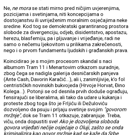
Ne,
ne mora
se stati mirno pred ničijim uvjerenjima,
pozicijama i svetinjama, niti koncepcijama o
dostojanstvu ili uvriježenim moralnim osjećajima neke
sredine. Kod tog se demokratski garantiranog prostora
slobode za divergenciju, odjeb, disidentstvo, apostazu,
herezu, blasfemiju, pa i pljuvanje i vrijeđanje, radi ne
samo o nečemu ljekovitom u prilikama zakrečenosti,
nego i o prvom fundamentu ljudskih i građanskih prava.
Koincidirao je s mojim procesom skandal s naci
albumom Tram 11 i Menartovim otkazom suradnje,
zbog čega se nadigla galerija desničarskih panjeva
(Ante Cash, Davorin Karačić...), ali i, zanimljivije, k'o fol
centrističkih novinskih bukvojeda (Hrvoje Horvat, Đino
Kolega...). Potonji se od desnila prvih doduše ograđuju,
fensirajući se liberalima, ali tako da udare u kukanja i
proteste zbog toga što je Frljiću ili Dežuloviću
dozvoljeno da psuju i prljaju svetinje svojim
"govorom
mržnje"
, dok se Tram 11 otkazuje, zabranjuje. Treba,
viču, onda dopustiti sve!
Ako je dozvoljena sloboda
govora vrijeđati nečije osjećaje o Oluji, zašto se onda
kriminalizira kao govor mržnje kad se kaže da Srbe