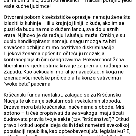
vaše kućne ljubimce!
Otvoreni pobornik seksističke opresije: nemaju žene šta
izlaziti iz kuhinje – ili u krajnjoj liniji iz kuće, ako im se
pusti da budu na malo dužem lancu, sve do ulaznih
vrata. Njihovo je da rađaju i slušaju muža. Crnkinje su
duplo hendikepirane: nemaju snagu mozga za biti
shvaćene ozbiljno mimo pozitivne diskriminacije.
Lijekovi ženama općenito oštećuju mozak, a
kontracepcija ih čini čangrizavima. Pokvarenost žena
liberalnim vrijednostima kriva je za premalo rađanja na
Zapadu. Kao seksualni moral je naviještao, nikoga ne
iznenadivši, incelske pričice o alfa konzervativcima i
"woke beta" papcima.
Kršćanski fundamentalist: zalagao se za Kršćansku
Naciju te ukidanje sekularnosti i sekularnih sloboda.
Država mora biti kršćanska, inače nema slobode. Mrš,
sotono – ti ćeš propisivati da se svakoga imaju ticati
čudnovata pravila tvoje sekte (tzv. "kršćanstva")? Otkud
pravo i otkud uopće ideja da ih ideš nametati svekolikoj
populaciji republike, kao općeobavezujuću legislativu? E,