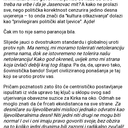
treba na vrbe i da je Jasenovac mit?
A kako ne prolazi
sve, nego politička korektnost cenzurira jedino desna
uvjerenja – to onda znači da "kultura otkazivanja" dolazi
kao "privilegirani politički alat ljevice". Ajde!
Čak im to nije samo paranoja bila.
Slijede jauci o dvostrukom standardu i globalnoj uroti
protiv njih.
Ma nemoj, mi moramo tolerirati netoleranciju
prema nama, dok se istovremeno ne tolerira našu
netoleranciju! Kako god okreneš, uvijek smo mi strana
koja izvlači deblji kraj tog štapa.
Pa da, da, upravo tako,
šovinistička bando! Svijet civiliziranog ponašanja je taj
koji se urotio protiv vas.
Pričam poznatosti zato što će centrističko postavljanje
ispuštati iz vida upravo taj ključ u sklopu ovog sad
utjerivanja obavezne suzice za Kirka na oko. Odmah se
moglo znati da će frcati ekvidistanca na sve strane.
Za
desničare su lijevoliberalni mislioci jednako odvratni kao
lijevoliberalnima desni! Niti jedni niti drugi ne mogu biti
norma! I ovi i oni imaju pravo govoriti svoje, bez obzira
na to koliko jedni drugima bili zazorni i radikalno zvučali!