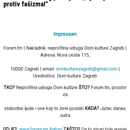
protiv fašizma!“
Impressum
Forum.tm | Nakladnik: neprofitna udruga Dom kulture Zagreb |
Adresa: Nova cesta 115,
10000 Zagreb | email:
domkulturezagreb@gmail.com
|
Uredništvo: Dom kulture Zagreb
TKO?
Neprofitna udruga Dom kulture
ŠTO?
Forum.tm, prostor
za
slobodne ljude i one koji to žele postati
KADA?
Jučer, danas,
sutra
GDJE?
www.forum.tm &nbsp
;
ZAŠTO?
Da bi stvari bile jasnije