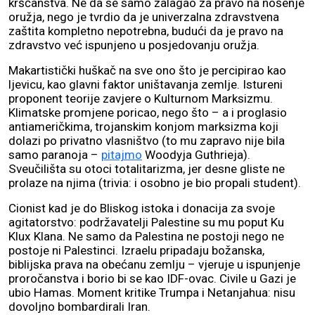
kršćanstva. Ne da se samo zalagao za pravo na nošenje
oružja, nego je tvrdio da je univerzalna zdravstvena
zaštita kompletno nepotrebna, budući da je pravo na
zdravstvo već ispunjeno u posjedovanju oružja.
Makartistički huškač na sve ono što je percipirao kao
ljevicu, kao glavni faktor uništavanja zemlje. Istureni
proponent teorije zavjere o Kulturnom Marksizmu.
Klimatske promjene poricao, nego što – a i proglasio
antiameričkima, trojanskim konjom marksizma koji
dolazi po privatno vlasništvo (to mu zapravo nije bila
samo paranoja –
pitajmo
Woodyja Guthrieja).
Sveučilišta su otoci totalitarizma, jer desne gliste ne
prolaze na njima (trivia: i osobno je bio propali student).
Cionist kad je do Bliskog istoka i donacija za svoje
agitatorstvo: podržavatelji Palestine su mu poput Ku
Klux Klana. Ne samo da Palestina ne postoji nego ne
postoje ni Palestinci. Izraelu pripadaju božanska,
biblijska prava na obećanu zemlju – vjeruje u ispunjenje
proročanstva i borio bi se kao IDF-ovac. Civile u Gazi je
ubio Hamas. Moment kritike Trumpa i Netanjahua: nisu
dovoljno bombardirali Iran.