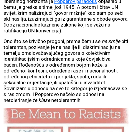
liberalnog horizonta je
Popperov paradoks
objasnio u
čemu je greška s time, još 1945. A potom i čitav UN
svijet, kriminalizirajući "govor mržnje" kao sam po sebi
akt nasilja, izuzimajući ga iz garantirane slobode govora
(kroz nacionalne kaznene zakone koji se vežu na
ratifikaciju UN konvencija).
Ono što se krivično progoni, prema čemu se
ne smije
biti
tolerantan, pozivanje je na nasilje ili diskriminaciju na
temelju omalovažavajućeg govora o kolektivnim
identifikacijskim odrednicama u koje čovjek biva
bačen. Rođenošću s određenom bojom kože, u
određenoj konfesiji, određene rase ili nacionalnosti,
određenog etniciteta ili porijekla, spola, roda ili
seksualne orijentacije, ili upalošću u invaliditet.
Šovinizam u odnosu na sve te kategorije izjednačava se
s rasizmom. I Popperovo načelo se odnosi na
netoleriranje
te klase
netolerantnih.