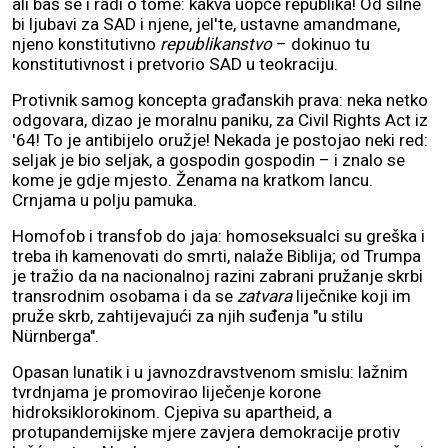
ali baš se i radi o tome: kakva uopće republika! Od silne
bi ljubavi za SAD i njene, jel'te, ustavne amandmane,
njeno konstitutivno
republikanstvo
– dokinuo tu
konstitutivnost i pretvorio SAD u teokraciju.
Protivnik samog koncepta građanskih prava: neka netko
odgovara, dizao je moralnu paniku, za Civil Rights Act iz
'64! To je antibijelo oružje! Nekada je postojao neki red:
seljak je bio seljak, a gospodin gospodin – i znalo se
kome je gdje mjesto. Ženama na kratkom lancu.
Crnjama u polju pamuka.
Homofob i transfob do jaja: homoseksualci su greška i
treba ih kamenovati do smrti, nalaže Biblija; od Trumpa
je tražio da na nacionalnoj razini zabrani pružanje skrbi
transrodnim osobama i da se
zatvara
liječnike koji im
pruže skrb, zahtijevajući za njih suđenja "u stilu
Nürnberga".
Opasan lunatik i u javnozdravstvenom smislu: lažnim
tvrdnjama je promovirao liječenje korone
hidroksiklorokinom. Cjepiva su apartheid, a
protupandemijske mjere zavjera demokracije protiv