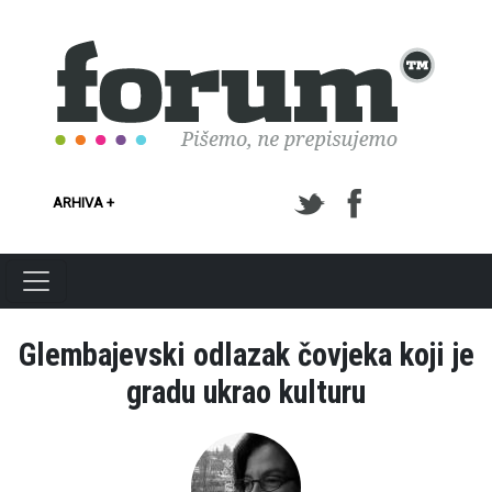
Skoči na glavni sadržaj
ARHIVA +
Glembajevski odlazak čovjeka koji je
gradu ukrao kulturu