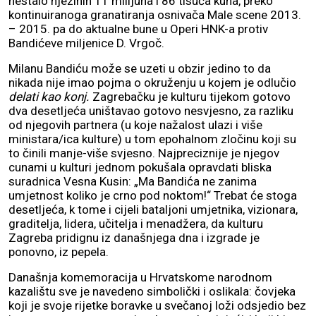
nestalo njezinih 11 milijuna i 86 tisuća kuna, preko
kontinuiranoga granatiranja osnivača Male scene 2013.
– 2015. pa do aktualne bune u Operi HNK-a protiv
Bandićeve miljenice D. Vrgoč.
Milanu Bandiću može se uzeti u obzir jedino to da
nikada nije imao pojma o okruženju u kojem je odlučio
delati kao konj.
Zagrebačku je kulturu tijekom gotovo
dva desetljeća uništavao gotovo nesvjesno, za razliku
od njegovih partnera (u koje nažalost ulazi i više
ministara/ica kulture) u tom epohalnom zločinu koji su
to činili manje-više svjesno. Najpreciznije je njegov
cunami u kulturi jednom pokušala opravdati bliska
suradnica Vesna Kusin: „Ma Bandića ne zanima
umjetnost koliko je crno pod noktom!“ Trebat će stoga
desetljeća, k tome i cijeli bataljoni umjetnika, vizionara,
graditelja, lidera, učitelja i menadžera, da kulturu
Zagreba pridignu iz današnjega dna i izgrade je
ponovno, iz pepela.
Današnja komemoracija u Hrvatskome narodnom
kazalištu sve je navedeno simbolički i oslikala: čovjeka
koji je svoje rijetke boravke u svečanoj loži odsjedio bez