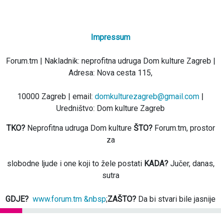
Impressum
Forum.tm | Nakladnik: neprofitna udruga Dom kulture Zagreb |
Adresa: Nova cesta 115,
10000 Zagreb | email:
domkulturezagreb@gmail.com
|
Uredništvo: Dom kulture Zagreb
TKO?
Neprofitna udruga Dom kulture
ŠTO?
Forum.tm, prostor
za
slobodne ljude i one koji to žele postati
KADA?
Jučer, danas,
sutra
GDJE?
www.forum.tm &nbsp
;
ZAŠTO?
Da bi stvari bile jasnije