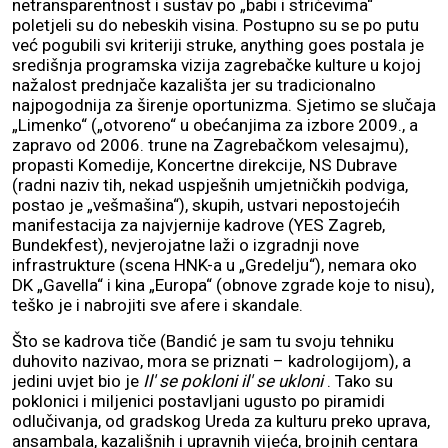
netransparentnost i sustav po „babi i stričevima“
poletjeli su do nebeskih visina. Postupno su se po putu
već pogubili svi kriteriji struke, anything goes postala je
središnja programska vizija zagrebačke kulture u kojoj
nažalost prednjače kazališta jer su tradicionalno
najpogodnija za širenje oportunizma. Sjetimo se slučaja
„Limenko“ („otvoreno“ u obećanjima za izbore 2009., a
zapravo od 2006. trune na Zagrebačkom velesajmu),
propasti Komedije, Koncertne direkcije, NS Dubrave
(radni naziv tih, nekad uspješnih umjetničkih podviga,
postao je „vešmašina“), skupih, ustvari nepostojećih
manifestacija za najvjernije kadrove (YES Zagreb,
Bundekfest), nevjerojatne laži o izgradnji nove
infrastrukture (scena HNK-a u „Gredelju“), nemara oko
DK „Gavella“ i kina „Europa“ (obnove zgrade koje to nisu),
teško je i nabrojiti sve afere i skandale.
Što se kadrova tiče (Bandić je sam tu svoju tehniku
duhovito nazivao, mora se priznati – kadrologijom), a
jedini uvjet bio je
Il' se pokloni il' se ukloni
. Tako su
poklonici i miljenici postavljani ugusto po piramidi
odlučivanja, od gradskog Ureda za kulturu preko uprava,
ansambala, kazališnih i upravnih vijeća, brojnih centara