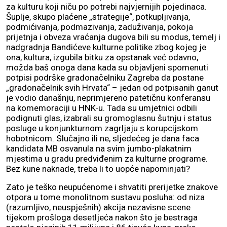
za kulturu koji niču po potrebi najvjernijih pojedinaca.
Šuplje, skupo plaćene „strategije“, potkupljivanja,
podmićivanja, podmazivanja, zaduživanja, pokoja
prijetnja i obveza vraćanja dugova bili su modus, temelj i
nadgradnja Bandićeve kulturne politike zbog kojeg je
ona, kultura, izgubila bitku za opstanak već odavno,
možda baš onoga dana kada su objavljeni spomenuti
potpisi podrške gradonačelniku Zagreba da postane
„gradonačelnik svih Hrvata“ – jedan od potpisanih ganut
je vodio današnju, neprimjereno patetičnu konferansu
na komemoraciji u HNK-u. Tada su umjetnici odbili
podignuti glas, izabrali su gromoglasnu šutnju i status
posluge u konjunkturnom zagrljaju s korupcijskom
hobotnicom. Slučajno ili ne, sljedećeg je dana faca
kandidata MB osvanula na svim jumbo-plakatnim
mjestima u gradu predviđenim za kulturne programe.
Bez kune naknade, treba li to uopće napominjati?
Zato je teško neupućenome i shvatiti prerijetke znakove
otpora u tome monolitnom sustavu posluha: od niza
(razumljivo, neuspješnih) akcija nezavisne scene
tijekom prošloga desetljeća nakon što je bestraga