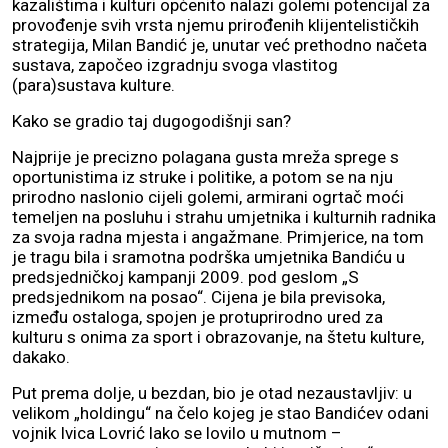
kazalištima i kulturi općenito nalazi golemi potencijal za
provođenje svih vrsta njemu prirođenih klijentelističkih
strategija, Milan Bandić je, unutar već prethodno načeta
sustava, započeo izgradnju svoga vlastitog
(para)sustava kulture.
Kako se gradio taj dugogodišnji san?
Najprije je precizno polagana gusta mreža sprege s
oportunistima iz struke i politike, a potom se na nju
prirodno naslonio cijeli golemi, armirani ogrtač moći
temeljen na posluhu i strahu umjetnika i kulturnih radnika
za svoja radna mjesta i angažmane. Primjerice, na tom
je tragu bila i sramotna podrška umjetnika Bandiću u
predsjedničkoj kampanji 2009. pod geslom „S
predsjednikom na posao“. Cijena je bila previsoka,
između ostaloga, spojen je protuprirodno ured za
kulturu s onima za sport i obrazovanje, na štetu kulture,
dakako.
Put prema dolje, u bezdan, bio je otad nezaustavljiv: u
velikom „holdingu“ na čelo kojeg je stao Bandićev odani
vojnik Ivica Lovrić lako se lovilo u mutnom –