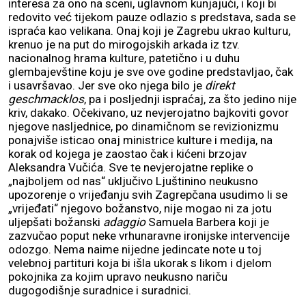
interesa za ono na sceni, uglavnom kunjajući, i koji bi
redovito već tijekom pauze odlazio s predstava, sada se
ispraća kao velikana. Onaj koji je Zagrebu ukrao kulturu,
krenuo je na put do mirogojskih arkada iz tzv.
nacionalnog hrama kulture, patetično i u duhu
glembajevštine koju je sve ove godine predstavljao, čak
i usavršavao. Jer sve oko njega bilo je
direkt
geschmacklos
, pa i posljednji ispraćaj, za što jedino nije
kriv, dakako. Očekivano, uz nevjerojatno bajkoviti govor
njegove nasljednice, po dinamičnom se revizionizmu
ponajviše isticao onaj ministrice kulture i medija, na
korak od kojega je zaostao čak i kićeni brzojav
Aleksandra Vučića. Sve te nevjerojatne replike o
„najboljem od nas“ uključivo Ljuštinino neukusno
upozorenje o vrijeđanju svih Zagrepčana usudimo li se
„vrijeđati“ njegovo božanstvo, nije mogao ni za jotu
uljepšati božanski
adaggio
Samuela Barbera koji je
zazvučao poput neke vrhunaravne ironijske intervencije
odozgo. Nema naime nijedne jedincate note u toj
velebnoj partituri koja bi išla ukorak s likom i djelom
pokojnika za kojim upravo neukusno nariču
dugogodišnje suradnice i suradnici.