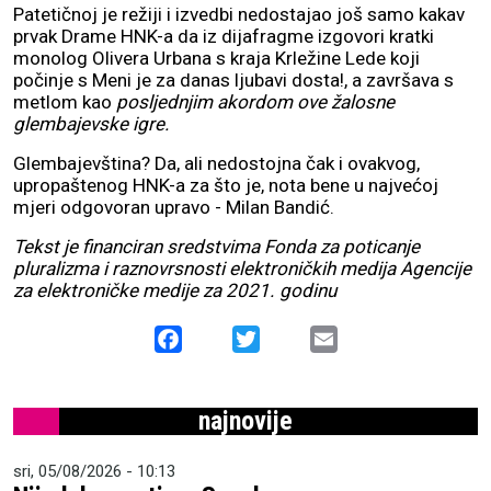
Patetičnoj je režiji i izvedbi nedostajao još samo kakav
prvak Drame HNK-a da iz dijafragme izgovori kratki
monolog Olivera Urbana s kraja Krležine Lede koji
počinje s Meni je za danas ljubavi dosta!, a završava s
metlom kao
posljednjim akordom ove žalosne
glembajevske igre.
Glembajevština? Da, ali nedostojna čak i ovakvog,
upropaštenog HNK-a za što je, nota bene u najvećoj
mjeri odgovoran upravo - Milan Bandić.
Tekst je financiran sredstvima Fonda za poticanje
pluralizma i raznovrsnosti elektroničkih medija Agencije
za elektroničke medije za 2021. godinu
Facebook
Twitter
Email
najnovije
sri, 05/08/2026 - 10:13