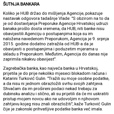
ŠUTNJA BANKARA
Koliko je HUB držao do mišljenja Agencije, pokazuje
nastavak odgovora tadašnje Vlade: "S obzirom na to da
je od dostavljanja Preporuke Agencije Hrvatskoj udruzi
banaka prošlo dosta vremena, da HUB, niti banke nisu
obavijestili Agenciju o postupanjima koja su im
naložena navedenom Preporukom, Agencija je 9. srpnja
2015. godine dodatno zatražila od HUB-a da je
obavijesti o postupanjima i poduzetim mjerama u
skladu s Preporukom. Međutim, Agencija do danas nije
zaprimila nikakvu obavijest".
Zagrebačka banka, kao najveća banka u Hrvatskoj,
prijetila je do prije nekoliko mjeseci blokadom računa i
Katarini Turković Gulin. "Tražili su moje osobne podatke,
a da nisu ni jednom obrazložili svrhu svojih zahtjeva.
Shvaćam da im prošireni podaci nekad trebaju za
dubinsku analizu i slično, ali su prijetili da će mi uskratiti
pristup mojem novcu ako ne udovoljim n njihovom
zahtjevu kojeg nisu znali obrazložiti", kaže Turković Gulin
čije je zakonski prihvatljive podatke banka već imala.