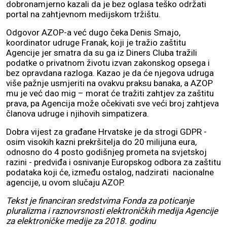
dobronamjerno kazali da je bez oglasa teško održati
portal na zahtjevnom medijskom tržištu.
Odgovor AZOP-a već dugo čeka Denis Smajo,
koordinator udruge Franak, koji je tražio zaštitu
Agencije jer smatra da su ga iz Diners Cluba tražili
podatke o privatnom životu izvan zakonskog opsega i
bez opravdana razloga. Kazao je da će njegova udruga
više pažnje usmjeriti na ovakvu praksu banaka, a AZOP
mu je već dao mig – morat će tražiti zahtjev za zaštitu
prava, pa Agencija može očekivati sve veći broj zahtjeva
članova udruge i njihovih simpatizera.
Dobra vijest za građane Hrvatske je da strogi GDPR -
osim visokih kazni prekršitelja do 20 milijuna eura,
odnosno do 4 posto godišnjeg prometa na svjetskoj
razini - predviđa i osnivanje Europskog odbora za zaštitu
podataka koji će, između ostalog, nadzirati nacionalne
agencije, u ovom slučaju AZOP.
Tekst je financiran sredstvima Fonda za poticanje
pluralizma i raznovrsnosti elektroničkih medija Agencije
za elektroničke medije za 2018. godinu