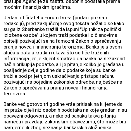
pristupa Agencije za zaštitu osobnih podataka prema
moćnim financijskim igračima.
Jedan od čitatelja Forum.tm.-a (podaci poznati
redakciji), pred zaključenje ovog teksta požalio se kako
su ga iz Sberbanke tražili da ispuni "Upitnik za politički
izložene osobe" u kojem traži podatke i o članovima
obitelji pozivajući se na famozni Zakon o sprečavanju
pranja novca i financiranja terorizma. Banka je u ovom
slučaju ostala kratkih rukava što se tiče traženih
informacija jer je klijent smatrao da banka na nezakonit
način prikuplja podatke, ali je pitanje koliko je građana u
posljednje dvije godine dalo podatke koje su banke
tražile pod prijetnjom uskraćivanja pristupa računu
pozivajući na pojedine zakonske odredbe, najčešće na
Zakon o sprečavanju pranja novca i financiranja
terorizma.
Banke već gotovo tri godine vrše pritisak na klijente da
im pruže cijeli niz osobnih podataka na koje građani nisu
obavezni odgovoriti, a neke od banaka takva pitanja
nameću i pravdaju zakonskim obavezama, što može biti
namjerno ili zbog neznanja bankarskih službenika.