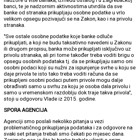
nadzore u više banaka, između ostalog i u Zagrebačkoj
banci, te je nadzornim aktivnostima utvrdila da sve
banke od stranaka prikupljaju osobne podatke u vrlo
velikom opsegu pozivajući se na Zakon, kao i na privolu
stranaka.
"Sve ostale osobne podatke koje banke odluče
prikupljati, a koji ne budu taksativno navedeni u Zakonu
ili drugom propisu, banka može prikupljati isključivo uz
privolu stranaka, ali pri tome također treba voditi brigu o
opsegu osobnih podataka tj. da se prikupljaju samo oni
osobni podaci koji su nužni za ispunjenje svrhe u koju se
daje privola te isto tako treba voditi računa da se
prikupljeni osobni podaci putem privole mogu dalje
obrađivati samo u svrhu za koju je osoba dala privolu i
samo u vremenskom razdoblju dok traje takva privola",
stoji u odgovoru Vlade iz 2015. godine.
SPORA AGENCIJA
Agenciji smo poslali nekoliko pitanja u vezi
problematičnog prikupljanja podataka i za odgovore na
svaki set pitanja trebali smo čekati po mjesec dana.