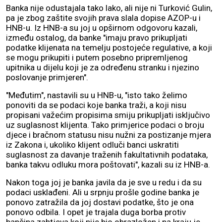
Banka nije odustajala tako lako, ali nije ni Turković Gulin,
pa je zbog zaštite svojih prava slala dopise AZOP-u i
HNB-u. Iz HNB-a su joj u opširnom odgovoru kazali,
između ostalog, da banke "imaju pravo prikupljati
podatke klijenata na temelju postojeće regulative, a koji
se mogu prikupiti i putem posebno pripremljenog
upitnika u dijelu koji je za određenu stranku i njezino
poslovanje primjeren".
"Međutim", nastavili su u HNB-u, "isto tako želimo
ponoviti da se podaci koje banka traži, a koji nisu
propisani važećim propisima smiju prikupljati isključivo
uz suglasnost klijenta. Tako primjerice podaci o broju
djece i bračnom statusu nisu nužni za postizanje mjera
iz Zakona i, ukoliko klijent odluči banci uskratiti
suglasnost za davanje traženih fakultativnih podataka,
banka takvu odluku mora poštovati", kazali su iz HNB-a.
Nakon toga joj je banka javila da je sve u redu i da su
podaci usklađeni. Ali u srpnju prošle godine banka je
ponovo zatražila da joj dostavi podatke, što je ona
ponovo odbila. I opet je trajala duga borba protiv