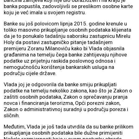
bančina zahtjeva koji nije bio obrazložen i na kraju je
banka popustila, zadovoljivši se preslikom osobne karte
koju je već imala u svojem registru.
Banke su još polovicom lipnja 2015. godine krenule u
toliko masovno prikupljanje osobnih podataka klijenata
da je to ponukalo tadašnju saborsku zastupnicu Mirelu
Holy da postavi zastupničko pitanje tadašnjem
premijeru Zoranu Milanoviću kako bi Vlada objasnila
građanima na temelju čega banke zahtijevaju njihove
podatke uz prijetnju raskida poslovnog odnosa i
nemogućnošću korištenja bankarskih usluga na
području cijele države.
Vlada joj je odgovorila da banke smiju prikupljati
podatke na temelju nekoliko zakona, kao što je Zakon o
zaštiti osobnih podataka, Zakon o sprečavanju pranja
novca i financiranja terorizma, Opći porezni zakon,
Zakon o administrativnoj suradnji u području poreza i
sličnih.
Međutim, Vlada je još tada utvrdila da su banke prilikom
prikupljanja osobnih podataka bile dužne primijeniti