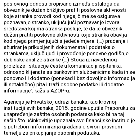
poslovnog odnosa propisano između ostaloga da
obveznik je dužan brižljivo pratiti poslovne aktivnosti
koje stranka provodi kod njega, čime se osigurava
poznavanje stranke, uključujući poznavanje izvora
sredstava kojima stranka posluje, te da je obveznik
dužan pratiti poslovne aktivnosti koje stranka obavlja
kod njega primjenjujući sljedeće mjere: (…) praćenje i
ažuriranje prikupljenih dokumenata i podataka o
strankama, uključujući i provođenje ponovne godišnje
dubinske analize stranke (…) Stoga iz navedenog
proizlaze i situacije česte u komunikaciji ispitanika,
odnosno klijenata sa bankovnim službenicima kada ih se
ponovno ili dodatno (ponekad i bez dovoljno informacija
ili netaktično) pita i traži osobne podatke ili dodatne
informacije", kažu u AZOP-u.
Agencija je Hrvatskoj udruzi banaka, kao krovnoj
instituciji svih banaka, 2015. godine uputila Preporuku za
unapređenje zaštite osobnih podataka kako bi na taj
način što učinkovitije upoznala sve financijske institucije
s potrebom informiranja građana o svrsi i pravnom
temelju za prikupljanje osobnih podataka.