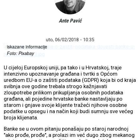
Ante Pavić
Agencija za zaštitu osobnih podataka kaže da do sada nisu
utvrdili zloupotrebe zakona, ali i da banke često daju
nedostatne ili nedovoljno jasne, a ponekad čak i pogrešno
uto, 06/02/2018 - 10:35
iskazane informacije
Foto: Pixabay
U cijeloj Europskoj uniji, pa tako i u Hrvatskoj, traje
intenzivno upoznavanje građana i tvrtki s Općom
uredbom EU-a o zaštiti podataka (GDPR) koja bi od kraja
svibnja ove godine trebala strogo kažnjavati
zloupotrebe prilikom prikupljanja osobnih podataka
građana, ali pojedine hrvatske banke nastavljaju po
starom i gnjave svoje klijente tražeći njihove osobne
podatke u opsegu i na način koji budi sumnju sve većeg
broja klijenata.
Banke se u ovom pitanju ponašaju po staroj narodnoj
"ako prođe, prođe", a prolazi im već dugo zbog mekanog