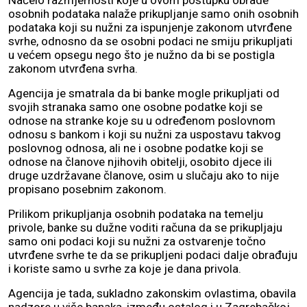
Načelo razmjernosti koje u ovom postupku obrade
osobnih podataka nalaže prikupljanje samo onih osobnih
podataka koji su nužni za ispunjenje zakonom utvrđene
svrhe, odnosno da se osobni podaci ne smiju prikupljati
u većem opsegu nego što je nužno da bi se postigla
zakonom utvrđena svrha.
Agencija je smatrala da bi banke mogle prikupljati od
svojih stranaka samo one osobne podatke koji se
odnose na stranke koje su u određenom poslovnom
odnosu s bankom i koji su nužni za uspostavu takvog
poslovnog odnosa, ali ne i osobne podatke koji se
odnose na članove njihovih obitelji, osobito djece ili
druge uzdržavane članove, osim u slučaju ako to nije
propisano posebnim zakonom.
Prilikom prikupljanja osobnih podataka na temelju
privole, banke su dužne voditi računa da se prikupljaju
samo oni podaci koji su nužni za ostvarenje točno
utvrđene svrhe te da se prikupljeni podaci dalje obrađuju
i koriste samo u svrhe za koje je dana privola.
Agencija je tada, sukladno zakonskim ovlastima, obavila