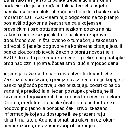
Zanimalo nas je što bi banke trebale učiniti s onim
podacima koje su građani dali na temelju prijetnji
banaka da će im blokirati račune i hoće li ih banke sada
morati brisati. AZOP nam nije odgovorio na to pitanje,
poslavši odgovor na šest stranica u kojem se
pravničkim i birokratiziranim jezikom poziva na niz
zakona i čiji je zaključak da je bankama zapravo
dopušteno sve i ništa, ovisno o tumačenju zakonskih
odredbi. Sljedeće odgovore na konkretna pitanja jesu li
banke zloupotrebljavale Zakon o pranju novca i je li
AZOP do sada pokrenuo kaznene ili prekršajne postupke
pred nadležni tijelima, čekali smo idućih mjesec dana.
Agencija kaže da do sada nisu utvrdili zloupotrebe
Zakona o sprečavanju pranja novca, na temelju kojeg se
banke najčešće pozivaju kad prikupljaju podatke pa do
sada nije predložila ni jedan postupak prekršajne ili
kaznene odogovornosti banaka pred kaznenim tijelom.
Dodaju, međutim, da banke često daju nedostatne ili
nedovoljno jasne, a ponekad čak i krivo iskazane
informacije koje su dostupne ili se prezentiraju
klijentima, što u Agenciji smatraju glavnim uzrokom
nesporazuma, nerazumijevanja ili sumnje u