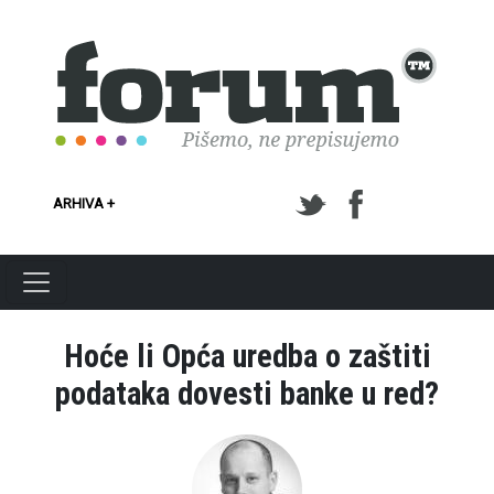
Skoči na glavni sadržaj
ARHIVA +
Hoće li Opća uredba o zaštiti
podataka dovesti banke u red?