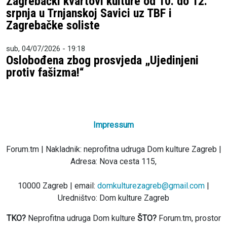
Zagrebački kvartovi kulture od 10. do 12.
srpnja u Trnjanskoj Savici uz TBF i
Zagrebačke soliste
sub, 04/07/2026 - 19:18
Oslobođena zbog prosvjeda „Ujedinjeni
protiv fašizma!“
Impressum
Forum.tm | Nakladnik: neprofitna udruga Dom kulture Zagreb |
Adresa: Nova cesta 115,
10000 Zagreb | email:
domkulturezagreb@gmail.com
|
Uredništvo: Dom kulture Zagreb
TKO?
Neprofitna udruga Dom kulture
ŠTO?
Forum.tm, prostor