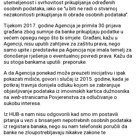
utemeljenost i svrhovitost prikupljanja određenih
osobnih podataka, iako se "u biti ne radi o stvarnoj
nezakonitosti prikupljanja ili obrade osobnih podataka".
Tijekom 2017. godine Agencija je primila 30 prijava
građana zbog sumnje da banke prikupljaju podatke u
većem opsegu nego što bi smjele. Građani, kažu u
Agenciji, nisu uputili zahtjeve za zaštitu prava, nego
samo upite i predstavke pa Agencija nije imala temelj za
donošenje rješenja o eventualnoj povredi prava. Kažu da
su stoga bankama uputili preporuke.
A da Agencija ponekad može preuzeti inicijativu i ipak
pokazati mišiće, govori i slučaj iz 2015. godine, kada je
potkraj travnja donijela odluku kojom se zabranjuje
objavljivanje podataka iz imovinskih kartica dužnosnika
na
web
-stranicama Povjerenstva za odlučivanje o
sukobu interesa.
Iz HUB-a nam nisu odgovorili kad smo im postavili
pitanja u vezi s brisanjem nepotrebnih osobnih podataka
iz registara banaka, nego su nam telefonski poručili da
banke ne zloupotrebljavaju nikakve zakone te