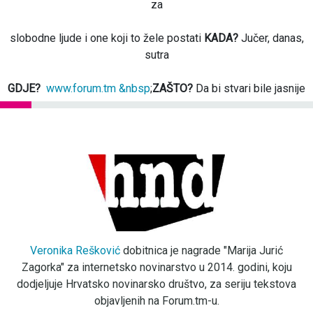
za
slobodne ljude i one koji to žele postati
KADA?
Jučer, danas,
sutra
GDJE?
www.forum.tm &nbsp
;
ZAŠTO?
Da bi stvari bile jasnije
Veronika Rešković
dobitnica je nagrade "Marija Jurić
Zagorka" za internetsko novinarstvo u 2014. godini, koju
dodjeljuje Hrvatsko novinarsko društvo, za seriju tekstova
objavljenih na Forum.tm-u.