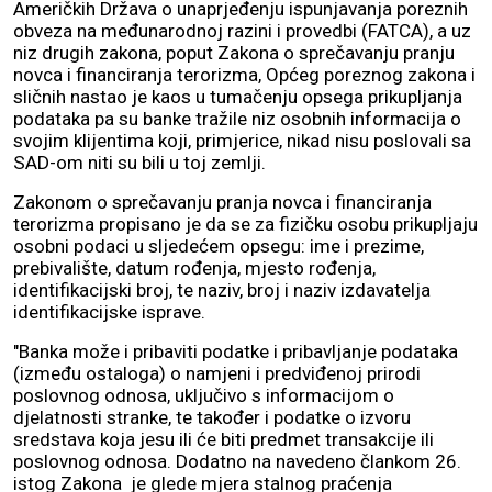
Američkih Država o unaprjeđenju ispunjavanja poreznih
obveza na međunarodnoj razini i provedbi (FATCA), a uz
niz drugih zakona, poput Zakona o sprečavanju pranju
novca i financiranja terorizma, Općeg poreznog zakona i
sličnih nastao je kaos u tumačenju opsega prikupljanja
podataka pa su banke tražile niz osobnih informacija o
svojim klijentima koji, primjerice, nikad nisu poslovali sa
SAD-om niti su bili u toj zemlji.
Zakonom o sprečavanju pranja novca i financiranja
terorizma propisano je da se za fizičku osobu prikupljaju
osobni podaci u sljedećem opsegu: ime i prezime,
prebivalište, datum rođenja, mjesto rođenja,
identifikacijski broj, te naziv, broj i naziv izdavatelja
identifikacijske isprave.
"Banka može i pribaviti podatke i pribavljanje podataka
(između ostaloga) o namjeni i predviđenoj prirodi
poslovnog odnosa, uključivo s informacijom o
djelatnosti stranke, te također i podatke o izvoru
sredstava koja jesu ili će biti predmet transakcije ili
poslovnog odnosa. Dodatno na navedeno člankom 26.
istog Zakona je glede mjera stalnog praćenja