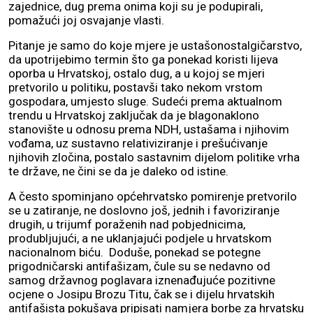
zajednice, dug prema onima koji su je podupirali,
pomažući joj osvajanje vlasti.
Pitanje je samo do koje mjere je ustašonostalgičarstvo,
da upotrijebimo termin što ga ponekad koristi lijeva
oporba u Hrvatskoj, ostalo dug, a u kojoj se mjeri
pretvorilo u politiku, postavši tako nekom vrstom
gospodara, umjesto sluge. Sudeći prema aktualnom
trendu u Hrvatskoj zaključak da je blagonaklono
stanovište u odnosu prema NDH, ustašama i njihovim
vođama, uz sustavno relativiziranje i prešućivanje
njihovih zločina, postalo sastavnim dijelom politike vrha
te države, ne čini se da je daleko od istine.
A često spominjano općehrvatsko pomirenje pretvorilo
se u zatiranje, ne doslovno još, jednih i favoriziranje
drugih, u trijumf poraženih nad pobjednicima,
produbljujući, a ne uklanjajući podjele u hrvatskom
nacionalnom biću. Doduše, ponekad se potegne
prigodničarski antifašizam, čule su se nedavno od
samog državnog poglavara iznenađujuće pozitivne
ocjene o Josipu Brozu Titu, čak se i dijelu hrvatskih
antifašista pokušava pripisati namjera borbe za hrvatsku