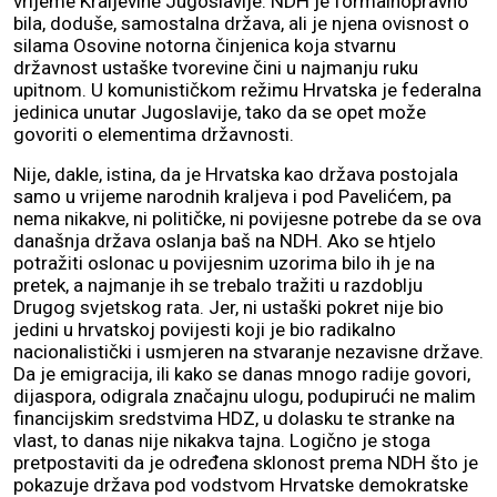
vrijeme Kraljevine Jugoslavije. NDH je formalnopravno
bila, doduše, samostalna država, ali je njena ovisnost o
silama Osovine notorna činjenica koja stvarnu
državnost ustaške tvorevine čini u najmanju ruku
upitnom. U komunističkom režimu Hrvatska je federalna
jedinica unutar Jugoslavije, tako da se opet može
govoriti o elementima državnosti.
Nije, dakle, istina, da je Hrvatska kao država postojala
samo u vrijeme narodnih kraljeva i pod Pavelićem, pa
nema nikakve, ni političke, ni povijesne potrebe da se ova
današnja država oslanja baš na NDH. Ako se htjelo
potražiti oslonac u povijesnim uzorima bilo ih je na
pretek, a najmanje ih se trebalo tražiti u razdoblju
Drugog svjetskog rata. Jer, ni ustaški pokret nije bio
jedini u hrvatskoj povijesti koji je bio radikalno
nacionalistički i usmjeren na stvaranje nezavisne države.
Da je emigracija, ili kako se danas mnogo radije govori,
dijaspora, odigrala značajnu ulogu, podupirući ne malim
financijskim sredstvima HDZ, u dolasku te stranke na
vlast, to danas nije nikakva tajna. Logično je stoga
pretpostaviti da je određena sklonost prema NDH što je
pokazuje država pod vodstvom Hrvatske demokratske