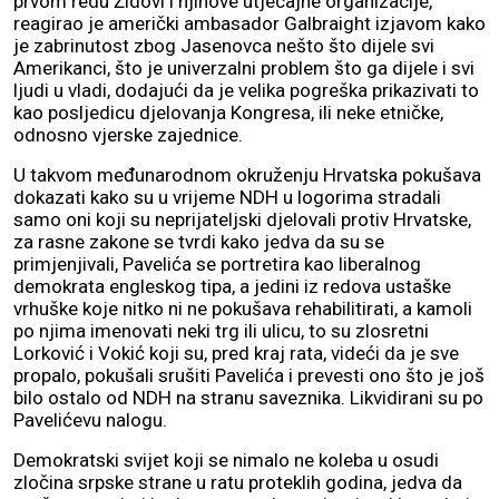
prvom redu Židovi i njihove utjecajne organizacije,
reagirao je američki ambasador Galbraight izjavom kako
je zabrinutost zbog Jasenovca nešto što dijele svi
Amerikanci, što je univerzalni problem što ga dijele i svi
ljudi u vladi, dodajući da je velika pogreška prikazivati to
kao posljedicu djelovanja Kongresa, ili neke etničke,
odnosno vjerske zajednice.
U takvom međunarodnom okruženju Hrvatska pokušava
dokazati kako su u vrijeme NDH u logorima stradali
samo oni koji su neprijateljski djelovali protiv Hrvatske,
za rasne zakone se tvrdi kako jedva da su se
primjenjivali, Pavelića se portretira kao liberalnog
demokrata engleskog tipa, a jedini iz redova ustaške
vrhuške koje nitko ni ne pokušava rehabilitirati, a kamoli
po njima imenovati neki trg ili ulicu, to su zlosretni
Lorković i Vokić koji su, pred kraj rata, videći da je sve
propalo, pokušali srušiti Pavelića i prevesti ono što je još
bilo ostalo od NDH na stranu saveznika. Likvidirani su po
Pavelićevu nalogu.
Demokratski svijet koji se nimalo ne koleba u osudi
zločina srpske strane u ratu proteklih godina, jedva da