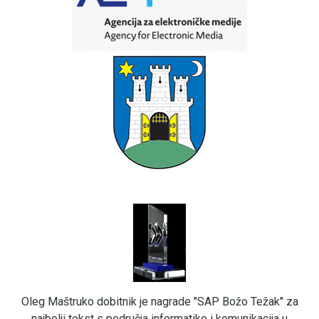
Oleg Maštruko dobitnik je nagrade "SAP Božo Težak" za
najbolji tekst s područja informatike i komunikacija u