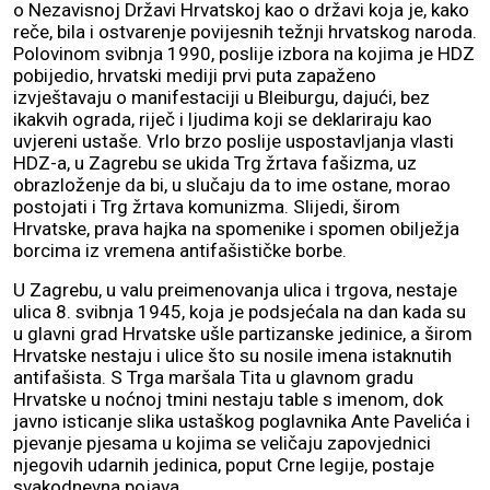
o Nezavisnoj Državi Hrvatskoj kao o državi koja je, kako
reče, bila i ostvarenje povijesnih težnji hrvatskog naroda.
Polovinom svibnja 1990, poslije izbora na kojima je HDZ
pobijedio, hrvatski mediji prvi puta zapaženo
izvještavaju o manifestaciji u Bleiburgu, dajući, bez
ikakvih ograda, riječ i ljudima koji se deklariraju kao
uvjereni ustaše. Vrlo brzo poslije uspostavljanja vlasti
HDZ-a, u Zagrebu se ukida Trg žrtava fašizma, uz
obrazloženje da bi, u slučaju da to ime ostane, morao
postojati i Trg žrtava komunizma. Slijedi, širom
Hrvatske, prava hajka na spomenike i spomen obilježja
borcima iz vremena antifašističke borbe.
U Zagrebu, u valu preimenovanja ulica i trgova, nestaje
ulica 8. svibnja 1945, koja je podsjećala na dan kada su
u glavni grad Hrvatske ušle partizanske jedinice, a širom
Hrvatske nestaju i ulice što su nosile imena istaknutih
antifašista. S Trga maršala Tita u glavnom gradu
Hrvatske u noćnoj tmini nestaju table s imenom, dok
javno isticanje slika ustaškog poglavnika Ante Pavelića i
pjevanje pjesama u kojima se veličaju zapovjednici
njegovih udarnih jedinica, poput Crne legije, postaje
svakodnevna pojava.