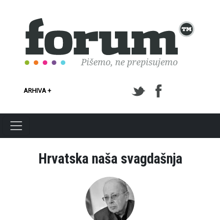
Skoči na glavni sadržaj
ARHIVA +
Hrvatska naša svagdašnja