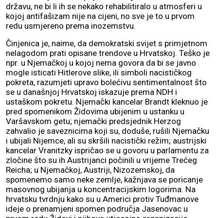
državu, ne bi li ih se nekako rehabilitiralo u atmosferi u
kojoj antifašizam nije na cijeni, no sve je to u prvom
redu usmjereno prema inozemstvu.
Činjenica je, naime, da demokratski svijet s primjetnom
nelagodom prati opisane trendove u Hrvatskoj. Teško je
npr. u Njemačkoj u kojoj nema govora da bi se javno
mogle isticati Hitlerove slike, ili simboli nacističkog
pokreta, razumjeti upravo bolećivu sentimentalnost što
se u današnjoj Hrvatskoj iskazuje prema NDH i
ustaškom pokretu. Njemački kancelar Brandt kleknuo je
pred spomenikom Židovima ubijenim u ustanku u
Varšavskom getu; njemački predsjednik Herzog
zahvalio je saveznicima koji su, doduše, rušili Njemačku
i ubijali Nijemce, ali su skršili nacistički režim; austrijski
kancelar Vranitzky ispričao se u govoru u parlamentu za
zločine što su ih Austrijanci počinili u vrijeme Trećeg
Reicha; u Njemačkoj, Austriji, Nizozemskoj, da
spomenemo samo neke zemlje, kažnjava se poricanje
masovnog ubijanja u koncentracijskim logorima. Na
hrvatsku tvrdnju kako su u Americi protiv Tuđmanove
ideje o prenamjeni spomen područja Jasenovac u