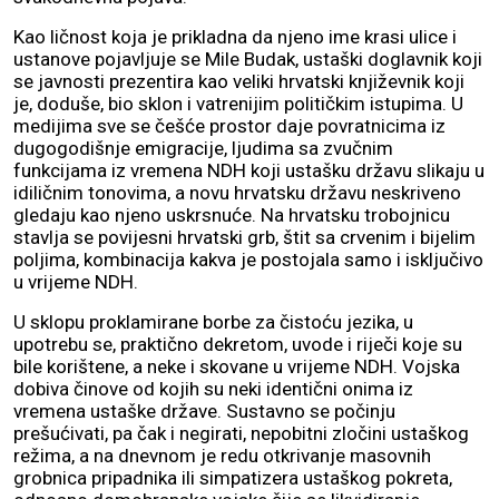
Kao ličnost koja je prikladna da njeno ime krasi ulice i
ustanove pojavljuje se Mile Budak, ustaški doglavnik koji
se javnosti prezentira kao veliki hrvatski književnik koji
je, doduše, bio sklon i vatrenijim političkim istupima. U
medijima sve se češće prostor daje povratnicima iz
dugogodišnje emigracije, ljudima sa zvučnim
funkcijama iz vremena NDH koji ustašku državu slikaju u
idiličnim tonovima, a novu hrvatsku državu neskriveno
gledaju kao njeno uskrsnuće. Na hrvatsku trobojnicu
stavlja se povijesni hrvatski grb, štit sa crvenim i bijelim
poljima, kombinacija kakva je postojala samo i isključivo
u vrijeme NDH.
U sklopu proklamirane borbe za čistoću jezika, u
upotrebu se, praktično dekretom, uvode i riječi koje su
bile korištene, a neke i skovane u vrijeme NDH. Vojska
dobiva činove od kojih su neki identični onima iz
vremena ustaške države. Sustavno se počinju
prešućivati, pa čak i negirati, nepobitni zločini ustaškog
režima, a na dnevnom je redu otkrivanje masovnih
grobnica pripadnika ili simpatizera ustaškog pokreta,