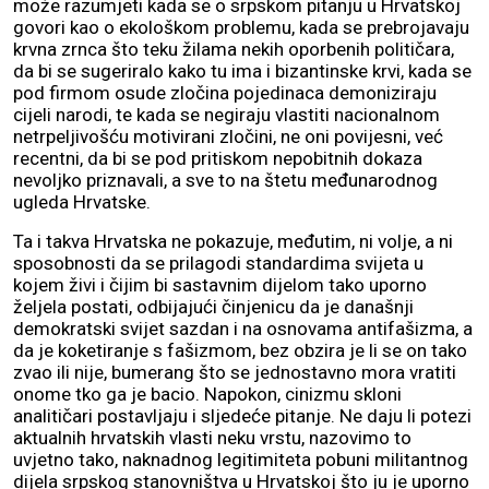
može razumjeti kada se o srpskom pitanju u Hrvatskoj
govori kao o ekološkom problemu, kada se prebrojavaju
krvna zrnca što teku žilama nekih oporbenih političara,
da bi se sugeriralo kako tu ima i bizantinske krvi, kada se
pod firmom osude zločina pojedinaca demoniziraju
cijeli narodi, te kada se negiraju vlastiti nacionalnom
netrpeljivošću motivirani zločini, ne oni povijesni, već
recentni, da bi se pod pritiskom nepobitnih dokaza
nevoljko priznavali, a sve to na štetu međunarodnog
ugleda Hrvatske.
Ta i takva Hrvatska ne pokazuje, međutim, ni volje, a ni
sposobnosti da se prilagodi standardima svijeta u
kojem živi i čijim bi sastavnim dijelom tako uporno
željela postati, odbijajući činjenicu da je današnji
demokratski svijet sazdan i na osnovama antifašizma, a
da je koketiranje s fašizmom, bez obzira je li se on tako
zvao ili nije, bumerang što se jednostavno mora vratiti
onome tko ga je bacio. Napokon, cinizmu skloni
analitičari postavljaju i sljedeće pitanje. Ne daju li potezi
aktualnih hrvatskih vlasti neku vrstu, nazovimo to
uvjetno tako, naknadnog legitimiteta pobuni militantnog
dijela srpskog stanovništva u Hrvatskoj što ju je uporno