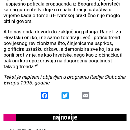
i uspješno poticala propaganda iz Beograda, koristeći
kao argumente tvrdnje o rehabilitiranju ustaštva u
vrijeme kada o tome u Hrvatskoj praktično nije moglo
biti ni govora.
A to nas onda dovodi do zaključnog pitanja. Rade li za
Hrvatsku oni koji ne samo toleriraju, već i potiču trend
povijesnog revizionizma što, činjenicama usprkos,
glorificira ustašku državu, a demonizira sve koji su se
borili protiv nje, ne kao hrvatske, nego kao zločinačke, ili
pak oni koji upozoravaju na dugoročnu pogubnost
takvog trenda?“
Tekst je napisan i objavljen u programu Radija Slobodna
Evropa 1995. godine
Facebook
Twitter
Email
najnovije