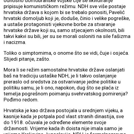
odnosno domobranske vojske čije se likvidiranje
pripisuje komunističkom režimu. NDH sve više postaje
hrvatska država s kojom bi se trebalo ponositi, Pavelić
hrvatski domoljub koji je, doduše, činio i velike pogreške,
a ustaše protagonisti vjekovne borbe za stvaranje
hrvatske države koji su, samo stjecajem okolnosti, bili
takvi kakvi su bili, jer su se morali osloniti na sile fašizma
i nacizma.
Toliko o simptomima, o onome što se vidi, čuje i osjeća.
Slijedi pitanje, zašto.
Mora li se režim samostalne hrvatske države oslanjati
baš na tradiciju ustaške NDH, je li takvo oslanjanje
preraslo od sredstva za ostvarivanje jedne politike u
politiku samu, je li ono, napokon, dug što se plaća iz
temelja pogrešnom poimanju svehrvatskog pomirenja?
Pođimo redom.
Hrvatska je kao država postojala u srednjem vijeku, a
kasnije kada je potpala pod vlast stranih dinastija, sve
do 1918. očuvala je određene elemente svoje
državnosti. Vrijeme kada ih doista nije imala samo je