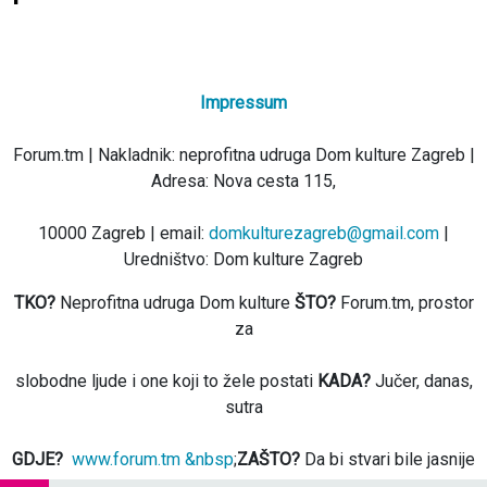
Impressum
Forum.tm | Nakladnik: neprofitna udruga Dom kulture Zagreb |
Adresa: Nova cesta 115,
10000 Zagreb | email:
domkulturezagreb@gmail.com
|
Uredništvo: Dom kulture Zagreb
TKO?
Neprofitna udruga Dom kulture
ŠTO?
Forum.tm, prostor
za
slobodne ljude i one koji to žele postati
KADA?
Jučer, danas,
sutra
GDJE?
www.forum.tm &nbsp
;
ZAŠTO?
Da bi stvari bile jasnije