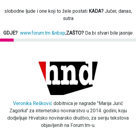
slobodne ljude i one koji to žele postati
KADA?
Jučer, danas,
sutra
GDJE?
www.forum.tm &nbsp
;
ZAŠTO?
Da bi stvari bile jasnije
Veronika Rešković
dobitnica je nagrade "Marija Jurić
Zagorka" za internetsko novinarstvo u 2014. godini, koju
dodjeljuje Hrvatsko novinarsko društvo, za seriju tekstova
objavljenih na Forum.tm-u.