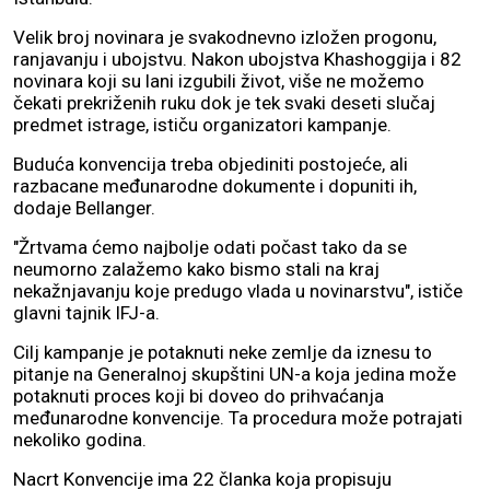
Velik broj novinara je svakodnevno izložen progonu,
ranjavanju i ubojstvu. Nakon ubojstva Khashoggija i 82
novinara koji su lani izgubili život, više ne možemo
čekati prekriženih ruku dok je tek svaki deseti slučaj
predmet istrage, ističu organizatori kampanje.
Buduća konvencija treba objediniti postojeće, ali
razbacane međunarodne dokumente i dopuniti ih,
dodaje Bellanger.
"Žrtvama ćemo najbolje odati počast tako da se
neumorno zalažemo kako bismo stali na kraj
nekažnjavanju koje predugo vlada u novinarstvu", ističe
glavni tajnik IFJ-a.
Cilj kampanje je potaknuti neke zemlje da iznesu to
pitanje na Generalnoj skupštini UN-a koja jedina može
potaknuti proces koji bi doveo do prihvaćanja
međunarodne konvencije. Ta procedura može potrajati
nekoliko godina.
Nacrt Konvencije ima 22 članka koja propisuju