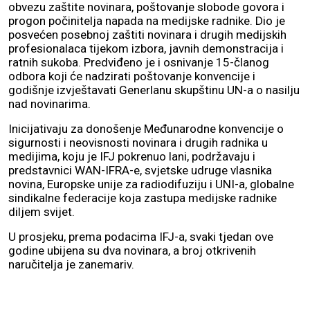
obvezu zaštite novinara, poštovanje slobode govora i
progon počinitelja napada na medijske radnike. Dio je
posvećen posebnoj zaštiti novinara i drugih medijskih
profesionalaca tijekom izbora, javnih demonstracija i
ratnih sukoba. Predviđeno je i osnivanje 15-članog
odbora koji će nadzirati poštovanje konvencije i
godišnje izvještavati Generlanu skupštinu UN-a o nasilju
nad novinarima.
Inicijativaju za donošenje Međunarodne konvencije o
sigurnosti i neovisnosti novinara i drugih radnika u
medijima, koju je IFJ pokrenuo lani, podržavaju i
predstavnici WAN-IFRA-e, svjetske udruge vlasnika
novina, Europske unije za radiodifuziju i UNI-a, globalne
sindikalne federacije koja zastupa medijske radnike
diljem svijet.
U prosjeku, prema podacima IFJ-a, svaki tjedan ove
godine ubijena su dva novinara, a broj otkrivenih
naručitelja je zanemariv.