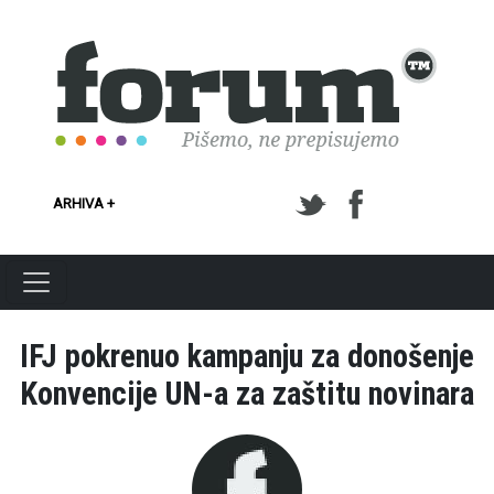
Skoči na glavni sadržaj
ARHIVA +
IFJ pokrenuo kampanju za donošenje
Konvencije UN-a za zaštitu novinara