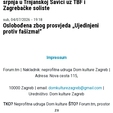
srpnja u Trnjanskoj Savici uz TBF i
Zagrebačke soliste
sub, 04/07/2026 - 19:18
Oslobođena zbog prosvjeda „Ujedinjeni
protiv fašizma!“
Impressum
Forum.tm | Nakladnik: neprofitna udruga Dom kulture Zagreb |
Adresa: Nova cesta 115,
10000 Zagreb | email:
domkulturezagreb@gmail.com
|
Uredništvo: Dom kulture Zagreb
TKO?
Neprofitna udruga Dom kulture
ŠTO?
Forum.tm, prostor
za