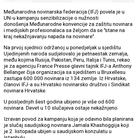
Međunarodna novinarska federacija (IFJ) povela je u
UN-u kampanju senzibilizacije o nužnosti
donošenja Međunarodne konvencije za zaštitu novinara
i medijskih profesionalaca sa željom da se "stane na
kraj nekažnjavanju napada na novinare".
Na prvoj sjednici održanoj u ponedjeljak u sjedištu
Ujedinjenih naroda sudjelovalo je petnaestak zemalja,
među kojima Rusija, Pakistan, Peru, Italija i Tunis, rekao
je za agenciju France Presse glavni tajnik IFJ-a Anthony
Bellanger čija organizacija sa sjedištem u Bruxellesu
zastupa 600.000 novinara iz 134 zemlje. Iz Hrvatske,
članovi IFJ-a su Hrvatsko novinarsko društvo i Sindikat
novinara Hrvatske.
U posljednjih šest godina ubijeno je više od 600
novinara. Devet u 10 slučajeva ostaje nekažnjeno.
Izravan povod za kampanju koja je odavno bila planirana
je slučaj saudijskog novinara Jamala Khashoggija koji
je 2. listopada ubijen u saudijskom konzulatu u
Istanbulu.