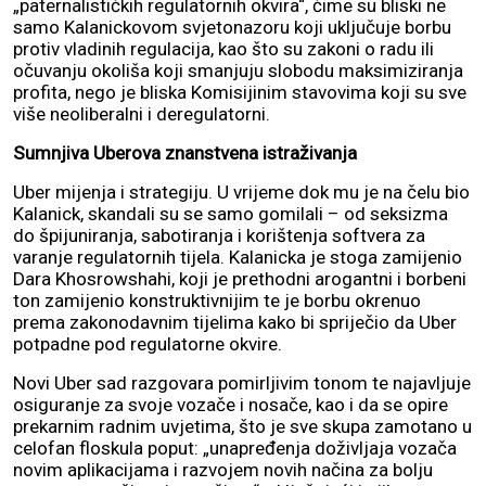
„paternalističkih regulatornih okvira“, čime su bliski ne
samo Kalanickovom svjetonazoru koji uključuje borbu
protiv vladinih regulacija, kao što su zakoni o radu ili
očuvanju okoliša koji smanjuju slobodu maksimiziranja
profita, nego je bliska Komisijinim stavovima koji su sve
više neoliberalni i deregulatorni.
Sumnjiva Uberova znanstvena istraživanja
Uber mijenja i strategiju. U vrijeme dok mu je na čelu bio
Kalanick, skandali su se samo gomilali – od seksizma
do špijuniranja, sabotiranja i korištenja softvera za
varanje regulatornih tijela. Kalanicka je stoga zamijenio
Dara Khosrowshahi, koji je prethodni arogantni i borbeni
ton zamijenio konstruktivnijim te je borbu okrenuo
prema zakonodavnim tijelima kako bi spriječio da Uber
potpadne pod regulatorne okvire.
Novi Uber sad razgovara pomirljivim tonom te najavljuje
osiguranje za svoje vozače i nosače, kao i da se opire
prekarnim radnim uvjetima, što je sve skupa zamotano u
celofan floskula poput: „unapređenja doživljaja vozača
novim aplikacijama i razvojem novih načina za bolju