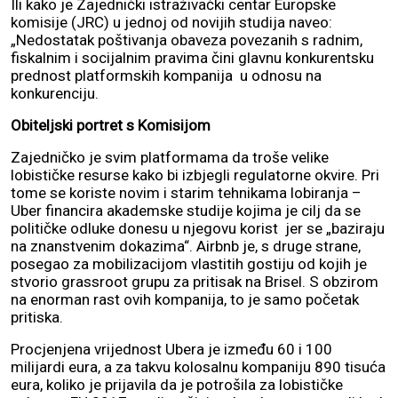
Ili kako je Zajednički istraživački centar Europske
komisije (JRC) u jednoj od novijih studija naveo:
„Nedostatak poštivanja obaveza povezanih s radnim,
fiskalnim i socijalnim pravima čini glavnu konkurentsku
prednost platformskih kompanija u odnosu na
konkurenciju.
Obiteljski portret s Komisijom
Zajedničko je svim platformama da troše velike
lobističke resurse kako bi izbjegli regulatorne okvire. Pri
tome se koriste novim i starim tehnikama lobiranja –
Uber financira akademske studije kojima je cilj da se
političke odluke donesu u njegovu korist jer se „baziraju
na znanstvenim dokazima“. Airbnb je, s druge strane,
posegao za mobilizacijom vlastitih gostiju od kojih je
stvorio grassroot grupu za pritisak na Brisel. S obzirom
na enorman rast ovih kompanija, to je samo početak
pritiska.
Procjenjena vrijednost Ubera je između 60 i 100
milijardi eura, a za takvu kolosalnu kompaniju 890 tisuća
eura, koliko je prijavila da je potrošila za lobističke