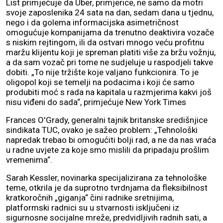
List primjećuje da Uber, primjerice, ne samo da motri
svoje zaposlenika 24 sata na dan, sedam dana u tjednu,
nego i da golema informacijska asimetričnost
omogućuje kompanijama da trenutno deaktivira vozače
s niskim rejtingom, ili da ostvari mnogo veću profitnu
maržu klijentu koji je spreman platiti više za bržu vožnju,
a da sam vozač pri tome ne sudjeluje u raspodjeli takve
dobiti. „To nije tržište koje valjano funkcionira. To je
oligopol koji se temelji na podacima i koji će samo
produbiti moć s rada na kapitala u razmjerima kakvi još
nisu viđeni do sada“, primjećuje New York Times
Frances O'Grady, generalni tajnik britanske središnjice
sindikata TUC, ovako je sažeo problem: „Tehnološki
napredak trebao bi omogućiti bolji rad, a ne da nas vraća
u radne uvjete za koje smo mislili da pripadaju prošlim
vremenima“.
Sarah Kessler, novinarka specijalizirana za tehnološke
teme, otkrila je da suprotno tvrdnjama da fleksibilnost
kratkoročnih „giganja“ čini radnike sretnijima,
platformski radnici su u stvarnosti isključeni iz
sigurnosne socijalne mreže, predvidljivih radnih sati, a