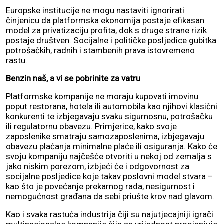
Europske institucije ne mogu nastaviti ignorirati
činjenicu da platformska ekonomija postaje efikasan
model za privatizaciju profita, dok s druge strane rizik
postaje društven. Socijalne i političke posljedice gubitka
potrošačkih, radnih i stambenih prava istovremeno
rastu.
Benzin naš, a vi se pobrinite za vatru
Platformske kompanije ne moraju kupovati imovinu
poput restorana, hotela ili automobila kao njihovi klasični
konkurenti te izbjegavaju svaku sigurnosnu, potrošačku
ili regulatornu obavezu. Primjerice, kako svoje
zaposlenike smatraju samozaposlenima, izbjegavaju
obavezu plaćanja minimalne plaće ili osiguranja. Kako će
svoju kompaniju najčešće otvoriti u nekoj od zemalja s
jako niskim porezom, izbjeći će i odgovornost za
socijalne posljedice koje takav poslovni model stvara –
kao što je povećanje prekarnog rada, nesigurnost i
nemogućnost građana da sebi priušte krov nad glavom.
Kao i svaka rastuća industrija čiji su najutjecajniji igrači