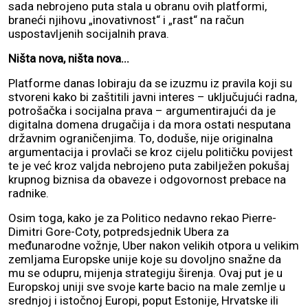
sada nebrojeno puta stala u obranu ovih platformi,
braneći njihovu „inovativnost“ i „rast“ na račun
uspostavljenih socijalnih prava.
Ništa nova, ništa nova...
Platforme danas lobiraju da se izuzmu iz pravila koji su
stvoreni kako bi zaštitili javni interes – uključujući radna,
potrošačka i socijalna prava – argumentirajući da je
digitalna domena drugačija i da mora ostati nesputana
državnim ograničenjima. To, doduše, nije originalna
argumentacija i provlači se kroz cijelu političku povijest
te je već kroz valjda nebrojeno puta zabilježen pokušaj
krupnog biznisa da obaveze i odgovornost prebace na
radnike.
Osim toga, kako je za Politico nedavno rekao Pierre-
Dimitri Gore-Coty, potpredsjednik Ubera za
međunarodne vožnje, Uber nakon velikih otpora u velikim
zemljama Europske unije koje su dovoljno snažne da
mu se odupru, mijenja strategiju širenja. Ovaj put je u
Europskoj uniji sve svoje karte bacio na male zemlje u
srednjoj i istočnoj Europi, poput Estonije, Hrvatske ili