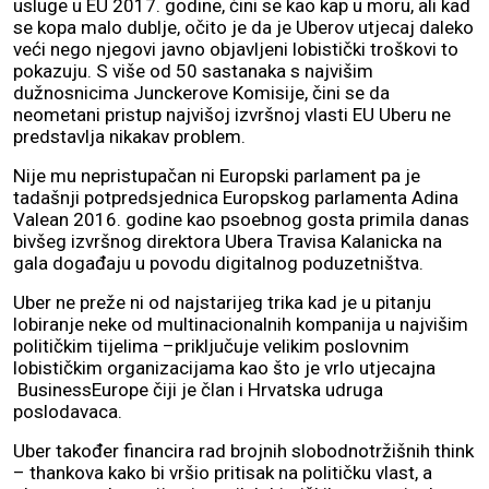
usluge u EU 2017. godine, čini se kao kap u moru, ali kad
se kopa malo dublje, očito je da je Uberov utjecaj daleko
veći nego njegovi javno objavljeni lobistički troškovi to
pokazuju. S više od 50 sastanaka s najvišim
dužnosnicima Junckerove Komisije, čini se da
neometani pristup najvišoj izvršnoj vlasti EU Uberu ne
predstavlja nikakav problem.
Nije mu nepristupačan ni Europski parlament pa je
tadašnji potpredsjednica Europskog parlamenta Adina
Valean 2016. godine kao psoebnog gosta primila danas
bivšeg izvršnog direktora Ubera Travisa Kalanicka na
gala događaju u povodu digitalnog poduzetništva.
Uber ne preže ni od najstarijeg trika kad je u pitanju
lobiranje neke od multinacionalnih kompanija u najvišim
političkim tijelima –priključuje velikim poslovnim
lobističkim organizacijama kao što je vrlo utjecajna
BusinessEurope čiji je član i Hrvatska udruga
poslodavaca.
Uber također financira rad brojnih slobodnotržišnih think
– thankova kako bi vršio pritisak na političku vlast, a