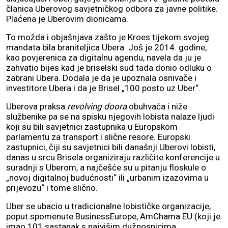
članica Uberovog savjetničkog odbora za javne politike.
Plaćena je Uberovim dionicama.
To možda i objašnjava zašto je Kroes tijekom svojeg
mandata bila braniteljica Ubera. Još je 2014. godine,
kao povjerenica za digitalnu agendu, navela da ju je
zahvatio bijes kad je briselski sud tada donio odluku o
zabrani Ubera. Dodala je da je upoznala osnivače i
investitore Ubera i da je Brisel „100 posto uz Uber“.
Uberova praksa
revolving doora
obuhvaća i niže
službenike pa se na spisku njegovih lobista nalaze ljudi
koji su bili savjetnici zastupnika u Europskom
parlamentu za transport i slične resore. Europski
zastupnici, čiji su savjetnici bili današnji Uberovi lobisti,
danas u srcu Brisela organiziraju različite konferencije u
suradnji s Uberom, a najčešće su u pitanju floskule o
„novoj digitalnoj budućnosti“ ili „urbanim izazovima u
prijevozu“ i tome slično.
Uber se ubacio u tradicionalne lobističke organizacije,
poput spomenute BusinessEurope, AmChama EU (koji je
imao 101 sastanak s najvišim dužnosnicima