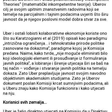
Theories“ (matematički inkompetentne teorije). Uberov
cilj je svojim upitnim znanstvenim radovima koji se
temelje na parcijalnim i tajnim podacima uvjeriti što širu
javnost da je njegov poslovni model dobra stvar za sve.
Uber i ostali lobisti kolaborativne ekonomije koriste ono
što su Karatzogianni et al (2019) opisali kao paradigmu
„intrizična ograničenja… i tehnokratske prirode politike
zasnovane na dokazima“, paradigme kojoj je Komisija
predana. Naime, kako tvrde, „nije moguće eliminirati bilo
koji ideologijski element ili prosuđivanje iz formuliranja
javnih politika“, a lobiranje i širenje utjecaja širi se baš na
taj način – vođenje i stvaranje javnih politika na temelju
dokaza. Zato Uber preplavljuje javnost svojim navodno
objektivnim akademskim studijama. Zato je Uberov
dokument poslan Komisiji krcat sumnjivim podacima, ali
u Uberu znaju kako Komisija funkcionira i kako utjecati
na nju.
Korisnici svih zemalja...
Uber je želio direktno utjecati na Komisiju da u Direktivu