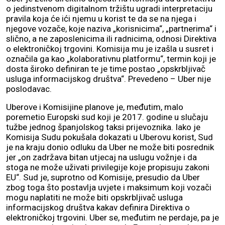
o jedinstvenom digitalnom tržištu ugradi interpretaciju
pravila koja će ići njemu u korist te da se na njega i
njegove vozače, koje naziva „korisnicima“, „partnerima“ i
slično, a ne zaposlenicima ili radnicima, odnosi Direktiva
o elektroničkoj trgovini. Komisija mu je izašla u susret i
označila ga kao „kolaborativnu platformu“, termin koji je
dosta široko definiran te je time postao „opskrbljivač
usluga informacijskog društva“. Prevedeno – Uber nije
poslodavac.
Uberove i Komisijine planove je, međutim, malo
poremetio Europski sud koji je 2017. godine u slučaju
tužbe jednog španjolskog taksi prijevoznika. Iako je
Komisija Sudu pokušala dokazati u Uberovu korist, Sud
je na kraju donio odluku da Uber ne može biti posrednik
jer „on zadržava bitan utjecaj na uslugu vožnje i da
stoga ne može uživati privilegije koje propisuju zakoni
EU“. Sud je, suprotno od Komisije, presudio da Uber
zbog toga što postavlja uvjete i maksimum koji vozači
mogu naplatiti ne može biti opskrbljivač usluga
informacijskog društva kakav definira Direktiva o
elektroničkoj trgovini. Uber se, međutim ne perdaje, pa je