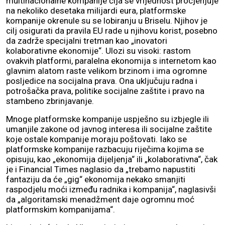
multinacionalne kompanije čija se vrijednost procjenjuje
na nekoliko desetaka milijardi eura, platformske
kompanije okrenule su se lobiranju u Briselu. Njihov je
cilj osigurati da pravila EU rade u njihovu korist, posebno
da zadrže specijalni tretman kao „inovatori
kolaborativne ekonomije“. Ulozi su visoki: rastom
ovakvih platformi, paralelna ekonomija s internetom kao
glavnim alatom raste velikom brzinom i ima ogromne
posljedice na socijalna prava. Ona uključuju radna i
potrošačka prava, politike socijalne zaštite i pravo na
stambeno zbrinjavanje.
Mnoge platformske kompanije uspješno su izbjegle ili
umanjile zakone od javnog interesa ili socijalne zaštite
koje ostale kompanije moraju poštovati. Iako se
platformske kompanije razbacuju riječima kojima se
opisuju, kao „ekonomija dijeljenja“ ili „kolaborativna“, čak
je i Financial Times naglasio da „trebamo napustiti
fantaziju da će „gig“ ekonomija nekako smanjiti
raspodjelu moći između radnika i kompanija“, naglasivši
da „algoritamski menadžment daje ogromnu moć
platformskim kompanijama“.