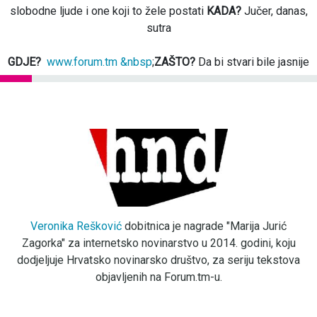
slobodne ljude i one koji to žele postati
KADA?
Jučer, danas,
sutra
GDJE?
www.forum.tm &nbsp
;
ZAŠTO?
Da bi stvari bile jasnije
Veronika Rešković
dobitnica je nagrade "Marija Jurić
Zagorka" za internetsko novinarstvo u 2014. godini, koju
dodjeljuje Hrvatsko novinarsko društvo, za seriju tekstova
objavljenih na Forum.tm-u.