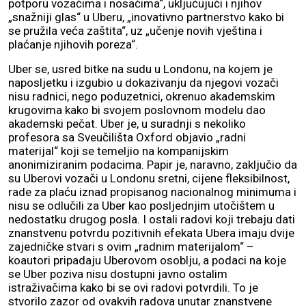
potporu vozačima i nosačima“, uključujući i njihov
„snažniji glas“ u Uberu, „inovativno partnerstvo kako bi
se pružila veća zaštita“, uz „učenje novih vještina i
plaćanje njihovih poreza“.
Uber se, usred bitke na sudu u Londonu, na kojem je
naposljetku i izgubio u dokazivanju da njegovi vozači
nisu radnici, nego poduzetnici, okrenuo akademskim
krugovima kako bi svojem poslovnom modelu dao
akademski pečat. Uber je, u suradnji s nekoliko
profesora sa Sveučilišta Oxford objavio „radni
materijal“ koji se temeljio na kompanijskim
anonimiziranim podacima. Papir je, naravno, zaključio da
su Uberovi vozači u Londonu sretni, cijene fleksibilnost,
rade za plaću iznad propisanog nacionalnog minimuma i
nisu se odlučili za Uber kao posljednjim utočištem u
nedostatku drugog posla. I ostali radovi koji trebaju dati
znanstvenu potvrdu pozitivnih efekata Ubera imaju dvije
zajedničke stvari s ovim „radnim materijalom“ –
koautori pripadaju Uberovom osoblju, a podaci na koje
se Uber poziva nisu dostupni javno ostalim
istraživačima kako bi se ovi radovi potvrdili. To je
stvorilo zazor od ovakvih radova unutar znanstvene