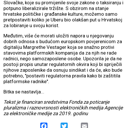
Slovačke, koje su promijenile svoje zakone o taksiranju i
potpuno liberalizirale tržište. S obzirom na stanje
hrvatske političke i građanske kulture, možemo samo
pretpostaviti koliko je Uberu bio olakšan put u Hrvatskoj
za lobiranje u svoju korist.
Međutim, više će morati uložiti napora u njegovanju
dobrih odnosa s budućom europskom povjerenicom za
digitaliju Margrethe Vestager koja se snažno protivi
stavovima platformskih kompanija da za njih ne rade
radnici, nego samozaposlene osobe. Upozorila je da ne
postoji propis unutar regulatornih okvira koji bi spriječili
njihove zaposlenike da osnuju sindikat i da će, ako bude
potrebno, "postaviti regulatorna pravila kako bi zaštitila
platformske radnike".
Bitka se nastavlja...
Tekst je financiran sredstvima Fonda za poticanje
pluralizma i raznovrsnosti elektroničkih medija Agencije
za elektroničke medije za 2019. godinu
Facebook
Twitter
Email