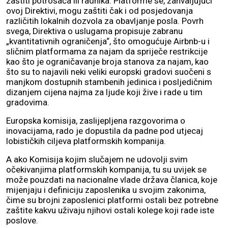
zaštiti potrošača ili radnika. Platforme se, zahvaljujući
ovoj Direktivi, mogu zaštiti čak i od posjedovanja
različitih lokalnih dozvola za obavljanje posla. Povrh
svega, Direktiva o uslugama propisuje zabranu
„kvantitativnih ograničenja“, što omogućuje Airbnb-u i
sličnim platformama za najam da spriječe restrikcije
kao što je ograničavanje broja stanova za najam, kao
što su to najavili neki veliki europski gradovi suočeni s
manjkom dostupnih stambenih jedinica i posljedičnim
dizanjem cijena najma za ljude koji žive i rade u tim
gradovima.
Europska komisija, zaslijepljena razgovorima o
inovacijama, rado je dopustila da padne pod utjecaj
lobističkih ciljeva platformskih kompanija.
A ako Komisija kojim slučajem ne udovolji svim
očekivanjima platformskih kompanija, tu su uvijek se
može pouzdati na nacionalne vlade država članica, koje
mijenjaju i definiciju zaposlenika u svojim zakonima,
čime su brojni zaposlenici platformi ostali bez potrebne
zaštite kakvu uživaju njihovi ostali kolege koji rade iste
poslove.