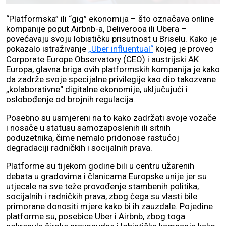
“Platformska” ili “gig” ekonomija – što označava online
kompanije poput Airbnb-a, Deliverooa ili Ubera –
povećavaju svoju lobističku prisutnost u Briselu. Kako je
pokazalo istraživanje
„Über influentual“
kojeg je proveo
Corporate Europe Observatory (CEO) i austrijski AK
Europa, glavna briga ovih platformskih kompanija je kako
da zadrže svoje specijalne privilegije kao dio takozvane
„kolaborativne“ digitalne ekonomije, uključujući i
oslobođenje od brojnih regulacija.
Posebno su usmjereni na to kako zadržati svoje vozače
i nosače u statusu samozaposlenih ili sitnih
poduzetnika, čime nemalo pridonose rastućoj
degradaciji radničkih i socijalnih prava.
Platforme su tijekom godine bili u centru užarenih
debata u gradovima i članicama Europske unije jer su
utjecale na sve teže provođenje stambenih politika,
socijalnih i radničkih prava, zbog čega su vlasti bile
primorane donositi mjere kako bi ih zauzdale. Pojedine
platforme su, posebice Uber i Airbnb, zbog toga