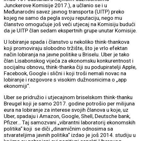
Junckerove Komisije 2017.), a učlanio se i u
Međunarodni savez javnog transporta (UITP) preko
kojeg ne samo da pegla svoju reputaciju, nego mu
članstvo omogućuje još veći utjecaj na Komisiju budući
da je UITP član sedam ekspertnih grupe unutar Komisije.
U lobiranje spada i članstvo u nekoliko think-thankova
koji promoviraju slobodno tržište, što je vrlo efektan
način lobiranja na javne politike u Briselu. Uber je tako
član Lisabonskog vijeća za ekonomsku konkurentnost i
socijalnu obnovu, think-thanka čiji su podupiratelji Apple,
Facebook, Google i slični i koji troši nemali novac na
lobiranje i razgovore s visokim dužnosnicima o „app
ekonomiji“.
Uber se pridružio i utjecajnom briselskom think-thanku
Breugel koji je samo 2017. godine potrošio per milijuna
eura na lobiranje za interese svojih članova u koje, uz
Uber, spadaju i Amazon, Google, Shell, Deutsche bank,
Pfizer… Taj samozvani „vibrantni laboratorij ekonomskih
politika“ koji se diči „dinamičnim odnosima sa
stvarateljima javnih politika“ izdao je još 2014. studiju u