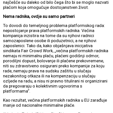
najčešće su daleko od bilo čega što bi se moglo nazvati
plaćom koja omogućuje dostojanstven život.
Nema radnika, ovdje su samo partneri
To dovodi do temeljnog problema platformskog rada:
nepostojanje prava platformskih radnika. Većina
kompanija inzistira na tome da su njihovi radnici
samozaposlene osobe ili poduzetnici, a ne njihovi
zaposlenici. Tako da, kako objašnjava inicijativa
sindikata Fair Crowd Work, „većina platformskih radnika
nemaju ni minimalnu plaću, plaćeni godišnji odmor,
porodiljni dopust, bolovanje ili plaćene prekovremene,
niti su zdravstveno osigurani preko kompanije za koju
rade, nemaju prava na sudsku zaštitu u slučaju
nezakonitog otkaza ili na kompenzaciju u slučaju
ozljede na radu, a nisu ni pravno titulirani ni organizirani
da pregovaraju o kolektivnim ugovorima s
platformama“.
Kao rezultat, većina platformskih radnika u EU zarađuje
manje od nacionalne minimalne plaće.