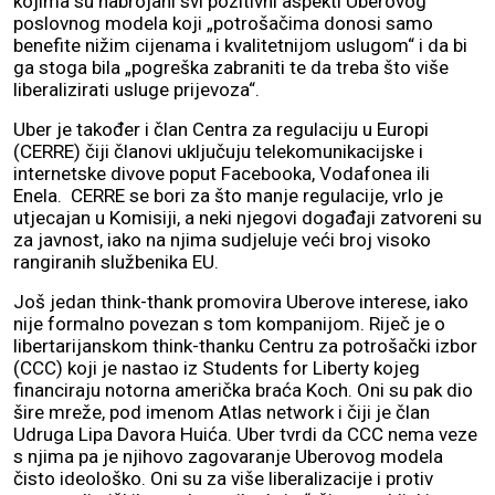
kojima su nabrojani svi pozitivni aspekti Uberovog
poslovnog modela koji „potrošačima donosi samo
benefite nižim cijenama i kvalitetnijom uslugom“ i da bi
ga stoga bila „pogreška zabraniti te da treba što više
liberalizirati usluge prijevoza“.
Uber je također i član Centra za regulaciju u Europi
(CERRE) čiji članovi uključuju telekomunikacijske i
internetske divove poput Facebooka, Vodafonea ili
Enela. CERRE se bori za što manje regulacije, vrlo je
utjecajan u Komisiji, a neki njegovi događaji zatvoreni su
za javnost, iako na njima sudjeluje veći broj visoko
rangiranih službenika EU.
Još jedan think-thank promovira Uberove interese, iako
nije formalno povezan s tom kompanijom. Riječ je o
libertarijanskom think-thanku Centru za potrošački izbor
(CCC) koji je nastao iz Students for Liberty kojeg
financiraju notorna američka braća Koch. Oni su pak dio
šire mreže, pod imenom Atlas network i čiji je član
Udruga Lipa Davora Huića. Uber tvrdi da CCC nema veze
s njima pa je njihovo zagovaranje Uberovog modela
čisto ideološko. Oni su za više liberalizacije i protiv