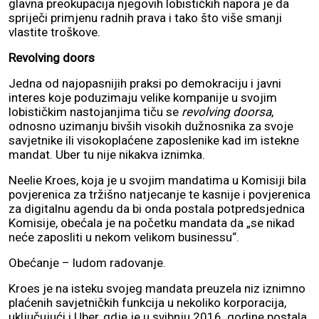
glavna preokupacija njegovih lobističkih napora je da
spriječi primjenu radnih prava i tako što više smanji
vlastite troškove.
Revolving doors
Jedna od najopasnijih praksi po demokraciju i javni
interes koje poduzimaju velike kompanije u svojim
lobističkim nastojanjima tiču se
revolving doorsa
,
odnosno uzimanju bivših visokih dužnosnika za svoje
savjetnike ili visokoplaćene zaposlenike kad im istekne
mandat. Uber tu nije nikakva iznimka.
Neelie Kroes, koja je u svojim mandatima u Komisiji bila
povjerenica za tržišno natjecanje te kasnije i povjerenica
za digitalnu agendu da bi onda postala potpredsjednica
Komisije, obećala je na početku mandata da „se nikad
neće zaposliti u nekom velikom businessu“.
Obećanje – ludom radovanje.
Kroes je na isteku svojeg mandata preuzela niz iznimno
plaćenih savjetničkih funkcija u nekoliko korporacija,
uključujući i Uber, gdje je u svibnju 2016. godine postala