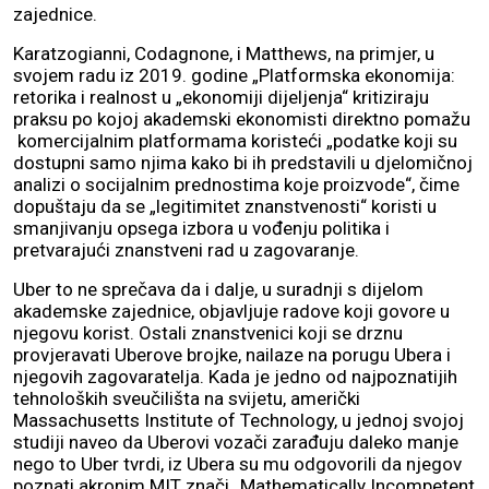
zajednice.
Karatzogianni, Codagnone, i Matthews, na primjer, u
svojem radu iz 2019. godine „Platformska ekonomija:
retorika i realnost u „ekonomiji dijeljenja“ kritiziraju
praksu po kojoj akademski ekonomisti direktno pomažu
komercijalnim platformama koristeći „podatke koji su
dostupni samo njima kako bi ih predstavili u djelomičnoj
analizi o socijalnim prednostima koje proizvode“, čime
dopuštaju da se „legitimitet znanstvenosti“ koristi u
smanjivanju opsega izbora u vođenju politika i
pretvarajući znanstveni rad u zagovaranje.
Uber to ne sprečava da i dalje, u suradnji s dijelom
akademske zajednice, objavljuje radove koji govore u
njegovu korist. Ostali znanstvenici koji se drznu
provjeravati Uberove brojke, nailaze na porugu Ubera i
njegovih zagovaratelja. Kada je jedno od najpoznatijih
tehnoloških sveučilišta na svijetu, američki
Massachusetts Institute of Technology, u jednoj svojoj
studiji naveo da Uberovi vozači zarađuju daleko manje
nego to Uber tvrdi, iz Ubera su mu odgovorili da njegov
poznati akronim MIT znači „Mathematically Incompetent