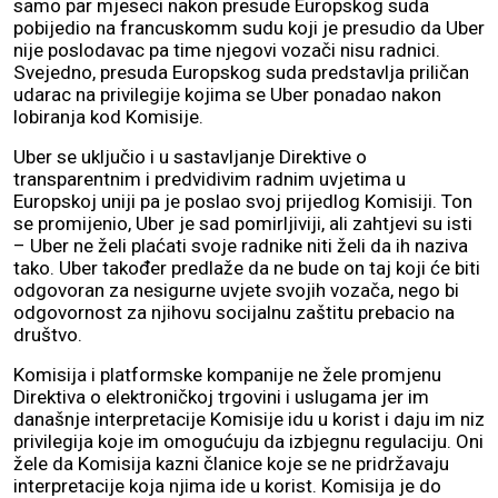
samo par mjeseci nakon presude Europskog suda
pobijedio na francuskomm sudu koji je presudio da Uber
nije poslodavac pa time njegovi vozači nisu radnici.
Svejedno, presuda Europskog suda predstavlja priličan
udarac na privilegije kojima se Uber ponadao nakon
lobiranja kod Komisije.
Uber se uključio i u sastavljanje Direktive o
transparentnim i predvidivim radnim uvjetima u
Europskoj uniji pa je poslao svoj prijedlog Komisiji. Ton
se promijenio, Uber je sad pomirljiviji, ali zahtjevi su isti
– Uber ne želi plaćati svoje radnike niti želi da ih naziva
tako. Uber također predlaže da ne bude on taj koji će biti
odgovoran za nesigurne uvjete svojih vozača, nego bi
odgovornost za njihovu socijalnu zaštitu prebacio na
društvo.
Komisija i platformske kompanije ne žele promjenu
Direktiva o elektroničkoj trgovini i uslugama jer im
današnje interpretacije Komisije idu u korist i daju im niz
privilegija koje im omogućuju da izbjegnu regulaciju. Oni
žele da Komisija kazni članice koje se ne pridržavaju
interpretacije koja njima ide u korist. Komisija je do