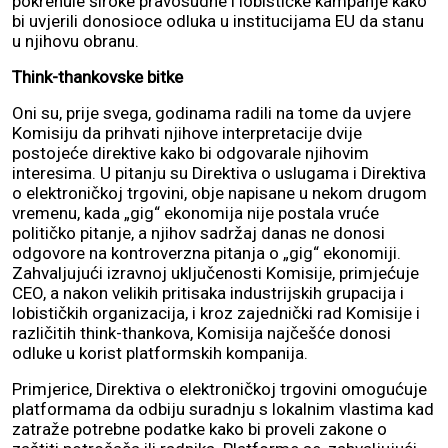
pokrenule široke pravosudne i lobističke kampanje kako
bi uvjerili donosioce odluka u institucijama EU da stanu
u njihovu obranu.
Think-thankovske bitke
Oni su, prije svega, godinama radili na tome da uvjere
Komisiju da prihvati njihove interpretacije dvije
postojeće direktive kako bi odgovarale njihovim
interesima. U pitanju su Direktiva o uslugama i Direktiva
o elektroničkoj trgovini, obje napisane u nekom drugom
vremenu, kada „gig“ ekonomija nije postala vruće
političko pitanje, a njihov sadržaj danas ne donosi
odgovore na kontroverzna pitanja o „gig“ ekonomiji.
Zahvaljujući izravnoj uključenosti Komisije, primjećuje
CEO, a nakon velikih pritisaka industrijskih grupacija i
lobističkih organizacija, i kroz zajednički rad Komisije i
različitih think-thankova, Komisija najčešće donosi
odluke u korist platformskih kompanija.
Primjerice, Direktiva o elektroničkoj trgovini omogućuje
platformama da odbiju suradnju s lokalnim vlastima kad
zatraže potrebne podatke kako bi proveli zakone o