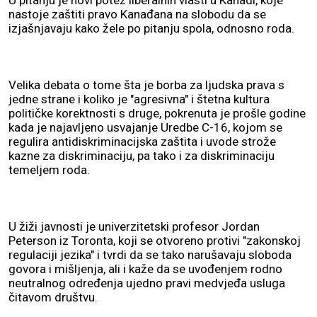
U pitanju je novi potez liberalnih vlasti u Kanadi, koje
nastoje zaštiti pravo Kanađana na slobodu da se
izjašnjavaju kako žele po pitanju spola, odnosno roda.
Velika debata o tome šta je borba za ljudska prava s
jedne strane i koliko je "agresivna" i štetna kultura
političke korektnosti s druge, pokrenuta je prošle godine
kada je najavljeno usvajanje Uredbe C-16, kojom se
regulira antidiskriminacijska zaštita i uvode strože
kazne za diskriminaciju, pa tako i za diskriminaciju
temeljem roda.
U žiži javnosti je univerzitetski profesor Jordan
Peterson iz Toronta, koji se otvoreno protivi "zakonskoj
regulaciji jezika" i tvrdi da se tako narušavaju sloboda
govora i mišljenja, ali i kaže da se uvođenjem rodno
neutralnog određenja ujedno pravi medvjeđa usluga
čitavom društvu.