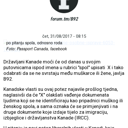
forum.tm/B92
U pitanju je novi potez liberalnih vlasti u Kanadi, koje nastoje
zaštiti pravo Kanađana na slobodu da se izjašnjavaju kako žele
čet, 31/08/2017 - 08:15
po pitanju spola, odnosno roda
Foto: Passport Canada, facebook
Državljani Kanade moći će od danas u svojim
putovnicama ispod imena u rubrici "spol" upisati X i tako
odabrati da se ne svrstaju među muškarce ili žene, javlja
B92.
Kanadske vlasti su ovaj potez najavile prošlog tjedna,
naglasivši da će "X" olakšati vađenje dokumenata
ljudima koji se ne identificiraju kao pripadnici muškog ili
ženskog spola, a sama oznaka će se primjenjivati i na
druge dokumente koje izdaje tijelo za imigraciju,
izbjeglice i državljanstva Kanade (IRCC).