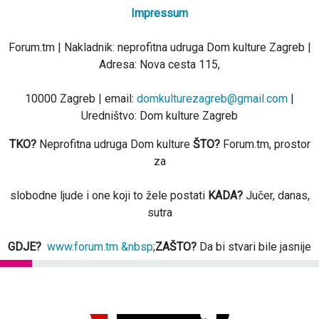
Impressum
Forum.tm | Nakladnik: neprofitna udruga Dom kulture Zagreb |
Adresa: Nova cesta 115,
10000 Zagreb | email:
domkulturezagreb@gmail.com
|
Uredništvo: Dom kulture Zagreb
TKO?
Neprofitna udruga Dom kulture
ŠTO?
Forum.tm, prostor
za
slobodne ljude i one koji to žele postati
KADA?
Jučer, danas,
sutra
GDJE?
www.forum.tm &nbsp
;
ZAŠTO?
Da bi stvari bile jasnije