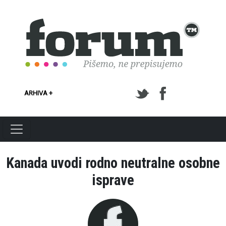
Skoči na glavni sadržaj
ARHIVA +
Kanada uvodi rodno neutralne osobne
isprave