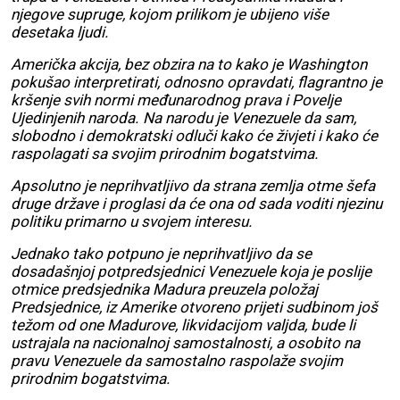
njegove supruge, kojom prilikom je ubijeno više
desetaka ljudi.
Američka akcija, bez obzira na to kako je Washington
pokušao interpretirati, odnosno opravdati, flagrantno je
kršenje svih normi međunarodnog prava i Povelje
Ujedinjenih naroda. Na narodu je Venezuele da sam,
slobodno i demokratski odluči kako će živjeti i kako će
raspolagati sa svojim prirodnim bogatstvima.
Apsolutno je neprihvatljivo da strana zemlja otme šefa
druge države i proglasi da će ona od sada voditi njezinu
politiku primarno u svojem interesu.
Jednako tako potpuno je neprihvatljivo da se
dosadašnjoj potpredsjednici Venezuele koja je poslije
otmice predsjednika Madura preuzela položaj
Predsjednice, iz Amerike otvoreno prijeti sudbinom još
težom od one Madurove, likvidacijom valjda, bude li
ustrajala na nacionalnoj samostalnosti, a osobito na
pravu Venezuele da samostalno raspolaže svojim
prirodnim bogatstvima.