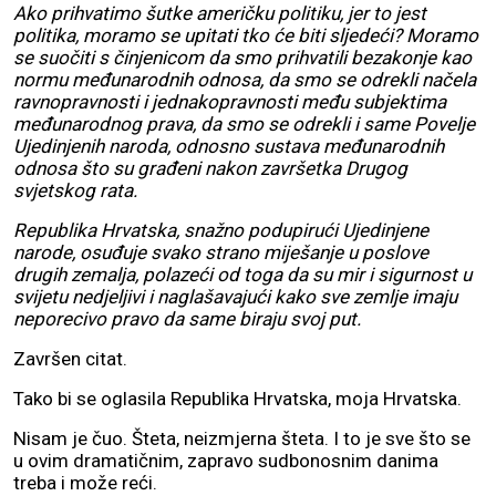
Ako prihvatimo šutke američku politiku, jer to jest
politika, moramo se upitati tko će biti sljedeći? Moramo
se suočiti s činjenicom da smo prihvatili bezakonje kao
normu međunarodnih odnosa, da smo se odrekli načela
ravnopravnosti i jednakopravnosti među subjektima
međunarodnog prava, da smo se odrekli i same Povelje
Ujedinjenih naroda, odnosno sustava međunarodnih
odnosa što su građeni nakon završetka Drugog
svjetskog rata.
Republika Hrvatska, snažno podupirući Ujedinjene
narode, osuđuje svako strano miješanje u poslove
drugih zemalja, polazeći od toga da su mir i sigurnost u
svijetu nedjeljivi i naglašavajući kako sve zemlje imaju
neporecivo pravo da same biraju svoj put.
Završen citat.
Tako bi se oglasila Republika Hrvatska, moja Hrvatska.
Nisam je čuo. Šteta, neizmjerna šteta. I to je sve što se
u ovim dramatičnim, zapravo sudbonosnim danima
treba i može reći.