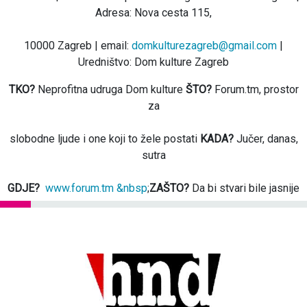
Adresa: Nova cesta 115,
10000 Zagreb | email:
domkulturezagreb@gmail.com
|
Uredništvo: Dom kulture Zagreb
TKO?
Neprofitna udruga Dom kulture
ŠTO?
Forum.tm, prostor
za
slobodne ljude i one koji to žele postati
KADA?
Jučer, danas,
sutra
GDJE?
www.forum.tm &nbsp
;
ZAŠTO?
Da bi stvari bile jasnije