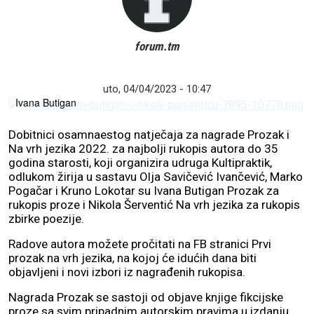
forum.tm
uto, 04/04/2023 - 10:47
Ivana Butigan
Dobitnici osamnaestog natječaja za nagrade Prozak i
Na vrh jezika 2022. za najbolji rukopis autora do 35
godina starosti, koji organizira udruga Kultipraktik,
odlukom žirija u sastavu Olja Savičević Ivančević, Marko
Pogačar i Kruno Lokotar su Ivana Butigan Prozak za
rukopis proze i Nikola Šerventić Na vrh jezika za rukopis
zbirke poezije.
Radove autora možete pročitati na FB stranici Prvi
prozak na vrh jezika, na kojoj će idućih dana biti
objavljeni i novi izbori iz nagrađenih rukopisa.
Nagrada Prozak se sastoji od objave knjige fikcijske
proze sa svim pripadnim autorskim pravima u izdanju