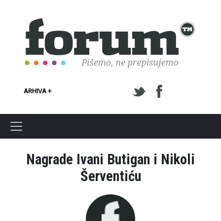
Skoči na glavni sadržaj
ARHIVA +
Nagrade Ivani Butigan i Nikoli
Šerventiću