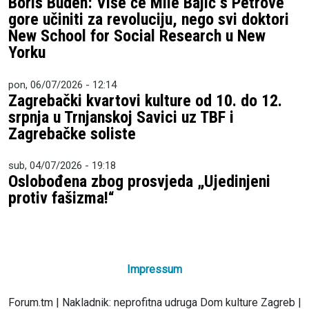
Boris Buden: Više će Mile Bajić s Petrove
gore učiniti za revoluciju, nego svi doktori
New School for Social Research u New
Yorku
pon, 06/07/2026 - 12:14
Zagrebački kvartovi kulture od 10. do 12.
srpnja u Trnjanskoj Savici uz TBF i
Zagrebačke soliste
sub, 04/07/2026 - 19:18
Oslobođena zbog prosvjeda „Ujedinjeni
protiv fašizma!“
Impressum
Forum.tm | Nakladnik: neprofitna udruga Dom kulture Zagreb |