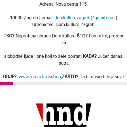
Adresa: Nova cesta 115,
10000 Zagreb | email:
domkulturezagreb@gmail.com
|
Uredništvo: Dom kulture Zagreb
TKO?
Neprofitna udruga Dom kulture
ŠTO?
Forum.tm, prostor
za
slobodne ljude i one koji to žele postati
KADA?
Jučer, danas,
sutra
GDJE?
www.forum.tm &nbsp
;
ZAŠTO?
Da bi stvari bile jasnije