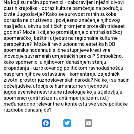
Na koji su način spomenici - zaboravljeni nježni divovi
pustih krajolika - odraz kulture pamćenja na području
bivše Jugoslavije? Kako se surovost ratnih sukoba
odrazila na društveno i povijesno značenje njihovog
nasljeđa u okviru političkih promjena proteklih trideset
godina? Može li ciljano promišljanje o antifašističkoj
spomeničkoj baštini utjecati na regionalne kulturne
perspektive? Može li revolucionarna estetika NOB
spomenika nadahnuti slične stupnjeve kreativne
inovacije suvremenih umjetničkih praksi? Simbolično,
kako spomenici u njihovom današnjem stanju
propadanja - uzrokovanog političkom ravnodušnošću
naspram njihove ostavštine - komentiraju zajednički
životni prostor južnoslavenskih naroda? Na koji su način
općeljudske, utopijske humanitarne vrijednosti
jugoslavenske nesvrstane ideologije koju utjelovljuju
spomenici (antifašizam, antiimperijalizam, itd.)
međunarodno relevantne u kontekstu sve veće političke
razdiobe današnjice?
Facebook
Twitter
Email