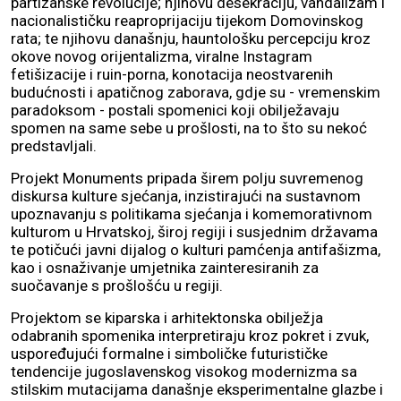
partizanske revolucije; njihovu desekraciju, vandalizam i
nacionalističku reaproprijaciju tijekom Domovinskog
rata; te njihovu današnju, hauntološku percepciju kroz
okove novog orijentalizma, viralne Instagram
fetišizacije i ruin-porna, konotacija neostvarenih
budućnosti i apatičnog zaborava, gdje su - vremenskim
paradoksom - postali spomenici koji obilježavaju
spomen na same sebe u prošlosti, na to što su nekoć
predstavljali.
Projekt Monuments pripada širem polju suvremenog
diskursa kulture sjećanja, inzistirajući na sustavnom
upoznavanju s politikama sjećanja i komemorativnom
kulturom u Hrvatskoj, široj regiji i susjednim državama
te potičući javni dijalog o kulturi pamćenja antifašizma,
kao i osnaživanje umjetnika zainteresiranih za
suočavanje s prošlošću u regiji.
Projektom se kiparska i arhitektonska obilježja
odabranih spomenika interpretiraju kroz pokret i zvuk,
uspoređujući formalne i simboličke futurističke
tendencije jugoslavenskog visokog modernizma sa
stilskim mutacijama današnje eksperimentalne glazbe i