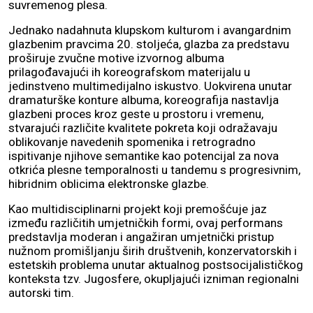
suvremenog plesa.
Jednako nadahnuta klupskom kulturom i avangardnim
glazbenim pravcima 20. stoljeća, glazba za predstavu
proširuje zvučne motive izvornog albuma
prilagođavajući ih koreografskom materijalu u
jedinstveno multimedijalno iskustvo. Uokvirena unutar
dramaturške konture albuma, koreografija nastavlja
glazbeni proces kroz geste u prostoru i vremenu,
stvarajući različite kvalitete pokreta koji odražavaju
oblikovanje navedenih spomenika i retrogradno
ispitivanje njihove semantike kao potencijal za nova
otkrića plesne temporalnosti u tandemu s progresivnim,
hibridnim oblicima elektronske glazbe.
Kao multidisciplinarni projekt koji premošćuje jaz
između različitih umjetničkih formi, ovaj performans
predstavlja moderan i angažiran umjetnički pristup
nužnom promišljanju širih društvenih, konzervatorskih i
estetskih problema unutar aktualnog postsocijalističkog
konteksta tzv. Jugosfere, okupljajući izniman regionalni
autorski tim.