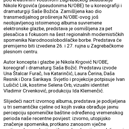
Nikole Krgovića (pseudonima N/OBE) te u koreografiji i
dramaturgiji Saše Božića. Zamišljena kao dio
transmedijalnog proširenja N/OBE-ovog još
neobjavljenog istoimenog albuma suvremene
elektronske glazbe, predstava je osmišljena za pet
plesačica s fokusom na šest regionalnih modernističkih
spomenika Narodnooslobodilačke borbe. Predstava će
premijerno biti izvedena 26. i 27. rujna u Zagrebačkome
plesnom centru.
Autor koncepta i glazbe je Nikola Krgović N/OBE,
koreograf i dramaturg Saša Božić. Predstavu izvode
Una Štalcar Furač, Iva Katarinčić, Laura Čerina, Daša
Resnik i Dora Sarikaya. Svjetlo i projekcije potpisuje Ivan
Lušičić Liik, kostime Selena Orb, vizualni identitet
Vladimir Crvenković, produkciju Ida Klemenčić.
Slijedeći nacrt izvornog albuma, predstava je podijeljena
u tri semantičke cjeline od kojih svaka obrađuje javnu
percepciju spomeničke baštine određenog vremenskog
perioda naše recentne povijest: izvorno, utopijsko
značenje spomenika, protkano zanosom vječne