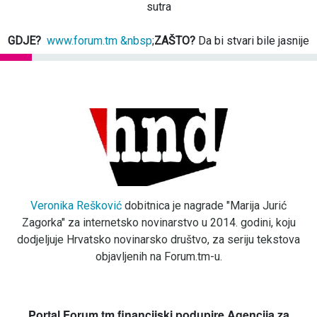
sutra
GDJE?
www.forum.tm &nbsp
;
ZAŠTO?
Da bi stvari bile jasnije
Veronika Rešković
dobitnica je nagrade "Marija Jurić
Zagorka" za internetsko novinarstvo u 2014. godini, koju
dodjeljuje Hrvatsko novinarsko društvo, za seriju tekstova
objavljenih na Forum.tm-u.
Portal Forum.tm financijski podupire Agencija za