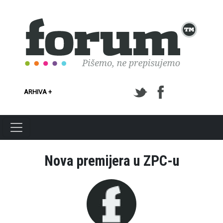
Skoči na glavni sadržaj
ARHIVA +
Nova premijera u ZPC-u